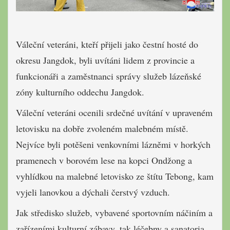
Váleční veteráni, kteří přijeli jako čestní hosté do
okresu Jangdok, byli uvítáni lidem z provincie a
funkcionáři a zaměstnanci správy služeb lázeňské
zóny kulturního oddechu Jangdok.
Váleční veteráni ocenili srdečné uvítání v upraveném
letovisku na dobře zvoleném malebném místě.
Nejvíce byli potěšeni venkovními lázněmi v horkých
pramenech v borovém lese na kopci Ondžong a
vyhlídkou na malebné letovisko ze štítu Tebong, kam
vyjeli lanovkou a dýchali čerstvý vzduch.
Jak středisko služeb, vybavené sportovním náčiním a
zařízeními kulturní zábavy, tak léčebny a sanatoria