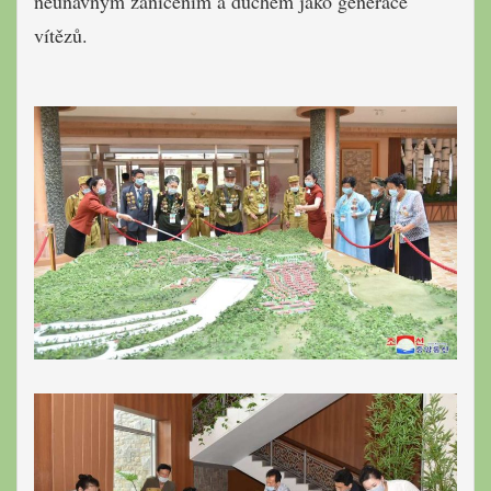
neúnavným zanícením a duchem jako generace
vítězů.