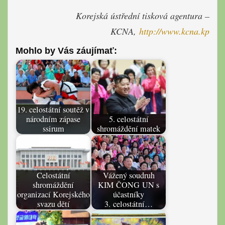
Korejská ústřední tisková agentura –
KCNA,
http://www.kcna.kp
Mohlo by Vás záujímať:
19. celostátní soutěž v
národním zápase
5. celostátní
ssirum
shromáždění matek
Celostátní
Vážený soudruh
shromáždění
KIM ČONG UN s
organizací Korejského
účastníky
svazu dětí
3. celostátní…