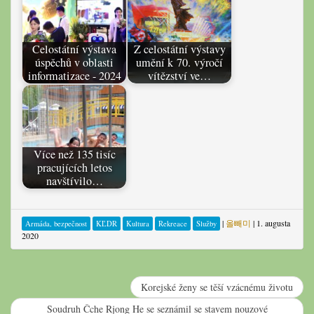
Celostátní výstava
Z celostátní výstavy
úspěchů v oblasti
umění k 70. výročí
informatizace - 2024
vítězství ve…
Více než 135 tisíc
pracujících letos
navštívilo…
|
올빼미
|
1. augusta
Armáda, bezpečnost
KĽDR
Kultura
Rekreace
Služby
2020
Korejské ženy se těší vzácnému životu
Soudruh Čche Rjong He se seznámil se stavem nouzové