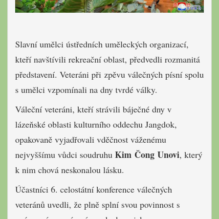
Slavní umělci ústředních uměleckých organizací,
kteří navštívili rekreační oblast, předvedli rozmanitá
představení. Veteráni při zpěvu válečných písní spolu
s umělci vzpomínali na dny tvrdé války.
Váleční veteráni, kteří strávili báječné dny v
lázeňské oblasti kulturního oddechu Jangdok,
opakovaně vyjadřovali vděčnost váženému
Kim Čong Unovi
nejvyššímu vůdci soudruhu
, který
k nim chová neskonalou lásku.
Účastníci 6. celostátní konference válečných
veteránů uvedli, že plně splní svou povinnost s