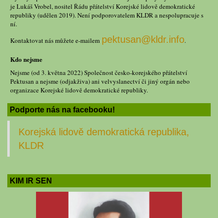
je Lukáš Vrobel, nositel Řádu přátelství Korejské lidově demokratické
republiky (udělen 2019). Není podporovatelem KLDR a nespolupracuje s
ní.
pektusan@kldr.info
Kontaktovat nás můžete e-mailem
.
Kdo nejsme
Nejsme (od 3. května 2022) Společnost česko-korejského přátelství
Pektusan a nejsme (odjakživa) ani velvyslanectví či jiný orgán nebo
organizace Korejské lidově demokratické republiky.
Podporte nás na facebooku!
Korejská lidově demokratická republika,
KLDR
KIM IR SEN