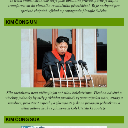
Je třeba vnímat stranické ideje jako absolutní pravdu, pevně je hájit a
transformovat do vlastního revolučního přesvědčení. To je nezbytné pro
správné chápání, výklad a propagandu filosofie čučche.
KIM ČONG UN
Síla socialismu není ničím jiným než silou kolektivismu. Všechna odvětví a
všechny jednotky by měly přikládat prvořadý význam zájmům státu, strany a
revoluce, představit úspěchy a zkušenosti získané předními jednotkami a
dělat mílové kroky v plamenech kolektivistické soutěže.
KIM ČONG SUK