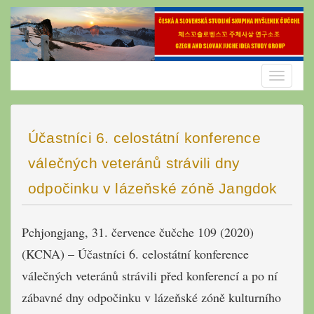
Skip
to
content
Toggle
navigatio
Účastníci 6. celostátní konference
válečných veteránů strávili dny
odpočinku v lázeňské zóně Jangdok
Pchjongjang, 31. července čučche 109 (2020)
(KCNA) – Účastníci 6. celostátní konference
válečných veteránů strávili před konferencí a po ní
zábavné dny odpočinku v lázeňské zóně kulturního