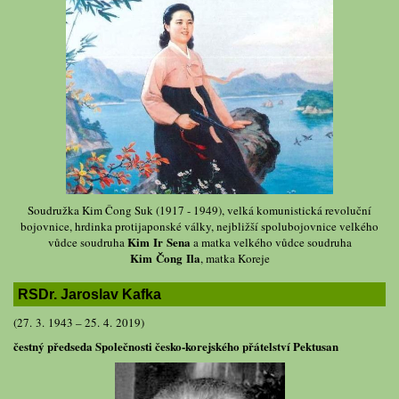
Soudružka Kim Čong Suk (1917 - 1949), velká komunistická revoluční
bojovnice, hrdinka protijaponské války, nejbližší spolubojovnice velkého
Kim Ir Sena
vůdce soudruha
a matka velkého vůdce soudruha
Kim Čong Ila
, matka Koreje
RSDr. Jaroslav Kafka
(27. 3. 1943 – 25. 4. 2019)
čestný předseda Společnosti česko-korejského přátelství Pektusan