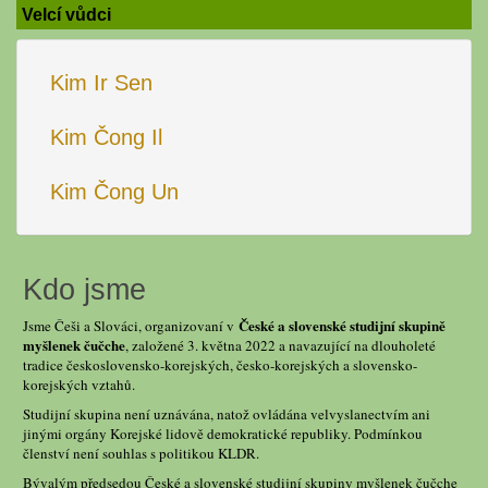
Velcí vůdci
Kim Ir Sen
Kim Čong Il
Kim Čong Un
Kdo jsme
České a slovenské studijní skupině
Jsme Češi a Slováci, organizovaní v
myšlenek čučche
, založené 3. května 2022 a navazující na dlouholeté
tradice československo-korejských, česko-korejských a slovensko-
korejských vztahů.
Studijní skupina není uznávána, natož ovládána velvyslanectvím ani
jinými orgány Korejské lidově demokratické republiky. Podmínkou
členství není souhlas s politikou KLDR.
Bývalým předsedou České a slovenské studijní skupiny myšlenek čučche