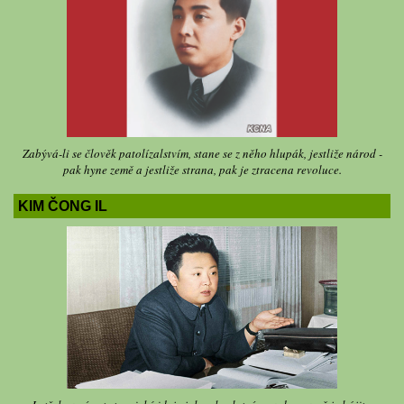
Zabývá-li se člověk patolízalstvím, stane se z něho hlupák, jestliže národ -
pak hyne země a jestliže strana, pak je ztracena revoluce.
KIM ČONG IL