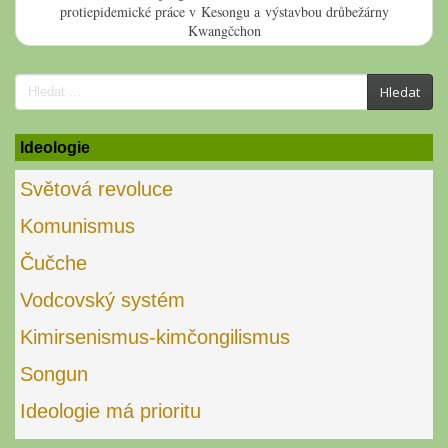
protiepidemické práce v Kesongu a výstavbou drůbežárny
Kwangčchon
Search
Hledat
for:
Ideologie
Světová revoluce
Komunismus
Čučche
Vodcovský systém
Kimirsenismus-kimčongilismus
Songun
Ideologie má prioritu