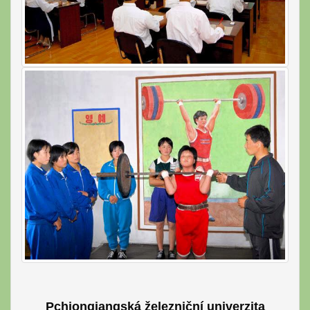
Pchjongjangská železniční u
niverzita