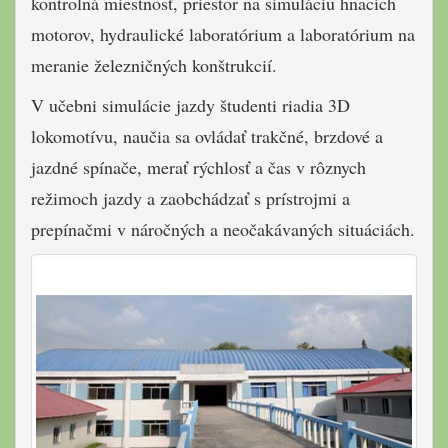
kontrolná miestnosť, priestor na simuláciu hnacích
motorov, hydraulické laboratórium a laboratórium na
meranie železničných konštrukcií.
V učebni simulácie jazdy študenti riadia 3D
lokomotívu, naučia sa ovládať trakčné, brzdové a
jazdné spínače, merať rýchlosť a čas v rôznych
režimoch jazdy a zaobchádzať s prístrojmi a
prepínačmi v náročných a neočakávaných situáciách.