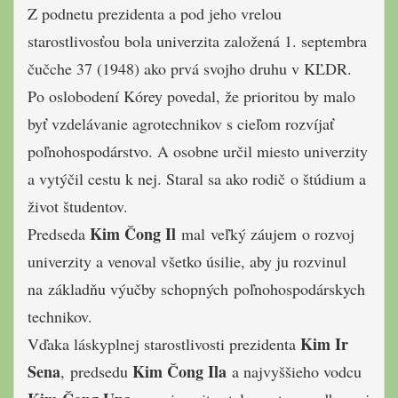
Z podnetu prezidenta a pod jeho vrelou
starostlivosťou bola univerzita založená 1. septembra
čučche 37 (1948) ako prvá svojho druhu v KĽDR.
Po oslobodení Kórey povedal, že prioritou by malo
byť vzdelávanie agrotechnikov s cieľom rozvíjať
poľnohospodárstvo. A osobne určil miesto univerzity
a vytýčil cestu k nej. Staral sa ako rodič o štúdium a
život študentov.
Kim Čong Il
Predseda
mal veľký záujem o rozvoj
univerzity a venoval všetko úsilie, aby ju rozvinul
na základňu výučby schopných poľnohospodárskych
technikov.
Kim Ir
Vďaka láskyplnej starostlivosti prezidenta
Sena
Kim Čong Ila
, predsedu
a najvyššieho vodcu