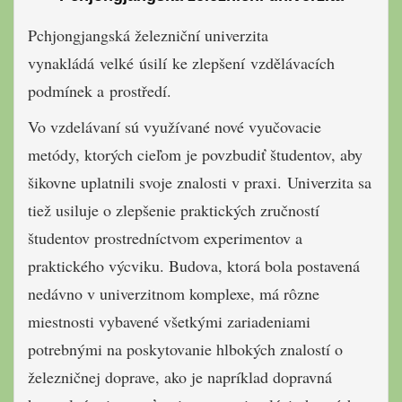
Pchjongjangská železniční u
niverzita
vynakládá
velké
úsilí
ke zlepšení
vzdělávacích
podmínek a
prostředí
.
Vo vzdelávaní sú využívané nové vyučovacie
metódy, ktorých cieľom je povzbudiť študentov, aby
šikovne uplatnili svoje znalosti v praxi. Univerzita sa
tiež usiluje o zlepšenie praktických zručností
študentov prostredníctvom experimentov a
praktického výcviku. Budova, ktorá bola postavená
nedávno v univerzitnom komplexe, má rôzne
miestnosti vybavené všetkými zariadeniami
potrebnými na poskytovanie hlbokých znalostí o
železničnej doprave, ako je napríklad dopravná