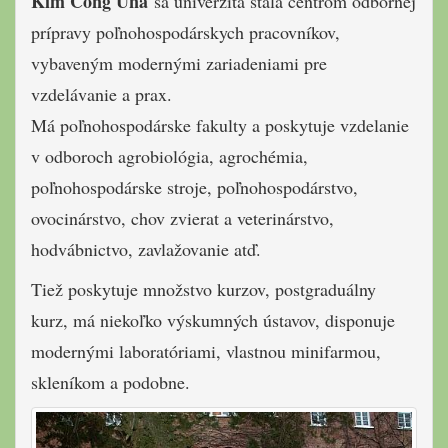
Kim Čong Una
sa univerzita stala centrom odbornej
prípravy poľnohospodárskych pracovníkov,
vybaveným modernými zariadeniami pre
vzdelávanie a prax.
Má poľnohospodárske fakulty a poskytuje vzdelanie
v odboroch agrobiológia, agrochémia,
poľnohospodárske stroje, poľnohospodárstvo,
ovocinárstvo, chov zvierat a veterinárstvo,
hodvábnictvo, zavlažovanie atď.
Tiež poskytuje množstvo kurzov, postgraduálny
kurz, má niekoľko výskumných ústavov, disponuje
modernými laboratóriami, vlastnou minifarmou,
skleníkom a podobne.