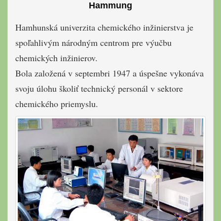
Hammung
Hamhunská univerzita chemického inžinierstva je
spoľahlivým národným centrom pre výučbu
chemických inžinierov.
Bola založená v septembri 1947 a úspešne vykonáva
svoju úlohu školiť technický personál v sektore
chemického priemyslu.