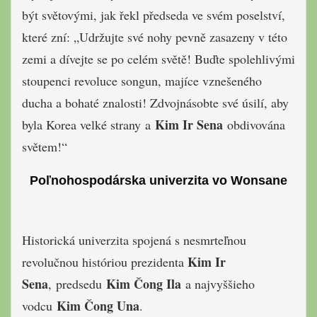
být světovými, jak řekl předseda ve svém poselství,
které zní: „Udržujte své nohy pevně zasazeny v této
zemi a dívejte se po celém světě! Buďte spolehlivými
stoupenci revoluce songun, majíce vznešeného
ducha a bohaté znalosti! Zdvojnásobte své úsilí, aby
Kim Ir Sena
byla Korea velké strany a
obdivována
světem!“
Poľnohospodárska univerzita vo Wonsane
Historická univerzita spojená s nesmrteľnou
Kim Ir
revolučnou históriou prezidenta
Sena
Kim Čong Ila
, predsedu
a najvyššieho
Kim Čong Una
vodcu
.