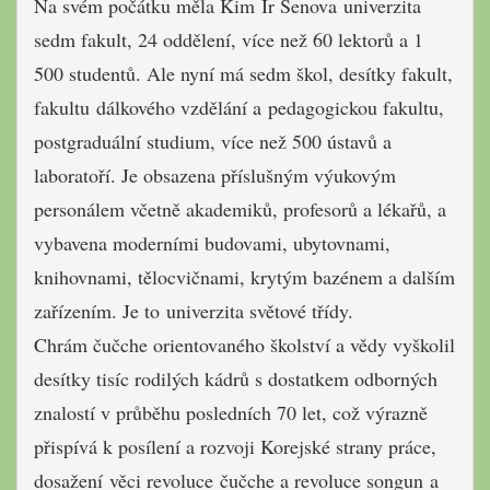
Na svém počátku měla Kim Ir Senova univerzita
sedm fakult, 24 oddělení, více než 60 lektorů a 1
500 studentů. Ale nyní má sedm škol, desítky fakult,
fakultu dálkového vzdělání a pedagogickou fakultu,
postgraduální studium, více než 500 ústavů a
laboratoří. Je obsazena příslušným výukovým
personálem včetně akademiků, profesorů a lékařů, a
vybavena moderními budovami, ubytovnami,
knihovnami, tělocvičnami, krytým bazénem a dalším
zařízením. Je to univerzita světové třídy.
Chrám čučche orientovaného školství a vědy vyškolil
desítky tisíc rodilých kádrů s dostatkem odborných
znalostí v průběhu posledních 70 let, což výrazně
přispívá k posílení a rozvoji Korejské strany práce,
dosažení věci revoluce čučche a revoluce songun a