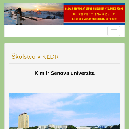
Skip
to
content
Toggle
navigatio
Školstvo v KĽDR
Kim Ir Senova
univerzita