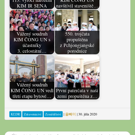
KIM IR SENA
navštívil staveniště…
Vážený soudruh
550. trojčata
KIM ČONG UN s
propuštěna
účastníky
z Pchjongjangské
3. celostátní…
porodnice
Vážený soudruh
KIM ČONG UN vedl
První paterčata v naší
třetí etapu bytové…
zemi propuštěna z…
|
올빼미
|
30. júla 2020
KĽDR
Zdravotnictví
Zemědělství