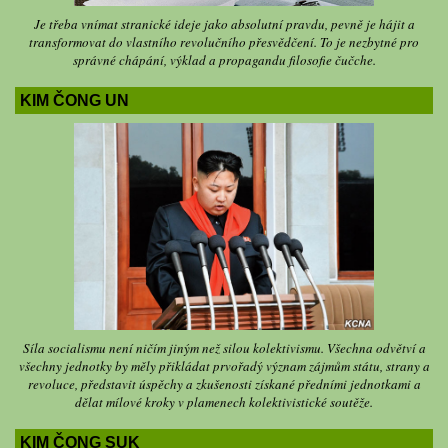
Je třeba vnímat stranické ideje jako absolutní pravdu, pevně je hájit a
transformovat do vlastního revolučního přesvědčení. To je nezbytné pro
správné chápání, výklad a propagandu filosofie čučche.
KIM ČONG UN
Síla socialismu není ničím jiným než silou kolektivismu. Všechna odvětví a
všechny jednotky by měly přikládat prvořadý význam zájmům státu, strany a
revoluce, představit úspěchy a zkušenosti získané předními jednotkami a
dělat mílové kroky v plamenech kolektivistické soutěže.
KIM ČONG SUK