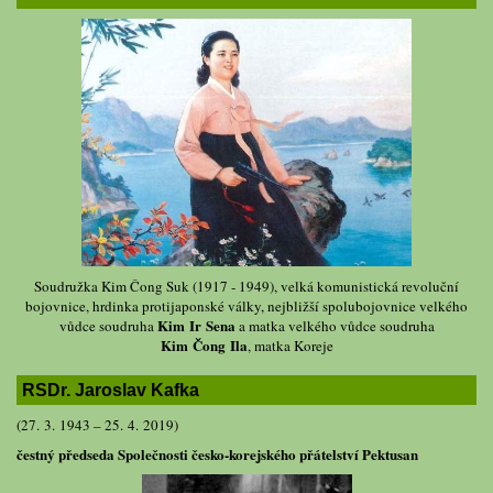
Soudružka Kim Čong Suk (1917 - 1949), velká komunistická revoluční
bojovnice, hrdinka protijaponské války, nejbližší spolubojovnice velkého
Kim Ir Sena
vůdce soudruha
a matka velkého vůdce soudruha
Kim Čong Ila
, matka Koreje
RSDr. Jaroslav Kafka
(27. 3. 1943 – 25. 4. 2019)
čestný předseda Společnosti česko-korejského přátelství Pektusan