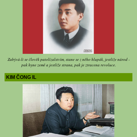
Zabývá-li se člověk patolízalstvím, stane se z něho hlupák, jestliže národ -
pak hyne země a jestliže strana, pak je ztracena revoluce.
KIM ČONG IL