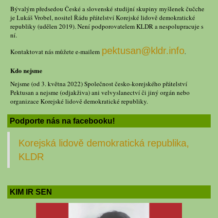
Bývalým předsedou České a slovenské studijní skupiny myšlenek čučche
je Lukáš Vrobel, nositel Řádu přátelství Korejské lidově demokratické
republiky (udělen 2019). Není podporovatelem KLDR a nespolupracuje s
ní.
pektusan@kldr.info
Kontaktovat nás můžete e-mailem
.
Kdo nejsme
Nejsme (od 3. května 2022) Společnost česko-korejského přátelství
Pektusan a nejsme (odjakživa) ani velvyslanectví či jiný orgán nebo
organizace Korejské lidově demokratické republiky.
Podporte nás na facebooku!
Korejská lidově demokratická republika,
KLDR
KIM IR SEN