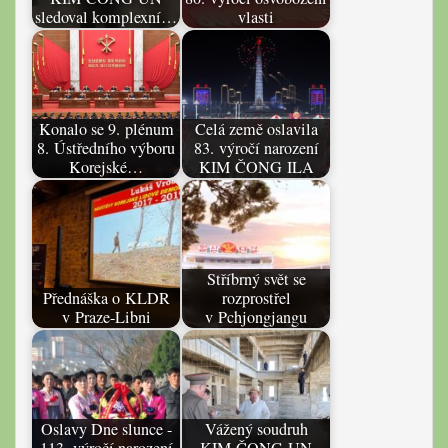
sledoval komplexní…
vlasti
Konalo se 9. plénum
Celá země oslavila
8. Ústředního výboru
83. výročí narození
Korejské…
KIM ČONG ILA
Stříbrný svět se
Přednáška o KLDR
rozprostřel
v Praze-Libni
v Pchjongjangu
Oslavy Dne slunce -
Vážený soudruh
113. výročí narození
KIM ČONG UN