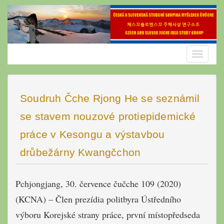
Skip
to
content
Toggle
navigatio
Soudruh Čche Rjong He se seznámil
se stavem nouzové protiepidemické
práce v Kesongu a výstavbou
drůbežárny Kwangčchon
Pchjongjang, 30. července čučche 109 (2020)
(KCNA) – Člen prezídia politbyra Ústředního
výboru Korejské strany práce, první místopředseda