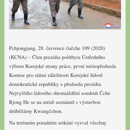
Pchjongjang, 28. července čučche 109 (2020)
(KCNA) – Člen prezídia politbyra Ústředního
výboru Korejské strany práce, první místopředseda
Komise pro státní záležitosti Korejské lidově
demokratické republiky a předseda prezídia
Nejvyššího lidového shromáždění soudruh Čche
Rjong He se na místě seznámil s výstavbou
drůběžárny Kwangčchon.
Na terénním poradním setkání vyzval všechny