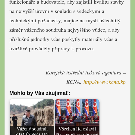
funkcionáře a budovatele, aby zajistili kvalitu stavby
na nejvyšší úrovni v souladu s vědeckými a
technickými požadavky, majíce na mysli ušlechtilý
záměr váženého soudruha nejvyššího vůdce, a aby
příslušné jednotky včas poskytly materiály včas a
uvážlivě prováděly přípravy k provozu.
Korejská ústřední tisková agentura –
KCNA,
http://www.kcna.kp
Mohlo by Vás záujímať:
Vážený soudruh
Všechen lid oslavil
KIM ČONG UN
80. výročí osvobození