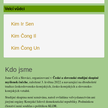
Velcí vůdci
Kim Ir Sen
Kim Čong Il
Kim Čong Un
Kdo jsme
České a slovenské studijní skupině
Jsme Češi a Slováci, organizovaní v
myšlenek čučche
, založené 3. května 2022 a navazující na dlouholeté
tradice československo-korejských, česko-korejských a slovensko-
korejských vztahů.
Studijní skupina není uznávána, natož ovládána velvyslanectvím ani
jinými orgány Korejské lidově demokratické republiky. Podmínkou
členství není souhlas s politikou KLDR.