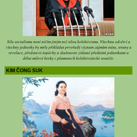
Síla socialismu není ničím jiným než silou kolektivismu. Všechna odvětví a
všechny jednotky by měly přikládat prvořadý význam zájmům státu, strany a
revoluce, představit úspěchy a zkušenosti získané předními jednotkami a
dělat mílové kroky v plamenech kolektivistické soutěže.
KIM ČONG SUK