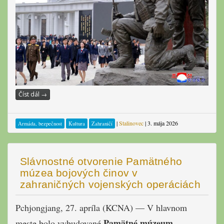
Číst dál
→
|
Stalinovec
|
3. mája 2026
Armáda, bezpečnost
Kultura
Zahraničí
Slávnostné otvorenie Pamätného
múzea bojových činov v
zahraničných vojenských operáciách
Pchjongjang, 27. apríla (KCNA) — V hlavnom
Pamätné múzeum
meste bolo vybudované