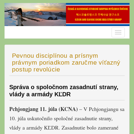
Skip
to
content
Toggle
navigatio
Pevnou disciplínou a prísnym
právnym poriadkom zaručme víťazný
postup revolúcie
Správa o spoločnom zasadnutí strany,
vlády a armády KĽDR
Pchjongjang 11. júla (KCNA)
– V Pchjongjangu sa
10. júla uskutočnilo spoločné zasadnutie strany,
vlády a armády KĽDR. Zasadnutie bolo zamerané