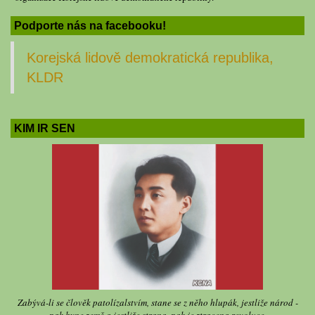
Podporte nás na facebooku!
Korejská lidově demokratická republika,
KLDR
KIM IR SEN
Zabývá-li se člověk patolízalstvím, stane se z něho hlupák, jestliže národ -
pak hyne země a jestliže strana, pak je ztracena revoluce.