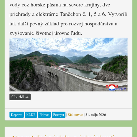
vody cez horské pásma na severe krajiny, dve
priehrady a elektrárne Tančchon č. 1, 5 a 6. Vytvorili
tak ďalší pevný základ pre rozvoj hospodárstva a
zvyšovanie životnej úrovne ľudu.
Číst dál
→
|
Stalinovec
|
31. mája 2026
Doprava
KĽDR
Příroda
Průmysl