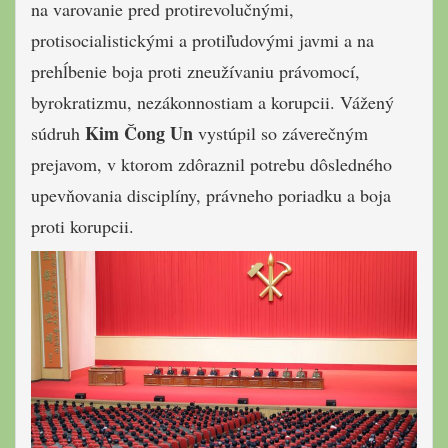
na varovanie pred protirevolučnými,
protisocialistickými a protiľudovými javmi a na
prehĺbenie boja proti zneužívaniu právomocí,
byrokratizmu, nezákonnostiam a korupcii. Vážený
Kim Čong Un
súdruh
vystúpil so záverečným
prejavom, v ktorom zdôraznil potrebu dôsledného
upevňovania disciplíny, právneho poriadku a boja
proti korupcii.