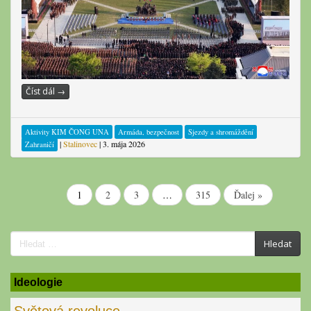
Číst dál
→
Aktivity KIM ČONG UNA
Armáda, bezpečnost
Sjezdy a shromáždění
|
Stalinovec
|
3. mája 2026
Zahraničí
1
2
3
…
315
Ďalej »
Search
Hledat
for:
Ideologie