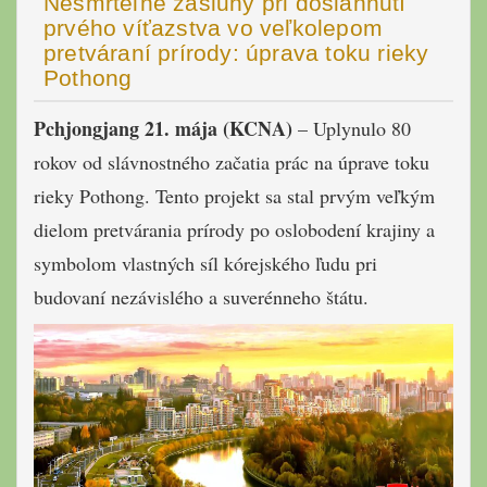
Nesmrteľné zásluhy pri dosiahnutí
prvého víťazstva vo veľkolepom
pretváraní prírody: úprava toku rieky
Pothong
Pchjongjang 21. mája (KCNA)
– Uplynulo 80
rokov od slávnostného začatia prác na úprave toku
rieky Pothong. Tento projekt sa stal prvým veľkým
dielom pretvárania prírody po oslobodení krajiny a
symbolom vlastných síl kórejského ľudu pri
budovaní nezávislého a suverénneho štátu.