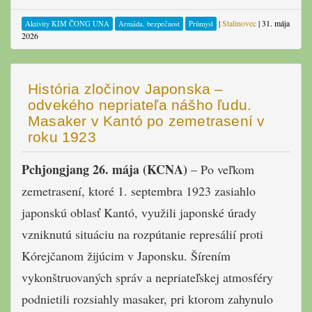
|
Stalinovec
|
31. mája
Aktivity KIM ČONG UNA
Armáda, bezpečnost
Průmysl
2026
História zločinov Japonska –
odvekého nepriateľa nášho ľudu.
Masaker v Kantó po zemetrasení v
roku 1923
Pchjongjang 26. mája (KCNA)
– Po veľkom
zemetrasení, ktoré 1. septembra 1923 zasiahlo
japonskú oblasť Kantó, využili japonské úrady
vzniknutú situáciu na rozpútanie represálií proti
Kórejčanom žijúcim v Japonsku. Šírením
vykonštruovaných správ a nepriateľskej atmosféry
podnietili rozsiahly masaker, pri ktorom zahynulo