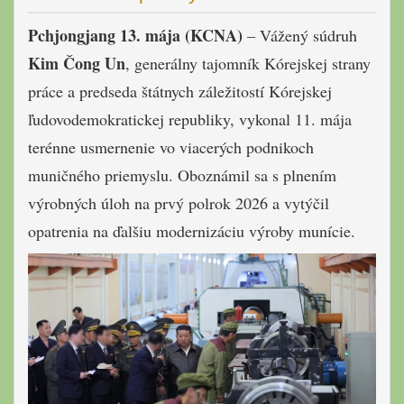
Pchjongjang 13. mája (KCNA)
– Vážený súdruh
Kim Čong Un
, generálny tajomník Kórejskej strany
práce a predseda štátnych záležitostí Kórejskej
ľudovodemokratickej republiky, vykonal 11. mája
terénne usmernenie vo viacerých podnikoch
muničného priemyslu. Oboznámil sa s plnením
výrobných úloh na prvý polrok 2026 a vytýčil
opatrenia na ďalšiu modernizáciu výroby munície.