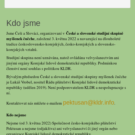
Kdo jsme
České a slovenské studijní skupině
Jsme Češi a Slováci, organizovaní v
myšlenek čučche
, založené 3. května 2022 a navazující na dlouholeté
tradice československo-korejských, česko-korejských a slovensko-
korejských vztahů.
Studijní skupina není uznávána, natož ovládána velvyslanectvím ani
jinými orgány Korejské lidově demokratické republiky. Podmínkou
členství není souhlas s politikou KLDR.
Bývalým předsedou České a slovenské studijní skupiny myšlenek čučche
je Lukáš Vrobel, nositel Řádu přátelství Korejské lidově demokratické
republiky (udělen 2019). Není podporovatelem KLDR a nespolupracuje s
ní.
pektusan@kldr.info
Kontaktovat nás můžete e-mailem
.
Kdo nejsme
Nejsme (od 3. května 2022) Společnost česko-korejského přátelství
Pektusan a nejsme (odjakživa) ani velvyslanectví či jiný orgán nebo
organizace Korejské lidově demokratické republiky.