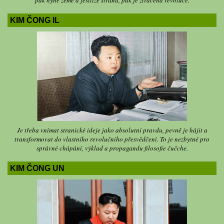
KIM ČONG IL
Je třeba vnímat stranické ideje jako absolutní pravdu, pevně je hájit a
transformovat do vlastního revolučního přesvědčení. To je nezbytné pro
správné chápání, výklad a propagandu filosofie čučche.
KIM ČONG UN