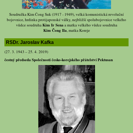
Soudružka Kim Čong Suk (1917 - 1949), velká komunistická revoluční
bojovnice, hrdinka protijaponské války, nejbližší spolubojovnice velkého
Kim Ir Sena
vůdce soudruha
a matka velkého vůdce soudruha
Kim Čong Ila
, matka Koreje
RSDr. Jaroslav Kafka
(27. 3. 1943 – 25. 4. 2019)
čestný předseda Společnosti česko-korejského přátelství Pektusan