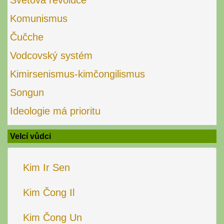
Světová revoluce
Komunismus
Čučche
Vodcovský systém
Kimirsenismus-kimčongilismus
Songun
Ideologie má prioritu
Velcí vůdci
Kim Ir Sen
Kim Čong Il
Kim Čong Un