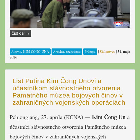
Číst dál
→
|
Stalinovec
|
31. mája
Aktivity KIM ČONG UNA
Armáda, bezpečnost
Průmysl
2026
List Putina Kim Čong Unovi a
účastníkom slávnostného otvorenia
Pamätného múzea bojových činov v
zahraničných vojenských operáciách
Kim Čong Un
Pchjongjang, 27. apríla (KCNA) —
a
účastníci slávnostného otvorenia Pamätného múzea
bojových činov v zahraničných vojenských