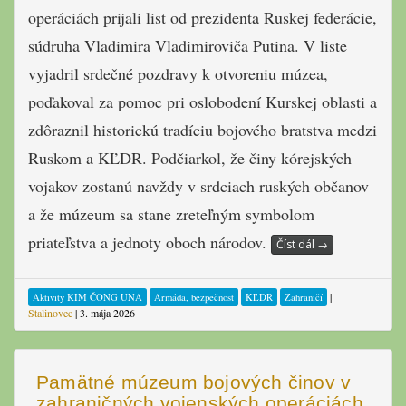
operáciách prijali list od prezidenta Ruskej federácie,
súdruha Vladimira Vladimiroviča Putina. V liste
vyjadril srdečné pozdravy k otvoreniu múzea,
poďakoval za pomoc pri oslobodení Kurskej oblasti a
zdôraznil historickú tradíciu bojového bratstva medzi
Ruskom a KĽDR. Podčiarkol, že činy kórejských
vojakov zostanú navždy v srdciach ruských občanov
a že múzeum sa stane zreteľným symbolom
priateľstva a jednoty oboch národov.
Číst dál
→
|
Aktivity KIM ČONG UNA
Armáda, bezpečnost
KĽDR
Zahraničí
Stalinovec
|
3. mája 2026
Pamätné múzeum bojových činov v
zahraničných vojenských operáciách