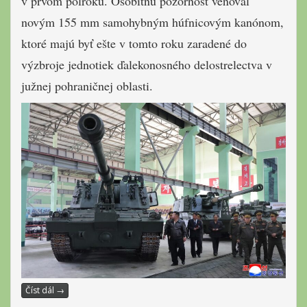
v prvom polroku. Osobitnú pozornosť venoval
novým 155 mm samohybným húfnicovým kanónom,
ktoré majú byť ešte v tomto roku zaradené do
výzbroje jednotiek ďalekonosného delostrelectva v
južnej pohraničnej oblasti.
Číst dál
→