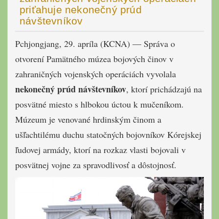
priťahuje nekonečný prúd
návštevníkov
Pchjongjang, 29. apríla (KCNA) — Správa o
otvorení Pamätného múzea bojových činov v
zahraničných vojenských operáciách vyvolala
nekonečný prúd návštevníkov
, ktorí prichádzajú na
posvätné miesto s hlbokou úctou k mučeníkom.
Múzeum je venované hrdinským činom a
ušľachtilému duchu statočných bojovníkov Kórejskej
ľudovej armády, ktorí na rozkaz vlasti bojovali v
posvätnej vojne za spravodlivosť a dôstojnosť.