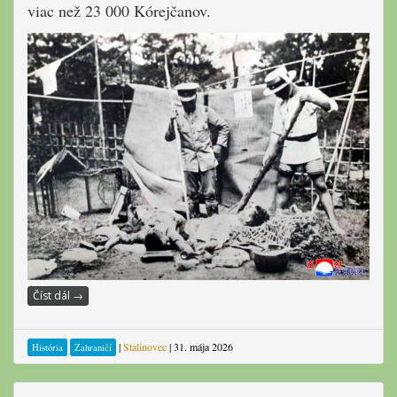
viac než 23 000 Kórejčanov.
Číst dál
→
|
Stalinovec
|
31. mája 2026
História
Zahraničí