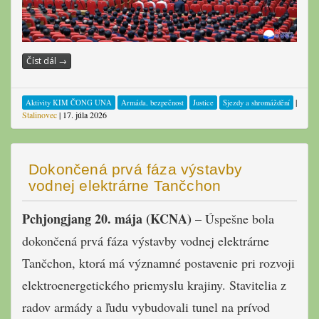
Číst dál
→
|
Aktivity KIM ČONG UNA
Armáda, bezpečnost
Justice
Sjezdy a shromáždění
Stalinovec
|
17. júla 2026
Dokončená prvá fáza výstavby
vodnej elektrárne Tančchon
Pchjongjang 20. mája (KCNA)
– Úspešne bola
dokončená prvá fáza výstavby vodnej elektrárne
Tančchon, ktorá má významné postavenie pri rozvoji
elektroenergetického priemyslu krajiny. Stavitelia z
radov armády a ľudu vybudovali tunel na prívod