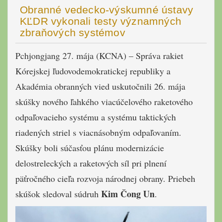
Obranné vedecko-výskumné ústavy
KĽDR vykonali testy významných
zbraňových systémov
Pchjongjang 27. mája (KCNA) – Správa rakiet
Kórejskej ľudovodemokratickej republiky a
Akadémia obranných vied uskutočnili 26. mája
skúšky nového ľahkého viacúčelového raketového
odpaľovacieho systému a systému taktických
riadených striel s viacnásobným odpaľovaním.
Skúšky boli súčasťou plánu modernizácie
delostreleckých a raketových síl pri plnení
päťročného cieľa rozvoja národnej obrany. Priebeh
Kim Čong Un
skúšok sledoval súdruh
.