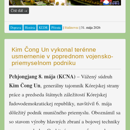
Číst dál
→
|
Stalinovec
|
31. mája 2026
Doprava
História
KĽDR
Příroda
Kim Čong Un vykonal terénne
usmernenie v poprednom vojensko-
priemyselnom podniku
Pchjongjang 8. mája (KCNA)
– Vážený súdruh
Kim Čong Un
, generálny tajomník Kórejskej strany
práce a predseda štátnych záležitostí Kórejskej
ľudovodemokratickej republiky, navštívil 6. mája
dôležitý podnik muničného priemyslu. Oboznámil sa
so stavom výroby hlavných zbraní a bojovej techniky