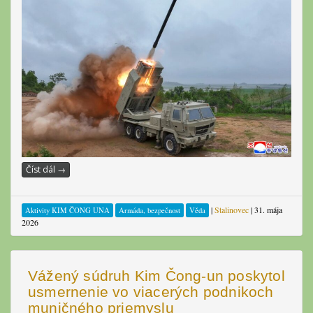
Číst dál
→
|
Stalinovec
|
31. mája
Aktivity KIM ČONG UNA
Armáda, bezpečnost
Věda
2026
Vážený súdruh Kim Čong-un poskytol
usmernenie vo viacerých podnikoch
muničného priemyslu