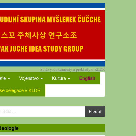
Správy, dokumenty a preklady o KĽDR
afie
Vojenstvo
Kultúra
English
še delegace v KLDR
earch
Hledat
or:
deologie