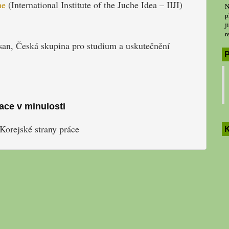
he
(International Institute of the Juche Idea – IIJI)
N
p
j
r
usan, Česká skupina pro studium a uskutečnění
P
ace v minulosti
orejské strany práce
K