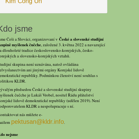
Kim Čong Un
Kdo jsme
České a slovenské studijní
sme Češi a Slováci, organizovaní v
kupině myšlenek čučche
, založené 3. května 2022 a navazující
a dlouholeté tradice československo-korejských, česko-
orejských a slovensko-korejských vztahů.
tudijní skupina není uznávána, natož ovládána
elvyslanectvím ani jinými orgány Korejské lidově
emokratické republiky. Podmínkou členství není souhlas s
olitikou KLDR.
ývalým předsedou České a slovenské studijní skupiny
yšlenek čučche je Lukáš Vrobel, nositel Řádu přátelství
orejské lidově demokratické republiky (udělen 2019). Není
odporovatelem KLDR a nespolupracuje s ní.
ontaktovat nás můžete e-
pektusan@kldr.info
ailem
.
do nejsme