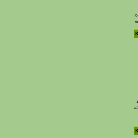
Za
n
K
há