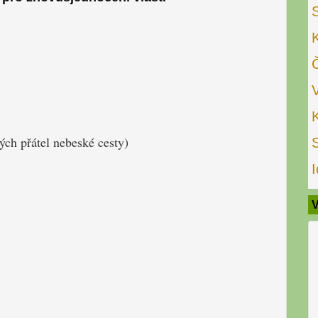
ch přátel nebeské cesty)
I
V