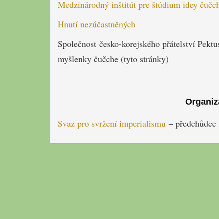
Medzinárodný inštitút pre štúdium idey čučc
Hnutí nezúčastněných
Společnost česko-korejského přátelství Pekt
myšlenky čučche (tyto stránky)
Organiz
Svaz pro svržení imperialismu
– předchůdce K