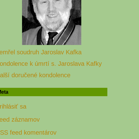
emřel soudruh Jaroslav Kafka
ondolence k úmrtí s. Jaroslava Kafky
alší doručené kondolence
eta
rihlásiť sa
eed záznamov
SS feed komentárov