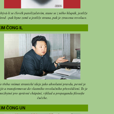
bývá-li se člověk patolízalstvím, stane se z něho hlupák, jestliže
árod - pak hyne země a jestliže strana, pak je ztracena revoluce.
IM ČONG IL
Je třeba vnímat stranické ideje jako absolutní pravdu, pevně je
jit a transformovat do vlastního revolučního přesvědčení. To je
nezbytné pro správné chápání, výklad a propagandu filosofie
čučche.
KIM ČONG UN