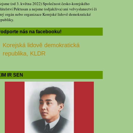
ejsme (od 3. května 2022) Společnost česko-korejského
řátelství Pektusan a nejsme (odjakživa) ani velvyslanectví či
iný orgán nebo organizace Korejské lidově demokratické
epubliky.
odporte nás na facebooku!
Korejská lidově demokratická
republika, KLDR
IM IR SEN