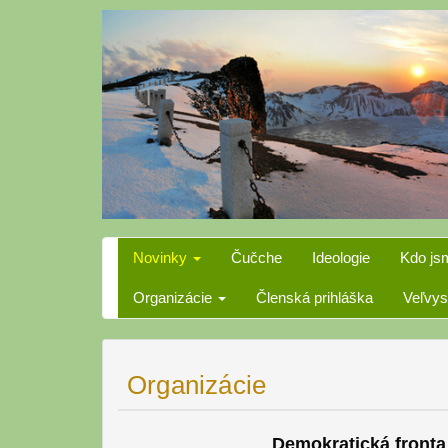
Skip
to
content
Novinky
Čučche
Ideologie
Kdo js
Organizácie
Členská prihláška
Veľvys
Organizácie
Demokratická fronta