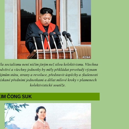
íla socialismu není ničím jiným než silou kolektivismu. Všechna
odvětví a všechny jednotky by měly přikládat prvořadý význam
ájmům státu, strany a revoluce, představit úspěchy a zkušenosti
získané předními jednotkami a dělat mílové kroky v plamenech
kolektivistické soutěže.
KIM ČONG SUK