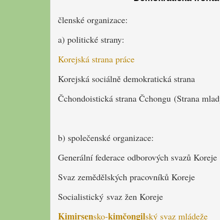
členské organizace:
a) politické strany:
Korejská strana práce
Korejská sociálně demokratická strana
Čchondoistická strana Čchongu (Strana mladý
b) společenské organizace:
Generální federace odborových svazů Koreje
Svaz zemědělských pracovníků Koreje
Socialistický svaz žen Koreje
Kimirsen
kimčongil
sko-
ský svaz mládeže