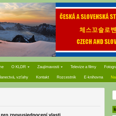
me
O KLDR
Zaujímavosti
Televize a filmy
Fotogr
lanectvá, vzťahy
Kontakt
Rozcestník
E-knihovna
Na
S
f
I
 pro znovusjednocení vlasti