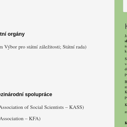
tní orgány
J
s
Výbor pro státní záležitosti; Státní rada)
n
k
S
v
d
p
B
m
K
zinárodní spolupráce
p
K
ssociation of Social Scientists – KASS)
m
Association – KFA)
K