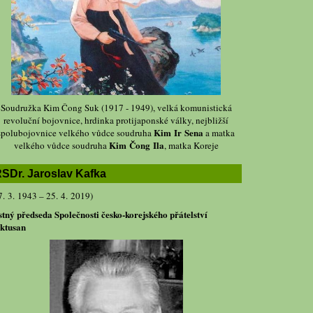
Soudružka Kim Čong Suk (1917 - 1949), velká komunistická
revoluční bojovnice, hrdinka protijaponské války, nejbližší
Kim Ir Sena
spolubojovnice velkého vůdce soudruha
a matka
Kim Čong Ila
velkého vůdce soudruha
, matka Koreje
SDr. Jaroslav Kafka
7. 3. 1943 – 25. 4. 2019)
stný předseda Společnosti česko-korejského přátelství
ktusan