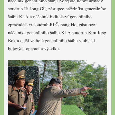
náčelník generálního štábu Korejské lidové armády
soudruh Ri Jong Gil, zástupce náčelníka generálního
štábu KLA a náčelník ředitelství generálního
zpravodajství soudruh Ri Čchang Ho, zástupce
náčelníka generálního štábu KLA soudruh Kim Jong
Bok a další velitelé generálního štábu v oblasti
bojových operací a výcviku.