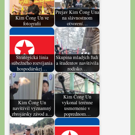
Prejav Kim Čong Una
Kim Čong Un ve
na slávnostnom
fotografii
otvorení…
Strategická línia
Skupina mladých ľudí
súbežného rozvíjania
a študentov navštívila
hospodárskej…
rodisko…
Kim Čong Un
Kim Čong Un
vykonal terénne
navštívil významný
usmernenie v
zbrojársky závod a…
poprednom…