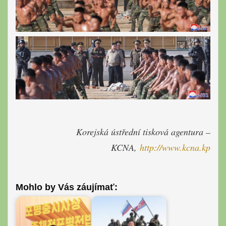
Korejská ústřední tisková agentura –
KCNA,
http://www.
kcna.kp
Mohlo by Vás záujímať: