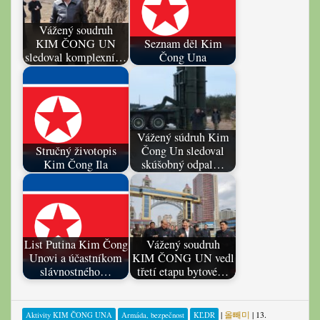
Vážený soudruh
KIM ČONG UN
Seznam děl Kim
sledoval komplexní…
Čong Una
Vážený súdruh Kim
Stručný životopis
Čong Un sledoval
Kim Čong Ila
skúšobný odpal…
List Putina Kim Čong
Vážený soudruh
Unovi a účastníkom
KIM ČONG UN vedl
slávnostného…
třetí etapu bytové…
|
올빼미
|
13.
Aktivity KIM ČONG UNA
Armáda, bezpečnost
KĽDR