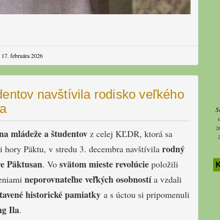
|
17. februára 2026
entov navštívila rodisko veľkého
la
S
z
na mládeže a študentov
z celej KĽDR, ktorá sa
rodný
i hory Päktu, v stredu 3. decembra navštívila
e Päktusan
svätom mieste revolúcie
. Vo
položili
neporovnateľne veľkých osobností
zeniami
a vzdali
tavené
historické pamiatky
a s úctou si pripomenuli
g Ila
.