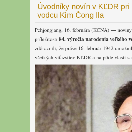
Úvodníky novín v KĽDR pri p
vodcu Kim Čong Ila
Pchjongjang, 16. februára (KCNA) — noviny 
84. výročia narodenia veľkého 
príležitosti
zdôraznili, že práve 16. február 1942 umožnil
všetkých víťazstiev KĽDR a na pôde vlasti sa