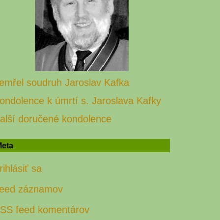
emřel soudruh Jaroslav Kafka
ondolence k úmrtí s. Jaroslava Kafky
alší doručené kondolence
eta
rihlásiť sa
eed záznamov
SS feed komentárov