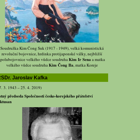
Soudružka Kim Čong Suk (1917 - 1949), velká komunistická
revoluční bojovnice, hrdinka protijaponské války, nejbližší
Kim Ir Sena
spolubojovnice velkého vůdce soudruha
a matka
Kim Čong Ila
velkého vůdce soudruha
, matka Koreje
SDr. Jaroslav Kafka
7. 3. 1943 – 25. 4. 2019)
stný předseda Společnosti česko-korejského přátelství
ktusan