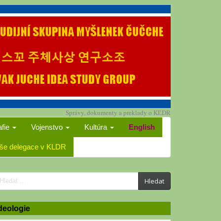
Správy, dokumenty a preklady o KĽDR
afie
Vojenstvo
Kultúra
English
še delegace v KLDR
earch
Hledat
or:
deologie