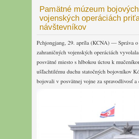
Pamätné múzeum bojových 
vojenských operáciách priť
návštevníkov
Pchjongjang, 29. apríla (KCNA) — Správa o
zahraničných vojenských operáciách vyvolal
posvätné miesto s hlbokou úctou k mučeník
ušľachtilému duchu statočných bojovníkov Kór
bojovali v posvätnej vojne za spravodlivosť a 