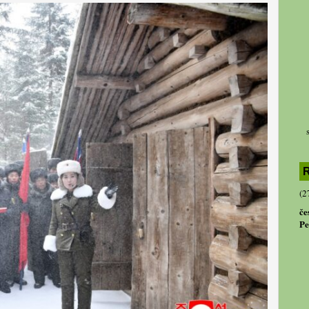
R
(2
če
Pe