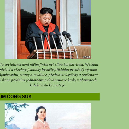
íla socialismu není ničím jiným než silou kolektivismu. Všechna
odvětví a všechny jednotky by měly přikládat prvořadý význam
ájmům státu, strany a revoluce, představit úspěchy a zkušenosti
získané předními jednotkami a dělat mílové kroky v plamenech
kolektivistické soutěže.
KIM ČONG SUK