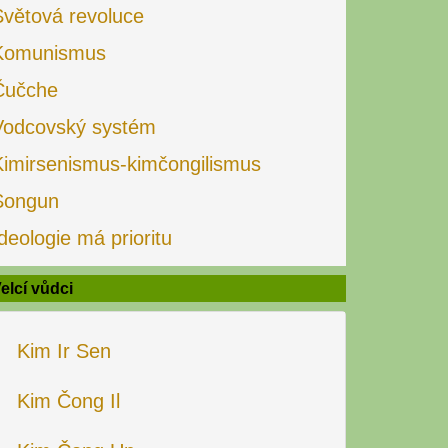
Světová revoluce
Komunismus
Čučche
Vodcovský systém
Kimirsenismus-kimčongilismus
Songun
deologie má prioritu
elcí vůdci
Kim Ir Sen
Kim Čong Il