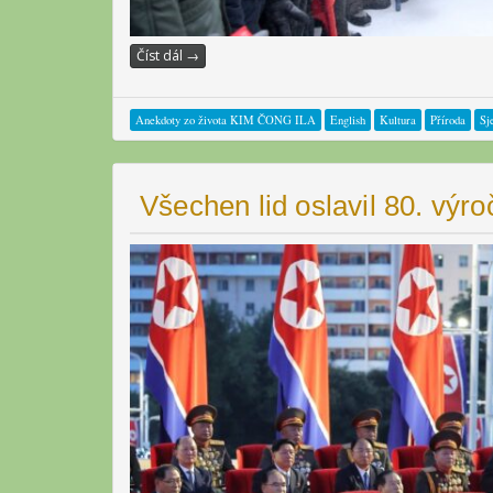
Číst dál
→
Anekdoty zo života KIM ČONG ILA
English
Kultura
Příroda
Sj
Všechen lid oslavil 80. výro