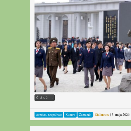
Číst dál
→
|
Stalinovec
|
3. mája 2026
Armáda, bezpečnost
Kultura
Zahraničí