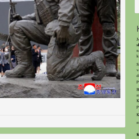
J
s
n
k
S
v
d
p
B
m
K
p
K
m
K