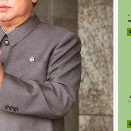
Za
n
K
há