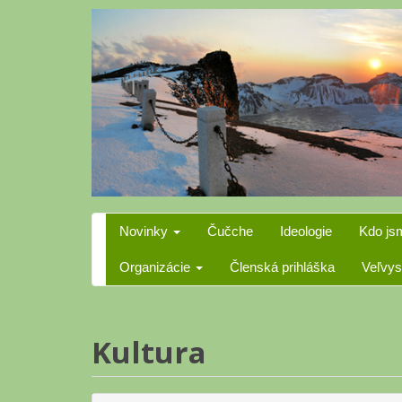
Skip
to
content
Novinky
Čučche
Ideologie
Kdo js
Organizácie
Členská prihláška
Veľvys
Kultura