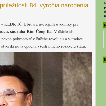
N
ríležitosti 84. výročia narodenia
p
j
r
v KĽDR 16. februára uverejnili úvodníky pri
P
vodcu, súdruha Kim Čong Ila
. V článkoch
 pevne pokračovať v čučche revolúcii a v tradícii
 otvorila nová epocha všestranného rozkvetu štátu.
K