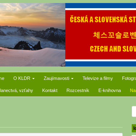
me
O KLDR
Zaujímavosti
Televize a filmy
Fotogr
lanectvá, vzťahy
Kontakt
Rozcestník
E-knihovna
Na
S
f
I