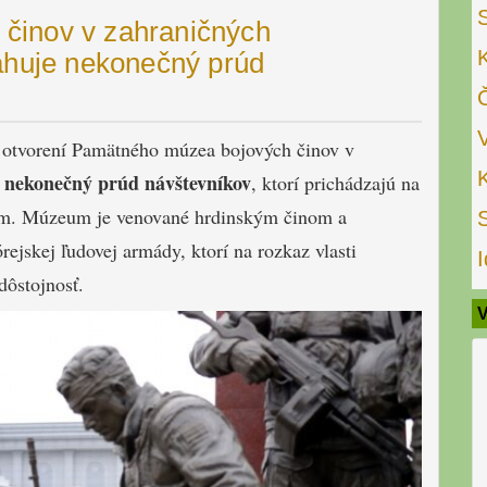
činov v zahraničných
ahuje nekonečný prúd
 otvorení Pamätného múzea bojových činov v
nekonečný prúd návštevníkov
a
, ktorí prichádzajú na
om. Múzeum je venované hrdinským činom a
ejskej ľudovej armády, ktorí na rozkaz vlasti
I
dôstojnosť.
V