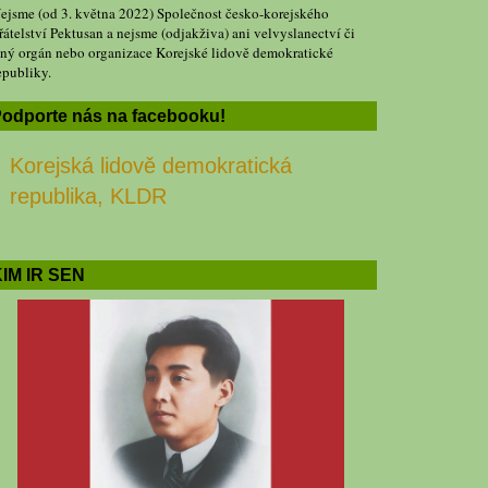
ejsme (od 3. května 2022) Společnost česko-korejského
řátelství Pektusan a nejsme (odjakživa) ani velvyslanectví či
iný orgán nebo organizace Korejské lidově demokratické
epubliky.
odporte nás na facebooku!
Korejská lidově demokratická
republika, KLDR
IM IR SEN