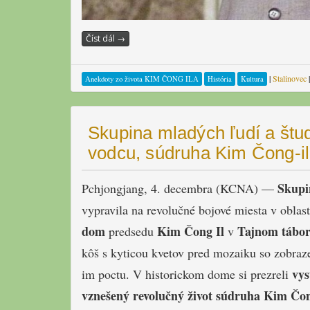
Číst dál
→
|
Stalinovec
Anekdoty zo života KIM ČONG ILA
História
Kultura
Skupina mladých ľudí a štud
vodcu, súdruha Kim Čong-i
Skupi
Pchjongjang, 4. decembra (KCNA) —
vypravila na revolučné bojové miesta v oblast
dom
Kim Čong Il
Tajnom tábor
predsedu
v
kôš s kyticou kvetov pred mozaiku so zobra
vys
im poctu. V historickom dome si prezreli
vznešený revolučný život
súdruha
Kim Čon