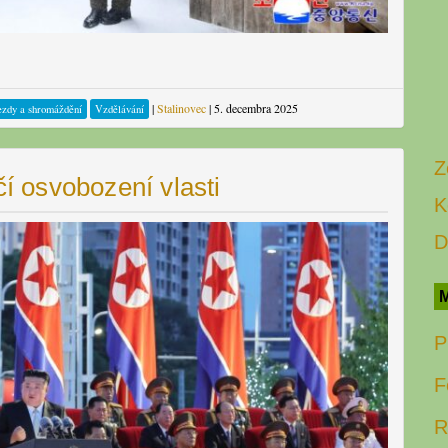
|
Stalinovec
|
5. decembra 2025
ezdy a shromáždění
Vzdělávání
Z
čí osvobození vlasti
K
D
M
P
F
R