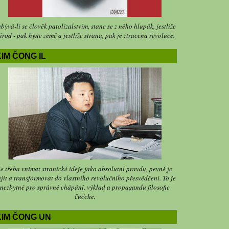
bývá-li se člověk patolízalstvím, stane se z něho hlupák, jestliže
árod - pak hyne země a jestliže strana, pak je ztracena revoluce.
IM ČONG IL
Je třeba vnímat stranické ideje jako absolutní pravdu, pevně je
jit a transformovat do vlastního revolučního přesvědčení. To je
nezbytné pro správné chápání, výklad a propagandu filosofie
čučche.
KIM ČONG UN