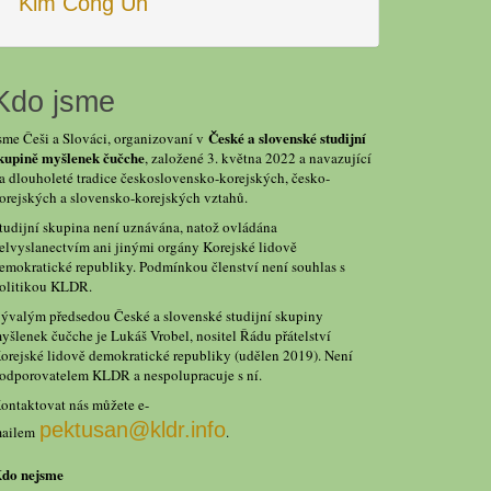
Kim Čong Un
Kdo jsme
České a slovenské studijní
sme Češi a Slováci, organizovaní v
kupině myšlenek čučche
, založené 3. května 2022 a navazující
a dlouholeté tradice československo-korejských, česko-
orejských a slovensko-korejských vztahů.
tudijní skupina není uznávána, natož ovládána
elvyslanectvím ani jinými orgány Korejské lidově
emokratické republiky. Podmínkou členství není souhlas s
olitikou KLDR.
ývalým předsedou České a slovenské studijní skupiny
yšlenek čučche je Lukáš Vrobel, nositel Řádu přátelství
orejské lidově demokratické republiky (udělen 2019). Není
odporovatelem KLDR a nespolupracuje s ní.
ontaktovat nás můžete e-
pektusan@kldr.info
ailem
.
do nejsme