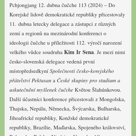
Pchjongjang 12. dubna čučche 113 (2024) – Do
Korejské lidově demokratické republiky přicestovaly
11. dubna letecky delegace a zástupci z různých
zemí a regionů na mezinárodní konferenci o
ideologii čučche u příležitosti 112. výročí narození
Kim Ir Sena
velkého vůdce soudruha
. Je mezi nimi
česko-slovenská delegace vedená první
místopředsedkyní
Společnosti česko-korejského
přátelství Pektusan
a
České skupiny pro studium a
uskutečnění myšlenek čučche
Květou Šlahúnkovou.
Další účastníci konference přicestovali z Mongolska,
Thajska, Nepálu, Německa, Švýcarska, Bulharska,
Jihoafrické republiky, Konžské demokratické
republiky, Brazílie, Maďarska, Spojeného království,