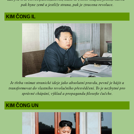
pak hyne země a jestliže strana, pak je ztracena revoluce.
KIM ČONG IL
Je třeba vnímat stranické ideje jako absolutní pravdu, pevně je hájit a
transformovat do vlastního revolučního přesvědčení. To je nezbytné pro
správné chápání, výklad a propagandu filosofie čučche.
KIM ČONG UN