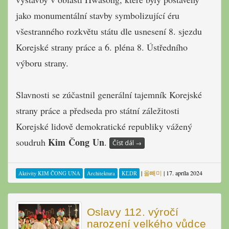
jako monumentální stavby symbolizující éru
všestranného rozkvětu státu dle usnesení 8. sjezdu
Korejské strany práce a 6. pléna 8. Ústředního
výboru strany.
Slavnosti se zúčastnil generální tajemník Korejské
strany práce a předseda pro státní záležitosti
Korejské lidově demokratické republiky vážený
Kim Čong Un
soudruh
.
Číst dál
→
|
올빼미
|
17. apríla 2024
Aktivity KIM ČONG UNA
Architektura
KĽDR
Oslavy 112. výročí
narození velkého vůdce