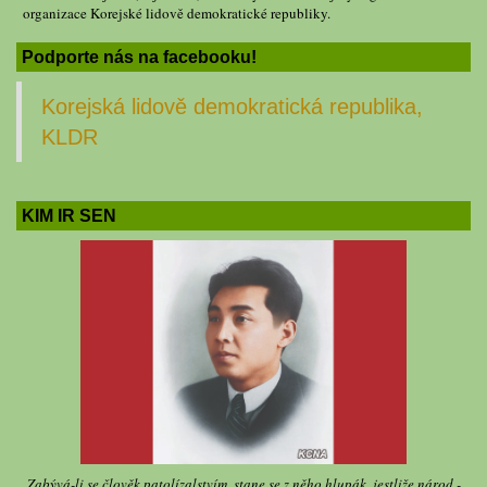
organizace Korejské lidově demokratické republiky.
Podporte nás na facebooku!
Korejská lidově demokratická republika,
KLDR
KIM IR SEN
Zabývá-li se člověk patolízalstvím, stane se z něho hlupák, jestliže národ -