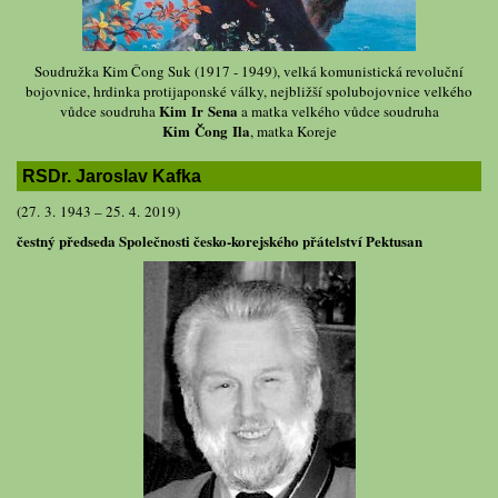
Soudružka Kim Čong Suk (1917 - 1949), velká komunistická revoluční
bojovnice, hrdinka protijaponské války, nejbližší spolubojovnice velkého
Kim Ir Sena
vůdce soudruha
a matka velkého vůdce soudruha
Kim Čong Ila
, matka Koreje
RSDr. Jaroslav Kafka
(27. 3. 1943 – 25. 4. 2019)
čestný předseda Společnosti česko-korejského přátelství Pektusan