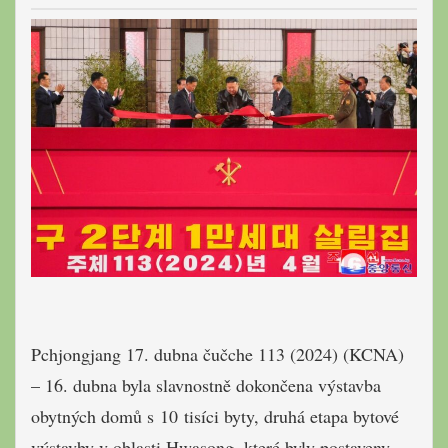
Pchjongjang 17. dubna čučche 113 (2024) (KCNA)
– 16. dubna byla slavnostně dokončena výstavba
obytných domů s 10 tisíci byty, druhá etapa bytové
výstavby v oblasti Hwasong, které byly postaveny