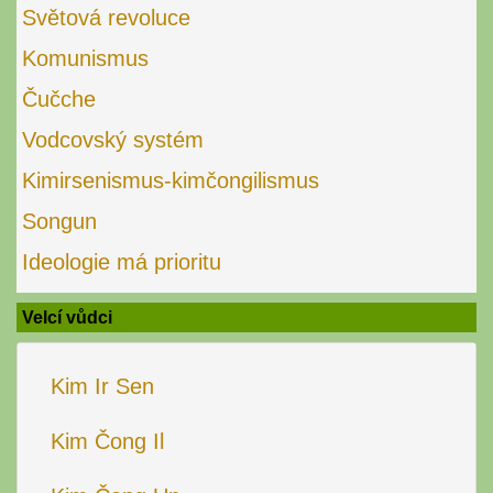
Světová revoluce
Komunismus
Čučche
Vodcovský systém
Kimirsenismus-kimčongilismus
Songun
Ideologie má prioritu
Velcí vůdci
Kim Ir Sen
Kim Čong Il