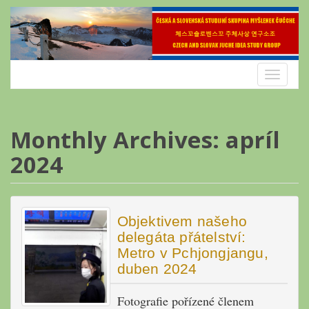
Skip
to
content
Toggle
navigatio
Monthly Archives: apríl
2024
Objektivem našeho
delegáta přátelství:
Metro v Pchjongjangu,
duben 2024
Fotografie pořízené členem