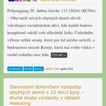
Pchjongjang 20. dubna čučche 113 (2024) (KCNA)
– Obyvatelé nových obytných domů oživili
vzkvétající socialistickou ulici, kde každá budova
komplexně odráží svět ušlechtilé lásky Ústředního
výboru veliké strany, která pro lid ničeho nešetří, a
budoucnost mocné Koreje, která má svého vůdce v
osobě rodného otce lidu.
Číst dál
→
|
올빼미
|
21. apríla 2024
Architektura
KĽDR
Kultura
Slavnostní dokončení výstavby
obytných domů s 10 tisíci byty –
druhé etapy výstavby v oblasti
Hwasong