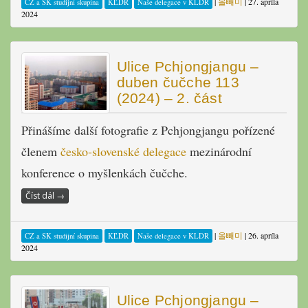
|
올빼미
|
27. apríla
CZ a SK studijní skupina
KĽDR
Naše delegace v KLDR
2024
Ulice Pchjongjangu –
duben čučche 113
(2024) – 2. část
Přinášíme další fotografie z Pchjongjangu pořízené
členem
česko-slovenské delegace
mezinárodní
konference o myšlenkách čučche.
Číst dál
→
|
올빼미
|
26. apríla
CZ a SK studijní skupina
KĽDR
Naše delegace v KLDR
2024
Ulice Pchjongjangu –