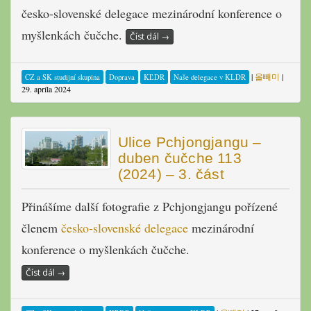
česko-slovenské delegace mezinárodní konference o
myšlenkách čučche.
Číst dál
→
|
올빼미
|
CZ a SK studijní skupina
Doprava
KĽDR
Naše delegace v KLDR
29. apríla 2024
Ulice Pchjongjangu –
duben čučche 113
(2024) – 3. část
Přinášíme další fotografie z Pchjongjangu pořízené
členem
česko-slovenské delegace
mezinárodní
konference o myšlenkách čučche.
Číst dál
→