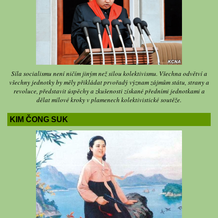
Síla socialismu není ničím jiným než silou kolektivismu. Všechna odvětví a
všechny jednotky by měly přikládat prvořadý význam zájmům státu, strany a
revoluce, představit úspěchy a zkušenosti získané předními jednotkami a
dělat mílové kroky v plamenech kolektivistické soutěže.
KIM ČONG SUK