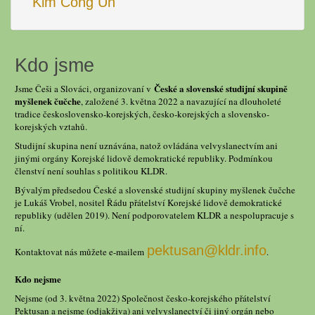
Kim Čong Un
Kdo jsme
České a slovenské studijní skupině
Jsme Češi a Slováci, organizovaní v
myšlenek čučche
, založené 3. května 2022 a navazující na dlouholeté
tradice československo-korejských, česko-korejských a slovensko-
korejských vztahů.
Studijní skupina není uznávána, natož ovládána velvyslanectvím ani
jinými orgány Korejské lidově demokratické republiky. Podmínkou
členství není souhlas s politikou KLDR.
Bývalým předsedou České a slovenské studijní skupiny myšlenek čučche
je Lukáš Vrobel, nositel Řádu přátelství Korejské lidově demokratické
republiky (udělen 2019). Není podporovatelem KLDR a nespolupracuje s
ní.
pektusan@kldr.info
Kontaktovat nás můžete e-mailem
.
Kdo nejsme
Nejsme (od 3. května 2022) Společnost česko-korejského přátelství
Pektusan a nejsme (odjakživa) ani velvyslanectví či jiný orgán nebo