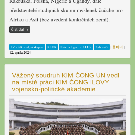
Rakouska, Polska, Nigérie a Ugandy, dále
představitelé studijních skupin myšlenek čučche pro
Afriku a Asii (bez uvedení konkrétních zemí).
Číst dál
→
|
올빼미
|
CZ a SK studijní skupina
KĽDR
Naše delegace v KLDR
Zahraničí
12. apríla 2024
Vážený soudruh KIM ČONG UN vedl
na místě práci KIM ČONG ILOVY
vojensko-politické akademie