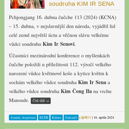
soudruha KIM IR SENA
Pchjongjang 16. dubna čučche 113 (2024) (KCNA)
– 15. dubna, v nejslavnější den národa, vyjádřil lid
celé země největší úctu a věčnou slávu velkému
Kim Ir Senovi
vůdci soudruhu
.
Účastníci mezinárodní konference o myšlenkách
čučche položili u příležitosti 112. výročí velkého
narození vůdce květinové koše a kytice květin k
Kim Ir Sena
sochám velkého vůdce soudruha
a
Kim Čong Ila
velkého vůdce soudruha
na vrchu
Mansude.
Číst dál
→
|
올빼미
|
16. apríla 2024
Armáda, bezpečnost
KĽDR
Kultura
Zahraničí