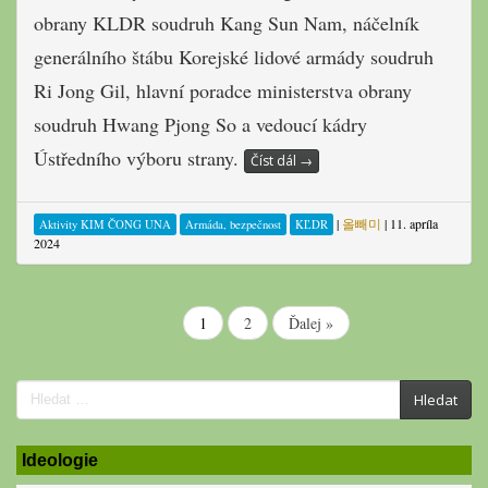
obrany KLDR soudruh Kang Sun Nam, náčelník
generálního štábu Korejské lidové armády soudruh
Ri Jong Gil, hlavní poradce ministerstva obrany
soudruh Hwang Pjong So a vedoucí kádry
Ústředního výboru strany.
Číst dál
→
|
올빼미
|
11. apríla
Aktivity KIM ČONG UNA
Armáda, bezpečnost
KĽDR
2024
1
2
Ďalej »
Search
Hledat
for:
Ideologie