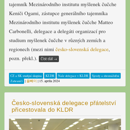
tajemník Mezinárodního institutu myšlenek čučche
Keniči Ogami, zástupce generálního tajemníka
Mezinárodního institutu myšlenek čučche Matteo
Carbonelli, delegace a delegáti organizací pro
studium myšlenek čučche v různých zemích a
regionech (mezi nimi
česko-slovenská delegace
,
pozn. překl.).
Číst dál
→
CZ a SK studijní skupina
KĽDR
Naše delegace v KLDR
Sjezdy a shromáždění
|
올빼미
|
15. apríla 2024
Zahraničí
Česko-slovenská delegace přátelství
přicestovala do KLDR