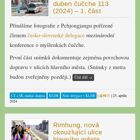
duben čučche 113
(2024) – 1. část
Přinášíme fotografie z Pchjongjangu pořízené
členem
česko-slovenské delegace
mezinárodní
konference o myšlenkách čučche.
První část snímků dokumentuje zejména povrchovou
dopravu v ulicích hlavního města. (Snímky z metra
budou zveřejněny později.)
Číst dál
→
|
올빼미
|
25. apríla
CZ a SK studijní skupina
KĽDR
Naše delegace v KLDR
2024
Rimhung, nová
okouzlující ulice
hlavního města