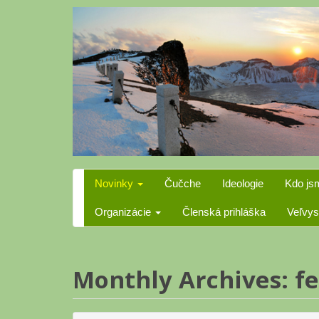
Skip
to
content
Novinky
Čučche
Ideologie
Kdo js
Organizácie
Členská prihláška
Veľvys
Monthly Archives: f