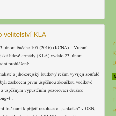
 velitelství KLA
Z
23. února čučche 105 (2016) (KCNA) – Vrchní
K
rejské lidové armády (KLA) vydalo 23. února
D
adní prohlášení:
alisté a jihokorejský loutkový režim vyvíjejí zoufalé
M
 byli zaskočeni první úspěšnou zkouškou vodíkové
P
 úspěšným vypuštěním pozorovací družice
ng-4 .
F
mi fraškami k přijetí rezoluce o „sankcích“ v OSN,
R