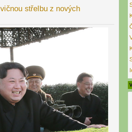
vičnou střelbu z nových
I
V