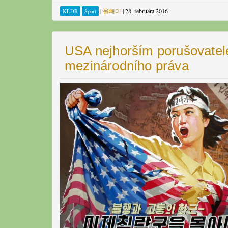
|
올빼미
|
28. februára 2016
KĽDR
Sport
USA nejhorším porušovatel
mezinárodního práva