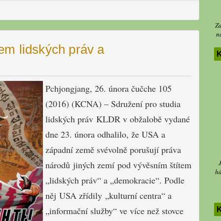
Za
n
em lidských práv a
K
Pchjongjang, 26. února čučche 105
(2016) (KCNA) – Sdružení pro studia
lidských práv KLDR v obžalobě vydané
dne 23. února odhalilo, že USA a
západní země svévolně porušují práva
národů
jiných zemí pod vývěsním štítem
há
„lidských práv“ a „demokracie“.
Podle
něj USA zřídily „kulturní centra“ a
„informační služby“ ve více než stovce