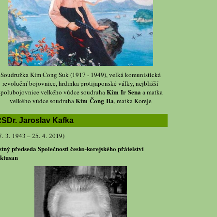
Soudružka Kim Čong Suk (1917 - 1949), velká komunistická
revoluční bojovnice, hrdinka protijaponské války, nejbližší
Kim Ir Sena
spolubojovnice velkého vůdce soudruha
a matka
Kim Čong Ila
velkého vůdce soudruha
, matka Koreje
SDr. Jaroslav Kafka
7. 3. 1943 – 25. 4. 2019)
stný předseda Společnosti česko-korejského přátelství
ktusan