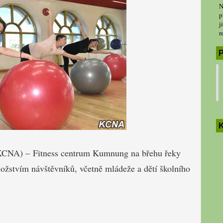
N
p
j
r
P
K
KCNA)
–
Fitness
centrum
Kumnung
na břehu
řeky
ožstvím návštěvníků
, včetně
mládeže a
dětí školního