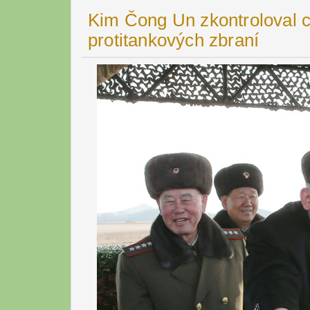
Kim Čong Un zkontroloval c
protitankových zbraní