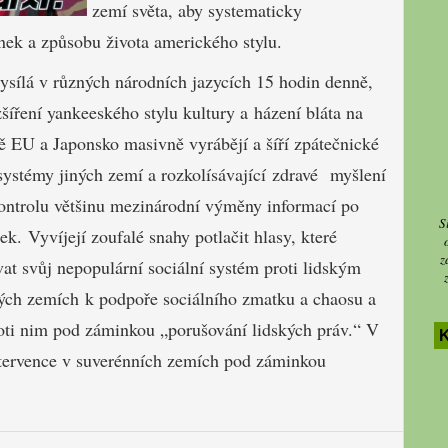
zemí světa, aby systematicky
nek a způsobu života amerického stylu.
sílá v různých národních jazycích 15 hodin denně,
íření yankeeského stylu kultury a házení bláta na
 EU a Japonsko masivně vyrábějí a šíří zpátečnické
 systémy jiných zemí a rozkolísávající zdravé myšlení
ntrolu většinu mezinárodní výměny informací po
S
ek. Vyvíjejí
zoufalé snahy potlačit hlasy, které
z
vat svůj nepopulární sociální systém proti lidským
šných zemích k podpoře sociálního zmatku a chaosu a
 proti nim pod záminkou „porušování lidských práv.“
V
tervence v suverénních zemích pod záminkou