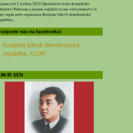
ejsme (od 3. května 2022) Společnost česko-korejského
řátelství Pektusan a nejsme (odjakživa) ani velvyslanectví či
iný orgán nebo organizace Korejské lidově demokratické
epubliky.
odporte nás na facebooku!
Korejská lidově demokratická
republika, KLDR
IM IR SEN