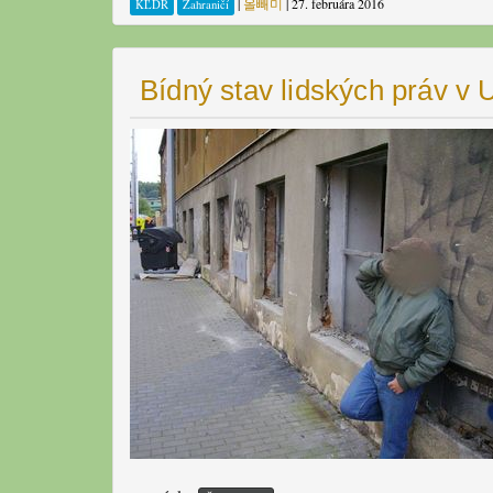
|
올빼미
|
27. februára 2016
KĽDR
Zahraničí
Bídný stav lidských práv v