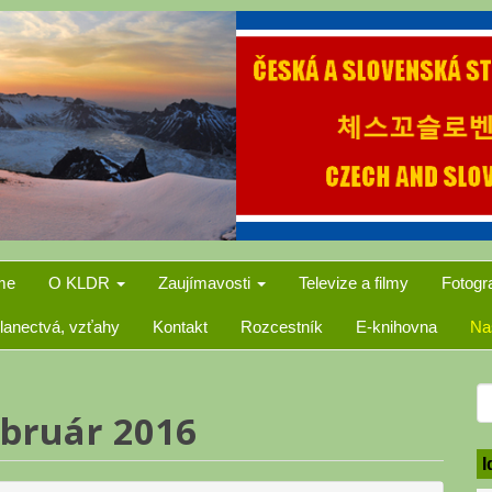
me
O KLDR
Zaujímavosti
Televize a filmy
Fotogr
lanectvá, vzťahy
Kontakt
Rozcestník
E-knihovna
Na
S
ebruár 2016
f
I