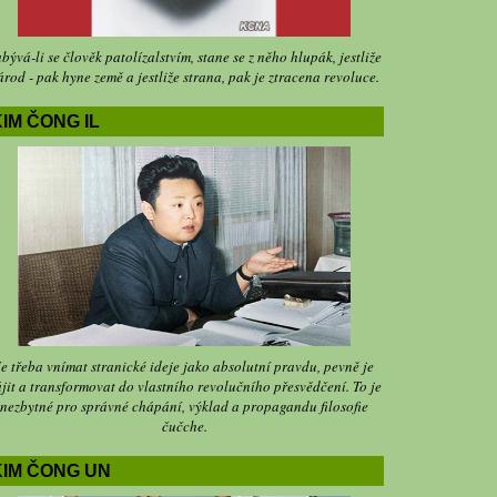
bývá-li se člověk patolízalstvím, stane se z něho hlupák, jestliže
árod - pak hyne země a jestliže strana, pak je ztracena revoluce.
IM ČONG IL
Je třeba vnímat stranické ideje jako absolutní pravdu, pevně je
jit a transformovat do vlastního revolučního přesvědčení. To je
nezbytné pro správné chápání, výklad a propagandu filosofie
čučche.
KIM ČONG UN