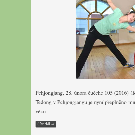
Pchjongjang
,
28. února čučche 105 (2016)
(
Tedong
v Pchjongjangu
je nyní
přeplněno
mn
věku
.
Číst dál
→