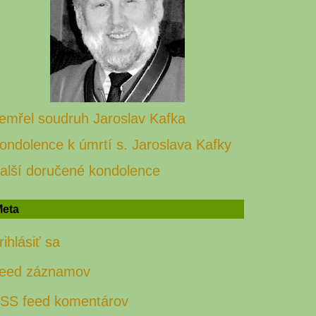
emřel soudruh Jaroslav Kafka
ondolence k úmrtí s. Jaroslava Kafky
alší doručené kondolence
eta
rihlásiť sa
eed záznamov
SS feed komentárov