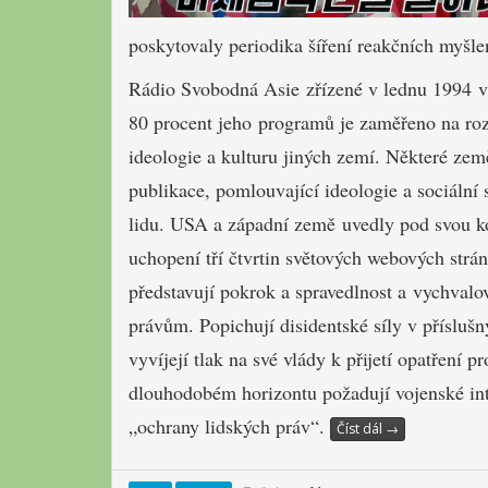
poskytovaly periodika šíření reakčních myšle
Rádio Svobodná Asie zřízené v lednu 1994 vy
80 procent jeho programů je zaměřeno na rozš
ideologie a kulturu jiných zemí.
Některé země
publikace, pomlouvající ideologie a sociální
lidu.
USA a západní země uvedly pod svou ko
uchopení tří čtvrtin světových webových strán
představují pokrok a spravedlnost a vychvalo
právům.
Popichují disidentské síly v příslu
vyvíjejí tlak na své vlády k přijetí opatření
dlouhodobém horizontu požadují vojenské in
„ochrany lidských práv“.
Číst dál
→