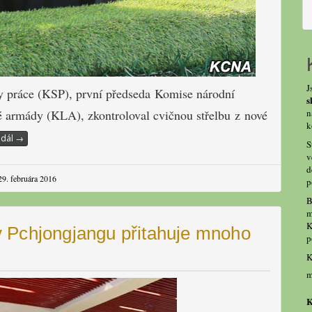
J
y práce (KSP), první předseda Komise národní
s
n
é armády (KLA), zkontroloval cvičnou střelbu z nové
k
 dál
→
S
v
d
29. februára 2016
p
B
m
K
 Pchjongjangu přitahuje mnoho
p
K
m
K