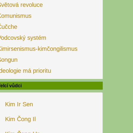
Světová revoluce
Komunismus
Čučche
Vodcovský systém
Kimirsenismus-kimčongilismus
Songun
deologie má prioritu
elcí vůdci
Kim Ir Sen
Kim Čong Il