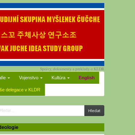
Správy, dokumenty a preklady o KĽDR
afie
Vojenstvo
Kultúra
English
še delegace v KLDR
earch
Hledat
or:
deologie