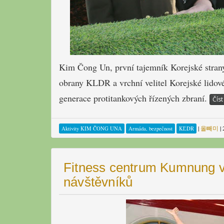
Kim Čong Un, první tajemník Korejské stran
obrany KLDR a vrchní velitel Korejské lidov
generace protitankových řízených zbraní.
Číst
|
올빼미
|
Aktivity KIM ČONG UNA
Armáda, bezpečnost
KĽDR
Fitness centrum Kumnung v
návštěvníků