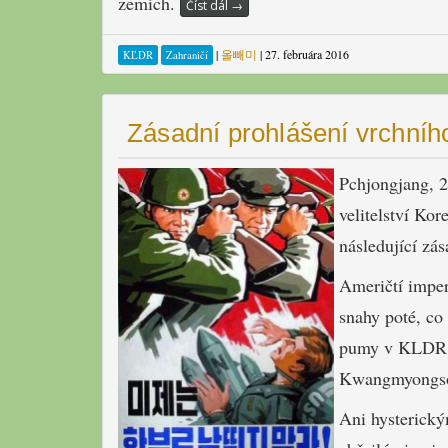
zemích.
Číst dál
→
|
올빼미
|
27. februára 2016
KĽDR
Zahraničí
Zásadní prohlášení vrchního
Pchjongjang, 
velitelství Ko
následující zás
Američtí imperi
snahy poté, co
pumy v KLDR a
Kwangmyongso
Ani hysterický