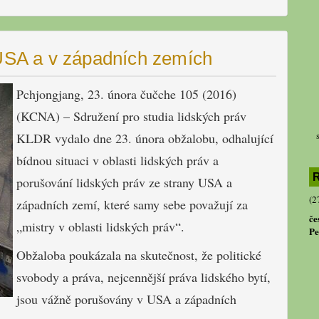
 USA a v západních zemích
Pchjongjang, 23. února čučche 105 (2016)
(KCNA) – Sdružení pro studia lidských práv
KLDR vydalo dne 23. února obžalobu, odhalující
bídnou situaci v oblasti lidských práv a
R
porušování lidských práv ze strany USA a
(2
západních zemí, které samy sebe považují za
če
„mistry v oblasti lidských práv“.
Pe
Obžaloba poukázala na skutečnost, že politické
svobody a práva, nejcennější práva lidského bytí,
jsou vážně porušovány v USA a západních