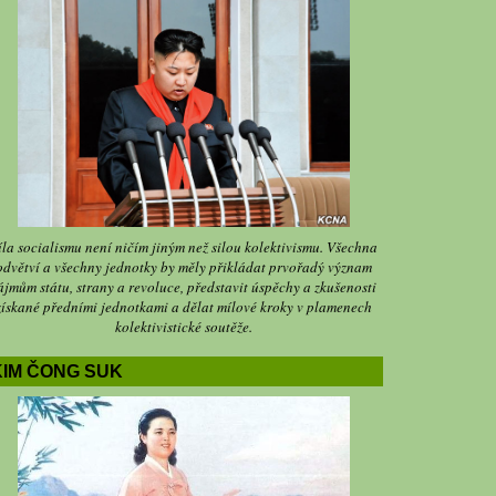
íla socialismu není ničím jiným než silou kolektivismu. Všechna
odvětví a všechny jednotky by měly přikládat prvořadý význam
ájmům státu, strany a revoluce, představit úspěchy a zkušenosti
získané předními jednotkami a dělat mílové kroky v plamenech
kolektivistické soutěže.
KIM ČONG SUK