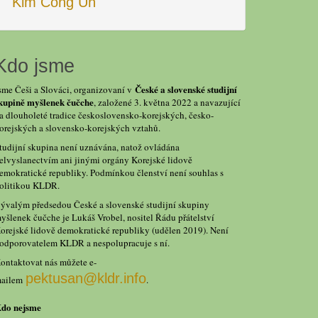
Kim Čong Un
Kdo jsme
České a slovenské studijní
sme Češi a Slováci, organizovaní v
kupině myšlenek čučche
, založené 3. května 2022 a navazující
a dlouholeté tradice československo-korejských, česko-
orejských a slovensko-korejských vztahů.
tudijní skupina není uznávána, natož ovládána
elvyslanectvím ani jinými orgány Korejské lidově
emokratické republiky. Podmínkou členství není souhlas s
olitikou KLDR.
ývalým předsedou České a slovenské studijní skupiny
yšlenek čučche je Lukáš Vrobel, nositel Řádu přátelství
orejské lidově demokratické republiky (udělen 2019). Není
odporovatelem KLDR a nespolupracuje s ní.
ontaktovat nás můžete e-
pektusan@kldr.info
ailem
.
do nejsme