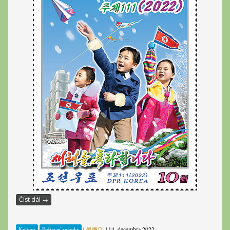
Číst dál
→
|
올빼미
|
14. decembra 2022
Kultura
Poštovní známky