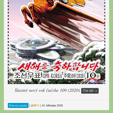
Šťastný nový rok čučche 109 (2020)
Číst dál
→
|
올빼미
|
10. februára 2020
Poštovní známky