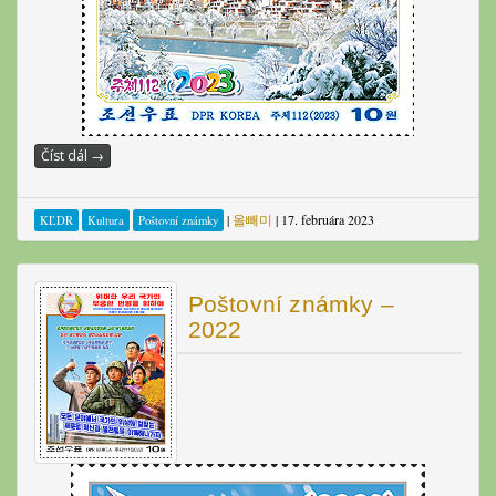
Číst dál
→
|
올빼미
|
17. februára 2023
KĽDR
Kultura
Poštovní známky
Poštovní známky –
2022