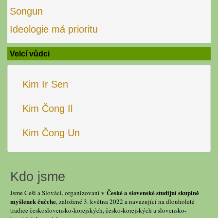
Songun
Ideologie má prioritu
Velcí vůdci
Kim Ir Sen
Kim Čong Il
Kim Čong Un
Kdo jsme
České a slovenské studijní skupině
Jsme Češi a Slováci, organizovaní v
myšlenek čučche
, založené 3. května 2022 a navazující na dlouholeté
tradice československo-korejských, česko-korejských a slovensko-