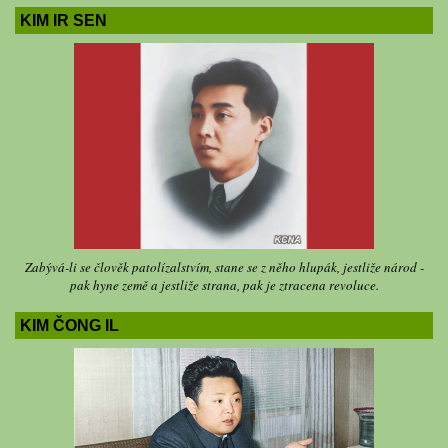
KIM IR SEN
Zabývá-li se člověk patolízalstvím, stane se z něho hlupák, jestliže národ -
pak hyne země a jestliže strana, pak je ztracena revoluce.
KIM ČONG IL