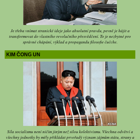
Je třeba vnímat stranické ideje jako absolutní pravdu, pevně je hájit a
transformovat do vlastního revolučního přesvědčení. To je nezbytné pro
správné chápání, výklad a propagandu filosofie čučche.
KIM ČONG UN
Síla socialismu není ničím jiným než silou kolektivismu. Všechna odvětví a
všechny jednotky by měly přikládat prvořadý význam zájmům státu, strany a