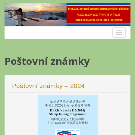
Skip
to
content
Toggle
navigatio
Poštovní známky
Poštovní známky – 2024