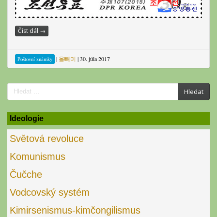
Číst dál
→
|
올빼미
|
30. júla 2017
Poštovní známky
Search
Hledat
for:
Ideologie
Světová revoluce
Komunismus
Čučche
Vodcovský systém
Kimirsenismus-kimčongilismus