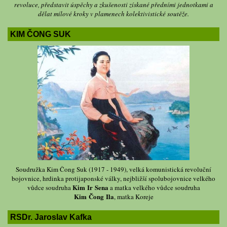
revoluce, představit úspěchy a zkušenosti získané předními jednotkami a
dělat mílové kroky v plamenech kolektivistické soutěže.
KIM ČONG SUK
Soudružka Kim Čong Suk (1917 - 1949), velká komunistická revoluční
bojovnice, hrdinka protijaponské války, nejbližší spolubojovnice velkého
Kim Ir Sena
vůdce soudruha
a matka velkého vůdce soudruha
Kim Čong Ila
, matka Koreje
RSDr. Jaroslav Kafka