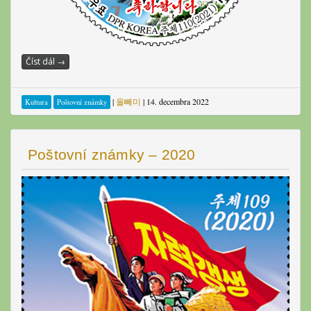
Číst dál
→
|
올빼미
|
14. decembra 2022
Kultura
Poštovní známky
Poštovní známky – 2020