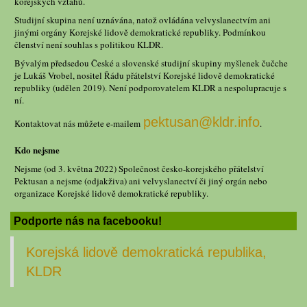
korejských vztahů.
Studijní skupina není uznávána, natož ovládána velvyslanectvím ani
jinými orgány Korejské lidově demokratické republiky. Podmínkou
členství není souhlas s politikou KLDR.
Bývalým předsedou České a slovenské studijní skupiny myšlenek čučche
je Lukáš Vrobel, nositel Řádu přátelství Korejské lidově demokratické
republiky (udělen 2019). Není podporovatelem KLDR a nespolupracuje s
ní.
pektusan@kldr.info
Kontaktovat nás můžete e-mailem
.
Kdo nejsme
Nejsme (od 3. května 2022) Společnost česko-korejského přátelství
Pektusan a nejsme (odjakživa) ani velvyslanectví či jiný orgán nebo
organizace Korejské lidově demokratické republiky.
Podporte nás na facebooku!
Korejská lidově demokratická republika,
KLDR