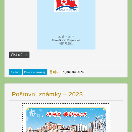
Číst dál
→
|
올빼미
|
7. januára 2024
Kultura
Poštovní známky
Poštovní známky – 2023