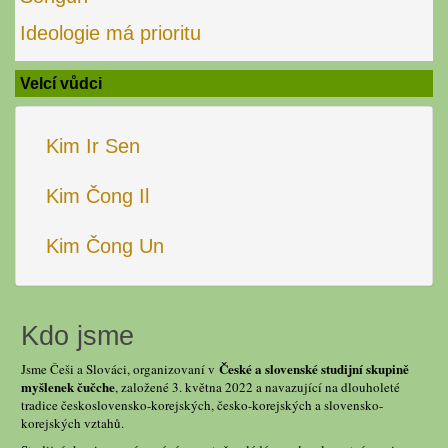
Ideologie má prioritu
Velcí vůdci
Kim Ir Sen
Kim Čong Il
Kim Čong Un
Kdo jsme
České a slovenské studijní skupině
Jsme Češi a Slováci, organizovaní v
myšlenek čučche
, založené 3. května 2022 a navazující na dlouholeté
tradice československo-korejských, česko-korejských a slovensko-
korejských vztahů.