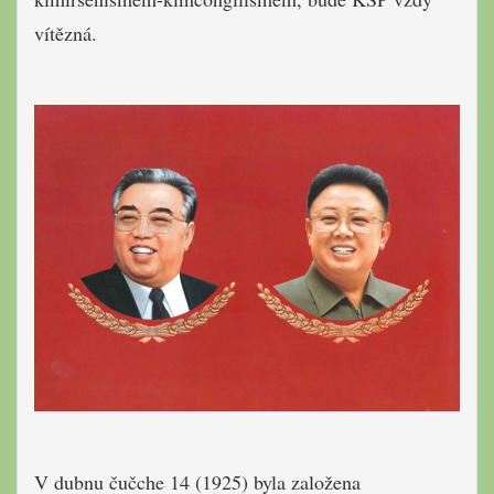
vítězná.
V dubnu čučche 14 (1925) byla založena