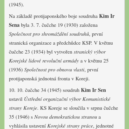
(1945).
Kim Ir
Na základě protijaponského boje soudruha
Sena
byla 3. 7. čučche 19 (1930) založena
Společnost pro shromáždění soudruhů
, první
stranická organizace a předchůdce KSP. V květnu
čučche 23 (1934) byl vytvořen
stranický výbor
Korejské lidové revoluční armády
a v květnu 25
(1936)
Společnost pro obnovu vlasti
, první
protijaponská jednotná fronta v Koreji.
Kim Ir Sen
10. 10. čučche 34 (1945) soudruh
ustavil
Ústřední organizační výbor Komunistické
strany Koreje
. KS Koreje se sloučila v srpnu čučche
35 (1946) s
Novou demokratickou stranou
a
vyhlásila ustavení
Korejské strany práce
, jednotné