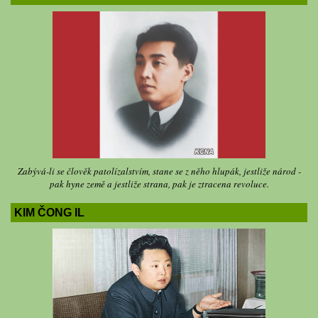
Zabývá-li se člověk patolízalstvím, stane se z něho hlupák, jestliže národ -
pak hyne země a jestliže strana, pak je ztracena revoluce.
KIM ČONG IL