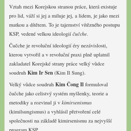
Vztah mezi Korejskou stranou práce, která existuje
pro lid, váží si jej a miluje jej, a lidem, je jako mezi
matkou a dítětem. To je tajemství vítězného postupu
KSP, vedené velkou ideologií
čučche
.
Čučche je revoluční ideologií éry nezávislosti,
kterou vytvořil a v revoluční praxi plně uplatnil
zakladatel Korejské strany práce velký vůdce
Kim Ir Sen
soudruh
(Kim Il Sung).
Kim Čong Il
Velký vůdce soudruh
formuloval
čučche jako celistvý systém myšlenky, teorie a
metodiky a rozvinul ji v
kimirsenismus
(kimilsungismus) a vyhlásil přetvoření celé
společnosti na základě kimirsenismu za nejvyšší
program KSP.