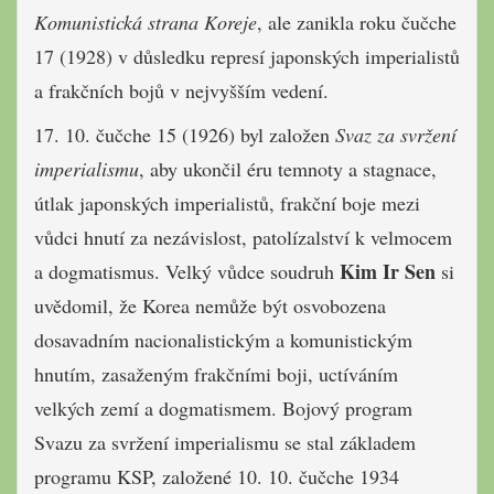
Komunistická strana Koreje
, ale zanikla roku čučche
17 (1928) v důsledku represí japonských imperialistů
a frakčních bojů v nejvyšším vedení.
17. 10. čučche 15 (1926) byl založen
Svaz za svržení
imperialismu
, aby ukončil éru temnoty a stagnace,
útlak japonských imperialistů, frakční boje mezi
vůdci hnutí za nezávislost, patolízalství k velmocem
Kim Ir Sen
a dogmatismus. Velký vůdce soudruh
si
uvědomil, že Korea nemůže být osvobozena
dosavadním nacionalistickým a komunistickým
hnutím, zasaženým frakčními boji, uctíváním
velkých zemí a dogmatismem. Bojový program
Svazu za svržení imperialismu se stal základem
programu KSP, založené 10. 10. čučche 1934