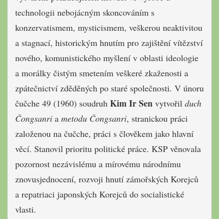
technologii nebojácným skoncováním s
konzervatismem, mysticismem, veškerou neaktivitou
a stagnací, historickým hnutím pro zajištění vítězství
nového, komunistického myšlení v oblasti ideologie
a morálky čistým smetením veškeré zkaženosti a
zpátečnictví zděděných po staré společnosti. V únoru
Kim Ir Sen
čučche 49 (1960) soudruh
vytvořil
duch
Čongsanri
a
metodu Čongsanri
, stranickou práci
založenou na čučche, práci s člověkem jako hlavní
věcí. Stanovil prioritu politické práce. KSP věnovala
pozornost nezávislému a mírovému národnímu
znovusjednocení, rozvoji hnutí zámořských Korejců
a repatriaci japonských Korejců do socialistické
vlasti.