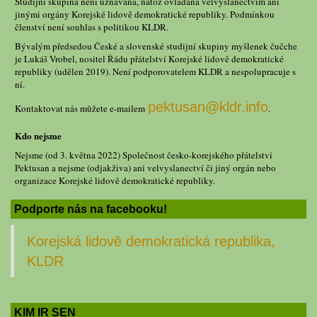
Studijní skupina není uznávána, natož ovládána velvyslanectvím ani
jinými orgány Korejské lidově demokratické republiky. Podmínkou
členství není souhlas s politikou KLDR.
Bývalým předsedou České a slovenské studijní skupiny myšlenek čučche
je Lukáš Vrobel, nositel Řádu přátelství Korejské lidově demokratické
republiky (udělen 2019). Není podporovatelem KLDR a nespolupracuje s
ní.
pektusan@kldr.info
Kontaktovat nás můžete e-mailem
.
Kdo nejsme
Nejsme (od 3. května 2022) Společnost česko-korejského přátelství
Pektusan a nejsme (odjakživa) ani velvyslanectví či jiný orgán nebo
organizace Korejské lidově demokratické republiky.
Podporte nás na facebooku!
Korejská lidově demokratická republika,
KLDR
KIM IR SEN