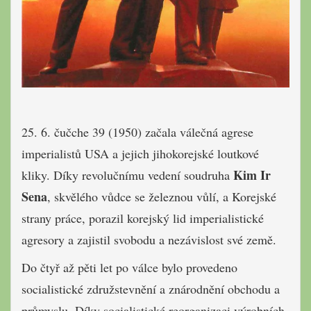
25. 6. čučche 39 (1950) začala válečná agrese
imperialistů USA a jejich jihokorejské loutkové
Kim Ir
kliky. Díky revolučnímu vedení soudruha
Sena
, skvělého vůdce se železnou vůlí, a Korejské
strany práce, porazil korejský lid imperialistické
agresory a zajistil svobodu a nezávislost své země.
Do čtyř až pěti let po válce bylo provedeno
socialistické združstevnění a znárodnění obchodu a
průmyslu. Díky socialistické reorganizaci výrobních