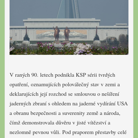
V raných 90. letech podnikla KSP sérii tvrdých
opatření, oznamujících poloválečný stav v zemi a
deklarujících její rozchod se smlouvou o nešíření
jaderných zbraní s ohledem na jaderné vydírání USA
a obranu bezpečnosti a suverenity země a národa,
čímž demonstrovala důvěru v jisté vítězství a
nezlomně pevnou vůli. Pod praporem přestavby celé