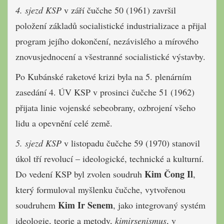
4. sjezd KSP
v září čučche 50 (1961) završil
položení základů socialistické industrializace a přijal
program jejího dokončení, nezávislého a mírového
znovusjednocení a všestranné socialistické výstavby.
Po Kubánské raketové krizi byla na 5. plenárním
zasedání 4. ÚV KSP v prosinci čučche 51 (1962)
přijata linie vojenské sebeobrany, ozbrojení všeho
lidu a opevnění celé země.
5. sjezd KSP
v listopadu čučche 59 (1970) stanovil
úkol tří revolucí – ideologické, technické a kulturní.
Kim Čong Il
Do vedení KSP byl zvolen soudruh
,
který formuloval myšlenku čučche, vytvořenou
Kim Ir Senem
soudruhem
, jako integrovaný systém
ideologie, teorie a metody,
kimirsenismus
, v