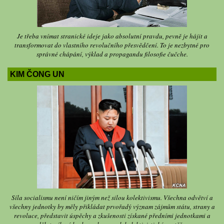
Je třeba vnímat stranické ideje jako absolutní pravdu, pevně je hájit a
transformovat do vlastního revolučního přesvědčení. To je nezbytné pro
správné chápání, výklad a propagandu filosofie čučche.
KIM ČONG UN
Síla socialismu není ničím jiným než silou kolektivismu. Všechna odvětví a
všechny jednotky by měly přikládat prvořadý význam zájmům státu, strany a
revoluce, představit úspěchy a zkušenosti získané předními jednotkami a