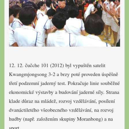
12. 12. čučche 101 (2012) byl vypuštěn satelit
Kwangmjongsong 3-2 a brzy poté proveden úspěšně
třetí podzemní jaderný test. Pokračuje linie souběžné
ekonomické výstavby a budování jaderné síly. Strana
klade důraz na mládež, rozvoj vzdělávání, posílení
dvanáctiletého všeobecného vzdělávání, na rozvoj
hudby (např. založením skupiny Moranbong) a na
sport.