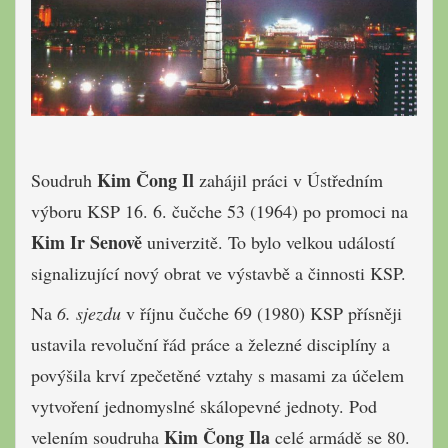
Kim Čong Il
Soudruh
zahájil práci v Ústředním
výboru KSP 16. 6. čučche 53 (1964) po promoci na
Kim Ir Senově
univerzitě. To bylo velkou událostí
signalizující nový obrat ve výstavbě a činnosti KSP.
Na
6. sjezdu
v říjnu čučche 69 (1980) KSP přísněji
ustavila revoluční řád práce a železné disciplíny a
povýšila krví zpečetěné vztahy s masami za účelem
vytvoření jednomyslné skálopevné jednoty. Pod
Kim Čong Ila
velením soudruha
celé armádě se 80.