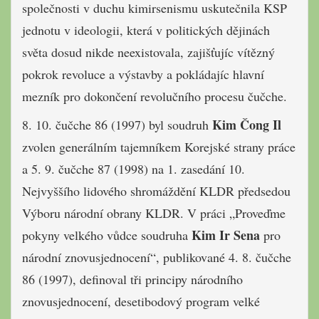
společnosti v duchu kimirsenismu uskutečnila KSP
jednotu v ideologii, která v politických dějinách
světa dosud nikde neexistovala, zajišťujíc vítězný
pokrok revoluce a výstavby a pokládajíc hlavní
mezník pro dokončení revolučního procesu čučche.
Kim Čong Il
8. 10. čučche 86 (1997) byl soudruh
zvolen generálním tajemníkem Korejské strany práce
a 5. 9. čučche 87 (1998) na 1. zasedání 10.
Nejvyššího lidového shromáždění KLDR předsedou
Výboru národní obrany KLDR. V práci „Proveďme
Kim Ir Sena
pokyny velkého vůdce soudruha
pro
národní znovusjednocení“, publikované 4. 8. čučche
86 (1997), definoval tři principy národního
znovusjednocení, desetibodový program velké