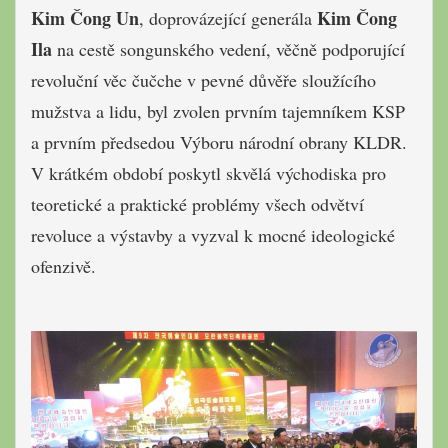
Kim Čong Un
Kim Čong
, doprovázející generála
Ila
na cestě songunského vedení, věčně podporující
revoluční věc čučche v pevné důvěře sloužícího
mužstva a lidu, byl zvolen prvním tajemníkem KSP
a prvním předsedou Výboru národní obrany KLDR.
V krátkém období poskytl skvělá východiska pro
teoretické a praktické problémy všech odvětví
revoluce a výstavby a vyzval k mocné ideologické
ofenzivě.