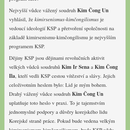
Kim Čong Un
Nejvyšší vůdce vážený soudruh
vyhlásil, že
kimirsenismus-kimčongilismus
je
vedoucí ideologií KSP a přetvoření společnosti na
základě kimirsenismu-kimčongilismu je nejvyšším
programem KSP.
Dějiny KSP jsou dějinami revolučních aktivit
Kim Ir Sena
Kim Čong
velkých vůdců soudruhů
a
Ila
, kteří vedli KSP cestou vítězství a slávy. Jejich
celoživotním heslem bylo: Lid je mým bohem.
Kim Čong Un
Drahý vážený vůdce soudruh
uplatňuje toto heslo v praxi. To je tajemstvím
jednomyslné podpory a důvěry korejského lidu
Korejské straně práce. Pokud bude vedena velkým
kimirsenismem-kimčongilismem, bude KSP vždy