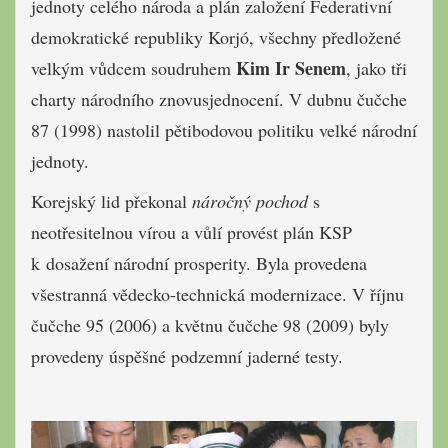
jednoty celého národa a plán založení Federativní
demokratické republiky Korjó, všechny předložené
Kim Ir Senem
velkým vůdcem soudruhem
, jako tři
charty národního znovusjednocení. V dubnu čučche
87 (1998) nastolil pětibodovou politiku velké národní
jednoty.
Korejský lid překonal
náročný pochod
s
neotřesitelnou vírou a vůlí provést plán KSP
k dosažení národní prosperity. Byla provedena
všestranná vědecko-technická modernizace. V říjnu
čučche 95 (2006) a květnu čučche 98 (2009) byly
provedeny úspěšné podzemní jaderné testy.