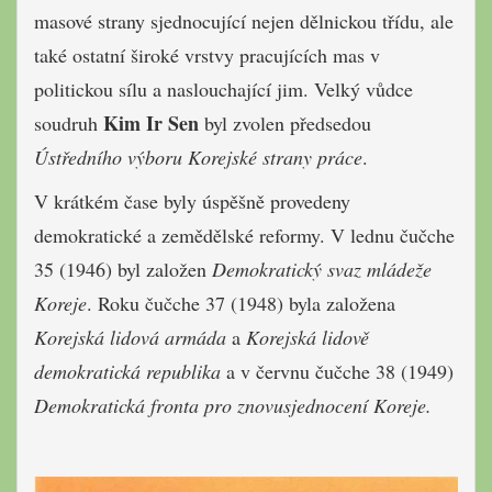
masové strany sjednocující nejen dělnickou třídu, ale
také ostatní široké vrstvy pracujících mas v
politickou sílu a naslouchající jim. Velký vůdce
Kim Ir Sen
soudruh
byl zvolen předsedou
Ústředního výboru Korejské strany práce
.
V krátkém čase byly úspěšně provedeny
demokratické a zemědělské reformy. V lednu čučche
35 (1946) byl založen
Demokratický svaz mládeže
Koreje
. Roku čučche 37 (1948) byla založena
Korejská lidová armáda
a
Korejská lidově
demokratická republika
a v červnu čučche 38 (1949)
Demokratická fronta pro znovusjednocení Koreje.