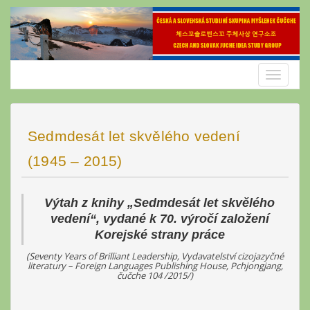
Skip
to
content
Toggle
navigatio
Sedmdesát let skvělého vedení
(1945 – 2015)
Výtah z knihy „Sedmdesát let skvělého
vedení“, vydané k 70. výročí založení
Korejské strany práce
(Seventy Years of Brilliant Leadership, Vydavatelství cizojazyčné
literatury – Foreign Languages Publishing House, Pchjongjang,
čučche 104 /2015/)