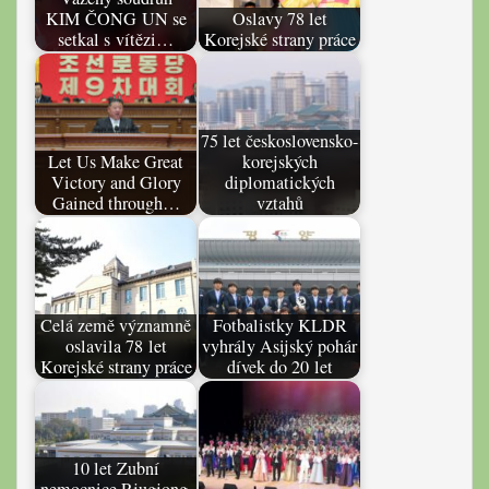
KIM ČONG UN se
Oslavy 78 let
setkal s vítězi…
Korejské strany práce
75 let československo-
Let Us Make Great
korejských
Victory and Glory
diplomatických
Gained through…
vztahů
Celá země významně
Fotbalistky KLDR
oslavila 78 let
vyhrály Asijský pohár
Korejské strany práce
dívek do 20 let
10 let Zubní
nemocnice Rjugjong,