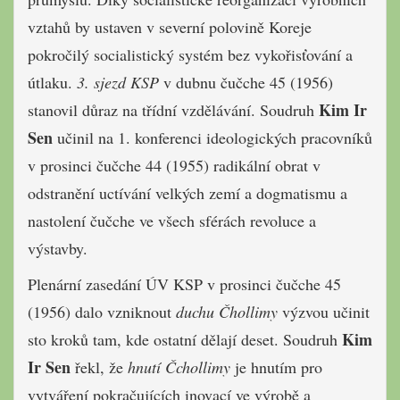
vztahů by ustaven v severní polovině Koreje
pokročilý socialistický systém bez vykořisťování a
útlaku.
3. sjezd KSP
v dubnu čučche 45 (1956)
Kim Ir
stanovil důraz na třídní vzdělávání. Soudruh
Sen
učinil na 1. konferenci ideologických pracovníků
v prosinci čučche 44 (1955) radikální obrat v
odstranění uctívání velkých zemí a dogmatismu a
nastolení čučche ve všech sférách revoluce a
výstavby.
Plenární zasedání ÚV KSP v prosinci čučche 45
(1956) dalo vzniknout
duchu Čhollimy
výzvou učinit
Kim
sto kroků tam, kde ostatní dělají deset. Soudruh
Ir Sen
řekl, že
hnutí Čchollimy
je hnutím pro
vytváření pokračujících inovací ve výrobě a