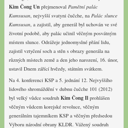
Kim Čong Un
přejmenoval
Pamětní palác
Kumsusan
, nejvyšší svatyni čučche, na
Palác slunce
Kumsusan
, a zajistil, aby generál byl uchován ve své
životní podobě, aby palác učinil věčným posvátným
místem slunce. Odrážeje jednomyslné přání lidu,
zajistil vztyčení soch a stěn s obrazy generála na
různých místech země a den jeho narození, 16. únor,
ustavil Dnem zářící hvězdy, státním svátkem.
Na 4. konferenci KSP a 5. jednání 12. Nejvyššího
lidového shromáždění v dubnu čučche 101 (2012)
Kim Čong Il
byl velký vůdce soudruh
prohlášen
věčným vůdcem korejské revoluce, věčným
generálním tajemníkem KSP a věčným předsedou
Výboru národní obrany KLDR. Vážený soudruh