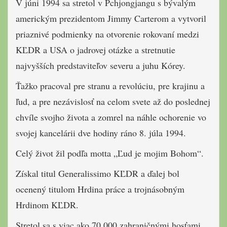
V júni 1994 sa stretol v Pchjongjangu s bývalým
americkým prezidentom Jimmy Carterom a vytvoril
priaznivé podmienky na otvorenie rokovaní medzi
KĽDR a USA o jadrovej otázke a stretnutie
najvyšších predstaviteľov severu a juhu Kórey.
Ťažko pracoval pre stranu a revolúciu, pre krajinu a
ľud, a pre nezávislosť na celom svete až do poslednej
chvíle svojho života a zomrel na náhle ochorenie vo
svojej kancelárii dve hodiny ráno 8. júla 1994.
Celý život žil podľa motta „Ľud je mojim Bohom“.
Získal titul Generalissimo KĽDR a ďalej bol
ocenený titulom Hrdina práce a trojnásobným
Hrdinom KĽDR.
Stretol sa s viac ako 70 000 zahraničnými hosťami,