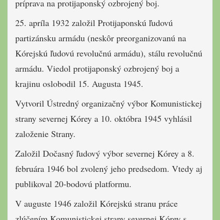
príprava na protijaponský ozbrojený boj.
25. apríla 1932 založil Protijaponskú ľudovú
partizánsku armádu (neskôr preorganizovanú na
Kórejskú ľudovú revolučnú armádu), stálu revolučnú
armádu. Viedol protijaponský ozbrojený boj a
krajinu oslobodil 15. Augusta 1945.
Vytvoril Ústredný organizačný výbor Komunistickej
strany severnej Kórey a 10. októbra 1945 vyhlásil
založenie Strany.
Založil Dočasný ľudový výbor severnej Kórey a 8.
februára 1946 bol zvolený jeho predsedom. Vtedy aj
publikoval 20-bodovú platformu.
V auguste 1946 založil Kórejskú stranu práce
zlúčením Komunistickej strany severnej Kórey s