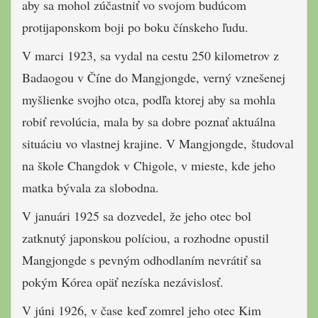
aby sa mohol zúčastniť vo svojom budúcom
protijaponskom boji po boku čínskeho ľudu.
V marci 1923, sa vydal na cestu 250 kilometrov z
Badaogou v Číne do Mangjongde, verný vznešenej
myšlienke svojho otca, podľa ktorej aby sa mohla
robiť revolúcia, mala by sa dobre poznať aktuálna
situáciu vo vlastnej krajine. V Mangjongde, študoval
na škole Changdok v Chigole, v mieste, kde jeho
matka bývala za slobodna.
V januári 1925 sa dozvedel, že jeho otec bol
zatknutý japonskou políciou, a rozhodne opustil
Mangjongde s pevným odhodlaním nevrátiť sa
pokým Kórea opäť nezíska nezávislosť.
V júni 1926, v čase keď zomrel jeho otec Kim