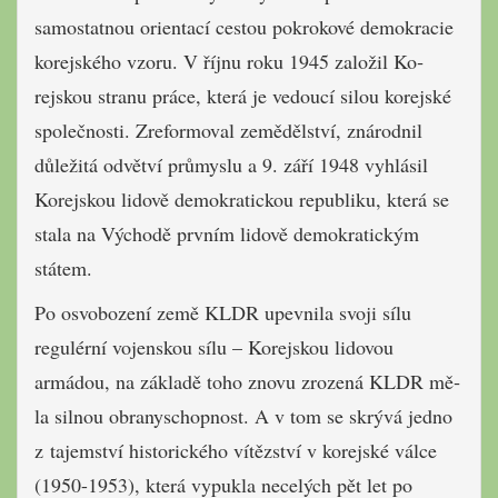
samostatnou orientací cestou pokrokové demokracie
korejské­ho vzoru. V říjnu roku 1945 založil Ko­
rejskou stranu práce, která je vedoucí si­lou korejské
společnosti. Zreformoval zemědělství, znárodnil
důležitá odvětví průmyslu a 9. září 1948 vyhlásil
Korejskou lidově demokratickou republiku, která se
stala na Východě prvním lidově demokratickým
státem.
Po osvobození země KLDR upevnila svoji sílu
regulérní vojenskou sílu – Korejskou lidovou
armádou, na základě toho znovu zrozená KLDR mě­
la silnou obranyschopnost. A v tom se skrývá jedno
z tajemství historického vítězství v korejské válce
(1950-1953), která vypukla necelých pět let po