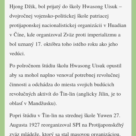
Hjong Džik, bol prijatý do školy Hwasong Uisuk –
dvojročnej vojensko-politickej škole patriacej
protijaponskej nacionalistickej organizácii v Huadian
v Číne, kde organizoval Zväz proti imperializmu a
bol uznaný 17. októbra toho istého roku ako jeho
vedúci.
Po polročnom štúdiu školu Hwasong Uisuk opustil
aby sa mohol naplno venovať potrebnej revolučnej
činnosti a odchádza do miesta svojich budúcich
revolučných aktivít do Ťin-lin (anglicky Jilin, je to
oblasť v Mandžusku).
Popri štúdiu v Ťin-lin na strednej škole Yuwen 27.
Augusta 1927 reorganizoval SPI na Protijaponskéhý
zväz mládeže, ktorý sa stal masovou organizáciou.