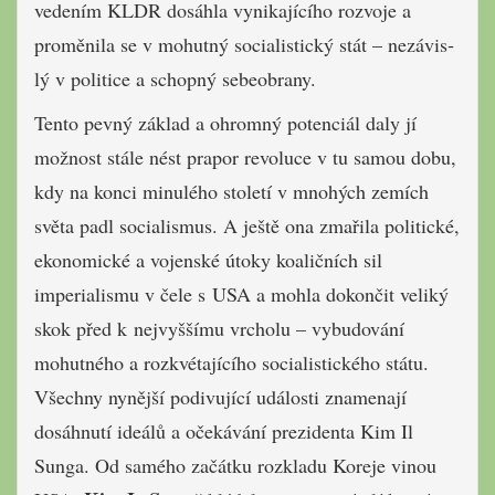
vedením KLDR dosáhla vy­nikajícího rozvoje a
proměnila se v mohutný socialis­tický stát – nezávis­
lý v politice a schop­ný sebeobrany.
Tento pevný zá­klad a ohromný po­tenciál daly jí
možnost stále nést prapor revoluce v tu samou dobu,
kdy na konci minulého století v mnohých zemích
svě­ta padl socialismus. A ještě ona zmařila politické,
ekonomické a vojenské útoky koaličních sil
imperialismu v čele s USA a mohla dokončit veliký
skok před k nejvyššímu vrcholu – vybudování
mohutného a rozkvétajícího socialistického státu.
Všechny nynější podivující události znamenají
dosáhnutí ideálů a očekávání prezidenta Kim Il
Sunga. Od samého začátku rozkladu Koreje vinou