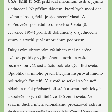
Kim Ir Sen
USA,
přikládal maximum úsilí k jejímu
sjednocení. Největším dárkem, který bych mohl dát
svému národu, řekl, je sjednocení vlasti. A
v předvečer posledního dne svého života (8.
července 1994) prohlédl dokumenty o sjednocení
strany a stvrdil je vlastnoručním podpisem.
Díky svým ohromným zásluhám měl na aréně
světové politiky výjimečnou autoritu a získal
bezmeznou vážnost a úctu pokrokových lidí světa.
Opubli­koval mnoho prací, kterými inspiroval mnoho
politických činitelů. V životě se setkal s více než
několika tisíci před­staviteli států a stran, politických
a spo­lečenských činitelů ze 136 zemí světa. Ve
svatém duchu internacionalizmu prokazoval aktivní
duchovní a ma­teriální pomoc lidu Číny, Vietnamu,