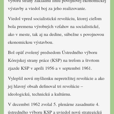
výboru strany základnú líniu povojnovej ekonomickej
výstavby a viedol boj za jeho realizovanie.
Viedol vpred socialistickú revolúciu, ktorej cieľom
bola premena výrobných vzťahov na socialistické,
ako v meste, tak aj na dedine, súbežne s povojnovou
ekonomickou výstavbou.
Bol opäť zvolený predsedom Ústredného výboru
Kórejskej strany práce (KSP) na treťom a štvrtom
zjazde KSP v apríli 1956 a v septembri 1961.
Vylepšil novú myšlienku nepretržitej revolúcie a ako
jej hlavný obsah definoval tri revolúcie –
ideologickú, technickú a kultúrnu.
V decembri 1962 zvolal 5. plenárne zasadnutie 4.
ústredného výboru KSP a uviedol novú strategickú