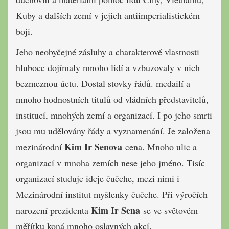
Ku­by a dalších zemí v jejich antiimperialistickém
boji.
Jeho neobyčejné zásluhy a cha­rakterové vlastnosti
hluboce dojímaly mnoho lidí a vzbuzovaly v nich
bezmez­nou úctu. Dostal stovky řádů. medailí a
mnoho hodnostních titulů od vládních představitelů,
institucí, mnohých zemí a organizací. I po jeho smrti
jsou mu udělovány řády a vyznamenání. Je založena
Kim Ir Senova
mezinárodní
cena. Mnoho ulic a
organizací v mnoha zemích nese jeho jméno. Tisíc
organizací studuje ideje čučche, mezi nimi i
Mezinárodní institut myšlenky čučche. Při výročích
Kim Ir Sena
narození prezidenta
se ve světovém
měřítku koná mnoho oslavných akcí.