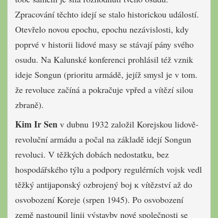
Zpracování těchto idejí se stalo his­torickou událostí.
Otevřelo novou epo­chu, epochu nezávislosti, kdy
poprvé v historii lidové masy se stávají pány své­ho
osudu. Na Kalunské konferenci prohlásil též vznik
ideje Songun (prioritu armádě, je­jíž smysl je v tom.
že revoluce začíná a pokračuje vpřed a vítězí silou
zbraně).
Kim Ir Sen
v dubnu 1932 založil Ko­rejskou lidově-
revoluční armádu a počal na základě idejí Songun
revoluci. V těžkých dobách nedostatku, bez
hospodářského týlu a podpory regulér­ních vojsk vedl
těžký antijaponský ozbrojený boj к vítězství až do
osvobo­zení Koreje (srpen 1945). Po osvoboze­ní
země nastoupil linii výstavby nové společnosti se