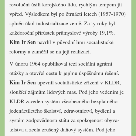
revoluční úsilí korejského lidu, rychlým tempem jít
vpřed. Výsledkem byl po čtrnácti letech (1957-1970)
splněn úkol industrializace země. Za ty roky byl
každoroční přírůstek průmyslové výroby 19,1%.
Kim Ir Sen
navrhl v původní linii socialistické
reformy a zaměřil se na její realizaci.
V únoru 1964 opublikoval tezi sociální agrární
otázky a otevřel cestu k jejímu úspěšnému řešení.
Kim Ir Sen
upevnil socialistické zřízení v KLDR,
sloužící zájmům lidových mas. Pod jeho vedením je
KLDR zaveden systém všeobecného bezplatného
jedenáctiletého školství, zdravotnictví, byd­lení a
systém zod­povědnosti státu za spokojenost obyva­
telstva a zcela zruše­ný daňový systém. Pod jeho