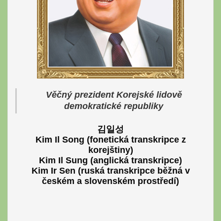
Věčný prezident Korejské lidově
demokratické republiky
김일성
Kim Il Song
(fonetická transkripce z
korejštiny)
Kim Il Sung
(anglická transkripce)
Kim Ir Sen
(ruská transkripce běžná v
českém a slovenském prostředí)