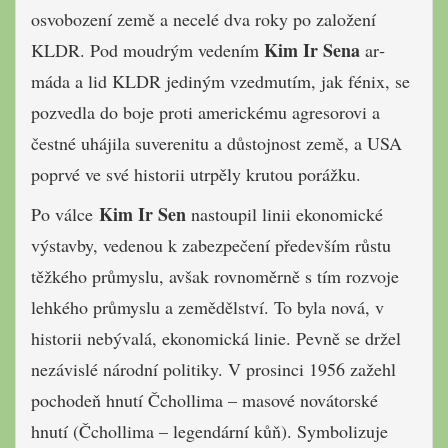
osvobození země a necelé dva roky po založení
Kim Ir Sena
KLDR. Pod moudrým vedením
ar­
máda a lid KLDR jediným vzedmutím, jak fénix, se
pozvedla do boje proti ame­rickému agresorovi a
čestné uhájila suverenitu a důstojnost země, a USA
poprvé ve své historii utrpěly krutou porážku.
Kim Ir Sen
Po válce
nastoupil linii ekonomické
výstavby, vedenou k zabezpečení především růstu
těžkého průmyslu, avšak rovnoměrně s tím rozvoje
lehkého průmyslu a zemědělství. To by­la nová, v
historii nebývalá, ekonomic­ká linie. Pevně se držel
nezávislé národní politiky. V prosinci 1956 zažehl
pochodeň hnutí Čchollima – masové novátorské
hnutí (Čchollima – legendární kůň). Symbolizuje