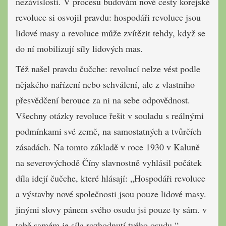
nezávislosti. V procesu budovám nové cesty korejské
revoluce si osvojil pravdu: hospodáři revoluce jsou
lidové masy a revoluce může zvítězit tehdy, když se
do ní mobilizují síly lidových mas.
Též našel pravdu čučche: revolucí nelze vést podle
nějakého nařízení nebo schválení, ale z vlastního
přesvědčení berouce za ni na sebe odpovědnost.
Všechny otázky revoluce řešit v souladu s reálnými
podmínkami své země, na sa­mostatných a tvůrčích
zásadách. Na tomto základě v roce 1930 v Kaluně
na severovýchodě Číny slavnostně vyhlásil počátek
díla idejí čučche, které hlásají: „Hospodáři revoluce
a výstavby nové společnosti jsou pouze lidové masy.
ji­nými slovy pánem svého osudu jsi pou­ze ty sám. v
tobě samém je síla rozhod­nutí tvého osudu.“