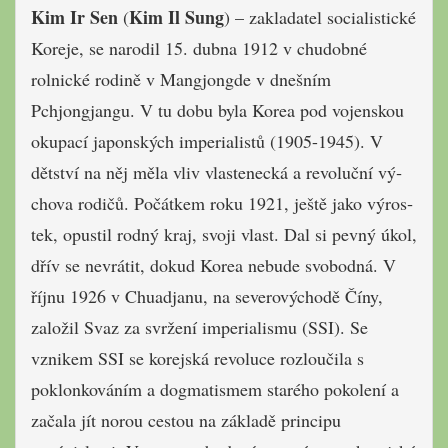
Kim Ir Sen
Kim Il Sung
(
) – zakladatel socialistické
Koreje, se narodil 15. dubna 1912 v chu­dobné
rolnické rodině v Mangjongde v dnešním
Pchjongjangu. V tu dobu byla Korea pod vojenskou
okupací japonských im­perialistů (1905-1945). V
dětství na něj měla vliv vlastenecká a revoluční vý­
chova rodičů. Počátkem roku 1921, ještě jako výros­
tek, opustil rodný kraj, svoji vlast. Dal si pevný úkol,
dřív se nevrátit, dokud Ko­rea nebude svobodná. V
říjnu 1926 v Chuadjanu, na severový­chodě Číny,
založil Svaz za svržení imperialismu (SSI). Se
vznikem SSI se ko­rejská revoluce rozloučila s
poklonkováním a dogmatismem starého poko­lení a
začala jít norou cestou na zákla­dě principu