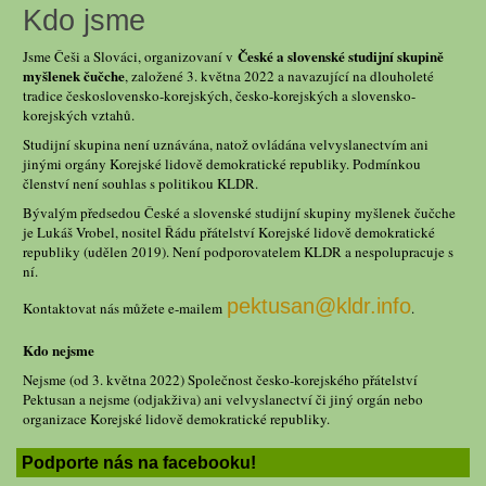
Kdo jsme
České a slovenské studijní skupině
Jsme Češi a Slováci, organizovaní v
myšlenek čučche
, založené 3. května 2022 a navazující na dlouholeté
tradice československo-korejských, česko-korejských a slovensko-
korejských vztahů.
Studijní skupina není uznávána, natož ovládána velvyslanectvím ani
jinými orgány Korejské lidově demokratické republiky. Podmínkou
členství není souhlas s politikou KLDR.
Bývalým předsedou České a slovenské studijní skupiny myšlenek čučche
je Lukáš Vrobel, nositel Řádu přátelství Korejské lidově demokratické
republiky (udělen 2019). Není podporovatelem KLDR a nespolupracuje s
ní.
pektusan@kldr.info
Kontaktovat nás můžete e-mailem
.
Kdo nejsme
Nejsme (od 3. května 2022) Společnost česko-korejského přátelství
Pektusan a nejsme (odjakživa) ani velvyslanectví či jiný orgán nebo
organizace Korejské lidově demokratické republiky.
Podporte nás na facebooku!