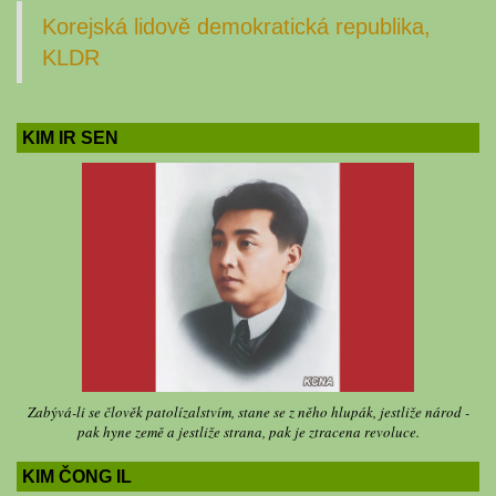
Korejská lidově demokratická republika,
KLDR
KIM IR SEN
Zabývá-li se člověk patolízalstvím, stane se z něho hlupák, jestliže národ -
pak hyne země a jestliže strana, pak je ztracena revoluce.
KIM ČONG IL