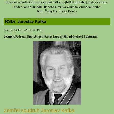
bojovnice, hrdinka protijaponské války, nejbližší spolubojovnice velkého
Kim Ir Sena
vůdce soudruha
a matka velkého vůdce soudruha
Kim Čong Ila
, matka Koreje
RSDr. Jaroslav Kafka
(27. 3. 1943 – 25. 4. 2019)
čestný předseda Společnosti česko-korejského přátelství Pektusan
Zemřel soudruh Jaroslav Kafka