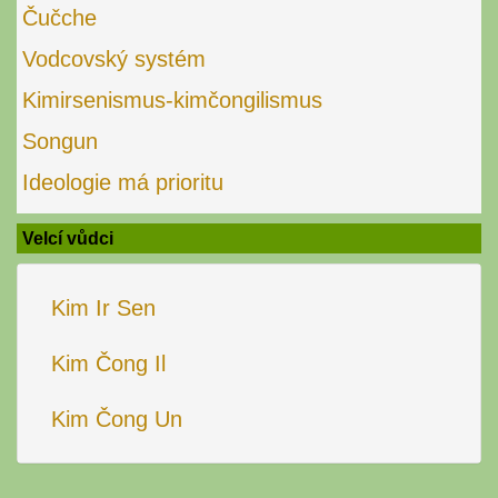
Čučche
Vodcovský systém
Kimirsenismus-kimčongilismus
Songun
Ideologie má prioritu
Velcí vůdci
Kim Ir Sen
Kim Čong Il
Kim Čong Un