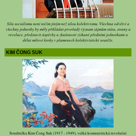
Síla socialismu není ničím jiným než silou kolektivismu. Všechna odvětví a
všechny jednotky by měly přikládat prvořadý význam zájmům státu, strany a
revoluce, představit úspěchy a zkušenosti získané předními jednotkami a
dělat mílové kroky v plamenech kolektivistické soutěže.
KIM ČONG SUK
Soudružka Kim Čong Suk (1917 - 1949), velká komunistická revoluční