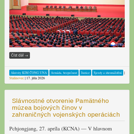
Číst dál
→
|
Aktivity KIM ČONG UNA
Armáda, bezpečnost
Justice
Sjezdy a shromáždění
Stalinovec
|
17. júla 2026
Slávnostné otvorenie Pamätného
múzea bojových činov v
zahraničných vojenských operáciách
Pchjongjang, 27. apríla (KCNA) — V hlavnom