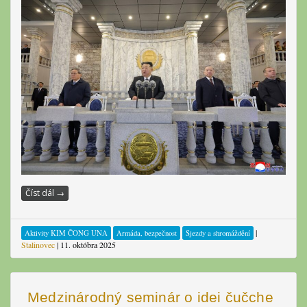
Číst dál
→
|
Aktivity KIM ČONG UNA
Armáda, bezpečnost
Sjezdy a shromáždění
Stalinovec
|
11. októbra 2025
Medzinárodný seminár o idei čučche