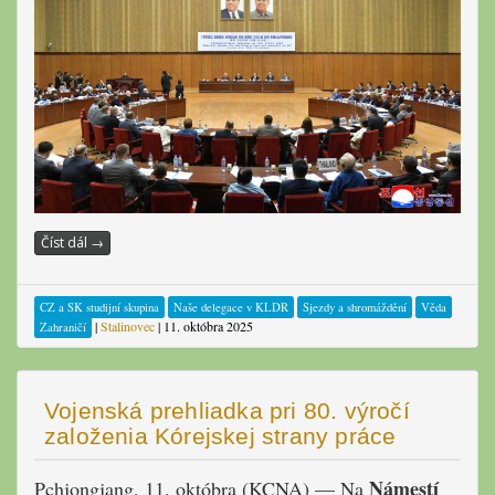
Číst dál
→
CZ a SK studijní skupina
Naše delegace v KLDR
Sjezdy a shromáždění
Věda
|
Stalinovec
|
11. októbra 2025
Zahraničí
Vojenská prehliadka pri 80. výročí
založenia Kórejskej strany práce
Námestí
Pchjongjang, 11. októbra (KCNA) — Na