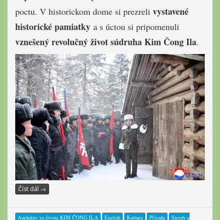
vystavené
poctu. V historickom dome si prezreli
historické pamiatky
a s úctou si pripomenuli
vznešený revolučný život
súdruha
Kim Čong Ila
.
Číst dál
→
Anekdoty zo života KIM ČONG ILA
English
Kultura
Příroda
Sjezdy a