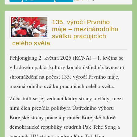
135. výročí Prvního
máje – mezinárodního
svátku pracujících
celého světa
Pchjongjang 2. května 2025 (KCNA) – 1. května se
v Lidovém paláci kultury konalo ústřední slavnostní
shromáždění na počest 135. výročí Prvního máje,
mezinárodního svátku pracujících celého světa.
Zúčastnili se jej vedoucí kádry strany a vlády, mezi
nimi člen prezídia politbyra Ústředního výboru
Korejské strany práce a premiér Korejské lidově
demokratické republiky soudruh Pak Tche Song a
tajemník ÚV strany soudruh Kim Tok Hun,