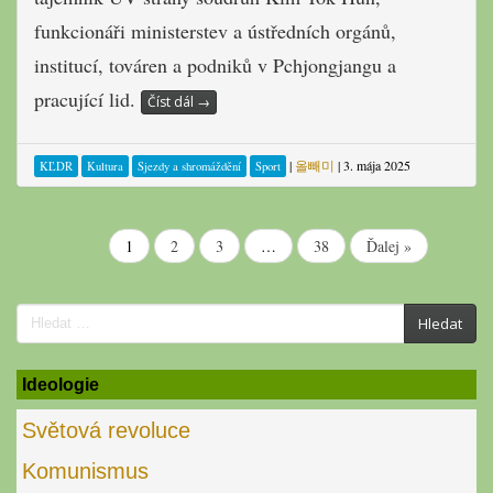
funkcionáři ministerstev a ústředních orgánů,
institucí, továren a podniků v Pchjongjangu a
pracující lid.
Číst dál
→
|
올빼미
|
3. mája 2025
KĽDR
Kultura
Sjezdy a shromáždění
Sport
1
2
3
…
38
Ďalej »
Search
Hledat
for:
Ideologie
Světová revoluce
Komunismus