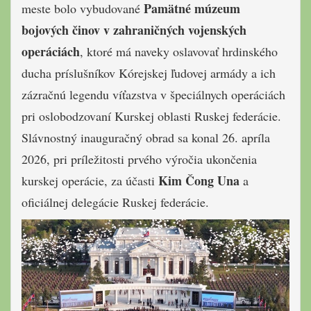
Pamätné múzeum
meste bolo vybudované
bojových činov v zahraničných vojenských
operáciách
, ktoré má naveky oslavovať hrdinského
ducha príslušníkov Kórejskej ľudovej armády a ich
zázračnú legendu víťazstva v špeciálnych operáciách
pri oslobodzovaní Kurskej oblasti Ruskej federácie.
Slávnostný inauguračný obrad sa konal 26. apríla
2026, pri príležitosti prvého výročia ukončenia
Kim Čong Una
kurskej operácie, za účasti
a
oficiálnej delegácie Ruskej federácie.