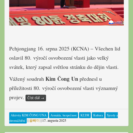
Pchjongjang 16. srpna 2025 (KCNA) – Všechen lid
oslavil 80. výročí osvobození vlasti jako velký
svátek, který zapsal světlou stránku do dějin vlasti.
Kim Čong Un
Vážený soudruh
přednesl u
příležitosti 80. výročí osvobození vlasti významný
projev.
Číst dál
→
Aktivity KIM ČONG UNA
Armáda, bezpečnost
KĽDR
Kultura
Sjezdy a
|
올빼미
|
17. augusta 2025
shromáždění