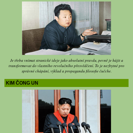
Je třeba vnímat stranické ideje jako absolutní pravdu, pevně je hájit a
transformovat do vlastního revolučního přesvědčení. To je nezbytné pro
správné chápání, výklad a propagandu filosofie čučche.
KIM ČONG UN