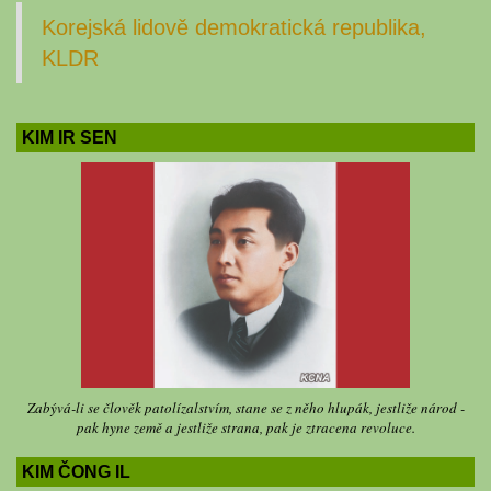
Korejská lidově demokratická republika,
KLDR
KIM IR SEN
Zabývá-li se člověk patolízalstvím, stane se z něho hlupák, jestliže národ -
pak hyne země a jestliže strana, pak je ztracena revoluce.
KIM ČONG IL