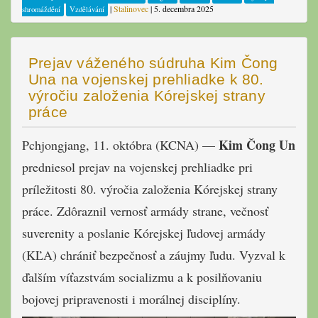
|
Stalinovec
|
5. decembra 2025
shromáždění
Vzdělávání
Prejav váženého súdruha Kim Čong
Una na vojenskej prehliadke k 80.
výročiu založenia Kórejskej strany
práce
Kim Čong Un
Pchjongjang, 11. októbra (KCNA) —
predniesol prejav na vojenskej prehliadke pri
príležitosti 80. výročia založenia Kórejskej strany
práce. Zdôraznil vernosť armády strane, večnosť
suverenity a poslanie Kórejskej ľudovej armády
(KĽA) chrániť bezpečnosť a záujmy ľudu. Vyzval k
ďalším víťazstvám socializmu a k posilňovaniu
bojovej pripravenosti i morálnej disciplíny.