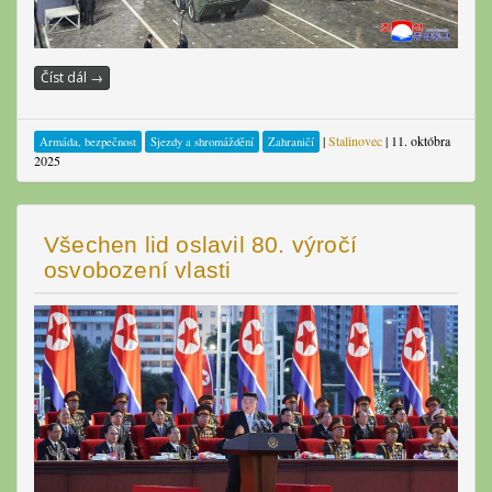
Číst dál
→
|
Stalinovec
|
11. októbra
Armáda, bezpečnost
Sjezdy a shromáždění
Zahraničí
2025
Všechen lid oslavil 80. výročí
osvobození vlasti