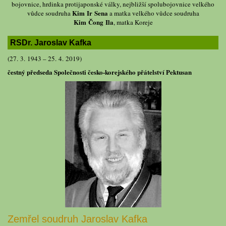
bojovnice, hrdinka protijaponské války, nejbližší spolubojovnice velkého
Kim Ir Sena
vůdce soudruha
a matka velkého vůdce soudruha
Kim Čong Ila
, matka Koreje
RSDr. Jaroslav Kafka
(27. 3. 1943 – 25. 4. 2019)
čestný předseda Společnosti česko-korejského přátelství Pektusan
Zemřel soudruh Jaroslav Kafka