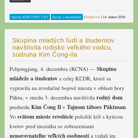
|
Stalinovec
|
14. marca 2026
Aktivity KIM ČONG UNA
Sjezdy a shromáždění
Skupina mladých ľudí a študentov
navštívila rodisko veľkého vodcu,
súdruha Kim Čong-ila
Skupina
Pchjongjang, 4. decembra (KCNA) —
mládeže a študentov
z celej KĽDR, ktorá sa
vypravila na revolučné bojové miesta v oblasti hory
rodný dom
Päktu, v stredu 3. decembra navštívila
Kim Čong Il
Tajnom tábore Päktusan
predsedu
v
.
svätom mieste revolúcie
Vo
položili kôš s kyticou
kvetov pred mozaiku so zobrazeniami
neporovnateľne veľkých osobností
a vzdali im