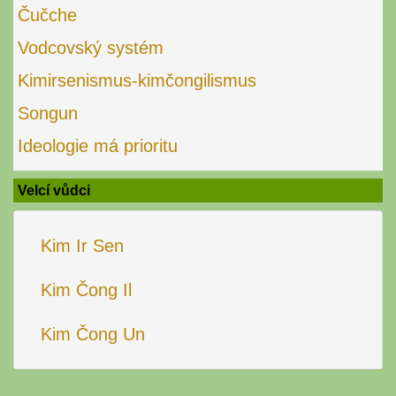
Čučche
Vodcovský systém
Kimirsenismus-kimčongilismus
Songun
Ideologie má prioritu
Velcí vůdci
Kim Ir Sen
Kim Čong Il
Kim Čong Un