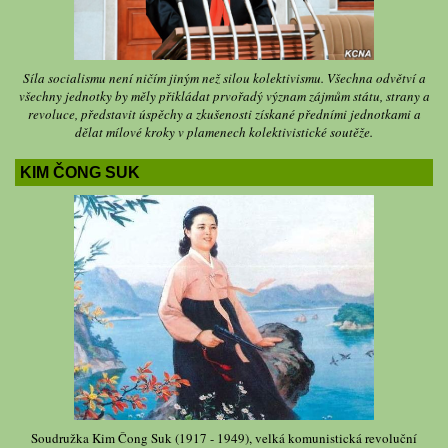
Síla socialismu není ničím jiným než silou kolektivismu. Všechna odvětví a
všechny jednotky by měly přikládat prvořadý význam zájmům státu, strany a
revoluce, představit úspěchy a zkušenosti získané předními jednotkami a
dělat mílové kroky v plamenech kolektivistické soutěže.
KIM ČONG SUK
Soudružka Kim Čong Suk (1917 - 1949), velká komunistická revoluční