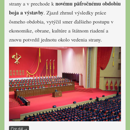
novému päťročnému obdobiu
strany a v prechode k
boja a výstavby
. Zjazd zhrnul výsledky práce
ôsmeho obdobia, vytýčil smer ďalšieho postupu v
ekonomike, obrane, kultúre a štátnom riadení a
znovu potvrdil jednotu okolo vedenia strany.
Číst dál
→