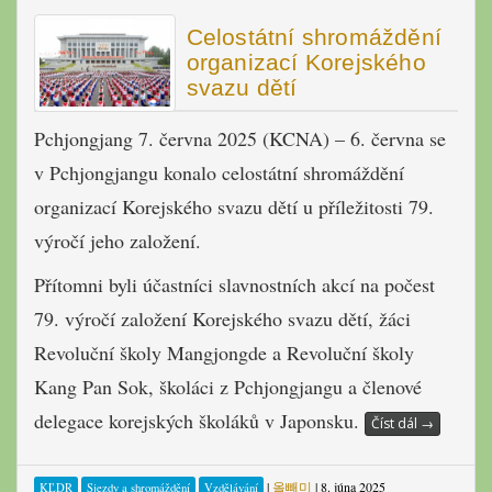
Celostátní shromáždění
organizací Korejského
svazu dětí
Pchjongjang 7. června 2025 (KCNA) – 6. června se
v Pchjongjangu konalo celostátní shromáždění
organizací Korejského svazu dětí u příležitosti 79.
výročí jeho založení.
Přítomni byli účastníci slavnostních akcí na počest
79. výročí založení Korejského svazu dětí, žáci
Revoluční školy Mangjongde a Revoluční školy
Kang Pan Sok, školáci z Pchjongjangu a členové
delegace korejských školáků v Japonsku.
Číst dál
→
|
올빼미
|
8. júna 2025
KĽDR
Sjezdy a shromáždění
Vzdělávání