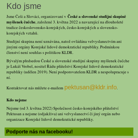
Kdo jsme
České a slovenské studijní skupině
Jsme Češi a Slováci, organizovaní v
myšlenek čučche
, založené 3. května 2022 a navazující na dlouholeté
tradice československo-korejských, česko-korejských a slovensko-
korejských vztahů.
Studijní skupina není uznávána, natož ovládána velvyslanectvím ani
jinými orgány Korejské lidově demokratické republiky. Podmínkou
členství není souhlas s politikou KLDR.
Bývalým předsedou České a slovenské studijní skupiny myšlenek čučche
je Lukáš Vrobel, nositel Řádu přátelství Korejské lidově demokratické
republiky (udělen 2019). Není podporovatelem KLDR a nespolupracuje s
ní.
pektusan@kldr.info
Kontaktovat nás můžete e-mailem
.
Kdo nejsme
Nejsme (od 3. května 2022) Společnost česko-korejského přátelství
Pektusan a nejsme (odjakživa) ani velvyslanectví či jiný orgán nebo
organizace Korejské lidově demokratické republiky.
Podporte nás na facebooku!