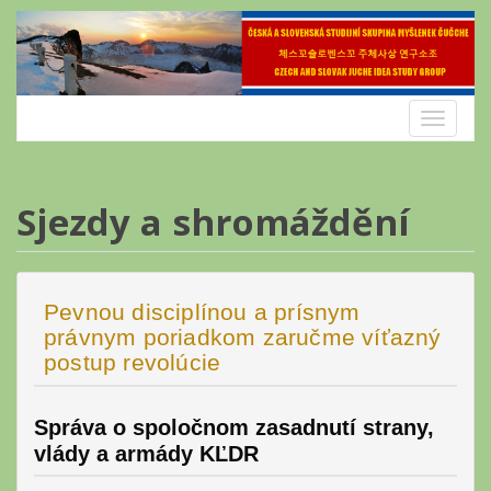
Skip
to
content
Toggle
navigatio
Sjezdy a shromáždění
Pevnou disciplínou a prísnym
právnym poriadkom zaručme víťazný
postup revolúcie
Správa o spoločnom zasadnutí strany,
vlády a armády KĽDR