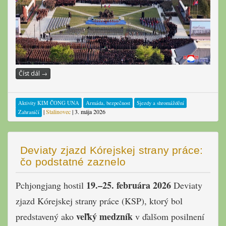
Číst dál
→
Aktivity KIM ČONG UNA
Armáda, bezpečnost
Sjezdy a shromáždění
|
Stalinovec
|
3. mája 2026
Zahraničí
Deviaty zjazd Kórejskej strany práce:
čo podstatné zaznelo
19.–25. februára 2026
Pchjongjang hostil
Deviaty
zjazd Kórejskej strany práce (KSP), ktorý bol
veľký medzník
predstavený ako
v ďalšom posilnení