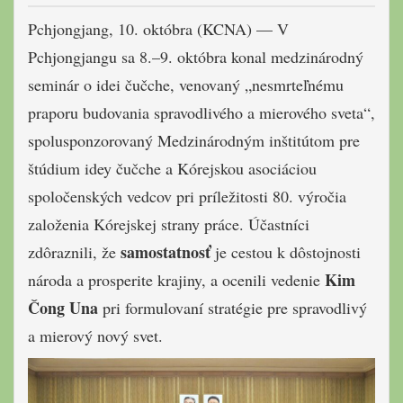
Pchjongjang, 10. októbra (KCNA) — V
Pchjongjangu sa 8.–9. októbra konal medzinárodný
seminár o idei čučche, venovaný „nesmrteľnému
praporu budovania spravodlivého a mierového sveta“,
spolusponzorovaný Medzinárodným inštitútom pre
štúdium idey čučche a Kórejskou asociáciou
spoločenských vedcov pri príležitosti 80. výročia
založenia Kórejskej strany práce. Účastníci
samostatnosť
zdôraznili, že
je cestou k dôstojnosti
Kim
národa a prosperite krajiny, a ocenili vedenie
Čong Una
pri formulovaní stratégie pre spravodlivý
a mierový nový svet.