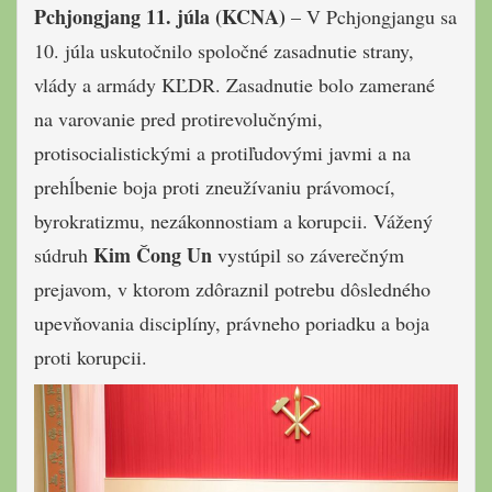
Pchjongjang 11. júla (KCNA)
– V Pchjongjangu sa
10. júla uskutočnilo spoločné zasadnutie strany,
vlády a armády KĽDR. Zasadnutie bolo zamerané
na varovanie pred protirevolučnými,
protisocialistickými a protiľudovými javmi a na
prehĺbenie boja proti zneužívaniu právomocí,
byrokratizmu, nezákonnostiam a korupcii. Vážený
Kim Čong Un
súdruh
vystúpil so záverečným
prejavom, v ktorom zdôraznil potrebu dôsledného
upevňovania disciplíny, právneho poriadku a boja
proti korupcii.