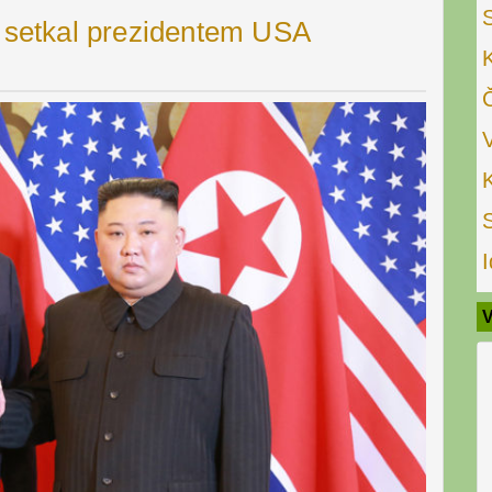
setkal prezidentem USA
I
V