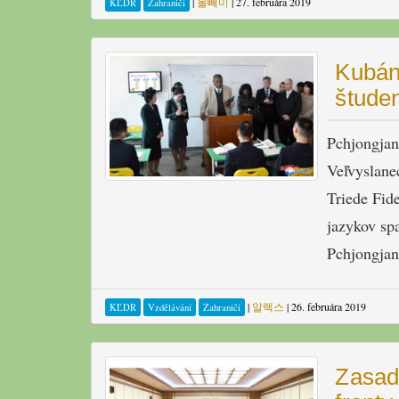
|
올빼미
|
27. februára 2019
KĽDR
Zahraničí
Kubán
štude
Pchjongjan
Veľvyslane
Triede Fid
jazykov sp
Pchjongja
|
알렉스
|
26. februára 2019
KĽDR
Vzdělávání
Zahraničí
Zasad