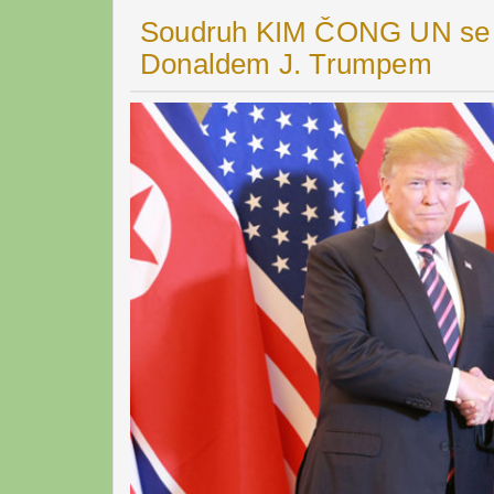
Soudruh KIM ČONG UN se 
Donaldem J. Trumpem