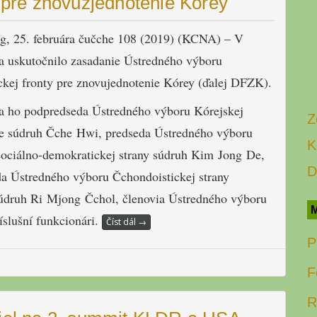
 pre znovuzjednotenie Kórey
g, 25. februára čučche 108 (2019) (KCNA) – V
a uskutočnilo zasadanie Ústredného výboru
kej fronty pre znovujednotenie Kórey (ďalej DFZK).
sa ho podpredseda Ústredného výboru Kórejskej
Z
ce súdruh Čche Hwi, predseda Ústredného výboru
K
sociálno-demokratickej strany súdruh Kim Jong De,
D
a Ústredného výboru Čchondoistickej strany
druh Ri Mjong Čchol, členovia Ústredného výboru
M
slušní funkcionári.
Číst dál
→
P
F
R