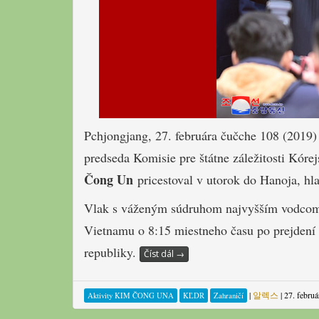
Pchjongjang, 27. februára čučche 108 (2019)
predseda Komisie pre štátne záležitosti Kór
Čong Un
pricestoval v utorok do Hanoja, hla
Vlak s váženým súdruhom najvyšším vodcom p
Vietnamu o 8:15 miestneho času po prejdení
republiky.
Číst dál
→
|
알렉스
|
27. febru
Aktivity KIM ČONG UNA
KĽDR
Zahraničí