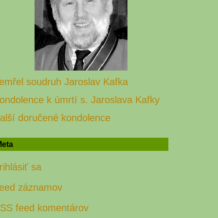
emřel soudruh Jaroslav Kafka
ondolence k úmrtí s. Jaroslava Kafky
alší doručené kondolence
eta
rihlásiť sa
eed záznamov
SS feed komentárov