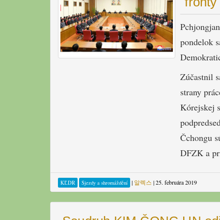
fronty
Pchjongjan
pondelok s
Demokratic
Zúčastnil 
strany prá
Kórejskej 
podpredsed
Čchongu sú
DFZK a prí
|
알렉스
|
25. februára 2019
KĽDR
Sjezdy a shromáždění