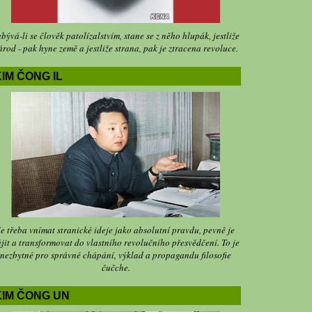
bývá-li se člověk patolízalstvím, stane se z něho hlupák, jestliže
árod - pak hyne země a jestliže strana, pak je ztracena revoluce.
IM ČONG IL
Je třeba vnímat stranické ideje jako absolutní pravdu, pevně je
jit a transformovat do vlastního revolučního přesvědčení. To je
nezbytné pro správné chápání, výklad a propagandu filosofie
čučche.
KIM ČONG UN