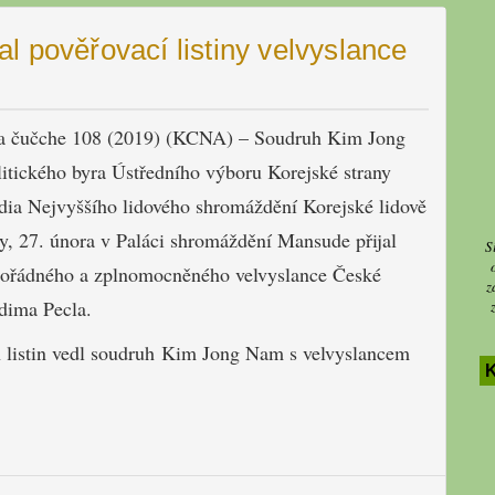
l pověřovací listiny velvyslance
ra čučche 108 (2019) (KCNA) – Soudruh Kim Jong
litického byra Ústředního výboru Korejské strany
ídia Nejvyššího lidového shromáždění Korejské lidově
y, 27. února v Paláci shromáždění Mansude přijal
S
imořádného a zplnomocněného velvyslance České
z
dima Pecla.
ch listin vedl soudruh Kim Jong Nam s velvyslancem