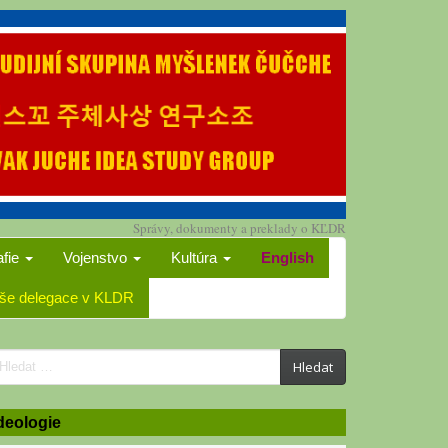
Správy, dokumenty a preklady o KĽDR
afie
Vojenstvo
Kultúra
English
še delegace v KLDR
earch
Hledat
or:
deologie