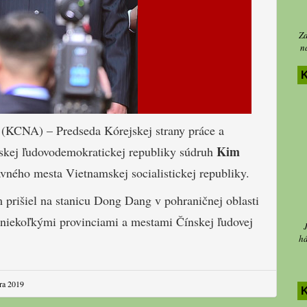
Za
n
K
 (KCNA) – Predseda Kórejskej strany práce a
Kim
ejskej ľudovodemokratickej republiky súdruh
vného mesta Vietnamskej socialistickej republiky.
rišiel na stanicu Dong Dang v pohraničnej oblasti
 niekoľkými provinciami a mestami Čínskej ľudovej
há
ára 2019