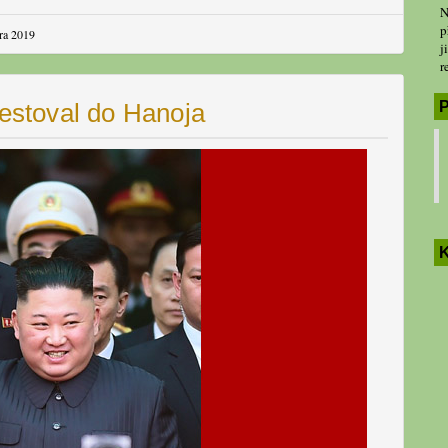
N
p
ára 2019
j
r
P
stoval do Hanoja
K