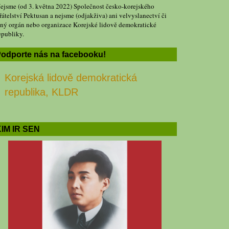
ejsme (od 3. května 2022) Společnost česko-korejského
řátelství Pektusan a nejsme (odjakživa) ani velvyslanectví či
iný orgán nebo organizace Korejské lidově demokratické
epubliky.
odporte nás na facebooku!
Korejská lidově demokratická
republika, KLDR
IM IR SEN