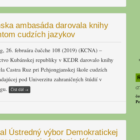
ska ambasáda darovala knihy
ntom cudzích jazykov
g, 26. februára čučche 108 (2019) (KCNA) –
ctvo Kubánskej republiky v KĽDR darovalo knihy
ela Castra Ruz pri Pchjongjanskej škole cudzích
R
adajúcej pod Univerzitu zahraničných štúdií v
(2
ngu.
Číst dál
→
če
Pe
al Ústredný výbor Demokratickej