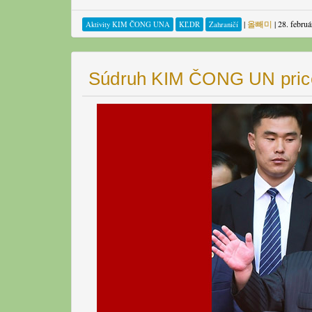
|
올빼미
|
28. febru
Aktivity KIM ČONG UNA
KĽDR
Zahraničí
Súdruh KIM ČONG UN price