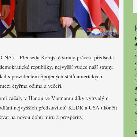
J
s
n
k
KCNA) – Předseda Korejské strany práce a předseda
S
 demokratické republiky, nejvyšší vůdce naší strany,
v
d
kal s prezidentem Spojených států amerických
p
mezi čtyřma očima a večeři.
B
m
emí začaly v Hanoji ve Vietnamu díky vytrvalým
K
p
dlání nejvyšších představitelů KLDR a USA ukončit
K
govat na novou dobu míru a prosperity.
m
K