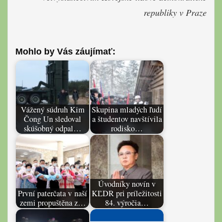
republiky v Praze
Mohlo by Vás záujímať:
Vážený súdruh Kim
Skupina mladých ľudí
Čong Un sledoval
a študentov navštívila
skúšobný odpal…
rodisko…
Úvodníky novín v
První paterčata v naší
KĽDR pri príležitosti
zemi propuštěna z…
84. výročia…