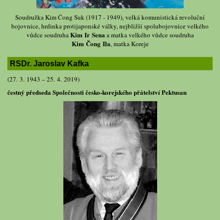
Soudružka Kim Čong Suk (1917 - 1949), velká komunistická revoluční
bojovnice, hrdinka protijaponské války, nejbližší spolubojovnice velkého
Kim Ir Sena
vůdce soudruha
a matka velkého vůdce soudruha
Kim Čong Ila
, matka Koreje
RSDr. Jaroslav Kafka
(27. 3. 1943 – 25. 4. 2019)
čestný předseda Společnosti česko-korejského přátelství Pektusan