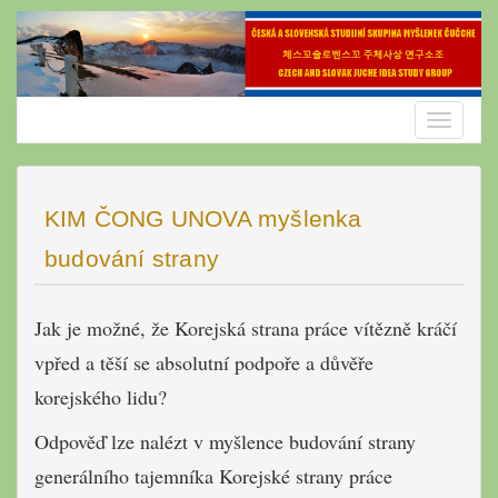
Skip
to
content
Toggle
navigatio
KIM ČONG UNOVA myšlenka
budování strany
Jak je možné, že Korejská strana práce vítězně kráčí
vpřed a těší se absolutní podpoře a důvěře
korejského lidu?
Odpověď lze nalézt v myšlence budování strany
generálního tajemníka Korejské strany práce