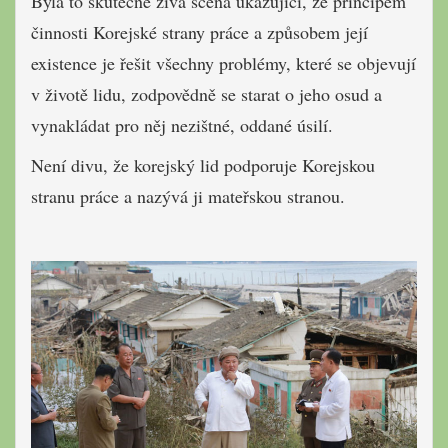
Byla to skutečně živá scéna ukazující, že principem
činnosti Korejské strany práce a způsobem její
existence je řešit všechny problémy, které se objevují
v životě lidu, zodpovědně se starat o jeho osud a
vynakládat pro něj nezištné, oddané úsilí.
Není divu, že korejský lid podporuje Korejskou
stranu práce a nazývá ji mateřskou stranou.