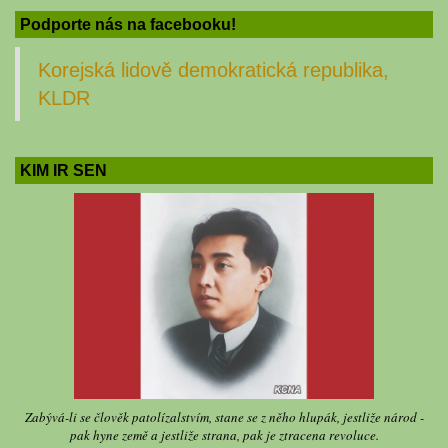
Podporte nás na facebooku!
Korejská lidově demokratická republika,
KLDR
KIM IR SEN
Zabývá-li se člověk patolízalstvím, stane se z něho hlupák, jestliže národ -
pak hyne země a jestliže strana, pak je ztracena revoluce.