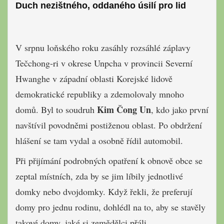
Duch nezištného, oddaného úsilí pro lid
V srpnu loňského roku zasáhly rozsáhlé záplavy
Tečchong-ri v okrese Unpcha v provincii Severní
Hwanghe v západní oblasti Korejské lidově
demokratické republiky a zdemolovaly mnoho
Kim Čong Un
domů. Byl to soudruh
, kdo jako první
navštívil povodněmi postiženou oblast. Po obdržení
hlášení se tam vydal a osobně řídil automobil.
Při přijímání podrobných opatření k obnově obce se
zeptal místních, zda by se jim líbily jednotlivé
domky nebo dvojdomky. Když řekli, že preferují
domy pro jednu rodinu, dohlédl na to, aby se stavěly
takové domy, jaké si zemědělci přáli.