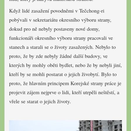
Když lidé zasažení povodněmi v Tečchong-ri
pobývali v sekretariátu okresního výboru strany,
dokud pro ně nebyly postaveny nové domy,
funkcionáři okresního výboru strany pracovali ve
stanech a starali se o životy zasažených. Nebylo to
proto, že by zde nebyly žádné další budovy, ve
kterých by mohly oběti bydlet, nebo že by nebyli jiní,
kteří by se mohli postarat o jejich živobytí. Bylo to
proto, že hlavním principem Korejské strany práce je
projevit zájem nejprve o lidi, kteří utrpěli neštěstí, a
vřele se starat o jejich životy.