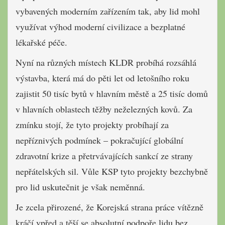
vybavených moderním zařízením tak, aby lid mohl
využívat výhod moderní civilizace a bezplatné
lékařské péče.
Nyní na různých místech KLDR probíhá rozsáhlá
výstavba, která má do pěti let od letošního roku
zajistit 50 tisíc bytů v hlavním městě a 25 tisíc domů
v hlavních oblastech těžby neželezných kovů. Za
zmínku stojí, že tyto projekty probíhají za
nepříznivých podmínek – pokračující globální
zdravotní krize a přetrvávajících sankcí ze strany
nepřátelských sil. Vůle KSP tyto projekty bezchybně
pro lid uskutečnit je však neměnná.
Je zcela přirozené, že Korejská strana práce vítězně
kráčí vpřed a těší se absolutní podpoře lidu bez