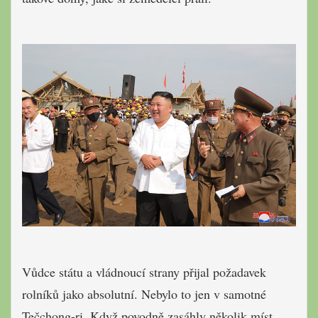
Vůdce státu a vládnoucí strany přijal požadavek
rolníků jako absolutní. Nebylo to jen v samotné
Tečchong-ri. Když povodně zasáhly několik míst