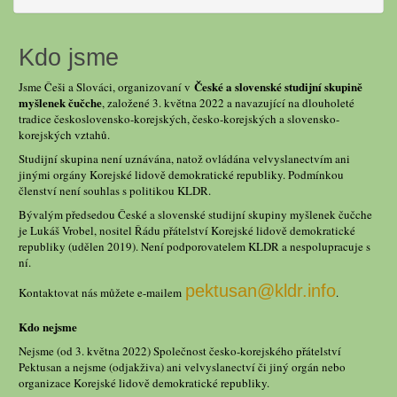
Kdo jsme
České a slovenské studijní skupině
Jsme Češi a Slováci, organizovaní v
myšlenek čučche
, založené 3. května 2022 a navazující na dlouholeté
tradice československo-korejských, česko-korejských a slovensko-
korejských vztahů.
Studijní skupina není uznávána, natož ovládána velvyslanectvím ani
jinými orgány Korejské lidově demokratické republiky. Podmínkou
členství není souhlas s politikou KLDR.
Bývalým předsedou České a slovenské studijní skupiny myšlenek čučche
je Lukáš Vrobel, nositel Řádu přátelství Korejské lidově demokratické
republiky (udělen 2019). Není podporovatelem KLDR a nespolupracuje s
ní.
pektusan@kldr.info
Kontaktovat nás můžete e-mailem
.
Kdo nejsme
Nejsme (od 3. května 2022) Společnost česko-korejského přátelství
Pektusan a nejsme (odjakživa) ani velvyslanectví či jiný orgán nebo
organizace Korejské lidově demokratické republiky.