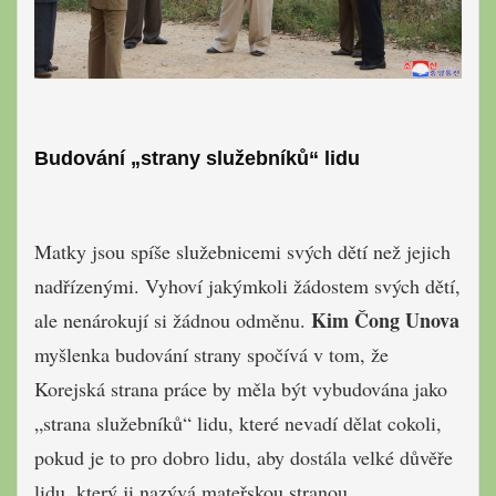
Budování „strany služebníků“ lidu
Matky jsou spíše služebnicemi svých dětí než jejich
nadřízenými. Vyhoví jakýmkoli žádostem svých dětí,
Kim Čong Unova
ale nenárokují si žádnou odměnu.
myšlenka budování strany spočívá v tom, že
Korejská strana práce by měla být vybudována jako
„strana služebníků“ lidu, které nevadí dělat cokoli,
pokud je to pro dobro lidu, aby dostála velké důvěře
lidu, který ji nazývá mateřskou stranou.