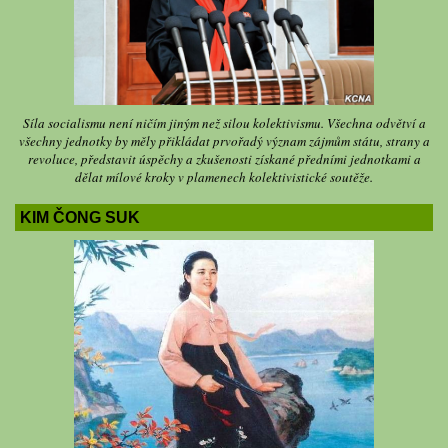
Síla socialismu není ničím jiným než silou kolektivismu. Všechna odvětví a
všechny jednotky by měly přikládat prvořadý význam zájmům státu, strany a
revoluce, představit úspěchy a zkušenosti získané předními jednotkami a
dělat mílové kroky v plamenech kolektivistické soutěže.
KIM ČONG SUK