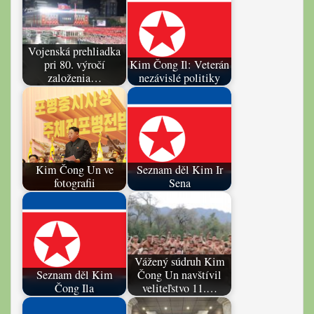
Vojenská prehliadka
pri 80. výročí
Kim Čong Il: Veterán
založenia…
nezávislé politiky
Kim Čong Un ve
Seznam děl Kim Ir
fotografii
Sena
Vážený súdruh Kim
Seznam děl Kim
Čong Un navštívil
Čong Ila
veliteľstvo 11.…