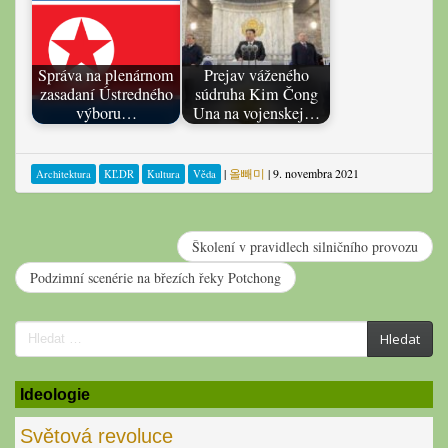
Správa na plenárnom
Prejav váženého
zasadaní Ústredného
súdruha Kim Čong
výboru…
Una na vojenskej…
|
올빼미
|
9. novembra 2021
Architektura
KĽDR
Kultura
Věda
Školení v pravidlech silničního provozu
Podzimní scenérie na březích řeky Potchong
Search
Hledat
for:
Ideologie
Světová revoluce