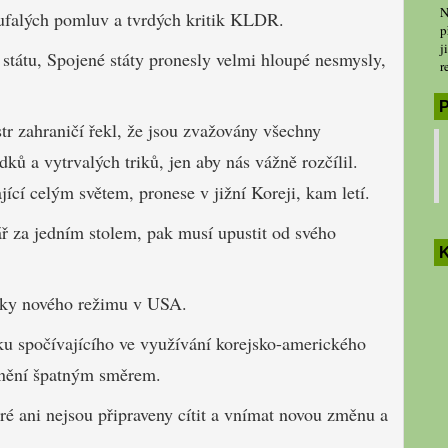
N
ufalých pomluv a tvrdých kritik KLDR.
p
j
státu, Spojené státy pronesly velmi hloupé nesmysly,
r
P
r zahraničí řekl, že jsou zvažovány všechny
ků a vytrvalých triků, jen aby nás vážně rozčílil.
ící celým světem, pronese v jižní Koreji, kam letí.
ář za jedním stolem, pak musí upustit od svého
K
tky nového režimu v USA.
iku spočívajícího ve využívání korejsko-amerického
mínění špatným směrem.
ré ani nejsou připraveny cítit a vnímat novou změnu a