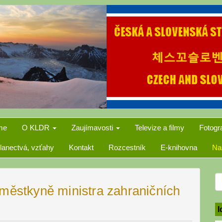
me
O KLDR
Zaujímavosti
Televize a filmy
Fotogr
lanectvá, vzťahy
Kontakt
Rozcestník
E-knihovna
Na
S
áměstkyně ministra zahraničních
f
I