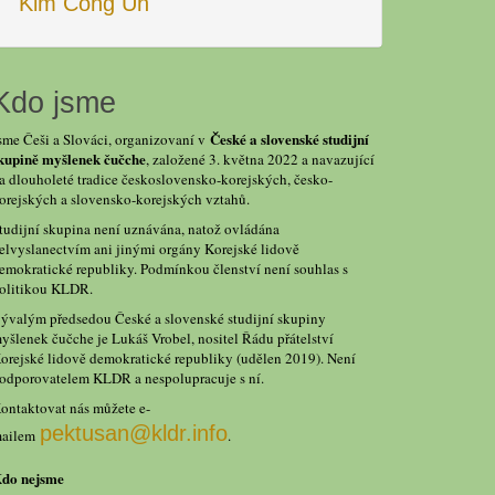
Kim Čong Un
Kdo jsme
České a slovenské studijní
sme Češi a Slováci, organizovaní v
kupině myšlenek čučche
, založené 3. května 2022 a navazující
a dlouholeté tradice československo-korejských, česko-
orejských a slovensko-korejských vztahů.
tudijní skupina není uznávána, natož ovládána
elvyslanectvím ani jinými orgány Korejské lidově
emokratické republiky. Podmínkou členství není souhlas s
olitikou KLDR.
ývalým předsedou České a slovenské studijní skupiny
yšlenek čučche je Lukáš Vrobel, nositel Řádu přátelství
orejské lidově demokratické republiky (udělen 2019). Není
odporovatelem KLDR a nespolupracuje s ní.
ontaktovat nás můžete e-
pektusan@kldr.info
ailem
.
do nejsme