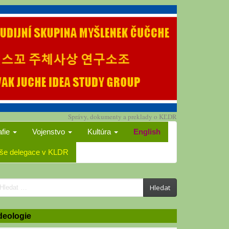
Správy, dokumenty a preklady o KĽDR
afie
Vojenstvo
Kultúra
English
še delegace v KLDR
earch
Hledat
or:
deologie