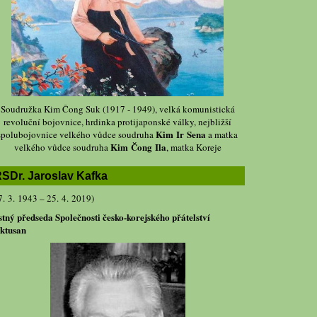
Soudružka Kim Čong Suk (1917 - 1949), velká komunistická
revoluční bojovnice, hrdinka protijaponské války, nejbližší
Kim Ir Sena
spolubojovnice velkého vůdce soudruha
a matka
Kim Čong Ila
velkého vůdce soudruha
, matka Koreje
SDr. Jaroslav Kafka
7. 3. 1943 – 25. 4. 2019)
stný předseda Společnosti česko-korejského přátelství
ktusan