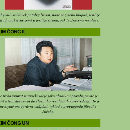
bývá-li se člověk patolízalstvím, stane se z něho hlupák, jestliže
árod - pak hyne země a jestliže strana, pak je ztracena revoluce.
IM ČONG IL
Je třeba vnímat stranické ideje jako absolutní pravdu, pevně je
jit a transformovat do vlastního revolučního přesvědčení. To je
nezbytné pro správné chápání, výklad a propagandu filosofie
čučche.
KIM ČONG UN