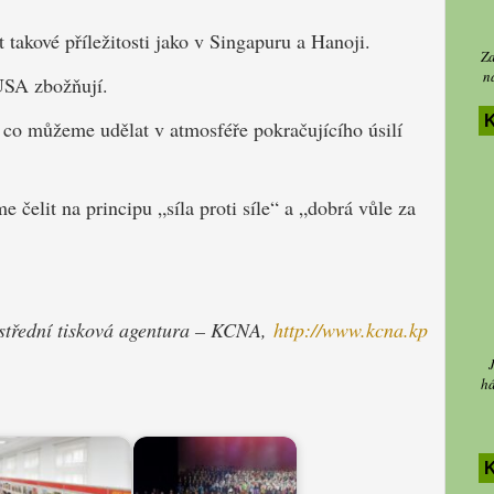
akové příležitosti jako v Singapuru a Hanoji.
Za
n
USA zbožňují.
K
 co můžeme udělat v atmosféře pokračujícího úsilí
 čelit na principu „síla proti síle“ a „dobrá vůle za
střední tisková agentura – KCNA,
http://www.kcna.kp
há