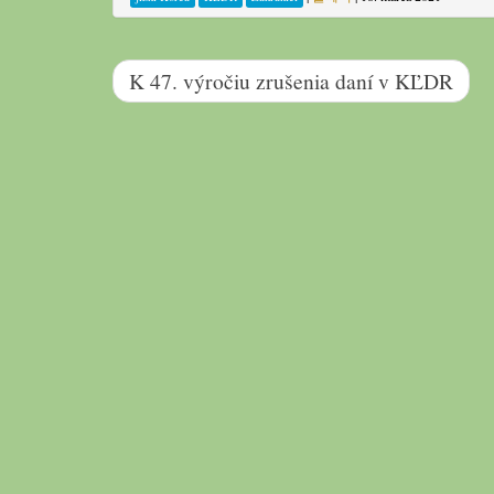
K 47. výročiu zrušenia daní v KĽDR