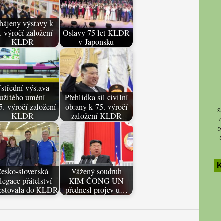
hájeny výstavy k
. výročí založení
Oslavy 75 let KLDR
KLDR
v Japonsku
střední výstava
užitého umění
Přehlídka sil civilní
5. výročí založení
obrany k 75. výročí
S
KLDR
založení KLDR
z
esko-slovenská
Vážený soudruh
legace přátelství
KIM ČONG UN
cestovala do KLDR
přednesl projev u…