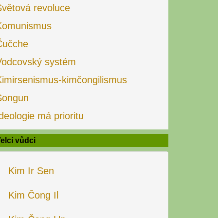
Světová revoluce
Komunismus
Čučche
Vodcovský systém
Kimirsenismus-kimčongilismus
Songun
deologie má prioritu
elcí vůdci
Kim Ir Sen
Kim Čong Il