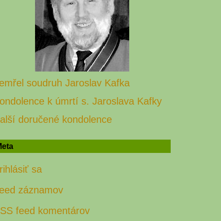
emřel soudruh Jaroslav Kafka
ondolence k úmrtí s. Jaroslava Kafky
alší doručené kondolence
eta
rihlásiť sa
eed záznamov
SS feed komentárov