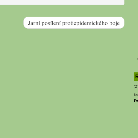
Jarní posílení protiepidemického boje
R
(2
če
Pe