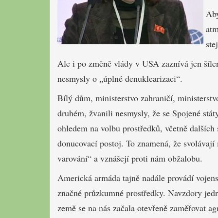
Aby
atm
ste
Ale i po změně vlády v USA zaznívá jen šíle
nesmysly o „úplné denuklearizaci“.
Bílý dům, ministerstvo zahraničí, ministerstvo
druhém, žvanili nesmysly, že se Spojené stát
ohledem na volbu prostředků, včetně dalších 
donucovací postoj. To znamená, že svolávají 
varování“ a vznášejí proti nám obžalobu.
Americká armáda tajně nadále provádí vojens
značné průzkumné prostředky. Navzdory jedn
země se na nás začala otevřeně zaměřovat agr