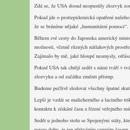
Zdá se, že USA dosud neopustily zlozvyk zo
Pokud jde o protiepidemická opatření našeho 
že se bráníme nějaké „humanitární pomoci“.
Během své cesty do Japonska americký minist
možnosti, včetně různých nátlakových prostřed
Zajímalo by mě, jaké hloupé nesmysly, otřásaj
Pokud USA tak chtějí sedět s námi tváří v tv
zlozvyku a od začátku změnit přístup.
Budeme pečlivě sledovat všechny špatné sku
Lepší je vzdát se malicherného a laciného tr
kontaktu k získání času a řízení veřejného 
Sedět u jednoho stolu se Spojenými státy, kte
novou dobu, je jen plýtváním cenným časem.