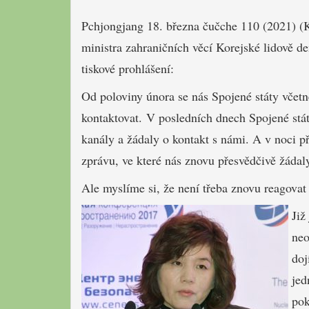
Pchjongjang 18. března čučche 110 (2021) (
ministra zahraničních věcí Korejské lidově d
tiskové prohlášení:
Od poloviny února se nás Spojené státy vče
kontaktovat. V posledních dnech Spojené stát
kanály a žádaly o kontakt s námi. A v noci p
zprávu, ve které nás znovu přesvědčivě žádaly
Ale myslíme si, že není třeba znovu reagovat
Již
neo
doj
jed
po