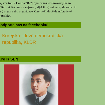
ejsme (od 3. května 2022) Společnost česko-korejského
řátelství Pektusan a nejsme (odjakživa) ani velvyslanectví či
iný orgán nebo organizace Korejské lidově demokratické
epubliky.
odporte nás na facebooku!
Korejská lidově demokratická
republika, KLDR
IM IR SEN