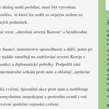
 dialog mohl probíhat, musí být vytvořena
osféra, ve které lze sedět za stejným stolem za
jných podmínek.
J
ná verze „ohrožení severní Koreou“ a bezdůvodné
s
n
k
 financí, ministerstvo spravedlnosti a další, jeden po
S
v
y nadále zaměřují na zadržování severní Koreje s
d
sankcí a diplomatické pobídky. Podpořili také
p
B
mezinárodní setkání proti nám a ohlašují „společné
m
K
p
ká cvičení, špionážní akce proti nám a mobilizuje
K
omyslnému znepokojení a protestům uvnitř i vně
m
esivní společná vojenská cvičení.
K