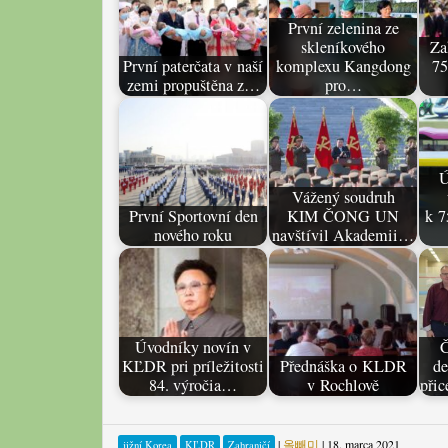
První zelenina ze
skleníkového
Za
První paterčata v naší
komplexu Kangdong
75
zemi propuštěna z…
pro…
Ú
Vážený soudruh
První Sportovní den
KIM ČONG UN
k 7
nového roku
navštívil Akademii…
Úvodníky novín v
Č
KĽDR pri príležitosti
Přednáška o KLDR
de
84. výročia…
v Rochlově
při
|
올빼미
|
18. marca 2021
jižní Korea
KĽDR
Zahraničí