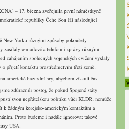
KCNA) – 17. března zveřejnila první náměstkyně
emokratické republiky Čche Son Hi následující
tně New Yorku různými způsoby pokoušely
y zasílaly e-mailové a telefonní zprávy různými
řed zahájením společných vojenských cvičení vyslaly
 o přijetí kontaktu prostřednictvím třetí země.
I
 na americké hazardní hry, abychom získali čas.
V
 jsme zdůraznili postoj, že pokud Spojené státy
pustí svou nepřátelskou politiku vůči KLDR, nemůže
ít k žádným korejsko-americkým kontaktům a
náním. Proto budeme i nadále ignorovat takové
kusy USA.