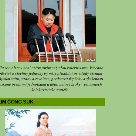
íla socialismu není ničím jiným než silou kolektivismu. Všechna
odvětví a všechny jednotky by měly přikládat prvořadý význam
ájmům státu, strany a revoluce, představit úspěchy a zkušenosti
získané předními jednotkami a dělat mílové kroky v plamenech
kolektivistické soutěže.
KIM ČONG SUK