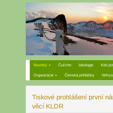
Skip
to
content
Novinky
Čučche
Ideologie
Kdo js
Organizácie
Členská prihláška
Veľvys
Tiskové prohlášení první n
věcí KLDR