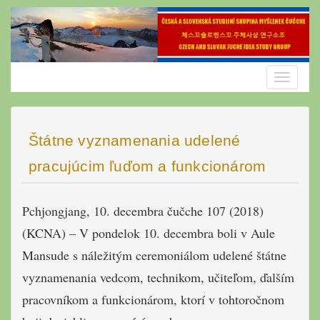
Skip
to
content
Toggle
navigatio
Štátne vyznamenania udelené
pracujúcim ľuďom a funkcionárom
Pchjongjang, 10. decembra čučche 107 (2018)
(KCNA) – V pondelok 10. decembra boli v Aule
Mansude s náležitým ceremoniálom udelené štátne
vyznamenania vedcom, technikom, učiteľom, ďalším
pracovníkom a funkcionárom, ktorí v tohtoročnom