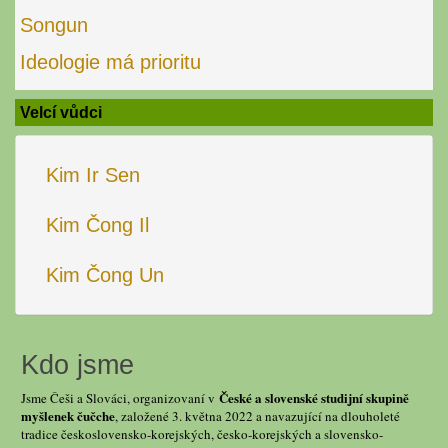
Songun
Ideologie má prioritu
Velcí vůdci
Kim Ir Sen
Kim Čong Il
Kim Čong Un
Kdo jsme
České a slovenské studijní skupině
Jsme Češi a Slováci, organizovaní v
myšlenek čučche
, založené 3. května 2022 a navazující na dlouholeté
tradice československo-korejských, česko-korejských a slovensko-