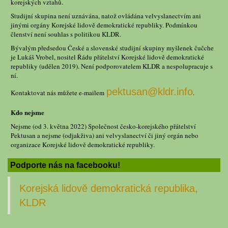
korejských vztahů.
Studijní skupina není uznávána, natož ovládána velvyslanectvím ani
jinými orgány Korejské lidově demokratické republiky. Podmínkou
členství není souhlas s politikou KLDR.
Bývalým předsedou České a slovenské studijní skupiny myšlenek čučche
je Lukáš Vrobel, nositel Řádu přátelství Korejské lidově demokratické
republiky (udělen 2019). Není podporovatelem KLDR a nespolupracuje s
ní.
pektusan@kldr.info
Kontaktovat nás můžete e-mailem
.
Kdo nejsme
Nejsme (od 3. května 2022) Společnost česko-korejského přátelství
Pektusan a nejsme (odjakživa) ani velvyslanectví či jiný orgán nebo
organizace Korejské lidově demokratické republiky.
Podporte nás na facebooku!
Korejská lidově demokratická republika,
KLDR