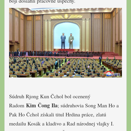
boji dosiahli pracovné úspechy.
Súdruh Rjong Kun Čchol bol ocenený
Kim Čong Ila
Radom
; súdruhovia Song Man Ho a
Pak Ho Čchol získali titul Hrdina práce, zlatú
medailu Kosák a kladivo a Rad národnej vlajky I.