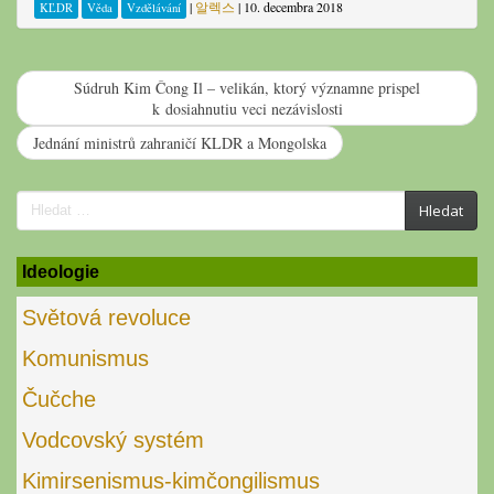
|
알렉스
|
10. decembra 2018
KĽDR
Věda
Vzdělávání
Súdruh Kim Čong Il – velikán, ktorý významne prispel
k dosiahnutiu veci nezávislosti
Jednání ministrů zahraničí KLDR a Mongolska
Search
Hledat
for:
Ideologie
Světová revoluce
Komunismus
Čučche
Vodcovský systém
Kimirsenismus-kimčongilismus