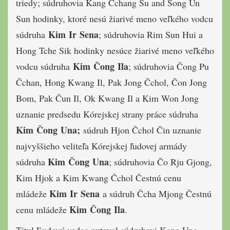
triedy; súdruhovia Kang Čchang Su and Song Un
Sun hodinky, ktoré nesú žiarivé meno veľkého vodcu
Kim Ir Sena
súdruha
; súdruhovia Rim Sun Hui a
Hong Tche Sik hodinky nesúce žiarivé meno veľkého
Kim Čong Ila
vodcu súdruha
; súdruhovia Čong Pu
Čchan, Hong Kwang Il, Pak Jong Čchol, Čon Jong
Bom, Pak Čun Il, Ok Kwang Il a Kim Won Jong
uznanie predsedu Kórejskej strany práce súdruha
Kim Čong Una;
súdruh Hjon Čchol Čin uznanie
najvyššieho veliteľa Kórejskej ľudovej armády
Kim Čong Una
súdruha
; súdruhovia Čo Rju Gjong,
Kim Hjok a Kim Kwang Čchol Čestnú cenu
Kim Ir Sena
mládeže
a súdruh Čcha Mjong Čestnú
Kim Čong Ila
cenu mládeže
.