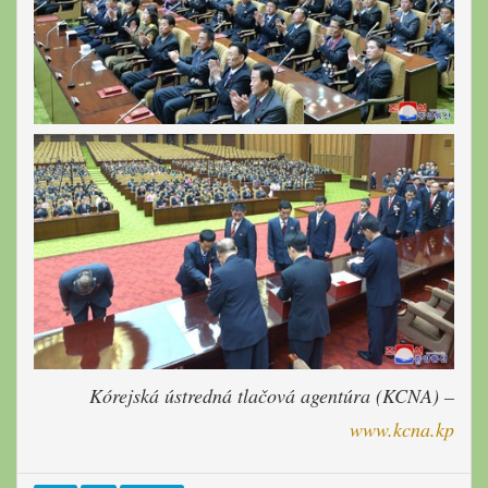
Kórejská ústredná tlačová agentúra (KCNA) –
www.kcna.kp