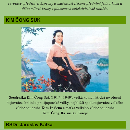
revoluce, představit úspěchy a zkušenosti získané předními jednotkami a
dělat mílové kroky v plamenech kolektivistické soutěže.
KIM ČONG SUK
Soudružka Kim Čong Suk (1917 - 1949), velká komunistická revoluční
bojovnice, hrdinka protijaponské války, nejbližší spolubojovnice velkého
Kim Ir Sena
vůdce soudruha
a matka velkého vůdce soudruha
Kim Čong Ila
, matka Koreje
RSDr. Jaroslav Kafka