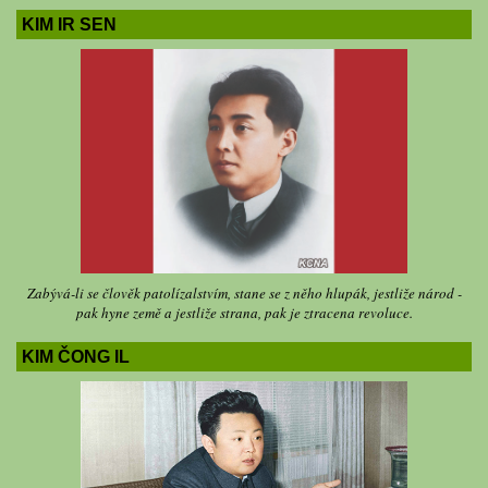
KIM IR SEN
Zabývá-li se člověk patolízalstvím, stane se z něho hlupák, jestliže národ -
pak hyne země a jestliže strana, pak je ztracena revoluce.
KIM ČONG IL