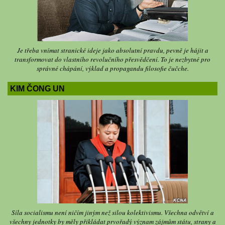
Je třeba vnímat stranické ideje jako absolutní pravdu, pevně je hájit a
transformovat do vlastního revolučního přesvědčení. To je nezbytné pro
správné chápání, výklad a propagandu filosofie čučche.
KIM ČONG UN
Síla socialismu není ničím jiným než silou kolektivismu. Všechna odvětví a
všechny jednotky by měly přikládat prvořadý význam zájmům státu, strany a