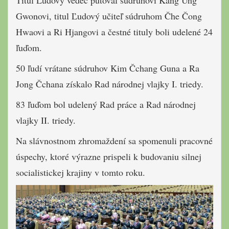
Titul Ľudový vedec putoval súdruhovi Kang Ung
Gwonovi, titul Ľudový učiteľ súdruhom Čhe Čong
Hwaovi a Ri Hjangovi a čestné tituly boli udelené 24
ľuďom.
50 ľudí vrátane súdruhov Kim Čchang Guna a Ra
Jong Čchana získalo Rad národnej vlajky I. triedy.
83 ľuďom bol udelený Rad práce a Rad národnej
vlajky II. triedy.
Na slávnostnom zhromaždení sa spomenuli pracovné
úspechy, ktoré výrazne prispeli k budovaniu silnej
socialistickej krajiny v tomto roku.