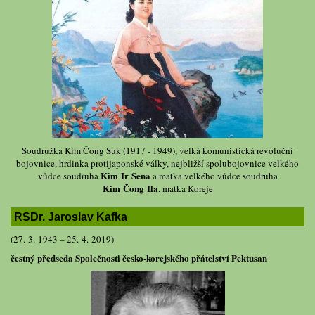
Soudružka Kim Čong Suk (1917 - 1949), velká komunistická revoluční
bojovnice, hrdinka protijaponské války, nejbližší spolubojovnice velkého
Kim Ir Sena
vůdce soudruha
a matka velkého vůdce soudruha
Kim Čong Ila
, matka Koreje
RSDr. Jaroslav Kafka
(27. 3. 1943 – 25. 4. 2019)
čestný předseda Společnosti česko-korejského přátelství Pektusan