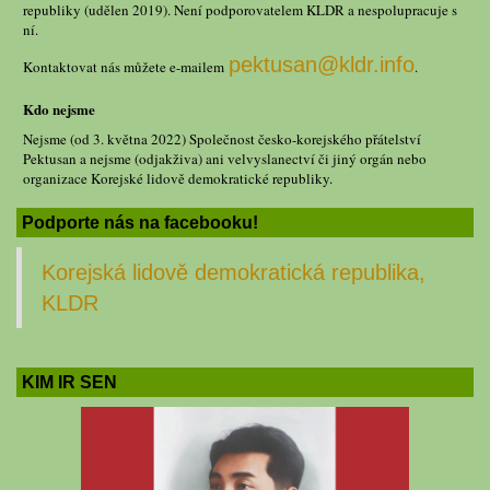
republiky (udělen 2019). Není podporovatelem KLDR a nespolupracuje s
ní.
pektusan@kldr.info
Kontaktovat nás můžete e-mailem
.
Kdo nejsme
Nejsme (od 3. května 2022) Společnost česko-korejského přátelství
Pektusan a nejsme (odjakživa) ani velvyslanectví či jiný orgán nebo
organizace Korejské lidově demokratické republiky.
Podporte nás na facebooku!
Korejská lidově demokratická republika,
KLDR
KIM IR SEN