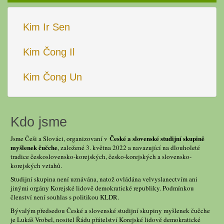
Kim Ir Sen
Kim Čong Il
Kim Čong Un
Kdo jsme
České a slovenské studijní skupině
Jsme Češi a Slováci, organizovaní v
myšlenek čučche
, založené 3. května 2022 a navazující na dlouholeté
tradice československo-korejských, česko-korejských a slovensko-
korejských vztahů.
Studijní skupina není uznávána, natož ovládána velvyslanectvím ani
jinými orgány Korejské lidově demokratické republiky. Podmínkou
členství není souhlas s politikou KLDR.
Bývalým předsedou České a slovenské studijní skupiny myšlenek čučche
je Lukáš Vrobel, nositel Řádu přátelství Korejské lidově demokratické