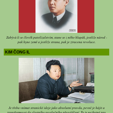
Zabývá-li se člověk patolízalstvím, stane se z něho hlupák, jestliže národ -
pak hyne země a jestliže strana, pak je ztracena revoluce.
KIM ČONG IL
Je třeba vnímat stranické ideje jako absolutní pravdu, pevně je hájit a
transformovat do vlastního revolučního přesvědčení. To je nezbytné pro