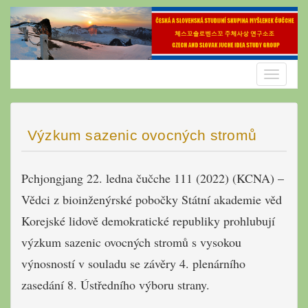
Skip
to
content
Toggle
navigatio
Výzkum sazenic ovocných stromů
Pchjongjang 22. ledna čučche 111 (2022) (KCNA) –
Vědci z bioinženýrské pobočky Státní akademie věd
Korejské lidově demokratické republiky prohlubují
výzkum sazenic ovocných stromů s vysokou
výnosností v souladu se závěry 4. plenárního
zasedání 8. Ústředního výboru strany.