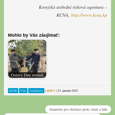
Korejská ústřední tisková agentura –
KCNA,
http://www.kcna.kp
Mohlo by Vás záujímať:
Oslavy Dne stromů
|
올빼미
|
23. januára 2022
KĽDR
Věda
Zemědělství
Amnestie pro zločince proti vlasti a lidu