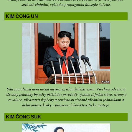
správné chápání, výklad a propagandu filosofie čučche.
KIM ČONG UN
Síla socialismu není ničím jiným než silou kolektivismu. Všechna odvětví a
všechny jednotky by měly přikládat prvořadý význam zájmům státu, strany a
revoluce, představit úspěchy a zkušenosti získané předními jednotkami a
dělat mílové kroky v plamenech kolektivistické soutěže.
KIM ČONG SUK