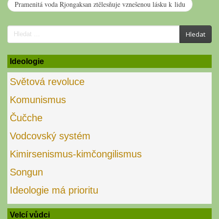
Pramenitá voda Rjongaksan ztělesňuje vznešenou lásku k lidu
Search
Hledat
for:
Ideologie
Světová revoluce
Komunismus
Čučche
Vodcovský systém
Kimirsenismus-kimčongilismus
Songun
Ideologie má prioritu
Velcí vůdci