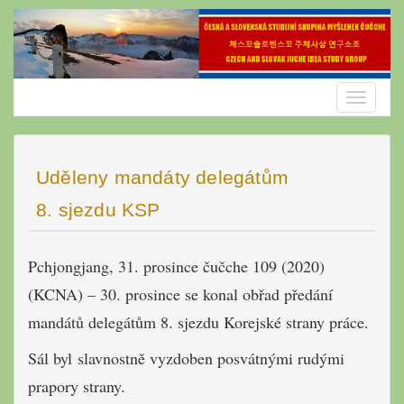
Skip
to
content
Toggle
navigatio
Uděleny mandáty delegátům
8. sjezdu KSP
Pchjongjang, 31. prosince čučche 109 (2020)
(KCNA) – 30. prosince se konal obřad předání
mandátů delegátům 8. sjezdu Korejské strany práce.
Sál byl slavnostně vyzdoben posvátnými rudými
prapory strany.