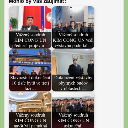
Mohlo by Vás záujímať:
Vážený soudruh
Vážený soudruh
KIM ČONG UN
KIM ČONG UN vedl
přednesl projev u…
výstavbu podniků…
Slavnostní dokončení
Dokončení výstavby
10 tisíc bytů ve třetí
obytných budov
fázi…
v oblastech…
Vážený soudruh
Vážený soudruh
KIM ČONG UN
KIM ČONG UN
navštívil památná
uskutečnil