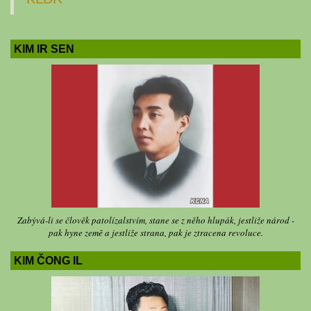
KIM IR SEN
Zabývá-li se člověk patolízalstvím, stane se z něho hlupák, jestliže národ -
pak hyne země a jestliže strana, pak je ztracena revoluce.
KIM ČONG IL