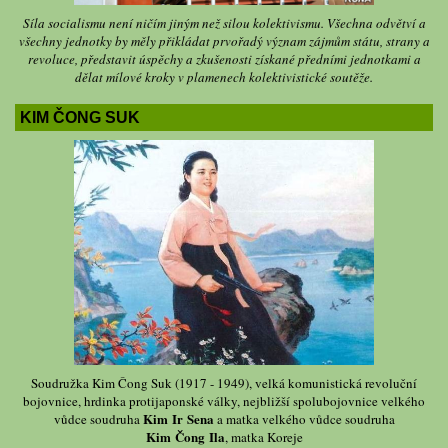
Síla socialismu není ničím jiným než silou kolektivismu. Všechna odvětví a
všechny jednotky by měly přikládat prvořadý význam zájmům státu, strany a
revoluce, představit úspěchy a zkušenosti získané předními jednotkami a
dělat mílové kroky v plamenech kolektivistické soutěže.
KIM ČONG SUK
Soudružka Kim Čong Suk (1917 - 1949), velká komunistická revoluční
bojovnice, hrdinka protijaponské války, nejbližší spolubojovnice velkého
Kim Ir Sena
vůdce soudruha
a matka velkého vůdce soudruha
Kim Čong Ila
, matka Koreje