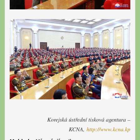
Korejská ústřední tisková agentura –
KCNA,
http://www.kcna.kp