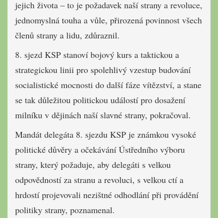
jejich života – to je požadavek naší strany a revoluce,
jednomyslná touha a vůle, přirozená povinnost všech
členů strany a lidu, zdůraznil.
8. sjezd KSP stanoví bojový kurs a taktickou a
strategickou linii pro spolehlivý vzestup budování
socialistické mocnosti do další fáze vítězství, a stane
se tak důležitou politickou událostí pro dosažení
milníku v dějinách naší slavné strany, pokračoval.
Mandát delegáta 8. sjezdu KSP je známkou vysoké
politické důvěry a očekávání Ústředního výboru
strany, který požaduje, aby delegáti s velkou
odpovědností za stranu a revoluci, s velkou ctí a
hrdostí projevovali nezištné odhodlání při provádění
politiky strany, poznamenal.