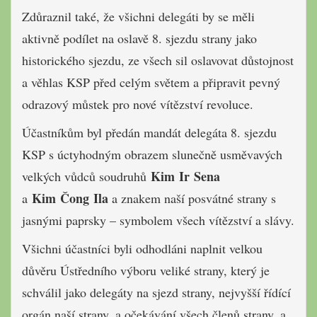
Zdůraznil také, že všichni delegáti by se měli
aktivně podílet na oslavě 8. sjezdu strany jako
historického sjezdu, ze všech sil oslavovat důstojnost
a věhlas KSP před celým světem a připravit pevný
odrazový můstek pro nové vítězství revoluce.
Účastníkům byl předán mandát delegáta 8. sjezdu
KSP s úctyhodným obrazem slunečně usměvavých
Kim Ir Sena
velkých vůdců soudruhů
Kim Čong Ila
a
a znakem naší posvátné strany s
jasnými paprsky – symbolem všech vítězství a slávy.
Všichni účastníci byli odhodláni naplnit velkou
důvěru Ústředního výboru veliké strany, který je
schválil jako delegáty na sjezd strany, nejvyšší řídící
orgán naší strany, a očekávání všech členů strany, a