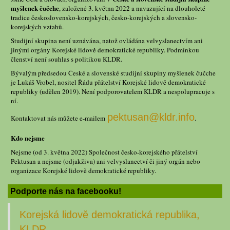
myšlenek čučche
, založené 3. května 2022 a navazující na dlouholeté
tradice československo-korejských, česko-korejských a slovensko-
korejských vztahů.
Studijní skupina není uznávána, natož ovládána velvyslanectvím ani
jinými orgány Korejské lidově demokratické republiky. Podmínkou
členství není souhlas s politikou KLDR.
Bývalým předsedou České a slovenské studijní skupiny myšlenek čučche
je Lukáš Vrobel, nositel Řádu přátelství Korejské lidově demokratické
republiky (udělen 2019). Není podporovatelem KLDR a nespolupracuje s
ní.
pektusan@kldr.info
Kontaktovat nás můžete e-mailem
.
Kdo nejsme
Nejsme (od 3. května 2022) Společnost česko-korejského přátelství
Pektusan a nejsme (odjakživa) ani velvyslanectví či jiný orgán nebo
organizace Korejské lidově demokratické republiky.
Podporte nás na facebooku!
Korejská lidově demokratická republika,
KLDR