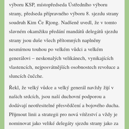
výboru KSP, místopředseda Ústředního výboru
strany, předseda přípravného výboru 8. sjezdu strany
soudruh Kim Če Rjong. Nadšeně uvedl, že v tomto
slavném okamžiku předání mandátů delegátů sjezdu
strany jsou duše všech přítomných naplněny
nesmírnou touhou po velkém vůdci a velkém
generálovi – neskonalých velikánech, vynikajících
vlastencích, nejposvátnějších osobnostech revoluce a
sluncích čučche.
Řekl, že velký vůdce a velký generál navždy žijí v
našich srdcích, jsou naší duchovní podporou a
dodávají neotřesitelné přesvědčení a bojového ducha.
Přijmout linii a strategii pro nová vítězství a vždy je
nominovat jako veliké delegáty sjezdu strany jako za