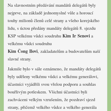
Na slavnostním předávání mandátů delegátů byly
nejprve, na základě jednomyslné vůle a horoucí
touhy milionů členů celé strany a všeho korejského
lidu, s úctou předány mandáty delegátů 8. sjezdu
Kim Ir Senovi
KSP velkému vůdci soudruhu
a
velkému vůdci soudruhu
Kim Čong Ilovi
, zakladatelům a budovatelům naší
slavné strany.
Jakmile bylo v sále oznámeno, že mandáty delegátů
byly uděleny velkému vůdci a velkému generálovi,
účastníci vyjádřili svou vřelou podporu a souhlas
bouřlivým potleskem. Všichni účastníci byli
zachváceni velkým vzrušením, že pozdraví sjezd
strany, přičemž velkého vůdce a velkého generála