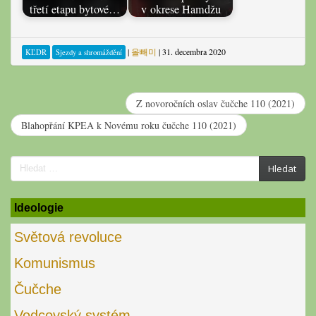
třetí etapu bytové…
v okrese Hamdžu
|
올빼미
|
31. decembra 2020
KĽDR
Sjezdy a shromáždění
Z novoročních oslav čučche 110 (2021)
Blahopřání KPEA k Novému roku čučche 110 (2021)
Search
Hledat
for:
Ideologie
Světová revoluce
Komunismus
Čučche
Vodcovský systém