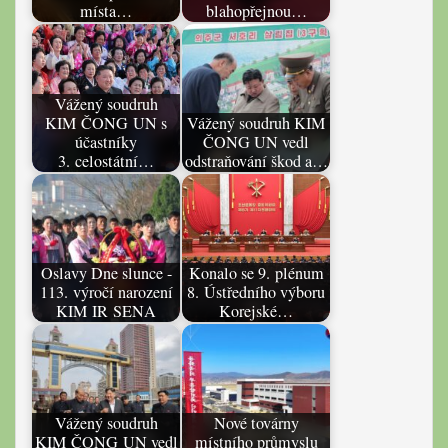
místa…
blahopřejnou…
Vážený soudruh
KIM ČONG UN s
Vážený soudruh KIM
účastníky
ČONG UN vedl
3. celostátní…
odstraňování škod a…
Oslavy Dne slunce -
Konalo se 9. plénum
113. výročí narození
8. Ústředního výboru
KIM IR SENA
Korejské…
Vážený soudruh
Nové továrny
KIM ČONG UN vedl
místního průmyslu