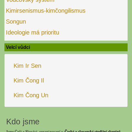
Kimirsenismus-kimčongilismus
Songun
Ideologie má prioritu
Velcí vůdci
Kim Ir Sen
Kim Čong Il
Kim Čong Un
Kdo jsme
České a slovenské studijní skupině
Jsme Češi a Slováci, organizovaní v