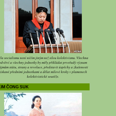
íla socialismu není ničím jiným než silou kolektivismu. Všechna
odvětví a všechny jednotky by měly přikládat prvořadý význam
ájmům státu, strany a revoluce, představit úspěchy a zkušenosti
získané předními jednotkami a dělat mílové kroky v plamenech
kolektivistické soutěže.
KIM ČONG SUK