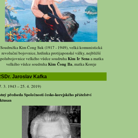
Soudružka Kim Čong Suk (1917 - 1949), velká komunistická
revoluční bojovnice, hrdinka protijaponské války, nejbližší
Kim Ir Sena
spolubojovnice velkého vůdce soudruha
a matka
Kim Čong Ila
velkého vůdce soudruha
, matka Koreje
SDr. Jaroslav Kafka
7. 3. 1943 – 25. 4. 2019)
stný předseda Společnosti česko-korejského přátelství
ktusan