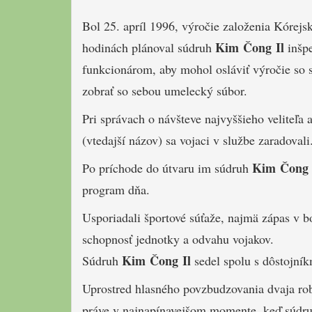
Bol 25. apríl 1996, výročie založenia Kórejs
Kim Čong Il
hodinách plánoval súdruh
inšpe
funkcionárom, aby mohol osláviť výročie so s
zobrať so sebou umelecký súbor.
Pri správach o návšteve najvyššieho veliteľa
(vtedajší názov) sa vojaci v službe zaradovali
Kim Čong 
Po príchode do útvaru im súdruh
program dňa.
Usporiadali športové súťaže, najmä zápas v bo
schopnosť jednotky a odvahu vojakov.
Kim Čong Il
Súdruh
sedel spolu s dôstojník
Uprostred hlasného povzbudzovania dvaja robus
práve v najnapínavejšom momente, keď súdr