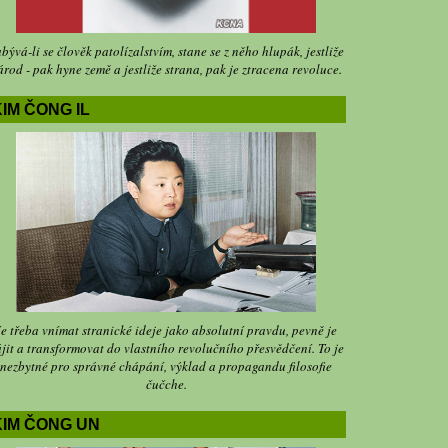
bývá-li se člověk patolízalstvím, stane se z něho hlupák, jestliže
árod - pak hyne země a jestliže strana, pak je ztracena revoluce.
IM ČONG IL
Je třeba vnímat stranické ideje jako absolutní pravdu, pevně je
jit a transformovat do vlastního revolučního přesvědčení. To je
nezbytné pro správné chápání, výklad a propagandu filosofie
čučche.
KIM ČONG UN