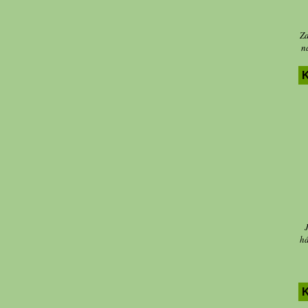
Za
n
K
há