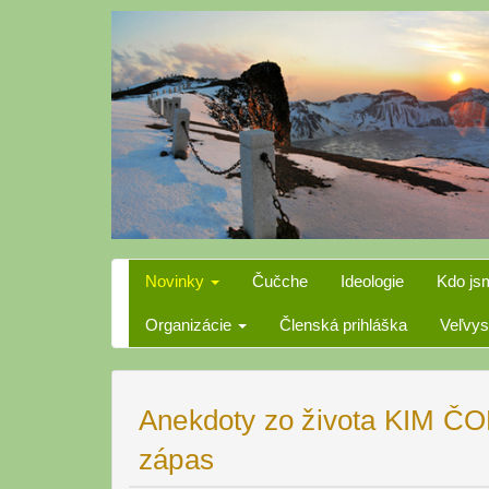
Skip
to
content
Novinky
Čučche
Ideologie
Kdo js
Organizácie
Členská prihláška
Veľvys
Anekdoty zo života KIM ČO
zápas