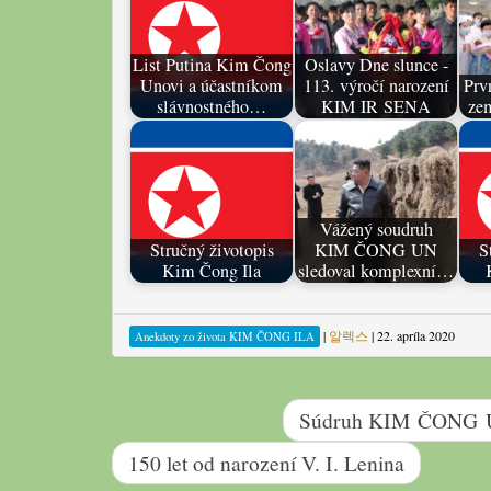
List Putina Kim Čong
Oslavy Dne slunce -
Unovi a účastníkom
113. výročí narození
Prv
slávnostného…
KIM IR SENA
ze
Vážený soudruh
Stručný životopis
KIM ČONG UN
S
Kim Čong Ila
sledoval komplexní…
|
알렉스
|
22. apríla 2020
Anekdoty zo života KIM ČONG ILA
Súdruh KIM ČONG UN 
150 let od narození V. I. Lenina