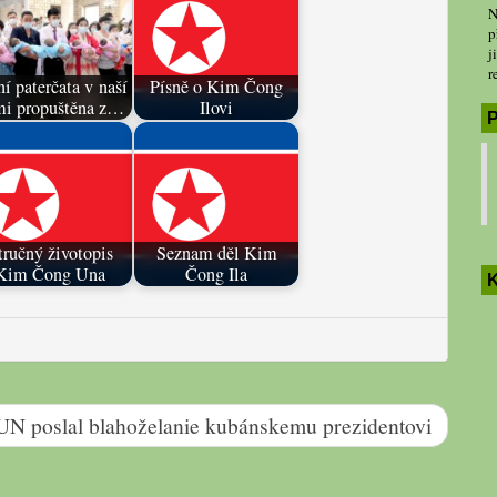
N
p
j
r
ní paterčata v naší
Písně o Kim Čong
mi propuštěna z…
Ilovi
P
tručný životopis
Seznam děl Kim
Kim Čong Una
Čong Ila
K
poslal blahoželanie kubánskemu prezidentovi