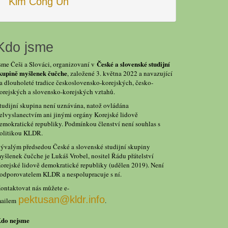
Kim Čong Un
Kdo jsme
České a slovenské studijní
sme Češi a Slováci, organizovaní v
kupině myšlenek čučche
, založené 3. května 2022 a navazující
a dlouholeté tradice československo-korejských, česko-
orejských a slovensko-korejských vztahů.
tudijní skupina není uznávána, natož ovládána
elvyslanectvím ani jinými orgány Korejské lidově
emokratické republiky. Podmínkou členství není souhlas s
olitikou KLDR.
ývalým předsedou České a slovenské studijní skupiny
yšlenek čučche je Lukáš Vrobel, nositel Řádu přátelství
orejské lidově demokratické republiky (udělen 2019). Není
odporovatelem KLDR a nespolupracuje s ní.
ontaktovat nás můžete e-
pektusan@kldr.info
ailem
.
do nejsme