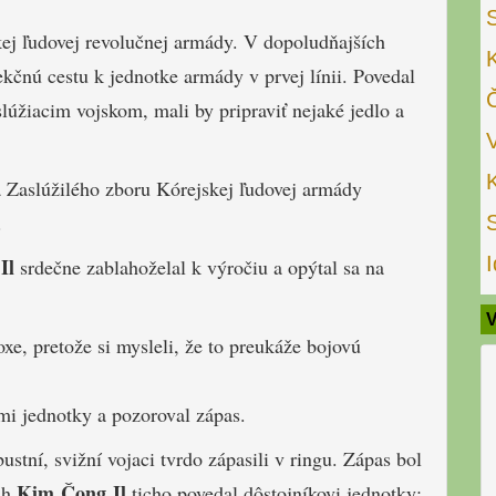
kej ľudovej revolučnej armády. V dopoludňajších
kčnú cestu k jednotke armády v prvej línii. Povedal
lúžiacim vojskom, mali by pripraviť nejaké jedlo a
 a Zaslúžilého zboru Kórejskej ľudovej armády
.
I
Il
srdečne zablahoželal k výročiu a opýtal sa na
V
xe, pretože si mysleli, že to preukáže bojovú
mi jednotky a pozoroval zápas.
tní, svižní vojaci tvrdo zápasili v ringu. Zápas bol
Kim Čong Il
uh
ticho povedal dôstojníkovi jednotky: