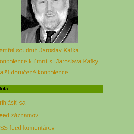
emřel soudruh Jaroslav Kafka
ondolence k úmrtí s. Jaroslava Kafky
alší doručené kondolence
eta
rihlásiť sa
eed záznamov
SS feed komentárov