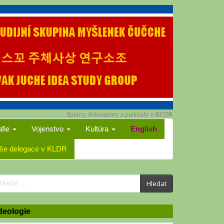
Správy, dokumenty a preklady o KĽDR
afie
Vojenstvo
Kultúra
English
še delegace v KLDR
earch
Hledat
or:
deologie