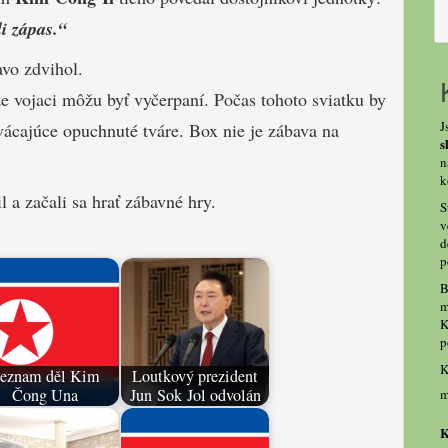
li zápas.“
vo zdvihol.
e vojaci môžu byť vyčerpaní. Počas tohoto sviatku by
J
vácajúce opuchnuté tváre. Box nie je zábava na
s
n
k
 a začali sa hrať zábavné hry.
S
v
d
p
B
m
K
p
K
eznam děl Kim
Loutkový prezident
Čong Una
Jun Sok Jol odvolán
m
K