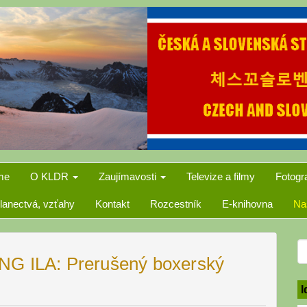
me
O KLDR
Zaujímavosti
Televize a filmy
Fotogr
lanectvá, vzťahy
Kontakt
Rozcestník
E-knihovna
Na
S
NG ILA: Prerušený boxerský
f
I