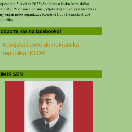
ejsme (od 3. května 2022) Společnost česko-korejského
řátelství Pektusan a nejsme (odjakživa) ani velvyslanectví či
iný orgán nebo organizace Korejské lidově demokratické
epubliky.
odporte nás na facebooku!
Korejská lidově demokratická
republika, KLDR
IM IR SEN