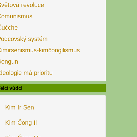
Světová revoluce
Komunismus
Čučche
Vodcovský systém
Kimirsenismus-kimčongilismus
Songun
deologie má prioritu
elcí vůdci
Kim Ir Sen
Kim Čong Il