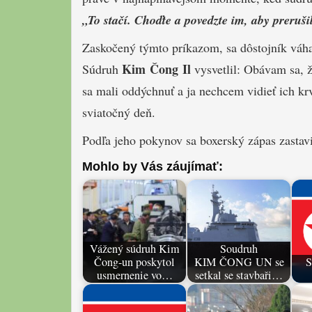
„To stačí. Choďte a povedzte im, aby preruši
Zaskočený týmto príkazom, sa dôstojník váha
Kim Čong Il
Súdruh
vysvetlil: Obávam sa, ž
sa mali oddýchnuť a ja nechcem vidieť ich kr
sviatočný deň.
Podľa jeho pokynov sa boxerský zápas zastavil
Mohlo by Vás záujímať:
Vážený súdruh Kim
Soudruh
Čong-un poskytol
KIM ČONG UN se
S
usmernenie vo…
setkal se stavbaři…