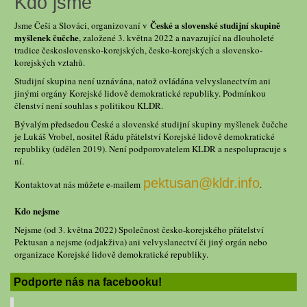
Kdo jsme
České a slovenské studijní skupině
Jsme Češi a Slováci, organizovaní v
myšlenek čučche
, založené 3. května 2022 a navazující na dlouholeté
tradice československo-korejských, česko-korejských a slovensko-
korejských vztahů.
Studijní skupina není uznávána, natož ovládána velvyslanectvím ani
jinými orgány Korejské lidově demokratické republiky. Podmínkou
členství není souhlas s politikou KLDR.
Bývalým předsedou České a slovenské studijní skupiny myšlenek čučche
je Lukáš Vrobel, nositel Řádu přátelství Korejské lidově demokratické
republiky (udělen 2019). Není podporovatelem KLDR a nespolupracuje s
ní.
pektusan@kldr.info
Kontaktovat nás můžete e-mailem
.
Kdo nejsme
Nejsme (od 3. května 2022) Společnost česko-korejského přátelství
Pektusan a nejsme (odjakživa) ani velvyslanectví či jiný orgán nebo
organizace Korejské lidově demokratické republiky.
Podporte nás na facebooku!