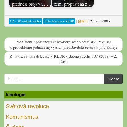
přednesl projev u…
zemi propuštěna z…
|
올빼미
|
27. apríla 2018
CZ a SK studijní skupina
Naše delegace v KLDR
Prohlášení Společnosti česko-korejského přátelství Pektusan
k proběhlému jednání nejvyšších představitelů severu a jihu Koreje
Z návštěvy naší delegace v KLDR v dubnu čučche 107 (2018) – 2.
část
Search
Hledat
for:
Ideologie
Světová revoluce
Komunismus