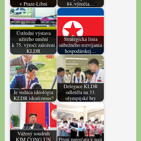
v Praze-Libni
84. výročia…
Ústřední výstava
užitého umění
Strategická línia
k 75. výročí založení
súbežného rozvíjania
KLDR
hospodárskej…
Delegace KLDR
Je vedúca ideológia
odletěla na 33.
KĽDR idealizmus?
olympijské hry
Vážený soudruh
KIM ČONG UN
První paterčata v naší