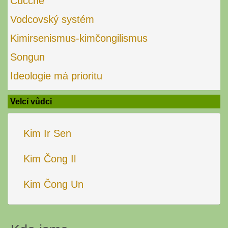
Čučche
Vodcovský systém
Kimirsenismus-kimčongilismus
Songun
Ideologie má prioritu
Velcí vůdci
Kim Ir Sen
Kim Čong Il
Kim Čong Un