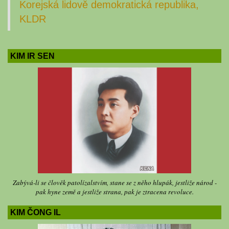
Korejská lidově demokratická republika,
KLDR
KIM IR SEN
Zabývá-li se člověk patolízalstvím, stane se z něho hlupák, jestliže národ -
pak hyne země a jestliže strana, pak je ztracena revoluce.
KIM ČONG IL