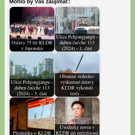
Mohlo by Vás záujímať:
Ulice Pchjongjangu –
Oslavy 75 let KLDR
duben čučche 113
v Japonsku
(2024) – 1. část
Obranné vedecko-
Ulice Pchjongjangu –
výskumné ústavy
duben čučche 113
KĽDR vykonali
(2024) – 3. část
testy…
Úvodníky novín v
Přednáška o KLDR
KĽDR pri príležitosti