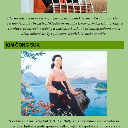
Síla socialismu není ničím jiným než silou kolektivismu. Všechna odvětví a
všechny jednotky by měly přikládat prvořadý význam zájmům státu, strany a
revoluce, představit úspěchy a zkušenosti získané předními jednotkami a
dělat mílové kroky v plamenech kolektivistické soutěže.
KIM ČONG SUK
Soudružka Kim Čong Suk (1917 - 1949), velká komunistická revoluční
bojovnice, hrdinka protijaponské války, nejbližší spolubojovnice velkého