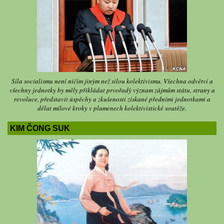
Síla socialismu není ničím jiným než silou kolektivismu. Všechna odvětví a
všechny jednotky by měly přikládat prvořadý význam zájmům státu, strany a
revoluce, představit úspěchy a zkušenosti získané předními jednotkami a
dělat mílové kroky v plamenech kolektivistické soutěže.
KIM ČONG SUK