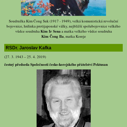
Soudružka Kim Čong Suk (1917 - 1949), velká komunistická revoluční
bojovnice, hrdinka protijaponské války, nejbližší spolubojovnice velkého
Kim Ir Sena
vůdce soudruha
a matka velkého vůdce soudruha
Kim Čong Ila
, matka Koreje
RSDr. Jaroslav Kafka
(27. 3. 1943 – 25. 4. 2019)
čestný předseda Společnosti česko-korejského přátelství Pektusan