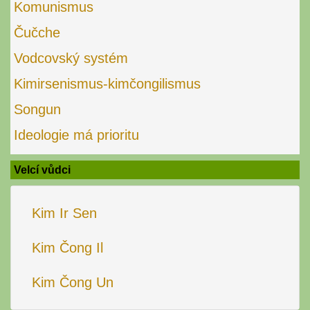
Komunismus
Čučche
Vodcovský systém
Kimirsenismus-kimčongilismus
Songun
Ideologie má prioritu
Velcí vůdci
Kim Ir Sen
Kim Čong Il
Kim Čong Un