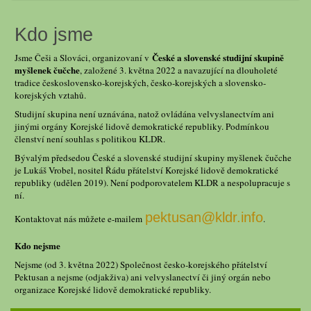
Kdo jsme
České a slovenské studijní skupině
Jsme Češi a Slováci, organizovaní v
myšlenek čučche
, založené 3. května 2022 a navazující na dlouholeté
tradice československo-korejských, česko-korejských a slovensko-
korejských vztahů.
Studijní skupina není uznávána, natož ovládána velvyslanectvím ani
jinými orgány Korejské lidově demokratické republiky. Podmínkou
členství není souhlas s politikou KLDR.
Bývalým předsedou České a slovenské studijní skupiny myšlenek čučche
je Lukáš Vrobel, nositel Řádu přátelství Korejské lidově demokratické
republiky (udělen 2019). Není podporovatelem KLDR a nespolupracuje s
ní.
pektusan@kldr.info
Kontaktovat nás můžete e-mailem
.
Kdo nejsme
Nejsme (od 3. května 2022) Společnost česko-korejského přátelství
Pektusan a nejsme (odjakživa) ani velvyslanectví či jiný orgán nebo
organizace Korejské lidově demokratické republiky.