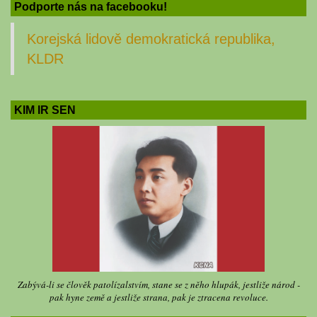
Podporte nás na facebooku!
Korejská lidově demokratická republika,
KLDR
KIM IR SEN
Zabývá-li se člověk patolízalstvím, stane se z něho hlupák, jestliže národ -
pak hyne země a jestliže strana, pak je ztracena revoluce.