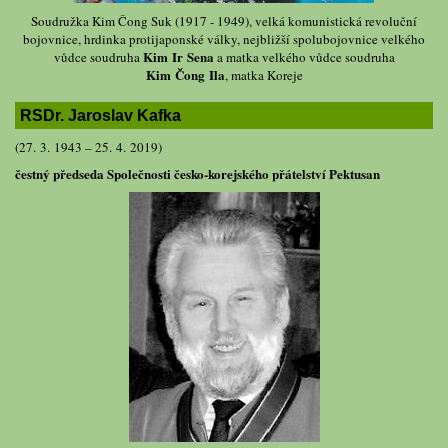
Soudružka Kim Čong Suk (1917 - 1949), velká komunistická revoluční
bojovnice, hrdinka protijaponské války, nejbližší spolubojovnice velkého
Kim Ir Sena
vůdce soudruha
a matka velkého vůdce soudruha
Kim Čong Ila
, matka Koreje
RSDr. Jaroslav Kafka
(27. 3. 1943 – 25. 4. 2019)
čestný předseda Společnosti česko-korejského přátelství Pektusan