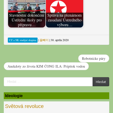
Slavnostní dokončení
Správa na plenárnom
Ústřední školy pro
zasadaní Ústredného
přípravu…
výboru…
|
올빼미
|
30. apríla 2020
CZ a SK studijní skupina
Robotnícke páry
Anekdoty zo života KIM ČONG ILA: Prípitok vodou
Search
Hledat
for:
Ideologie
Světová revoluce