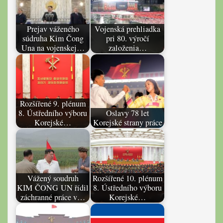
Prejav váženého
Vojenská prehliadka
súdruha Kim Čong
pri 80. výročí
Una na vojenskej…
založenia…
Rozšířené 9. plénum
8. Ústředního výboru
Oslavy 78 let
Korejské…
Korejské strany práce
Vážený soudruh
Rozšířené 10. plénum
KIM ČONG UN řídil
8. Ústředního výboru
záchranné práce v…
Korejské…