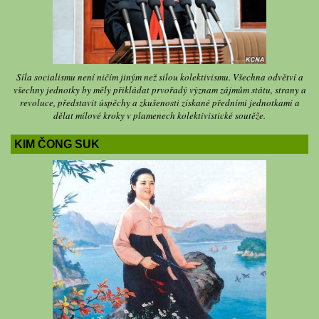
Síla socialismu není ničím jiným než silou kolektivismu. Všechna odvětví a
všechny jednotky by měly přikládat prvořadý význam zájmům státu, strany a
revoluce, představit úspěchy a zkušenosti získané předními jednotkami a
dělat mílové kroky v plamenech kolektivistické soutěže.
KIM ČONG SUK