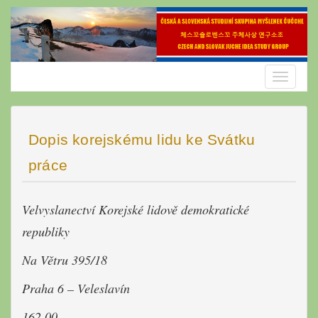
Skip
to
content
Toggle
navigatio
Dopis korejskému lidu ke Svátku
práce
Velvyslanectví Korejské lidově demokratické
republiky
Na Větru 395/18
Praha 6 – Veleslavín
162 00