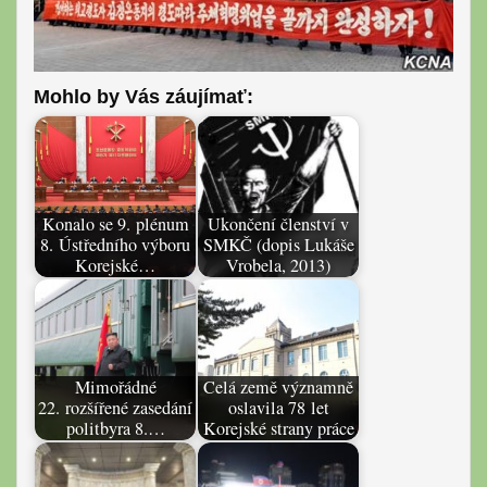
Mohlo by Vás záujímať:
Konalo se 9. plénum
Ukončení členství v
8. Ústředního výboru
SMKČ (dopis Lukáše
Korejské…
Vrobela, 2013)
Mimořádné
Celá země významně
22. rozšířené zasedání
oslavila 78 let
politbyra 8.…
Korejské strany práce