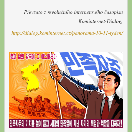
Převzato z revolučního internetového časopisu
Kominternet-Dialog,
http://dialog.kominternet.cz/panorama-10-11-tyden/