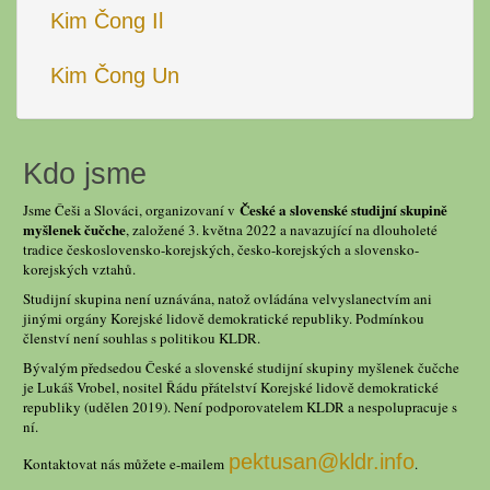
Kim Čong Il
Kim Čong Un
Kdo jsme
České a slovenské studijní skupině
Jsme Češi a Slováci, organizovaní v
myšlenek čučche
, založené 3. května 2022 a navazující na dlouholeté
tradice československo-korejských, česko-korejských a slovensko-
korejských vztahů.
Studijní skupina není uznávána, natož ovládána velvyslanectvím ani
jinými orgány Korejské lidově demokratické republiky. Podmínkou
členství není souhlas s politikou KLDR.
Bývalým předsedou České a slovenské studijní skupiny myšlenek čučche
je Lukáš Vrobel, nositel Řádu přátelství Korejské lidově demokratické
republiky (udělen 2019). Není podporovatelem KLDR a nespolupracuje s
ní.
pektusan@kldr.info
Kontaktovat nás můžete e-mailem
.