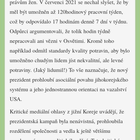
právům žen. V červenci 2021 se nechal slyšet, že by
měl být umožněn až 120hodinový pracovní týden,
což by odpovídalo 17 hodinám denně 7 dní v týdnu.
Odpůrci argumentovali, že tolik hodin týdně
nepracovali ani vězni v Osvětimi. Kromě toho
například odmítl standardy kvality potravin, aby bylo
umožněno chudým lidem jíst nekvalitní, ale levné
potraviny. (Jaký lidumil!) To vše naznačuje, že nový
prezident prohloubí asociální povahu jihokorejského
systému a jeho jednostrannou orientaci na vazalství
USA.
Kritické mediální ohlasy z jižní Koreje uvádějí, že
prezidentská kampaň byla nenávistná, prohloubila
rozdělení společnosti a vedla k ještě většímu