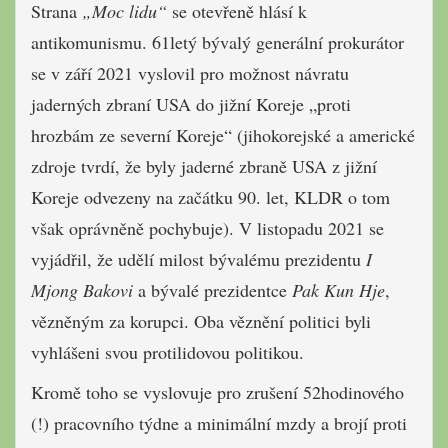
Strana
„Moc lidu“
se otevřeně hlásí k
antikomunismu. 61letý bývalý generální prokurátor
se v září 2021 vyslovil pro možnost návratu
jaderných zbraní USA do jižní Koreje „proti
hrozbám ze severní Koreje“ (jihokorejské a americké
zdroje tvrdí, že byly jaderné zbraně USA z jižní
Koreje odvezeny na začátku 90. let, KLDR o tom
však oprávněně pochybuje). V listopadu 2021 se
vyjádřil, že udělí milost bývalému prezidentu
I
Mjong Bakovi
a bývalé prezidentce
Pak Kun Hje
,
vězněným za korupci. Oba věznění politici byli
vyhlášeni svou protilidovou politikou.
Kromě toho se vyslovuje pro zrušení 52hodinového
(!) pracovního týdne a minimální mzdy a brojí proti