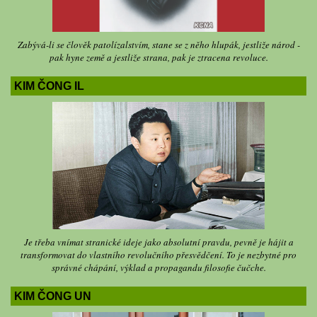
Zabývá-li se člověk patolízalstvím, stane se z něho hlupák, jestliže národ -
pak hyne země a jestliže strana, pak je ztracena revoluce.
KIM ČONG IL
Je třeba vnímat stranické ideje jako absolutní pravdu, pevně je hájit a
transformovat do vlastního revolučního přesvědčení. To je nezbytné pro
správné chápání, výklad a propagandu filosofie čučche.
KIM ČONG UN