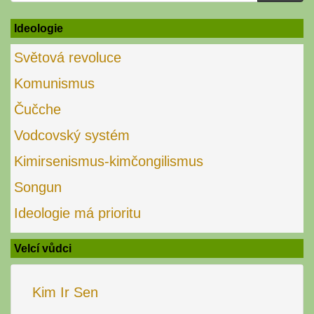
for:
Ideologie
Světová revoluce
Komunismus
Čučche
Vodcovský systém
Kimirsenismus-kimčongilismus
Songun
Ideologie má prioritu
Velcí vůdci
Kim Ir Sen