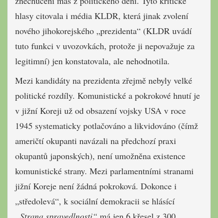
znechucení mas z politického dění. Tyto kritické
hlasy citovala i média KLDR, která jinak zvolení
nového jihokorejského „prezidenta“ (KLDR uvádí
tuto funkci v uvozovkách, protože ji nepovažuje za
legitimní) jen konstatovala, ale nehodnotila.
Mezi kandidáty na prezidenta zřejmě nebyly velké
politické rozdíly. Komunistické a pokrokové hnutí je
v jižní Koreji už od obsazení vojsky USA v roce
1945 systematicky potlačováno a likvidováno (čímž
američtí okupanti navázali na předchozí praxi
okupantů japonských), není umožněna existence
komunistické strany. Mezi parlamentními stranami
jižní Koreje není žádná pokroková. Dokonce i
„středolevá“, k sociální demokracii se hlásící
„Strana spravedlnosti“
má jen 6 křesel z 300.