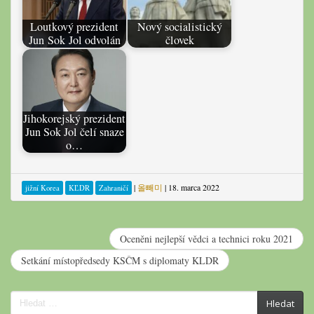
Loutkový prezident
Nový socialistický
Jun Sok Jol odvolán
človek
Jihokorejský prezident
Jun Sok Jol čelí snaze
o…
|
올빼미
|
18. marca 2022
jižní Korea
KĽDR
Zahraničí
Oceněni nejlepší vědci a technici roku 2021
Setkání místopředsedy KSČM s diplomaty KLDR
Search
Hledat