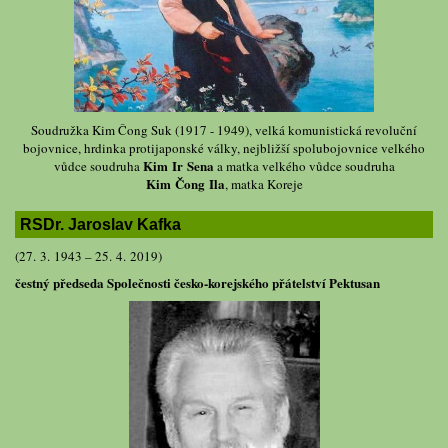
Soudružka Kim Čong Suk (1917 - 1949), velká komunistická revoluční
bojovnice, hrdinka protijaponské války, nejbližší spolubojovnice velkého
Kim Ir Sena
vůdce soudruha
a matka velkého vůdce soudruha
Kim Čong Ila
, matka Koreje
RSDr. Jaroslav Kafka
(27. 3. 1943 – 25. 4. 2019)
čestný předseda Společnosti česko-korejského přátelství Pektusan