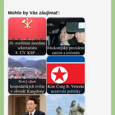
Mohlo by Vás záujímať:
30. rozšířené zasedání
sekretariátu
Jihokorejský prezident
8. ÚV KSP…
zatčen a uvězněn
Nový chov
hospodářských zvířat
Kim Čong Il: Veterán
v obvodě Kangdong
nezávislé politiky