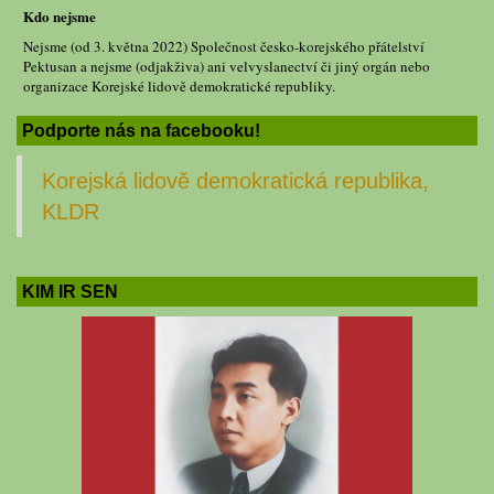
Kdo nejsme
Nejsme (od 3. května 2022) Společnost česko-korejského přátelství
Pektusan a nejsme (odjakživa) ani velvyslanectví či jiný orgán nebo
organizace Korejské lidově demokratické republiky.
Podporte nás na facebooku!
Korejská lidově demokratická republika,
KLDR
KIM IR SEN