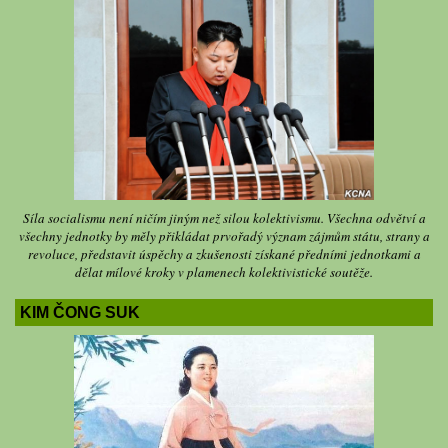
Síla socialismu není ničím jiným než silou kolektivismu. Všechna odvětví a
všechny jednotky by měly přikládat prvořadý význam zájmům státu, strany a
revoluce, představit úspěchy a zkušenosti získané předními jednotkami a
dělat mílové kroky v plamenech kolektivistické soutěže.
KIM ČONG SUK