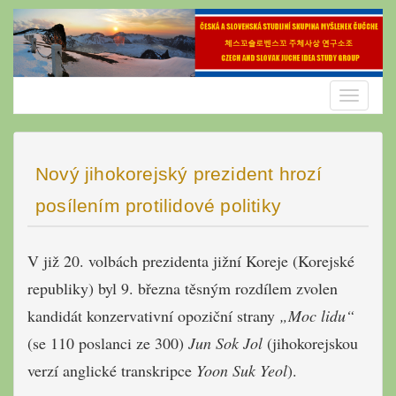
Skip
to
content
Toggle
navigatio
Nový jihokorejský prezident hrozí
posílením protilidové politiky
V již 20. volbách prezidenta jižní Koreje (Korejské
republiky) byl 9. března těsným rozdílem zvolen
kandidát konzervativní opoziční strany
„Moc lidu“
(se 110 poslanci ze 300)
Jun Sok Jol
(jihokorejskou
verzí anglické transkripce
Yoon Suk Yeol
).