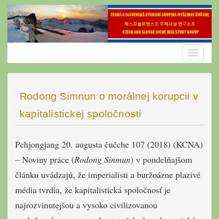
Skip
to
content
Toggle
navigatio
Rodong Simnun o morálnej korupcii v
kapitalistickej spoločnosti
Pchjongjang 20. augusta čučche 107 (2018) (KCNA)
– Noviny práce (
Rodong Sinmun
) v pondelňajšom
článku uvádzajú, že imperialisti a buržoázne plazivé
média tvrdia, že kapitalistická spoločnosť je
najrozvinutejšou a vysoko civilizovanou