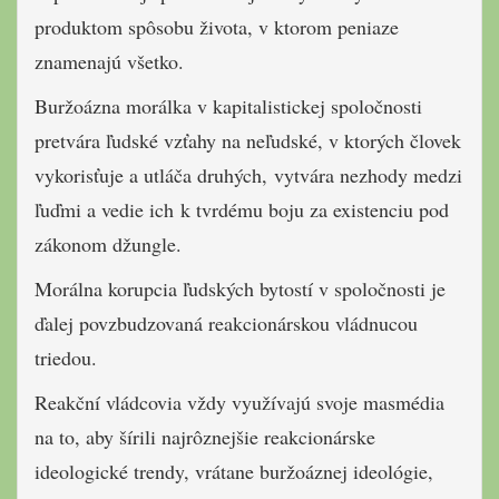
produktom spôsobu života, v ktorom peniaze
znamenajú všetko.
Buržoázna morálka v kapitalistickej spoločnosti
pretvára ľudské vzťahy na neľudské, v ktorých človek
vykorisťuje a utláča druhých, vytvára nezhody medzi
ľuďmi a vedie ich k tvrdému boju za existenciu pod
zákonom džungle.
Morálna korupcia ľudských bytostí v spoločnosti je
ďalej povzbudzovaná reakcionárskou vládnucou
triedou.
Reakční vládcovia vždy využívajú svoje masmédia
na to, aby šírili najrôznejšie reakcionárske
ideologické trendy, vrátane buržoáznej ideológie,