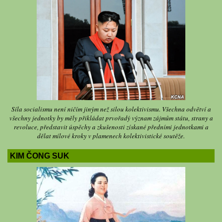
Síla socialismu není ničím jiným než silou kolektivismu. Všechna odvětví a
všechny jednotky by měly přikládat prvořadý význam zájmům státu, strany a
revoluce, představit úspěchy a zkušenosti získané předními jednotkami a
dělat mílové kroky v plamenech kolektivistické soutěže.
KIM ČONG SUK