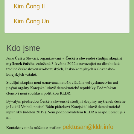
Kim Čong Il
Kim Čong Un
Kdo jsme
České a slovenské studijní skupině
Jsme Češi a Slováci, organizovaní v
myšlenek čučche
, založené 3. května 2022 a navazující na dlouholeté
tradice československo-korejských, česko-korejských a slovensko-
korejských vztahů.
Studijní skupina není uznávána, natož ovládána velvyslanectvím ani
jinými orgány Korejské lidově demokratické republiky. Podmínkou
členství není souhlas s politikou KLDR.
Bývalým předsedou České a slovenské studijní skupiny myšlenek čučche
je Lukáš Vrobel, nositel Řádu přátelství Korejské lidově demokratické
republiky (udělen 2019). Není podporovatelem KLDR a nespolupracuje s
ní.
pektusan@kldr.info
Kontaktovat nás můžete e-mailem
.