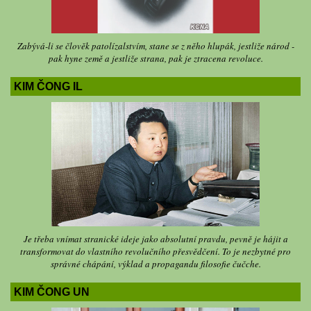
Zabývá-li se člověk patolízalstvím, stane se z něho hlupák, jestliže národ -
pak hyne země a jestliže strana, pak je ztracena revoluce.
KIM ČONG IL
Je třeba vnímat stranické ideje jako absolutní pravdu, pevně je hájit a
transformovat do vlastního revolučního přesvědčení. To je nezbytné pro
správné chápání, výklad a propagandu filosofie čučche.
KIM ČONG UN