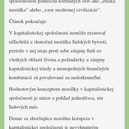
spoločnosťou pomocou kvetnatých slov ako „etická
morálka“ alebo „vzor modernej civilizácie“.
Článok pokračuje:
V kapitalistickej spoločnosti nemôže existovať
ušľachtilá a skutočná morálka ľudských bytostí,
pretože v nej stoja proti sebe záujmy ľudí zo
všetkých oblastí života a požiadavky a záujmy
kapitalistickej triedy a monopolných finančných
kombinácií sú považované za nedotknuteľné.
Hodnotovým konceptom morálky v kapitalistickej
spoločnosti je názor a pohľad jednotlivca, nie
ľudových más.
Denne sa zhoršujúca morálna korupcia v
kapitalistickej spoločnosti je nevyhnutným