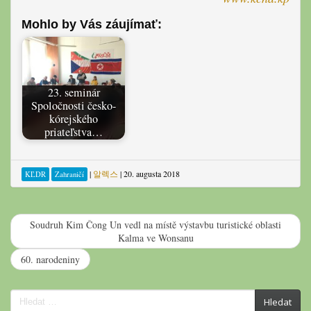
Mohlo by Vás záujímať:
23. seminár
Spoločnosti česko-
kórejského
priateľstva…
|
알렉스
|
20. augusta 2018
KĽDR
Zahraničí
Soudruh Kim Čong Un vedl na místě výstavbu turistické oblasti
Kalma ve Wonsanu
60. narodeniny
Search
Hledat