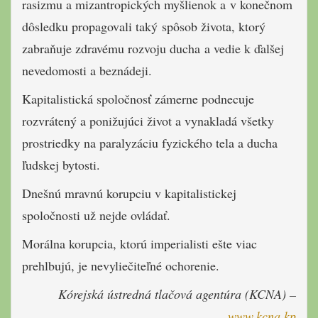
rasizmu a mizantropických myšlienok a v konečnom
dôsledku propagovali taký spôsob života, ktorý
zabraňuje zdravému rozvoju ducha a vedie k ďalšej
nevedomosti a beznádeji.
Kapitalistická spoločnosť zámerne podnecuje
rozvrátený a ponižujúci život a vynakladá všetky
prostriedky na paralyzáciu fyzického tela a ducha
ľudskej bytosti.
Dnešnú mravnú korupciu v kapitalistickej
spoločnosti už nejde ovládať.
Morálna korupcia, ktorú imperialisti ešte viac
prehlbujú, je nevyliečiteľné ochorenie.
Kórejská ústredná tlačová agentúra (KCNA) –
www.kcna.kp