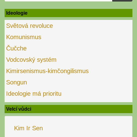
for:
Ideologie
Světová revoluce
Komunismus
Čučche
Vodcovský systém
Kimirsenismus-kimčongilismus
Songun
Ideologie má prioritu
Velcí vůdci
Kim Ir Sen