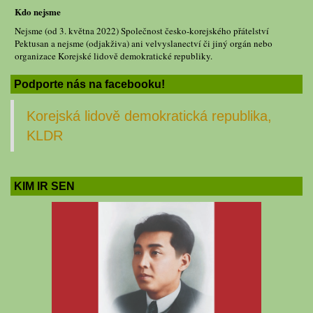
Kdo nejsme
Nejsme (od 3. května 2022) Společnost česko-korejského přátelství
Pektusan a nejsme (odjakživa) ani velvyslanectví či jiný orgán nebo
organizace Korejské lidově demokratické republiky.
Podporte nás na facebooku!
Korejská lidově demokratická republika,
KLDR
KIM IR SEN