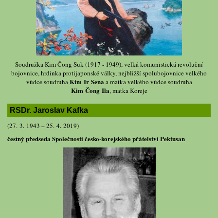
Soudružka Kim Čong Suk (1917 - 1949), velká komunistická revoluční
bojovnice, hrdinka protijaponské války, nejbližší spolubojovnice velkého
Kim Ir Sena
vůdce soudruha
a matka velkého vůdce soudruha
Kim Čong Ila
, matka Koreje
RSDr. Jaroslav Kafka
(27. 3. 1943 – 25. 4. 2019)
čestný předseda Společnosti česko-korejského přátelství Pektusan