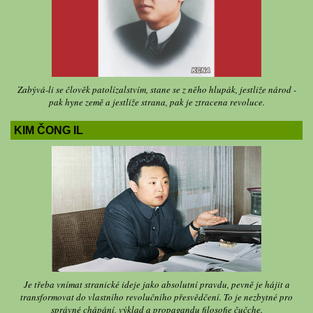
Zabývá-li se člověk patolízalstvím, stane se z něho hlupák, jestliže národ -
pak hyne země a jestliže strana, pak je ztracena revoluce.
KIM ČONG IL
Je třeba vnímat stranické ideje jako absolutní pravdu, pevně je hájit a
transformovat do vlastního revolučního přesvědčení. To je nezbytné pro
správné chápání, výklad a propagandu filosofie čučche.