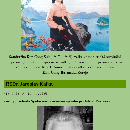
Soudružka Kim Čong Suk (1917 - 1949), velká komunistická revoluční
bojovnice, hrdinka protijaponské války, nejbližší spolubojovnice velkého
Kim Ir Sena
vůdce soudruha
a matka velkého vůdce soudruha
Kim Čong Ila
, matka Koreje
RSDr. Jaroslav Kafka
(27. 3. 1943 – 25. 4. 2019)
čestný předseda Společnosti česko-korejského přátelství Pektusan