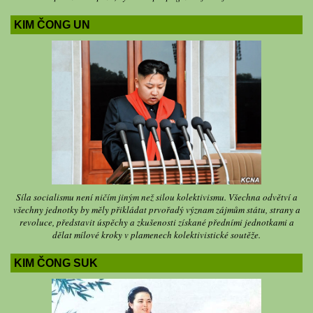
KIM ČONG UN
Síla socialismu není ničím jiným než silou kolektivismu. Všechna odvětví a
všechny jednotky by měly přikládat prvořadý význam zájmům státu, strany a
revoluce, představit úspěchy a zkušenosti získané předními jednotkami a
dělat mílové kroky v plamenech kolektivistické soutěže.
KIM ČONG SUK