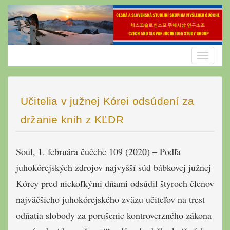
Skip
to
content
Toggle
navigatio
Učitelia v južnej Kórei odsúdení za
držanie kníh z KĽDR
Soul, 1. februára čučche 109 (2020) – Podľa
juhokórejských zdrojov najvyšší súd bábkovej južnej
Kórey pred niekoľkými dňami odsúdil štyroch členov
najväčšieho juhokórejského zväzu učiteľov na trest
odňatia slobody za porušenie kontroverzného zákona