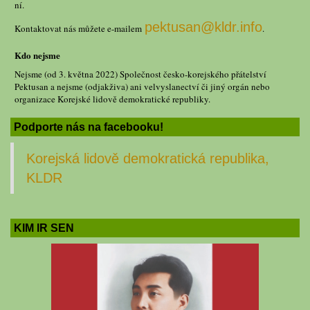
ní.
pektusan@kldr.info
Kontaktovat nás můžete e-mailem
.
Kdo nejsme
Nejsme (od 3. května 2022) Společnost česko-korejského přátelství
Pektusan a nejsme (odjakživa) ani velvyslanectví či jiný orgán nebo
organizace Korejské lidově demokratické republiky.
Podporte nás na facebooku!
Korejská lidově demokratická republika,
KLDR
KIM IR SEN