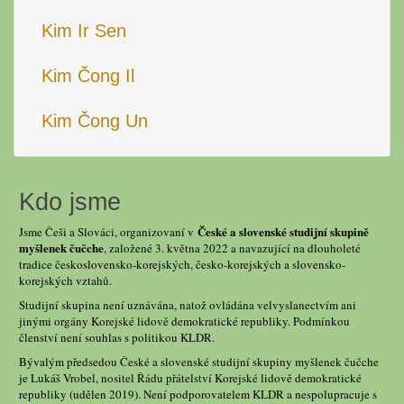
Kim Ir Sen
Kim Čong Il
Kim Čong Un
Kdo jsme
České a slovenské studijní skupině
Jsme Češi a Slováci, organizovaní v
myšlenek čučche
, založené 3. května 2022 a navazující na dlouholeté
tradice československo-korejských, česko-korejských a slovensko-
korejských vztahů.
Studijní skupina není uznávána, natož ovládána velvyslanectvím ani
jinými orgány Korejské lidově demokratické republiky. Podmínkou
členství není souhlas s politikou KLDR.
Bývalým předsedou České a slovenské studijní skupiny myšlenek čučche
je Lukáš Vrobel, nositel Řádu přátelství Korejské lidově demokratické
republiky (udělen 2019). Není podporovatelem KLDR a nespolupracuje s