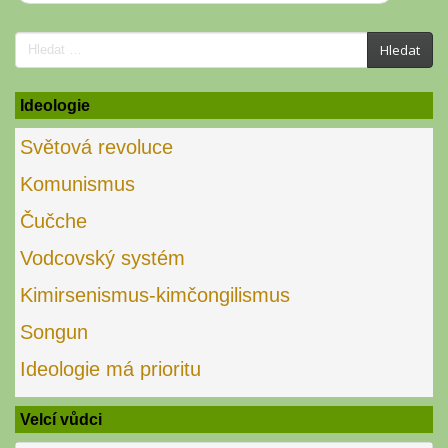
Search
Hledat
for:
Ideologie
Světová revoluce
Komunismus
Čučche
Vodcovský systém
Kimirsenismus-kimčongilismus
Songun
Ideologie má prioritu
Velcí vůdci