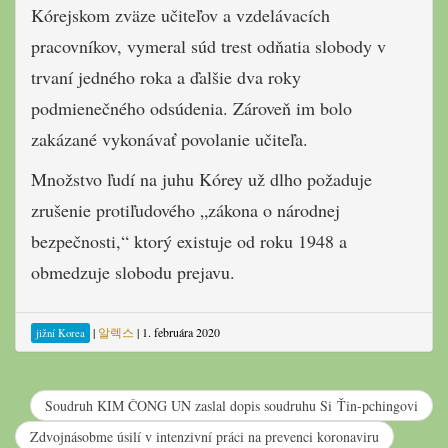
Kórejskom zväze učiteľov a vzdelávacích
pracovníkov, vymeral súd trest odňatia slobody v
trvaní jedného roka a ďalšie dva roky
podmienečného odsúdenia. Zároveň im bolo
zakázané vykonávať povolanie učiteľa.
Množstvo ľudí na juhu Kórey už dlho požaduje
zrušenie protiľudového „zákona o národnej
bezpečnosti,“ ktorý existuje od roku 1948 a
obmedzuje slobodu prejavu.
|
알렉스
|
1. februára 2020
jižní Korea
Soudruh KIM ČONG UN zaslal dopis soudruhu Si Ťin-pchingovi
Zdvojnásobme úsilí v intenzivní práci na prevenci koronaviru