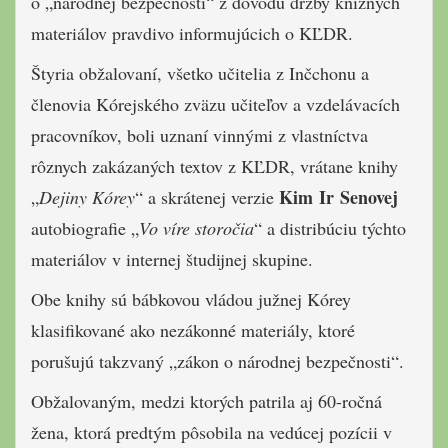
o „národnej bezpečnosti“ z dôvodu držby knižných
materiálov pravdivo informujúcich o KĽDR.
Štyria obžalovaní, všetko učitelia z Inčchonu a
členovia Kórejského zväzu učiteľov a vzdelávacích
pracovníkov, boli uznaní vinnými z vlastníctva
rôznych zakázaných textov z KĽDR, vrátane knihy
Kim Ir Senovej
„
Dejiny Kórey
“ a skrátenej verzie
autobiografie „
Vo víre storočia
“ a distribúciu týchto
materiálov v internej študijnej skupine.
Obe knihy sú bábkovou vládou južnej Kórey
klasifikované ako nezákonné materiály, ktoré
porušujú takzvaný „zákon o národnej bezpečnosti“.
Obžalovaným, medzi ktorých patrila aj 60-ročná
žena, ktorá predtým pôsobila na vedúcej pozícii v