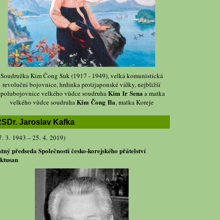
Soudružka Kim Čong Suk (1917 - 1949), velká komunistická
revoluční bojovnice, hrdinka protijaponské války, nejbližší
Kim Ir Sena
spolubojovnice velkého vůdce soudruha
a matka
Kim Čong Ila
velkého vůdce soudruha
, matka Koreje
SDr. Jaroslav Kafka
7. 3. 1943 – 25. 4. 2019)
stný předseda Společnosti česko-korejského přátelství
ktusan