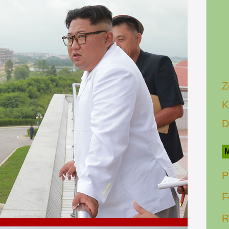
Z
K
D
M
P
F
R