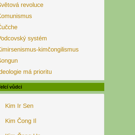
Světová revoluce
Komunismus
Čučche
Vodcovský systém
Kimirsenismus-kimčongilismus
Songun
deologie má prioritu
elcí vůdci
Kim Ir Sen
Kim Čong Il