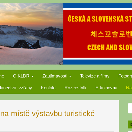
me
O KLDR
Zaujímavosti
Televize a filmy
Fotogr
lanectvá, vzťahy
Kontakt
Rozcestník
E-knihovna
Na
S
a místě výstavbu turistické
f
I