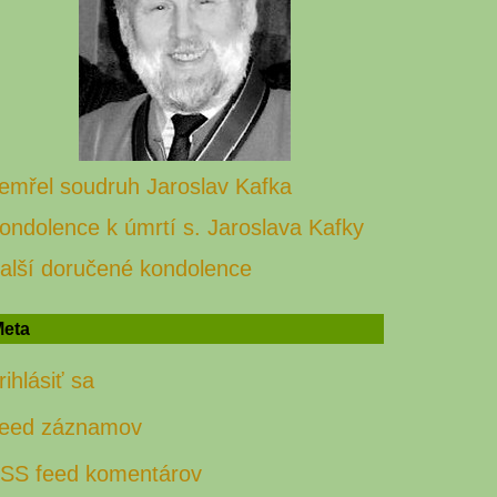
emřel soudruh Jaroslav Kafka
ondolence k úmrtí s. Jaroslava Kafky
alší doručené kondolence
eta
rihlásiť sa
eed záznamov
SS feed komentárov