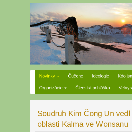
Skip
to
content
Novinky
Čučche
Ideologie
Kdo js
Organizácie
Členská prihláška
Veľvys
Soudruh Kim Čong Un vedl n
oblasti Kalma ve Wonsanu