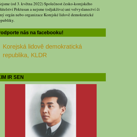
ejsme (od 3. května 2022) Společnost česko-korejského
řátelství Pektusan a nejsme (odjakživa) ani velvyslanectví či
iný orgán nebo organizace Korejské lidově demokratické
epubliky.
odporte nás na facebooku!
Korejská lidově demokratická
republika, KLDR
IM IR SEN