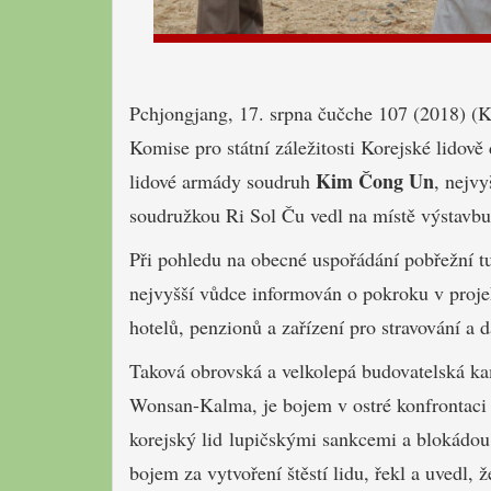
Pchjongjang, 17. srpna čučche 107 (2018) (
Komise pro státní záležitosti Korejské lidově
Kim Čong Un
lidové armády soudruh
, nejvy
soudružkou Ri Sol Ču vedl na místě výstavbu
Při pohledu na obecné uspořádání pobřežní t
nejvyšší vůdce informován o pokroku v projek
hotelů, penzionů a zařízení pro stravování a 
Taková obrovská a velkolepá budovatelská kam
Wonsan-Kalma, je bojem v ostré konfrontaci s
korejský lid lupičskými sankcemi a blokádou
bojem za vytvoření štěstí lidu, řekl a uvedl,