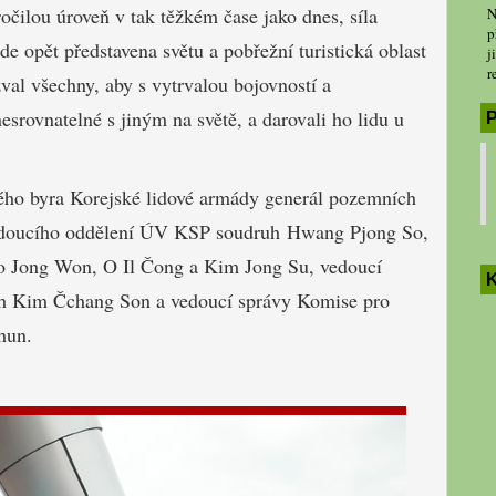
očilou úroveň v tak těžkém čase jako dnes, síla
N
p
e opět představena světu a pobřežní turistická oblast
j
r
al všechny, aby s vytrvalou bojovností a
srovnatelné s jiným na světě, a darovali ho lidu u
P
ého byra Korejské lidové armády generál pozemních
vedoucího oddělení ÚV KSP soudruh Hwang Pjong So,
o Jong Won, O Il Čong a Kim Jong Su, vedoucí
K
ruh Kim Čchang Son a vedoucí správy Komise pro
hun.