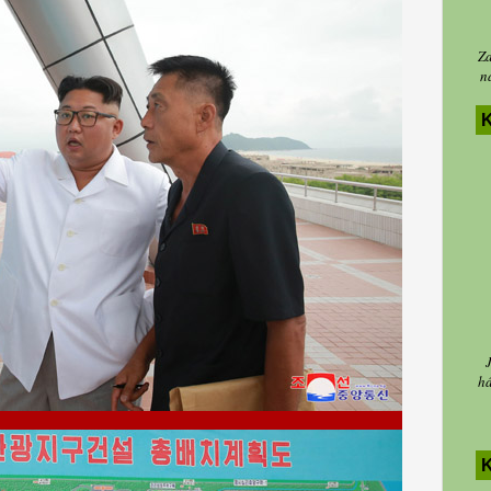
Za
n
K
há