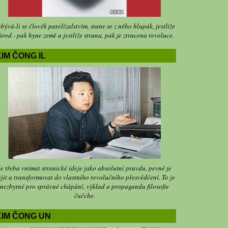
bývá-li se člověk patolízalstvím, stane se z něho hlupák, jestliže
árod - pak hyne země a jestliže strana, pak je ztracena revoluce.
IM ČONG IL
Je třeba vnímat stranické ideje jako absolutní pravdu, pevně je
jit a transformovat do vlastního revolučního přesvědčení. To je
nezbytné pro správné chápání, výklad a propagandu filosofie
čučche.
KIM ČONG UN