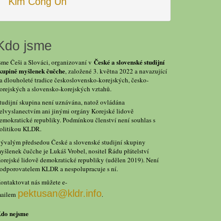
Kim Čong Un
Kdo jsme
České a slovenské studijní
sme Češi a Slováci, organizovaní v
kupině myšlenek čučche
, založené 3. května 2022 a navazující
a dlouholeté tradice československo-korejských, česko-
orejských a slovensko-korejských vztahů.
tudijní skupina není uznávána, natož ovládána
elvyslanectvím ani jinými orgány Korejské lidově
emokratické republiky. Podmínkou členství není souhlas s
olitikou KLDR.
ývalým předsedou České a slovenské studijní skupiny
yšlenek čučche je Lukáš Vrobel, nositel Řádu přátelství
orejské lidově demokratické republiky (udělen 2019). Není
odporovatelem KLDR a nespolupracuje s ní.
ontaktovat nás můžete e-
pektusan@kldr.info
ailem
.
do nejsme