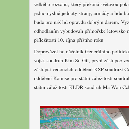
velkého rozsahu, který překoná světovou pokr
jednomyslné jednoty strany, armády a lidu bud
bude pro náš lid opravdu dobrým darem. Vyzv
odhodláním vybudovali přímořské letovisko ne
příležitosti 10. října příštího roku.
Doprovázel ho náčelník Generálního politick
vojsk soudruh Kim Su Gil, první zástupce 
zástupci vedoucích oddělení KSP soudruzi Č
oddělení Komise pro státní záležitosti soud
státní záležitosti KLDR soudruh Ma Won Čc