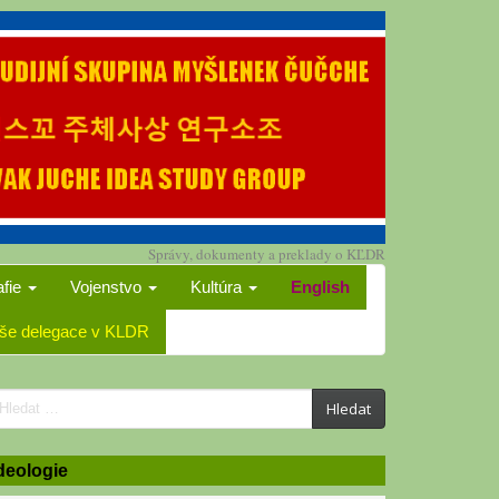
Správy, dokumenty a preklady o KĽDR
afie
Vojenstvo
Kultúra
English
še delegace v KLDR
earch
Hledat
or:
deologie