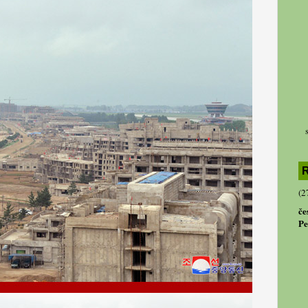
R
(2
če
Pe