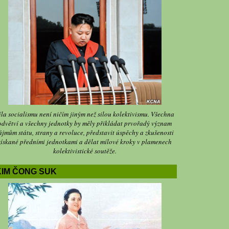
íla socialismu není ničím jiným než silou kolektivismu. Všechna
odvětví a všechny jednotky by měly přikládat prvořadý význam
ájmům státu, strany a revoluce, představit úspěchy a zkušenosti
získané předními jednotkami a dělat mílové kroky v plamenech
kolektivistické soutěže.
KIM ČONG SUK