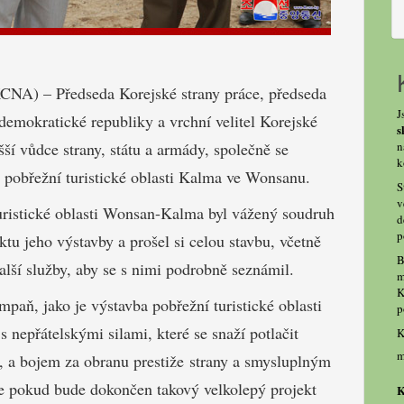
KCNA) – Předseda Korejské strany práce, předseda
J
 demokratické republiky a vrchní velitel Korejské
s
n
šší vůdce strany, státu a armády, společně se
k
 pobřežní turistické oblasti Kalma ve Wonsanu.
S
v
uristické oblasti Wonsan-Kalma byl vážený soudruh
d
p
tu jeho výstavby a prošel si celou stavbu, včetně
B
další služby, aby se s nimi podrobně seznámil.
m
K
paň, jako je výstavba pobřežní turistické oblasti
p
 nepřátelskými silami, které se snaží potlačit
K
m
, a bojem za obranu prestiže strany a smysluplným
 že pokud bude dokončen takový velkolepý projekt
K