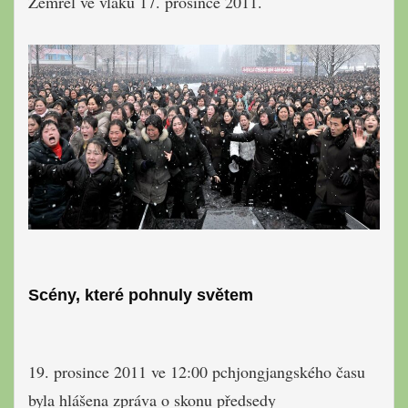
Zemřel ve vlaku 17. prosince 2011.
Scény, které pohnuly světem
19. prosince 2011 ve 12:00 pchjongjangského času
byla hlášena zpráva o skonu předsedy