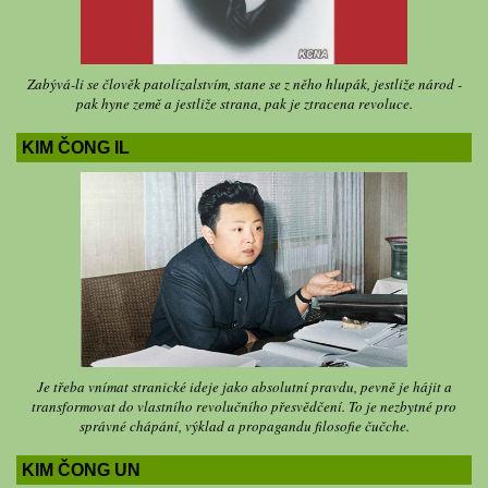
Zabývá-li se člověk patolízalstvím, stane se z něho hlupák, jestliže národ -
pak hyne země a jestliže strana, pak je ztracena revoluce.
KIM ČONG IL
Je třeba vnímat stranické ideje jako absolutní pravdu, pevně je hájit a
transformovat do vlastního revolučního přesvědčení. To je nezbytné pro
správné chápání, výklad a propagandu filosofie čučche.
KIM ČONG UN