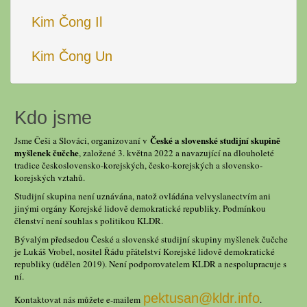
Kim Čong Il
Kim Čong Un
Kdo jsme
České a slovenské studijní skupině
Jsme Češi a Slováci, organizovaní v
myšlenek čučche
, založené 3. května 2022 a navazující na dlouholeté
tradice československo-korejských, česko-korejských a slovensko-
korejských vztahů.
Studijní skupina není uznávána, natož ovládána velvyslanectvím ani
jinými orgány Korejské lidově demokratické republiky. Podmínkou
členství není souhlas s politikou KLDR.
Bývalým předsedou České a slovenské studijní skupiny myšlenek čučche
je Lukáš Vrobel, nositel Řádu přátelství Korejské lidově demokratické
republiky (udělen 2019). Není podporovatelem KLDR a nespolupracuje s
ní.
pektusan@kldr.info
Kontaktovat nás můžete e-mailem
.