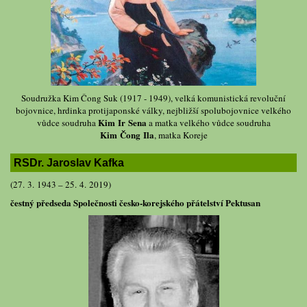
Soudružka Kim Čong Suk (1917 - 1949), velká komunistická revoluční
bojovnice, hrdinka protijaponské války, nejbližší spolubojovnice velkého
Kim Ir Sena
vůdce soudruha
a matka velkého vůdce soudruha
Kim Čong Ila
, matka Koreje
RSDr. Jaroslav Kafka
(27. 3. 1943 – 25. 4. 2019)
čestný předseda Společnosti česko-korejského přátelství Pektusan