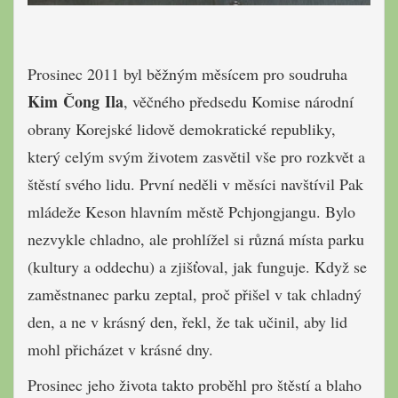
Prosinec 2011 byl běžným měsícem pro soudruha
Kim Čong Ila
, věčného předsedu Komise národní
obrany Korejské lidově demokratické republiky,
který celým svým životem zasvětil vše pro rozkvět a
štěstí svého lidu. První neděli v měsíci navštívil Pak
mládeže Keson hlavním městě Pchjongjangu. Bylo
nezvykle chladno, ale prohlížel si různá místa parku
(kultury a oddechu) a zjišťoval, jak funguje. Když se
zaměstnanec parku zeptal, proč přišel v tak chladný
den, a ne v krásný den, řekl, že tak učinil, aby lid
mohl přicházet v krásné dny.
Prosinec jeho života takto proběhl pro štěstí a blaho