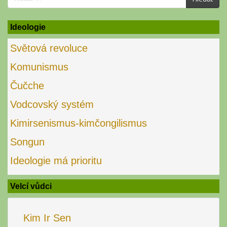
for:
Ideologie
Světová revoluce
Komunismus
Čučche
Vodcovský systém
Kimirsenismus-kimčongilismus
Songun
Ideologie má prioritu
Velcí vůdci
Kim Ir Sen