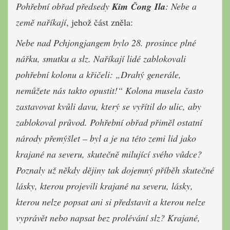
Pohřební obřad předsedy
Kim Čong Ila
: Nebe a
země naříkají
, jehož část zněla:
Nebe nad Pchjongjangem bylo 28. prosince plné
nářku, smutku a slz. Naříkají lidé zablokovali
pohřební kolonu a křičeli: „Drahý generále,
nemůžete nás takto opustit!“ Kolona musela často
zastavovat kvůli davu, který se vyřítil do ulic, aby
zablokoval průvod. Pohřební obřad přiměl ostatní
národy přemýšlet – byl a je na této zemi lid jako
krajané na severu, skutečně milující svého vůdce?
Poznaly už někdy dějiny tak dojemný příběh skutečné
lásky, kterou projevili krajané na severu, lásky,
kterou nelze popsat ani si představit a kterou nelze
vyprávět nebo napsat bez prolévání slz? Krajané,