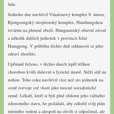
lidu.
Jednoho dne navštívil Vinalonový komplex 8. února,
Rjongsongský strojírenský komplex, Hamhungskou
továrnu na pletené zboží, Hungnamský obuvní závod
a několik dalších jednotek v provincii Jižní
Hamgjong. V průběhu těchto dnů oddanosti se jeho
zdraví zhoršilo.
Upřímně řečeno, v těchto dnech trpěl těžkou
chorobou kvůli duševní a fyzické únavě. Stěží stál na
nohou. Toho roku navštívil více než sto jednotek na
cestě rozvoje své vlasti jako mocné socialistické
země. Lékaři, kteří si byli plně vědomi jeho vážného
zdravotního stavu, ho požádali, aby odložil svůj plán
místního vedení a alespoň na chvíli si odpočinul, ale