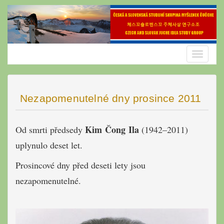
Skip
to
content
Toggle
navigatio
Nezapomenutelné dny prosince 2011
Kim Čong Ila
Od smrti předsedy
(1942–2011)
uplynulo deset let.
Prosincové dny před deseti lety jsou
nezapomenutelné.