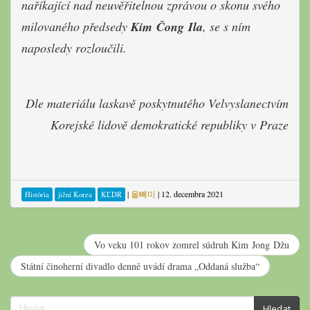
naříkající nad neuvěřitelnou zprávou o skonu svého
milovaného předsedy
Kim Čong Ila
, se s ním
naposledy rozloučili.
Dle materiálu laskavě poskytnutého Velvyslanectvím
Korejské lidově demokratické republiky v Praze
|
올빼미
|
12. decembra 2021
História
jižní Korea
KĽDR
Vo veku 101 rokov zomrel súdruh Kim Jong Džu
Státní činoherní divadlo denně uvádí drama „Oddaná služba“
Search
Hledat