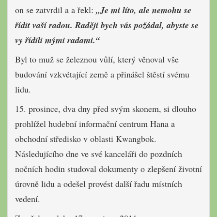
on se zatvrdil a a řekl:
„Je mi líto, ale nemohu se
řídit vaší radou. Raději bych vás požádal, abyste se
vy řídili mými radami.“
Byl to muž se železnou vůlí, který věnoval vše
budování vzkvétající země a přinášel štěstí svému
lidu.
15. prosince, dva dny před svým skonem, si dlouho
prohlížel hudební informační centrum Hana a
obchodní středisko v oblasti Kwangbok.
Následujícího dne ve své kanceláři do pozdních
nočních hodin studoval dokumenty o zlepšení životní
úrovně lidu a odešel provést další řadu místních
vedení.