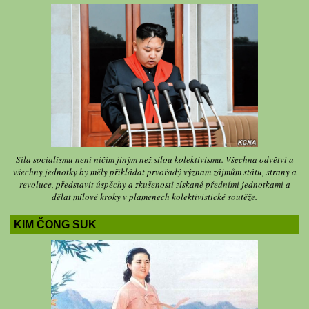
Síla socialismu není ničím jiným než silou kolektivismu. Všechna odvětví a
všechny jednotky by měly přikládat prvořadý význam zájmům státu, strany a
revoluce, představit úspěchy a zkušenosti získané předními jednotkami a
dělat mílové kroky v plamenech kolektivistické soutěže.
KIM ČONG SUK