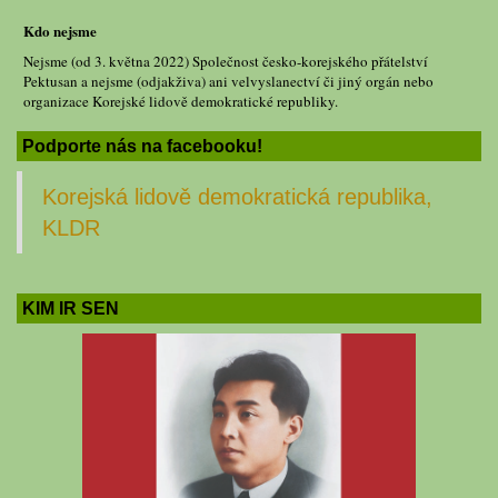
Kdo nejsme
Nejsme (od 3. května 2022) Společnost česko-korejského přátelství
Pektusan a nejsme (odjakživa) ani velvyslanectví či jiný orgán nebo
organizace Korejské lidově demokratické republiky.
Podporte nás na facebooku!
Korejská lidově demokratická republika,
KLDR
KIM IR SEN