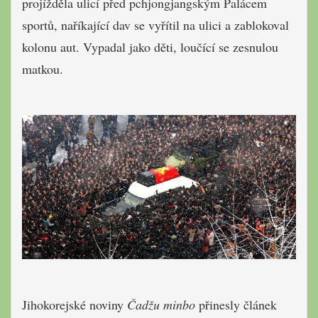
projížděla ulicí před pchjongjangským Palácem
sportů, naříkající dav se vyřítil na ulici a zablokoval
kolonu aut. Vypadal jako děti, loučící se zesnulou
matkou.
Jihokorejské noviny
Čadžu minbo
přinesly článek