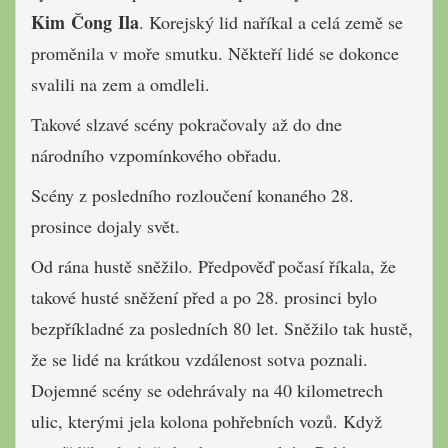
Kim Čong Ila
. Korejský lid naříkal a celá země se
proměnila v moře smutku. Někteří lidé se dokonce
svalili na zem a omdleli.
Takové slzavé ​​scény pokračovaly až do dne
národního vzpomínkového obřadu.
Scény z posledního rozloučení konaného 28.
prosince dojaly svět.
Od rána hustě sněžilo. Předpověď počasí říkala, že
takové husté sněžení před a po 28. prosinci bylo
bezpříkladné za posledních 80 let. Sněžilo tak hustě,
že se lidé na krátkou vzdálenost sotva poznali.
Dojemné scény se odehrávaly na 40 kilometrech
ulic, kterými jela kolona pohřebních vozů. Když