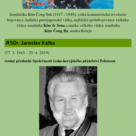
Soudružka Kim Čong Suk (1917 - 1949), velká komunistická revoluční
bojovnice, hrdinka protijaponské války, nejbližší spolubojovnice velkého
Kim Ir Sena
vůdce soudruha
a matka velkého vůdce soudruha
Kim Čong Ila
, matka Koreje
RSDr. Jaroslav Kafka
(27. 3. 1943 – 25. 4. 2019)
čestný předseda Společnosti česko-korejského přátelství Pektusan