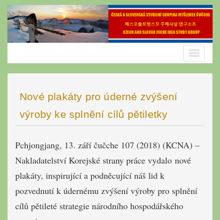
Skip
to
content
Toggle
navigatio
Nové plakáty pro úderné zvýšení
výroby ke splnění cílů pětiletky
Pchjongjang, 13. září čučche 107 (2018) (KCNA) –
Nakladatelství Korejské strany práce vydalo nové
plakáty, inspirující a podněcující náš lid k
pozvednutí k údernému zvýšení výroby pro splnění
cílů pětileté strategie národního hospodářského