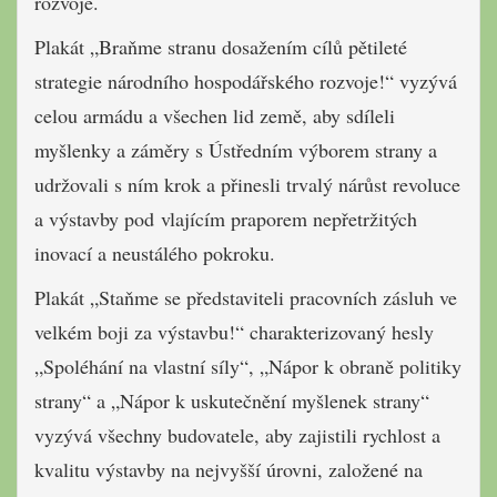
rozvoje.
Plakát „Braňme stranu dosažením cílů pětileté
strategie národního hospodářského rozvoje!“ vyzývá
celou armádu a všechen lid země, aby sdíleli
myšlenky a záměry s Ústředním výborem strany a
udržovali s ním krok a přinesli trvalý nárůst revoluce
a výstavby pod vlajícím praporem nepřetržitých
inovací a neustálého pokroku.
Plakát „Staňme se představiteli pracovních zásluh ve
velkém boji za výstavbu!“ charakterizovaný hesly
„Spoléhání na vlastní síly“, „Nápor k obraně politiky
strany“ a „Nápor k uskutečnění myšlenek strany“
vyzývá všechny budovatele, aby zajistili rychlost a
kvalitu výstavby na nejvyšší úrovni, založené na