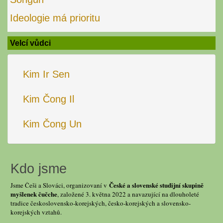
Ideologie má prioritu
Velcí vůdci
Kim Ir Sen
Kim Čong Il
Kim Čong Un
Kdo jsme
České a slovenské studijní skupině
Jsme Češi a Slováci, organizovaní v
myšlenek čučche
, založené 3. května 2022 a navazující na dlouholeté
tradice československo-korejských, česko-korejských a slovensko-
korejských vztahů.