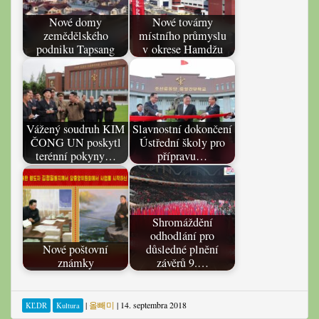
Nové domy
Nové továrny
zemědělského
místního průmyslu
podniku Tapsang
v okrese Hamdžu
Vážený soudruh KIM
Slavnostní dokončení
ČONG UN poskytl
Ústřední školy pro
terénní pokyny…
přípravu…
Shromáždění
odhodlání pro
Nové poštovní
důsledné plnění
známky
závěrů 9.…
|
올빼미
|
14. septembra 2018
KĽDR
Kultura