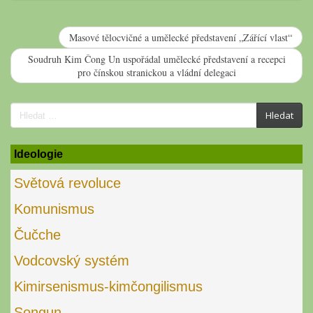
Masové tělocvičné a umělecké představení „Zářící vlast“
Soudruh Kim Čong Un uspořádal umělecké představení a recepci
pro čínskou stranickou a vládní delegaci
Search
Hledat
for:
Ideologie
Světová revoluce
Komunismus
Čučche
Vodcovský systém
Kimirsenismus-kimčongilismus
Songun