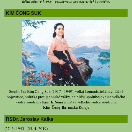
dělat mílové kroky v plamenech kolektivistické soutěže.
KIM ČONG SUK
Soudružka Kim Čong Suk (1917 - 1949), velká komunistická revoluční
bojovnice, hrdinka protijaponské války, nejbližší spolubojovnice velkého
Kim Ir Sena
vůdce soudruha
a matka velkého vůdce soudruha
Kim Čong Ila
, matka Koreje
RSDr. Jaroslav Kafka
(27. 3. 1943 – 25. 4. 2019)