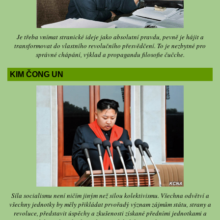
Je třeba vnímat stranické ideje jako absolutní pravdu, pevně je hájit a
transformovat do vlastního revolučního přesvědčení. To je nezbytné pro
správné chápání, výklad a propagandu filosofie čučche.
KIM ČONG UN
Síla socialismu není ničím jiným než silou kolektivismu. Všechna odvětví a
všechny jednotky by měly přikládat prvořadý význam zájmům státu, strany a
revoluce, představit úspěchy a zkušenosti získané předními jednotkami a