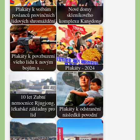
Plakáty k volbám
Nové domy
poslanců provinčních
skleníkového
lidových shromáždění
komplexu Kangdong
Plakáty k povzbuzení
všeho lidu k novým
bojům a…
Plakáty - 2024
10 let Zubní
nemocnice Rjugjong,
lékařské základny pro
Plakáty k odstranění
lid
následků povodní