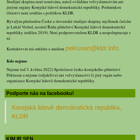
Studijní skupina není uznávána, natož ovládána velvyslanectvím ani
jinými orgány Korejské lidově demokratické republiky. Podmínkou
členství není souhlas s politikou KLDR.
Bývalým předsedou České a slovenské studijní skupiny myšlenek čučche
je Lukáš Vrobel, nositel Řádu přátelství Korejské lidově demokratické
republiky (udělen 2019). Není podporovatelem KLDR a nespolupracuje s
ní.
pektusan@kldr.info
Kontaktovat nás můžete e-mailem
.
Kdo nejsme
Nejsme (od 3. května 2022) Společnost česko-korejského přátelství
Pektusan a nejsme (odjakživa) ani velvyslanectví či jiný orgán nebo
organizace Korejské lidově demokratické republiky.
Podporte nás na facebooku!
Korejská lidově demokratická republika,
KLDR
KIM IR SEN