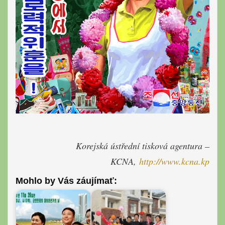
Korejská ústřední tisková agentura –
KCNA,
http://www.kcna.kp
Mohlo by Vás záujímať: