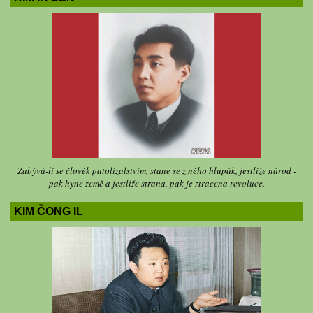
Zabývá-li se člověk patolízalstvím, stane se z něho hlupák, jestliže národ -
pak hyne země a jestliže strana, pak je ztracena revoluce.
KIM ČONG IL