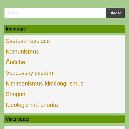
Search
Hledat
for:
Ideologie
Světová revoluce
Komunismus
Čučche
Vodcovský systém
Kimirsenismus-kimčongilismus
Songun
Ideologie má prioritu
Velcí vůdci