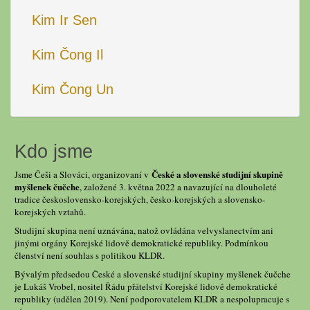
Kim Ir Sen
Kim Čong Il
Kim Čong Un
Kdo jsme
České a slovenské studijní skupině
Jsme Češi a Slováci, organizovaní v
myšlenek čučche
, založené 3. května 2022 a navazující na dlouholeté
tradice československo-korejských, česko-korejských a slovensko-
korejských vztahů.
Studijní skupina není uznávána, natož ovládána velvyslanectvím ani
jinými orgány Korejské lidově demokratické republiky. Podmínkou
členství není souhlas s politikou KLDR.
Bývalým předsedou České a slovenské studijní skupiny myšlenek čučche
je Lukáš Vrobel, nositel Řádu přátelství Korejské lidově demokratické
republiky (udělen 2019). Není podporovatelem KLDR a nespolupracuje s