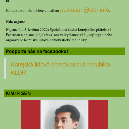
ní.
pektusan@kldr.info
Kontaktovat nás můžete e-mailem
.
Kdo nejsme
Nejsme (od 3. května 2022) Společnost česko-korejského přátelství
Pektusan a nejsme (odjakživa) ani velvyslanectví či jiný orgán nebo
organizace Korejské lidově demokratické republiky.
Podporte nás na facebooku!
Korejská lidově demokratická republika,
KLDR
KIM IR SEN