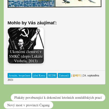
Mohlo by Vás záujímať:
Ukončení členství v
SMKČ (dopis Lukáše
Vrobela, 2013)
|
올빼미
|
24. septembra
Armáda, bezpečnost
jižní Korea
KĽDR
Zahraničí
2021
Plakáty povzbuzující k dokončení letošních zemědělských prací
Nový most v provincii Čagang