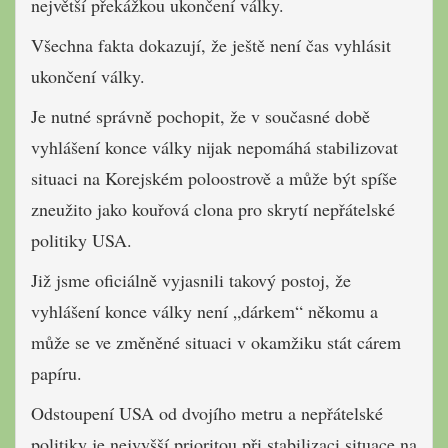
největší překážkou ukončení války.
Všechna fakta dokazují, že ještě není čas vyhlásit
ukončení války.
Je nutné správně pochopit, že v současné době
vyhlášení konce války nijak nepomáhá stabilizovat
situaci na Korejském poloostrově a může být spíše
zneužito jako kouřová clona pro skrytí nepřátelské
politiky USA.
Již jsme oficiálně vyjasnili takový postoj, že
vyhlášení konce války není „dárkem“ někomu a
může se ve změněné situaci v okamžiku stát cárem
papíru.
Odstoupení USA od dvojího metru a nepřátelské
politiky je nejvyšší prioritou při stabilizaci situace na