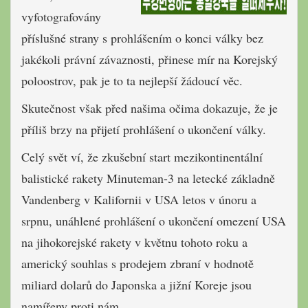
vyfotografovány
příslušné strany s prohlášením o konci války bez
jakékoli právní závaznosti, přinese mír na Korejský
poloostrov, pak je to ta nejlepší žádoucí věc.
Skutečnost však před našima očima dokazuje, že je
příliš brzy na přijetí prohlášení o ukončení války.
Celý svět ví, že zkušební start mezikontinentální
balistické rakety Minuteman-3 na letecké základně
Vandenberg v Kalifornii v USA letos v únoru a
srpnu, unáhlené prohlášení o ukončení omezení USA
na jihokorejské rakety v květnu tohoto roku a
americký souhlas s prodejem zbraní v hodnotě
miliard dolarů do Japonska a jižní Koreje jsou
namířeny proti nám.