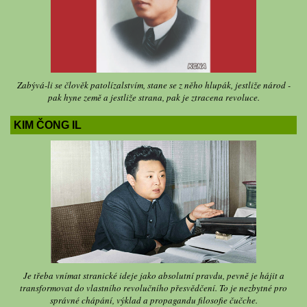
Zabývá-li se člověk patolízalstvím, stane se z něho hlupák, jestliže národ -
pak hyne země a jestliže strana, pak je ztracena revoluce.
KIM ČONG IL
Je třeba vnímat stranické ideje jako absolutní pravdu, pevně je hájit a
transformovat do vlastního revolučního přesvědčení. To je nezbytné pro
správné chápání, výklad a propagandu filosofie čučche.