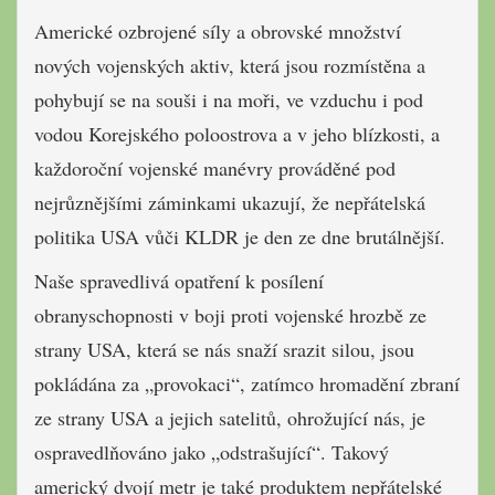
Americké ozbrojené síly a obrovské množství
nových vojenských aktiv, která jsou rozmístěna a
pohybují se na souši i na moři, ve vzduchu i pod
vodou Korejského poloostrova a v jeho blízkosti, a
každoroční vojenské manévry prováděné pod
nejrůznějšími záminkami ukazují, že nepřátelská
politika USA vůči KLDR je den ze dne brutálnější.
Naše spravedlivá opatření k posílení
obranyschopnosti v boji proti vojenské hrozbě ze
strany USA, která se nás snaží srazit silou, jsou
pokládána za „provokaci“, zatímco hromadění zbraní
ze strany USA a jejich satelitů, ohrožující nás, je
ospravedlňováno jako „odstrašující“. Takový
americký dvojí metr je také produktem nepřátelské