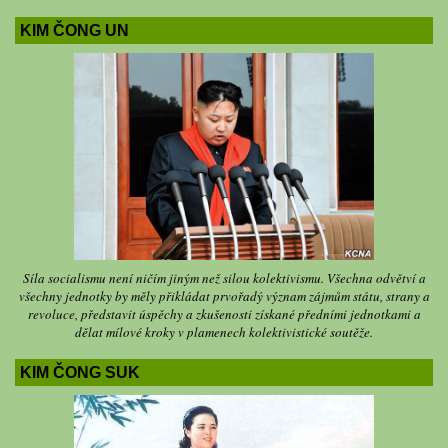
KIM ČONG UN
Síla socialismu není ničím jiným než silou kolektivismu. Všechna odvětví a
všechny jednotky by měly přikládat prvořadý význam zájmům státu, strany a
revoluce, představit úspěchy a zkušenosti získané předními jednotkami a
dělat mílové kroky v plamenech kolektivistické soutěže.
KIM ČONG SUK