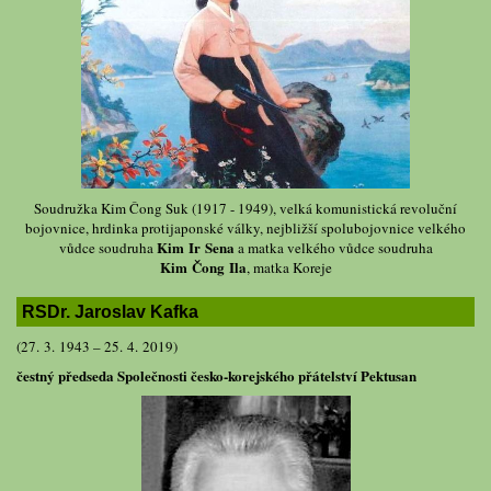
Soudružka Kim Čong Suk (1917 - 1949), velká komunistická revoluční
bojovnice, hrdinka protijaponské války, nejbližší spolubojovnice velkého
Kim Ir Sena
vůdce soudruha
a matka velkého vůdce soudruha
Kim Čong Ila
, matka Koreje
RSDr. Jaroslav Kafka
(27. 3. 1943 – 25. 4. 2019)
čestný předseda Společnosti česko-korejského přátelství Pektusan