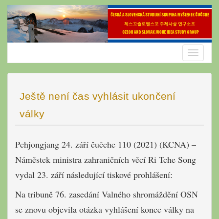
Skip
to
content
Toggle
navigatio
Ještě není čas vyhlásit ukončení
války
Pchjongjang 24. září čučche 110 (2021) (KCNA) –
Náměstek ministra zahraničních věcí Ri Tche Song
vydal 23. září následující tiskové prohlášení:
Na tribuně 76. zasedání Valného shromáždění OSN
se znovu objevila otázka vyhlášení konce války na