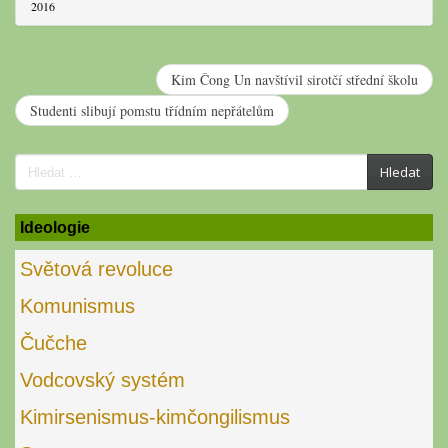
2016
Kim Čong Un navštívil sirotčí střední školu
Studenti slibují pomstu třídním nepřátelům
Search
Hledat
for:
Ideologie
Světová revoluce
Komunismus
Čučche
Vodcovský systém
Kimirsenismus-kimčongilismus