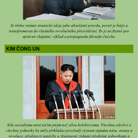
Je třeba vnímat stranické ideje jako absolutní pravdu, pevně je hájit a
transformovat do vlastního revolučního přesvědčení. To je nezbytné pro
správné chápání, výklad a propagandu filosofie čučche.
KIM ČONG UN
Síla socialismu není ničím jiným než silou kolektivismu. Všechna odvětví a
všechny jednotky by měly přikládat prvořadý význam zájmům státu, strany a
revoluce, představit úspěchy a zkušenosti získané předními jednotkami a