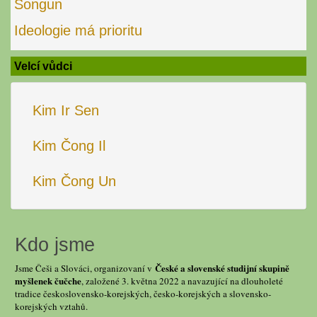
Songun
Ideologie má prioritu
Velcí vůdci
Kim Ir Sen
Kim Čong Il
Kim Čong Un
Kdo jsme
České a slovenské studijní skupině
Jsme Češi a Slováci, organizovaní v
myšlenek čučche
, založené 3. května 2022 a navazující na dlouholeté
tradice československo-korejských, česko-korejských a slovensko-
korejských vztahů.