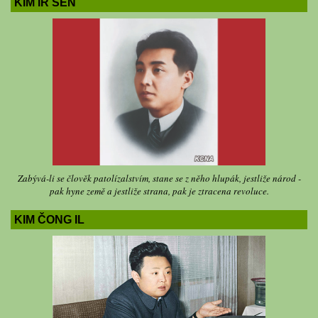
KIM IR SEN
Zabývá-li se člověk patolízalstvím, stane se z něho hlupák, jestliže národ -
pak hyne země a jestliže strana, pak je ztracena revoluce.
KIM ČONG IL