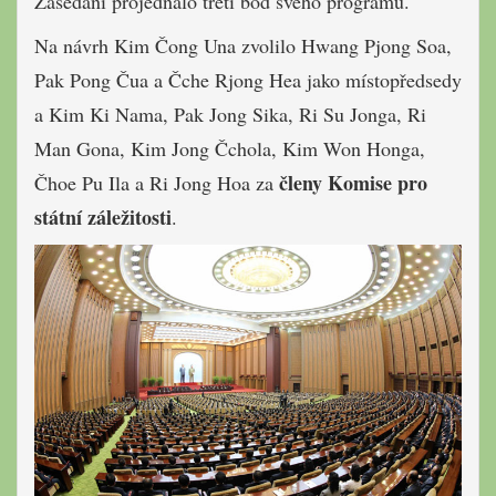
Zasedání projednalo třetí bod svého programu.
Na návrh Kim Čong Una zvolilo Hwang Pjong Soa,
Pak Pong Čua a Čche Rjong Hea jako místopředsedy
a Kim Ki Nama, Pak Jong Sika, Ri Su Jonga, Ri
Man Gona, Kim Jong Čchola, Kim Won Honga,
členy Komise pro
Čhoe Pu Ila a Ri Jong Hoa za
státní záležitosti
.