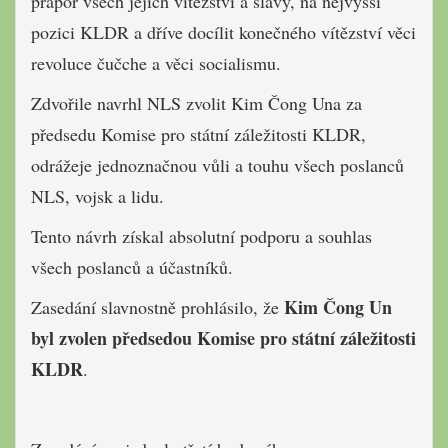
prapor všech jejích vítězství a slávy, na nejvyšší
pozici KLDR a dříve docílit konečného vítězství věci
revoluce čučche a věci socialismu.
Zdvořile navrhl NLS zvolit Kim Čong Una za
předsedu Komise pro státní záležitosti KLDR,
odrážeje jednoznačnou vůli a touhu všech poslanců
NLS, vojsk a lidu.
Tento návrh získal absolutní podporu a souhlas
všech poslanců a účastníků.
Kim Čong Un
Zasedání slavnostně prohlásilo, že
byl zvolen předsedou Komise pro státní záležitosti
KLDR
.