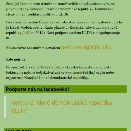
Studijní skupina není uznávána, natož ovládána velvyslanectvím ani
jinými orgány Korejské lidově demokratické republiky. Podmínkou
členství není souhlas s politikou KLDR.
Bývalým předsedou České a slovenské studijní skupiny myšlenek čučche
je Lukáš Vrobel, nositel Řádu přátelství Korejské lidově demokratické
republiky (udělen 2019). Není podporovatelem KLDR a nespolupracuje s
ní.
pektusan@kldr.info
Kontaktovat nás můžete e-mailem
.
Kdo nejsme
Nejsme (od 3. května 2022) Společnost česko-korejského přátelství
Pektusan a nejsme (odjakživa) ani velvyslanectví či jiný orgán nebo
organizace Korejské lidově demokratické republiky.
Podporte nás na facebooku!
Korejská lidově demokratická republika,
KLDR