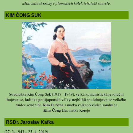
dělat mílové kroky v plamenech kolektivistické soutěže.
KIM ČONG SUK
Soudružka Kim Čong Suk (1917 - 1949), velká komunistická revoluční
bojovnice, hrdinka protijaponské války, nejbližší spolubojovnice velkého
Kim Ir Sena
vůdce soudruha
a matka velkého vůdce soudruha
Kim Čong Ila
, matka Koreje
RSDr. Jaroslav Kafka
(27. 3. 1943 – 25. 4. 2019)