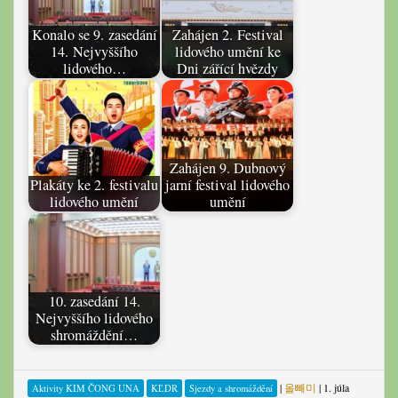
Konalo se 9. zasedání
Zahájen 2. Festival
14. Nejvyššího
lidového umění ke
lidového…
Dni zářící hvězdy
Zahájen 9. Dubnový
Plakáty ke 2. festivalu
jarní festival lidového
lidového umění
umění
10. zasedání 14.
Nejvyššího lidového
shromáždění…
|
올빼미
|
1. júla
Aktivity KIM ČONG UNA
KĽDR
Sjezdy a shromáždění