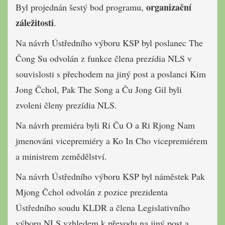
organizační
Byl projednán šestý bod programu,
záležitosti
.
Na návrh Ústředního výboru KSP byl poslanec The
Čong Su odvolán z funkce člena prezídia NLS v
souvislosti s přechodem na jiný post a poslanci Kim
Jong Čchol, Pak The Song a Ču Jong Gil byli
zvoleni členy prezídia NLS.
Na návrh premiéra byli Ri Ču O a Ri Rjong Nam
jmenováni vicepremiéry a Ko In Cho vicepremiérem
a ministrem zemědělství.
Na návrh Ústředního výboru KSP byl náměstek Pak
Mjong Čchol odvolán z pozice prezidenta
Ústředního soudu KLDR a člena Legislativního
výboru NLS vzhledem k převodu na jiný post a