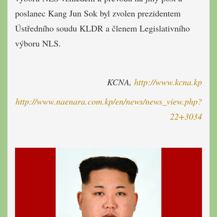
poslanec Kang Jun Sok byl zvolen prezidentem
Ústředního soudu KLDR a členem Legislativního
výboru NLS.
KCNA,
http://www.kcna.kp
http://www.naenara.com.kp/en/news/news_view.php?
22+3034