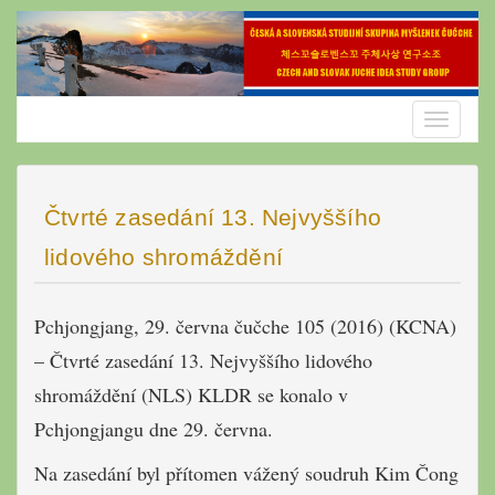
Skip
to
content
Toggle
navigatio
Čtvrté zasedání 13. Nejvyššího
lidového shromáždění
Pchjongjang, 29. června čučche 105 (2016) (KCNA)
– Čtvrté zasedání 13. Nejvyššího lidového
shromáždění (NLS) KLDR se konalo v
Pchjongjangu dne 29. června.
Na zasedání byl přítomen vážený soudruh Kim Čong