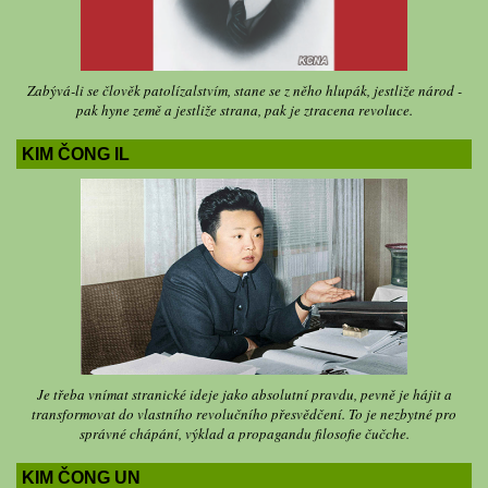
Zabývá-li se člověk patolízalstvím, stane se z něho hlupák, jestliže národ -
pak hyne země a jestliže strana, pak je ztracena revoluce.
KIM ČONG IL
Je třeba vnímat stranické ideje jako absolutní pravdu, pevně je hájit a
transformovat do vlastního revolučního přesvědčení. To je nezbytné pro
správné chápání, výklad a propagandu filosofie čučche.
KIM ČONG UN