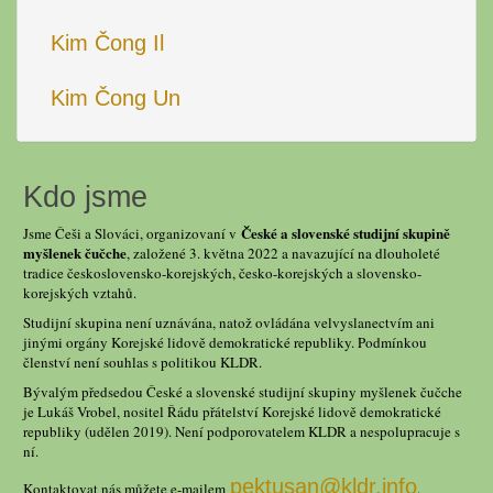
Kim Čong Il
Kim Čong Un
Kdo jsme
České a slovenské studijní skupině
Jsme Češi a Slováci, organizovaní v
myšlenek čučche
, založené 3. května 2022 a navazující na dlouholeté
tradice československo-korejských, česko-korejských a slovensko-
korejských vztahů.
Studijní skupina není uznávána, natož ovládána velvyslanectvím ani
jinými orgány Korejské lidově demokratické republiky. Podmínkou
členství není souhlas s politikou KLDR.
Bývalým předsedou České a slovenské studijní skupiny myšlenek čučche
je Lukáš Vrobel, nositel Řádu přátelství Korejské lidově demokratické
republiky (udělen 2019). Není podporovatelem KLDR a nespolupracuje s
ní.
pektusan@kldr.info
Kontaktovat nás můžete e-mailem
.