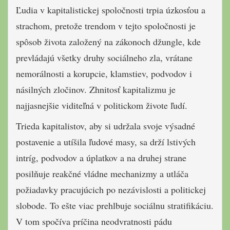
Ľudia v kapitalistickej spoločnosti trpia úzkosťou a
strachom, pretože trendom v tejto spoločnosti je
spôsob života založený na zákonoch džungle, kde
prevládajú všetky druhy sociálneho zla, vrátane
nemorálnosti a korupcie, klamstiev, podvodov i
násilných zločinov. Zhnitosť kapitalizmu je
najjasnejšie viditeľná v politickom živote ľudí.
Trieda kapitalistov, aby si udržala svoje výsadné
postavenie a utíšila ľudové masy, sa drží lstivých
intríg, podvodov a úplatkov a na druhej strane
posilňuje reakčné vládne mechanizmy a utláča
požiadavky pracujúcich po nezávislosti a politickej
slobode. To ešte viac prehlbuje sociálnu stratifikáciu.
V tom spočíva príčina neodvratnosti pádu