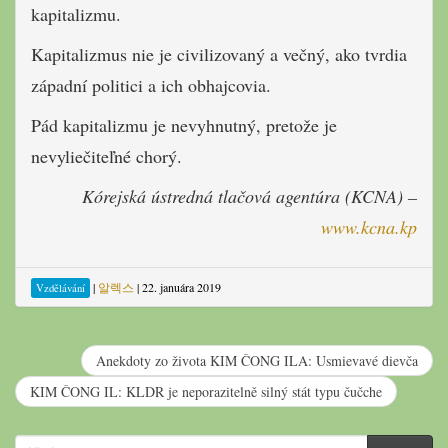
kapitalizmu.
Kapitalizmus nie je civilizovaný a večný, ako tvrdia
západní politici a ich obhajcovia.
Pád kapitalizmu je nevyhnutný, pretože je
nevyliečiteľné chorý.
Kórejská ústredná tlačová agentúra (KCNA) –
www.kcna.kp
|
알렉스
|
22. januára 2019
Vzdělávání
Anekdoty zo života KIM ČONG ILA: Usmievavé dievča
KIM ČONG IL: KLDR je neporazitelně silný stát typu čučche