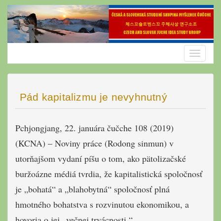
Skip
to
content
Toggle
navigatio
Pád kapitalizmu je nevyhnutný
Pchjongjang, 22. januára čučche 108 (2019)
(KCNA) – Noviny práce (Rodong sinmun) v
utorňajšom vydaní píšu o tom, ako pätolizačské
buržoázne médiá tvrdia, že kapitalistická spoločnosť
je „bohatá“ a „blahobytná“ spoločnosť plná
hmotného bohatstva s rozvinutou ekonomikou, a
hovoria o jej „večnej trvácnosti.“