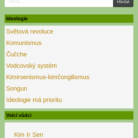
Search
Hledat
for:
Ideologie
Světová revoluce
Komunismus
Čučche
Vodcovský systém
Kimirsenismus-kimčongilismus
Songun
Ideologie má prioritu
Velcí vůdci
Kim Ir Sen