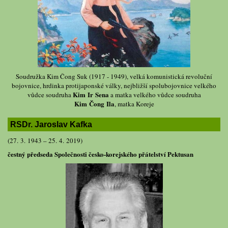
Soudružka Kim Čong Suk (1917 - 1949), velká komunistická revoluční
bojovnice, hrdinka protijaponské války, nejbližší spolubojovnice velkého
Kim Ir Sena
vůdce soudruha
a matka velkého vůdce soudruha
Kim Čong Ila
, matka Koreje
RSDr. Jaroslav Kafka
(27. 3. 1943 – 25. 4. 2019)
čestný předseda Společnosti česko-korejského přátelství Pektusan