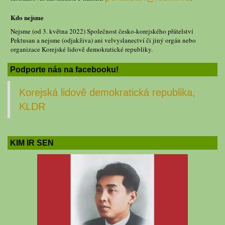
Kdo nejsme
Nejsme (od 3. května 2022) Společnost česko-korejského přátelství
Pektusan a nejsme (odjakživa) ani velvyslanectví či jiný orgán nebo
organizace Korejské lidově demokratické republiky.
Podporte nás na facebooku!
Korejská lidově demokratická republika,
KLDR
KIM IR SEN