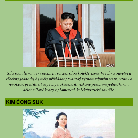
Síla socialismu není ničím jiným než silou kolektivismu. Všechna odvětví a
všechny jednotky by měly přikládat prvořadý význam zájmům státu, strany a
revoluce, představit úspěchy a zkušenosti získané předními jednotkami a
dělat mílové kroky v plamenech kolektivistické soutěže.
KIM ČONG SUK