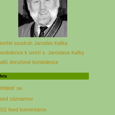
emřel soudruh Jaroslav Kafka
ondolence k úmrtí s. Jaroslava Kafky
alší doručené kondolence
eta
rihlásiť sa
eed záznamov
SS feed komentárov