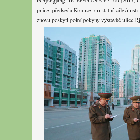
Pchjongjang, 16. března čučche 106 (2017)
práce, předseda Komise pro státní záležitost
znovu poskytl polní pokyny výstavbě ulice R