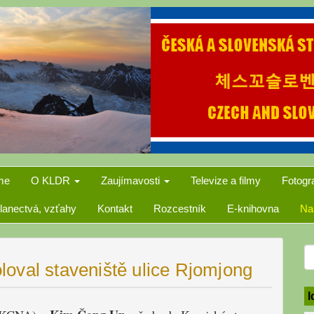
me
O KLDR
Zaujímavosti
Televize a filmy
Fotogr
lanectvá, vzťahy
Kontakt
Rozcestník
E-knihovna
Na
S
oval staveniště ulice Rjomjong
f
I