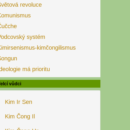
Světová revoluce
Komunismus
Čučche
Vodcovský systém
Kimirsenismus-kimčongilismus
Songun
deologie má prioritu
elcí vůdci
Kim Ir Sen
Kim Čong Il