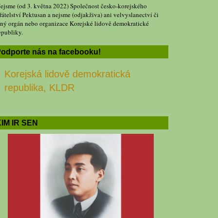
ejsme (od 3. května 2022) Společnost česko-korejského
řátelství Pektusan a nejsme (odjakživa) ani velvyslanectví či
iný orgán nebo organizace Korejské lidově demokratické
epubliky.
odporte nás na facebooku!
Korejská lidově demokratická
republika, KLDR
IM IR SEN