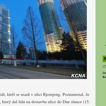
R
(2
če
Pe
lidi, kteří se usadí v ulici Rjomjong. Poznamenal, že
, který dal lidu na dostavbu ulice do Dne slunce (15.