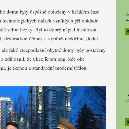
vého domu byly úspěšně obloženy v krátkém čase
Za
technologických otázek vzniklých při obkladu
n
adá velmi hezky. Byl to dobrý nápad instalovat
K
t dekorativní účinek a vyrábět elektřinu, dodal.
, ale také vícepodlažní obytné domy byly postaveny
 a zdůraznil, že ulice Rjomjong, kde obě
nii, je ikonou a standardní moderní třídou.
há