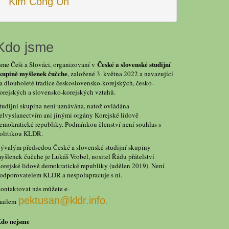
Kim Čong Un
Kdo jsme
České a slovenské studijní
sme Češi a Slováci, organizovaní v
kupině myšlenek čučche
, založené 3. května 2022 a navazující
a dlouholeté tradice československo-korejských, česko-
orejských a slovensko-korejských vztahů.
tudijní skupina není uznávána, natož ovládána
elvyslanectvím ani jinými orgány Korejské lidově
emokratické republiky. Podmínkou členství není souhlas s
olitikou KLDR.
ývalým předsedou České a slovenské studijní skupiny
yšlenek čučche je Lukáš Vrobel, nositel Řádu přátelství
orejské lidově demokratické republiky (udělen 2019). Není
odporovatelem KLDR a nespolupracuje s ní.
ontaktovat nás můžete e-
pektusan@kldr.info
ailem
.
do nejsme