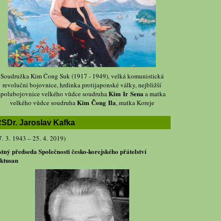
Soudružka Kim Čong Suk (1917 - 1949), velká komunistická
revoluční bojovnice, hrdinka protijaponské války, nejbližší
Kim Ir Sena
spolubojovnice velkého vůdce soudruha
a matka
Kim Čong Ila
velkého vůdce soudruha
, matka Koreje
SDr. Jaroslav Kafka
7. 3. 1943 – 25. 4. 2019)
stný předseda Společnosti česko-korejského přátelství
ktusan