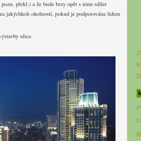
, pozn. překl.) a že bude brzy opět s nimi sdílet
e za jakýchkoli okolností, pokud je podporována lidem
výstavby ulice.
Z
K
D
M
P
F
R