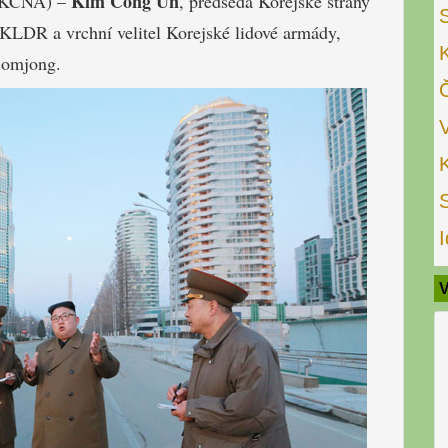
Kim Čong Un
 (KCNA) –
, předseda Korejské strany
i KLDR a vrchní velitel Korejské lidové armády,
jomjong.
I
V