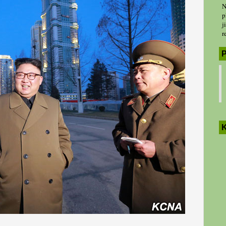
N
p
j
r
P
K