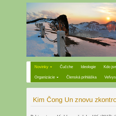
Skip
to
content
Novinky
Čučche
Ideologie
Kdo js
Organizácie
Členská prihláška
Veľvys
Kim Čong Un znovu zkontrol