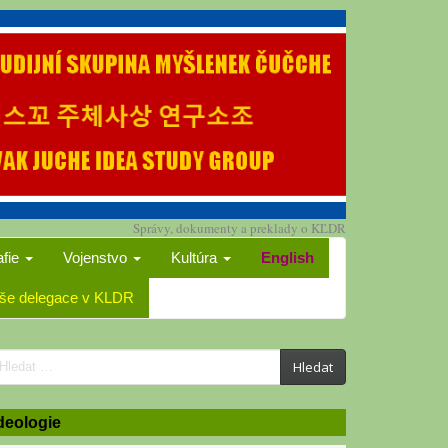
Správy, dokumenty a preklady o KĽDR
afie
Vojenstvo
Kultúra
English
še delegace v KLDR
earch
Hledat
or:
deologie