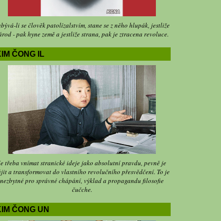
bývá-li se člověk patolízalstvím, stane se z něho hlupák, jestliže
árod - pak hyne země a jestliže strana, pak je ztracena revoluce.
IM ČONG IL
Je třeba vnímat stranické ideje jako absolutní pravdu, pevně je
jit a transformovat do vlastního revolučního přesvědčení. To je
nezbytné pro správné chápání, výklad a propagandu filosofie
čučche.
KIM ČONG UN