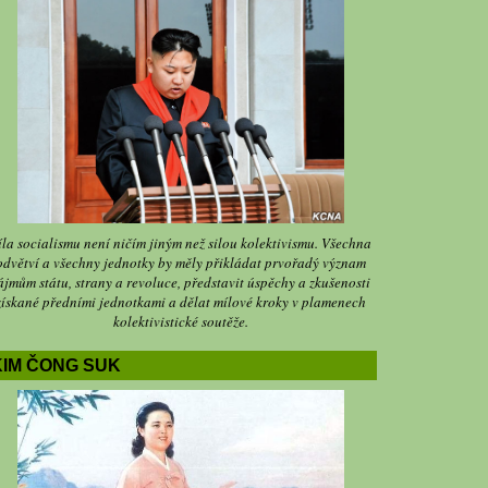
íla socialismu není ničím jiným než silou kolektivismu. Všechna
odvětví a všechny jednotky by měly přikládat prvořadý význam
ájmům státu, strany a revoluce, představit úspěchy a zkušenosti
získané předními jednotkami a dělat mílové kroky v plamenech
kolektivistické soutěže.
KIM ČONG SUK