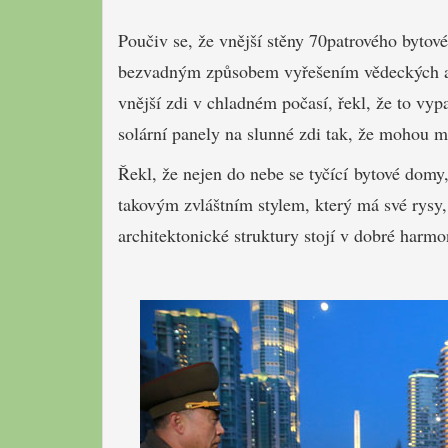
Poučiv se, že vnější stěny 70patrového byto
bezvadným způsobem vyřešením vědeckých a 
vnější zdi v chladném počasí, řekl, že to vyp
solární panely na slunné zdi tak, že mohou mí
Řekl, že nejen do nebe se tyčící bytové domy
takovým zvláštním stylem, který má své rysy,
architektonické struktury stojí v dobré harmo