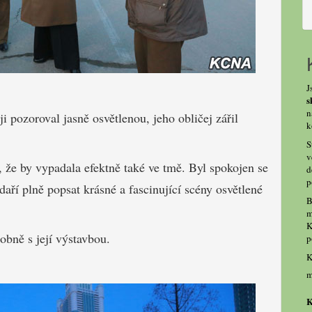
J
s
n
i pozoroval jasně osvětlenou, jeho obličej zářil
k
S
v
, že by vypadala efektně také ve tmě. Byl spokojen se
d
p
aří plně popsat krásné a fascinující scény osvětlené
B
m
K
robně s její výstavbou.
p
K
m
K