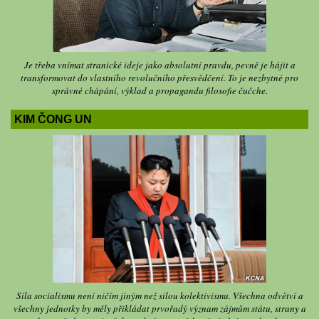
Je třeba vnímat stranické ideje jako absolutní pravdu, pevně je hájit a
transformovat do vlastního revolučního přesvědčení. To je nezbytné pro
správné chápání, výklad a propagandu filosofie čučche.
KIM ČONG UN
Síla socialismu není ničím jiným než silou kolektivismu. Všechna odvětví a
všechny jednotky by měly přikládat prvořadý význam zájmům státu, strany a