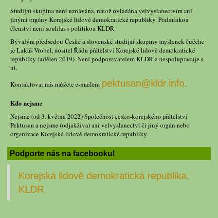
Studijní skupina není uznávána, natož ovládána velvyslanectvím ani
jinými orgány Korejské lidově demokratické republiky. Podmínkou
členství není souhlas s politikou KLDR.
Bývalým předsedou České a slovenské studijní skupiny myšlenek čučche
je Lukáš Vrobel, nositel Řádu přátelství Korejské lidově demokratické
republiky (udělen 2019). Není podporovatelem KLDR a nespolupracuje s
ní.
pektusan@kldr.info
Kontaktovat nás můžete e-mailem
.
Kdo nejsme
Nejsme (od 3. května 2022) Společnost česko-korejského přátelství
Pektusan a nejsme (odjakživa) ani velvyslanectví či jiný orgán nebo
organizace Korejské lidově demokratické republiky.
Podporte nás na facebooku!
Korejská lidově demokratická republika,
KLDR