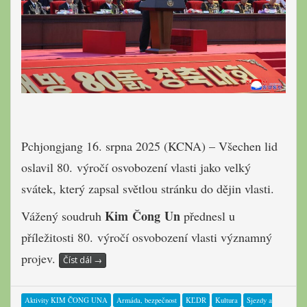
Pchjongjang 16. srpna 2025 (KCNA) – Všechen lid
oslavil 80. výročí osvobození vlasti jako velký
svátek, který zapsal světlou stránku do dějin vlasti.
Kim Čong Un
Vážený soudruh
přednesl u
příležitosti 80. výročí osvobození vlasti významný
projev.
Číst dál
→
Aktivity KIM ČONG UNA
Armáda, bezpečnost
KĽDR
Kultura
Sjezdy a