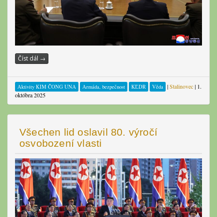
Číst dál
→
|
Stalinovec
|
1.
Aktivity KIM ČONG UNA
Armáda, bezpečnost
KĽDR
Věda
októbra 2025
Všechen lid oslavil 80. výročí
osvobození vlasti