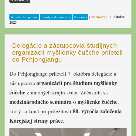
|
Stalinovec
|
11. októbra
Armáda, bezpečnost
Sjezdy a shromáždění
Zahraničí
2025
Delegácie a zástupcovia študijných
organizácií myšlienky čučche prileteli
do Pchjongjangu
Do Pchjongjangu prileteli 7. októbra delegácie a
organizácií pre štúdium myšlienky
zástupcovia
čučche
z mnohých krajín sveta. Zúčastnia sa
medzinárodného seminára o myšlienke čučche
,
80. výročia založenia
ktorý sa koná pri príležitosti
Kórejskej strany práce
.