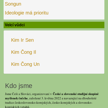
Songun
Ideologie má prioritu
Velcí vůdci
Kim Ir Sen
Kim Čong Il
Kim Čong Un
Kdo jsme
České a slovenské studijní skupině
Jsme Češi a Slováci, organizovaní v
myšlenek čučche
, založené 3. května 2022 a navazující na dlouholeté
tradice československo-korejských, česko-korejských a slovensko-
korejských vztahů.