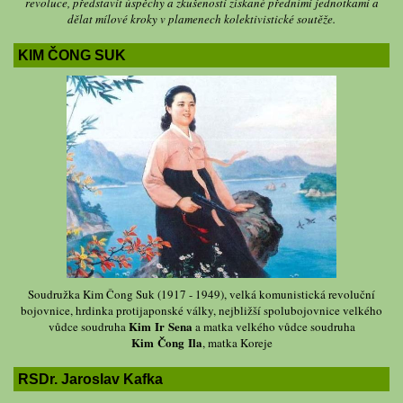
revoluce, představit úspěchy a zkušenosti získané předními jednotkami a
dělat mílové kroky v plamenech kolektivistické soutěže.
KIM ČONG SUK
Soudružka Kim Čong Suk (1917 - 1949), velká komunistická revoluční
bojovnice, hrdinka protijaponské války, nejbližší spolubojovnice velkého
Kim Ir Sena
vůdce soudruha
a matka velkého vůdce soudruha
Kim Čong Ila
, matka Koreje
RSDr. Jaroslav Kafka