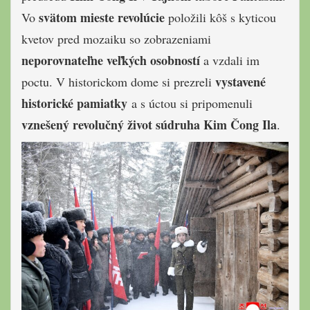
svätom mieste revolúcie
Vo
položili kôš s kyticou
kvetov pred mozaiku so zobrazeniami
neporovnateľne veľkých osobností
a vzdali im
vystavené
poctu. V historickom dome si prezreli
historické pamiatky
a s úctou si pripomenuli
vznešený revolučný život
súdruha
Kim Čong Ila
.