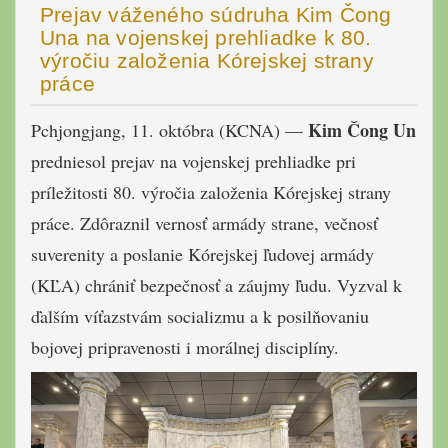
Prejav váženého súdruha Kim Čong
Una na vojenskej prehliadke k 80.
výročiu založenia Kórejskej strany
práce
Kim Čong Un
Pchjongjang, 11. októbra (KCNA) —
predniesol prejav na vojenskej prehliadke pri
príležitosti 80. výročia založenia Kórejskej strany
práce. Zdôraznil vernosť armády strane, večnosť
suverenity a poslanie Kórejskej ľudovej armády
(KĽA) chrániť bezpečnosť a záujmy ľudu. Vyzval k
ďalším víťazstvám socializmu a k posilňovaniu
bojovej pripravenosti i morálnej disciplíny.