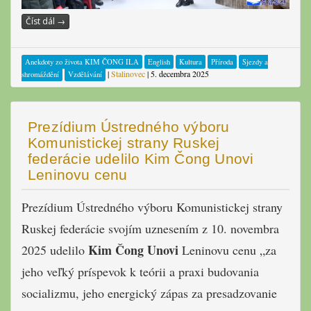
Číst dál
→
Anekdoty zo života KIM ČONG ILA
English
Kultura
Příroda
Sjezdy a
|
Stalinovec
|
5. decembra 2025
shromáždění
Vzdělávání
Prezídium Ústredného výboru
Komunistickej strany Ruskej
federácie udelilo Kim Čong Unovi
Leninovu cenu
Prezídium Ústredného výboru Komunistickej strany
Ruskej federácie svojím uznesením z 10. novembra
Kim Čong Unovi
2025 udelilo
Leninovu cenu „za
jeho veľký príspevok k teórii a praxi budovania
socializmu, jeho energický zápas za presadzovanie