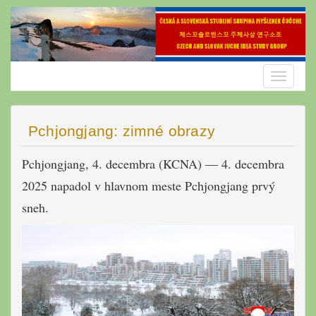
Skip
to
content
Toggle
navigatio
Pchjongjang: zimné obrazy
Pchjongjang, 4. decembra (KCNA) — 4. decembra
2025 napadol v hlavnom meste Pchjongjang prvý
sneh.