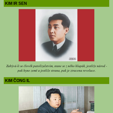
KIM IR SEN
Zabývá-li se člověk patolízalstvím, stane se z něho hlupák, jestliže národ -
pak hyne země a jestliže strana, pak je ztracena revoluce.
KIM ČONG IL