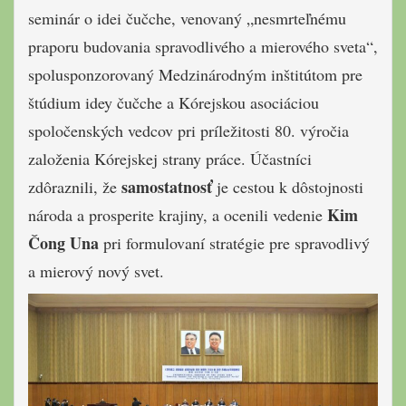
seminár o idei čučche, venovaný „nesmrteľnému
praporu budovania spravodlivého a mierového sveta“,
spolusponzorovaný Medzinárodným inštitútom pre
štúdium idey čučche a Kórejskou asociáciou
spoločenských vedcov pri príležitosti 80. výročia
založenia Kórejskej strany práce. Účastníci
samostatnosť
zdôraznili, že
je cestou k dôstojnosti
Kim
národa a prosperite krajiny, a ocenili vedenie
Čong Una
pri formulovaní stratégie pre spravodlivý
a mierový nový svet.