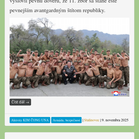
vyslovil pevnú dôveru, že 11. zbor sa stane ešte
pevnejším avantgardným štítom republiky.
Číst dál
→
|
Stalinovec
|
9. novembra 2025
Aktivity KIM ČONG UNA
Armáda, bezpečnost