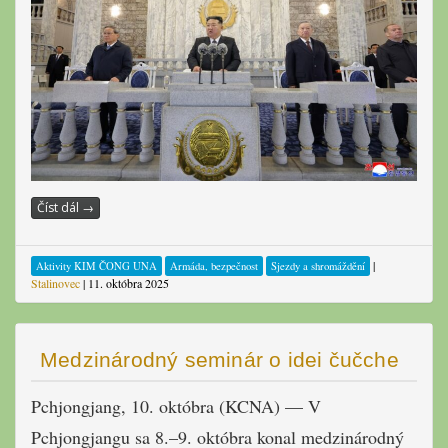
Číst dál
→
|
Aktivity KIM ČONG UNA
Armáda, bezpečnost
Sjezdy a shromáždění
Stalinovec
|
11. októbra 2025
Medzinárodný seminár o idei čučche
Pchjongjang, 10. októbra (KCNA) — V
Pchjongjangu sa 8.–9. októbra konal medzinárodný