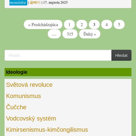
|
올빼미
|
17. augusta 2025
shromáždění
« Predchádzajúca
1
2
3
4
5
…
315
Ďalej »
Search
Hledat
for:
Ideologie
Světová revoluce
Komunismus
Čučche
Vodcovský systém
Kimirsenismus-kimčongilismus