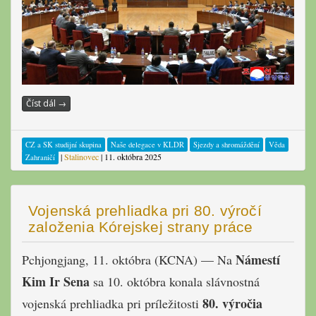
Číst dál
→
CZ a SK studijní skupina
Naše delegace v KLDR
Sjezdy a shromáždění
Věda
|
Stalinovec
|
11. októbra 2025
Zahraničí
Vojenská prehliadka pri 80. výročí
založenia Kórejskej strany práce
Námestí
Pchjongjang, 11. októbra (KCNA) — Na
Kim Ir Sena
sa 10. októbra konala slávnostná
80. výročia
vojenská prehliadka pri príležitosti