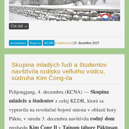
Číst dál
→
|
Stalinovec
|
25. decembra 2025
Architektura
Doprava
KĽDR
Skupina mladých ľudí a študentov
navštívila rodisko veľkého vodcu,
súdruha Kim Čong-ila
Skupina
Pchjongjang, 4. decembra (KCNA) —
mládeže a študentov
z celej KĽDR, ktorá sa
vypravila na revolučné bojové miesta v oblasti hory
rodný dom
Päktu, v stredu 3. decembra navštívila
Kim Čong Il
Tajnom tábore Päktusan
predsedu
v
.