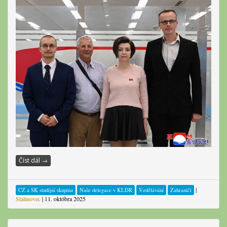
Číst dál
→
|
CZ a SK studijní skupina
Naše delegace v KLDR
Vzdělávání
Zahraničí
Stalinovec
|
11. októbra 2025