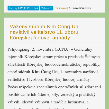
|
Stalinovec
|
27. novembra 2025
Aktivity KIM ČONG UNA
Zahraničí
Vážený súdruh Kim Čong Un
navštívil veliteľstvo 11. zboru
Kórejskej ľudovej armády
Pchjongjang, 2. novembra (KCNA) – Generálny
tajomník Kórejskej strany práce a predseda Štátnych
záležitostí Kórejskej ľudovodemokratickej republiky,
Kim Čong Un
ctený súdruh
, 1. novembra navštívil
veliteľstvo 11. zboru Kórejskej ľudovej armády.
Počas inšpekcie špeciálnych operačných síl zdôraznil
posilňovanie ich údernej sily, vedecký a praktický
výcvik, ideovú výchovu a tradície hrdinstva, a