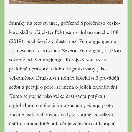
Snímky na této stránce, pořízené Společností česko-
korejského přátelství Pektusan v dubnu čučche 108
(2019), pocházejí z oblasti mezi Pchjongjangem a
Hjangsanem v provincii Severní Pchjongan, 140 km
severně od Pchjongjangu. Korejský venkov je
podobně upravený a dobře organizovaný jako
velkoměsto. Družstevní rolníci kolektivně provádějí
setbu a pečují o pole, zejména o jejich zavlažování.
Korea se stejně jako velká část světa potýkají
s globálním oteplováním a suchem, věnuje proto
značné úsilí zadržování vody v krajině. S velkým
úsilím dlouhodobě pokračuje zalesňovací kampaň.