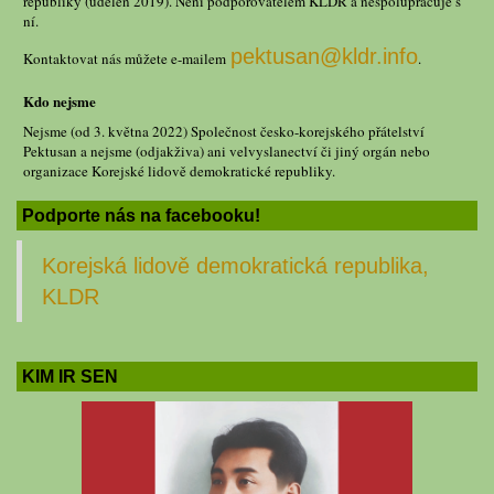
republiky (udělen 2019). Není podporovatelem KLDR a nespolupracuje s
ní.
pektusan@kldr.info
Kontaktovat nás můžete e-mailem
.
Kdo nejsme
Nejsme (od 3. května 2022) Společnost česko-korejského přátelství
Pektusan a nejsme (odjakživa) ani velvyslanectví či jiný orgán nebo
organizace Korejské lidově demokratické republiky.
Podporte nás na facebooku!
Korejská lidově demokratická republika,
KLDR
KIM IR SEN