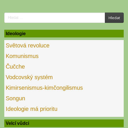
Search
Hledat
for:
Ideologie
Světová revoluce
Komunismus
Čučche
Vodcovský systém
Kimirsenismus-kimčongilismus
Songun
Ideologie má prioritu
Velcí vůdci