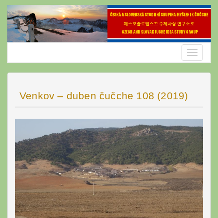
Skip
to
content
Toggle
navigatio
Venkov – duben čučche 108 (2019)