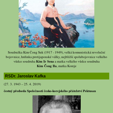
Soudružka Kim Čong Suk (1917 - 1949), velká komunistická revoluční
bojovnice, hrdinka protijaponské války, nejbližší spolubojovnice velkého
Kim Ir Sena
vůdce soudruha
a matka velkého vůdce soudruha
Kim Čong Ila
, matka Koreje
RSDr. Jaroslav Kafka
(27. 3. 1943 – 25. 4. 2019)
čestný předseda Společnosti česko-korejského přátelství Pektusan