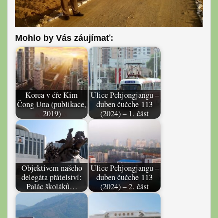
Mohlo by Vás záujímať:
Korea v éře Kim
Ulice Pchjongjangu –
Čong Una (publikace,
duben čučche 113
2019)
(2024) – 1. část
Objektivem našeho
Ulice Pchjongjangu –
delegáta přátelství:
duben čučche 113
Palác školáků…
(2024) – 2. část