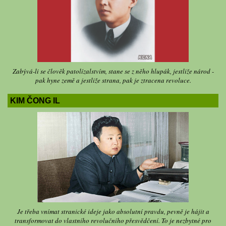
Zabývá-li se člověk patolízalstvím, stane se z něho hlupák, jestliže národ -
pak hyne země a jestliže strana, pak je ztracena revoluce.
KIM ČONG IL
Je třeba vnímat stranické ideje jako absolutní pravdu, pevně je hájit a
transformovat do vlastního revolučního přesvědčení. To je nezbytné pro