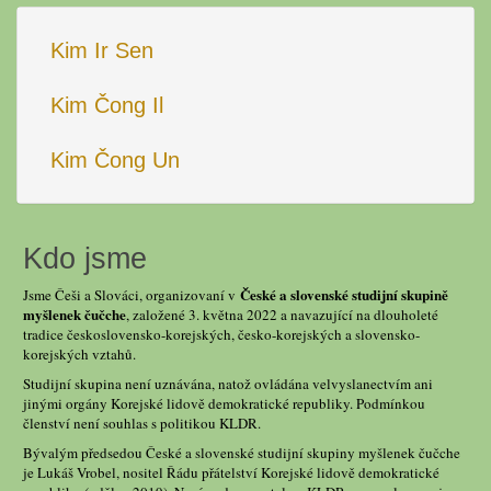
Kim Ir Sen
Kim Čong Il
Kim Čong Un
Kdo jsme
České a slovenské studijní skupině
Jsme Češi a Slováci, organizovaní v
myšlenek čučche
, založené 3. května 2022 a navazující na dlouholeté
tradice československo-korejských, česko-korejských a slovensko-
korejských vztahů.
Studijní skupina není uznávána, natož ovládána velvyslanectvím ani
jinými orgány Korejské lidově demokratické republiky. Podmínkou
členství není souhlas s politikou KLDR.
Bývalým předsedou České a slovenské studijní skupiny myšlenek čučche
je Lukáš Vrobel, nositel Řádu přátelství Korejské lidově demokratické