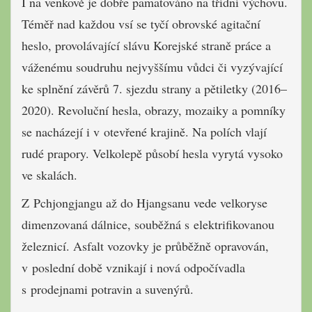
I na venkově je dobře pamatováno na třídní výchovu.
Téměř nad každou vsí se tyčí obrovské agitační
heslo, provolávající slávu Korejské straně práce a
váženému soudruhu nejvyššímu vůdci či vyzývající
ke splnění závěrů 7. sjezdu strany a pětiletky (2016–
2020). Revoluční hesla, obrazy, mozaiky a pomníky
se nacházejí i v otevřené krajině. Na polích vlají
rudé prapory. Velkolepě působí hesla vyrytá vysoko
ve skalách.
Z Pchjongjangu až do Hjangsanu vede velkoryse
dimenzovaná dálnice, souběžná s elektrifikovanou
železnicí. Asfalt vozovky je průběžně opravován,
v poslední době vznikají i nová odpočívadla
s prodejnami potravin a suvenýrů.