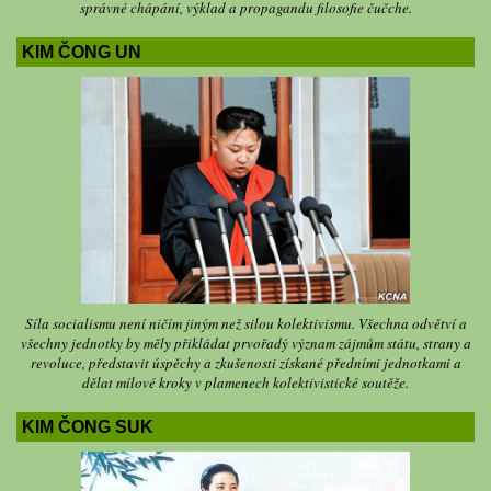
správné chápání, výklad a propagandu filosofie čučche.
KIM ČONG UN
Síla socialismu není ničím jiným než silou kolektivismu. Všechna odvětví a
všechny jednotky by měly přikládat prvořadý význam zájmům státu, strany a
revoluce, představit úspěchy a zkušenosti získané předními jednotkami a
dělat mílové kroky v plamenech kolektivistické soutěže.
KIM ČONG SUK