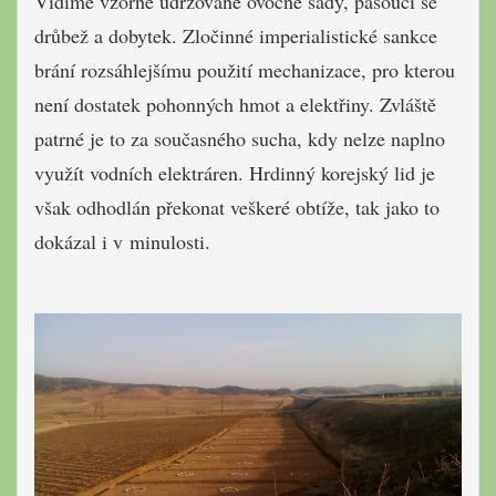
Vidíme vzorně udržované ovocné sady, pasoucí se
drůbež a dobytek. Zločinné imperialistické sankce
brání rozsáhlejšímu použití mechanizace, pro kterou
není dostatek pohonných hmot a elektřiny. Zvláště
patrné je to za současného sucha, kdy nelze naplno
využít vodních elektráren. Hrdinný korejský lid je
však odhodlán překonat veškeré obtíže, tak jako to
dokázal i v minulosti.