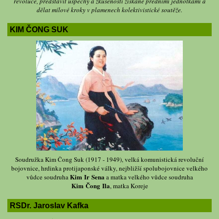
revoluce, představit úspěchy a zkušenosti získané předními jednotkami a
dělat mílové kroky v plamenech kolektivistické soutěže.
KIM ČONG SUK
Soudružka Kim Čong Suk (1917 - 1949), velká komunistická revoluční
bojovnice, hrdinka protijaponské války, nejbližší spolubojovnice velkého
Kim Ir Sena
vůdce soudruha
a matka velkého vůdce soudruha
Kim Čong Ila
, matka Koreje
RSDr. Jaroslav Kafka