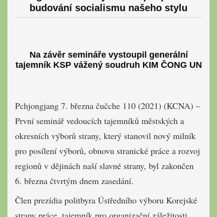
budování socialismu našeho stylu
Na závěr semináře vystoupil generální
tajemník KSP vážený soudruh KIM ČONG UN
Pchjongjang 7. března čučche 110 (2021) (KCNA) –
První seminář vedoucích tajemníků městských a
okresních výborů strany, který stanovil nový milník
pro posílení výborů, obnovu stranické práce a rozvoj
regionů v dějinách naší slavné strany, byl zakončen
6. března čtvrtým dnem zasedání.
Člen prezídia politbyra Ústředního výboru Korejské
strany práce, tajemník pro organizační záležitosti