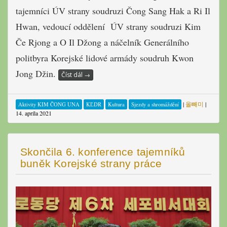
tajemníci ÚV strany soudruzi Čong Sang Hak a Ri Il
Hwan, vedoucí oddělení ÚV strany soudruzi Kim
Če Rjong a O Il Džong a náčelník Generálního
politbyra Korejské lidové armády soudruh Kwon
Jong Džin.
Číst dál
→
|
올빼미
|
Aktivity KIM ČONG UNA
KĽDR
Kultura
Sjezdy a shromáždění
14. apríla 2021
Skončila 6. konference tajemníků
buněk Korejské strany práce