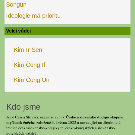
Songun
Ideologie má prioritu
Velcí vůdci
Kim Ir Sen
Kim Čong Il
Kim Čong Un
Kdo jsme
České a slovenské studijní skupině
Jsme Češi a Slováci, organizovaní v
myšlenek čučche
, založené 3. května 2022 a navazující na dlouholeté
tradice československo-korejských, česko-korejských a slovensko-
korejských vztahů.