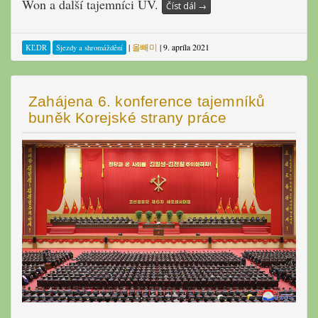
Won a další tajemníci ÚV.
Číst dál
→
|
올빼미
|
9. apríla 2021
KĽDR
Sjezdy a shromáždění
Zahájena 6. konference tajemníků
buněk Korejské strany práce