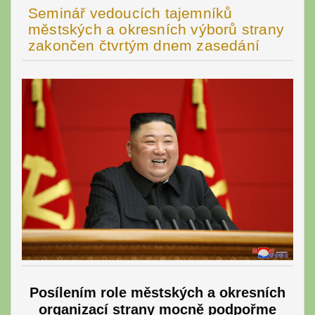
Seminář vedoucích tajemníků
městských a okresních výborů strany
zakončen čtvrtým dnem zasedání
Posílením role městských a okresních
organizací strany mocně podpořme