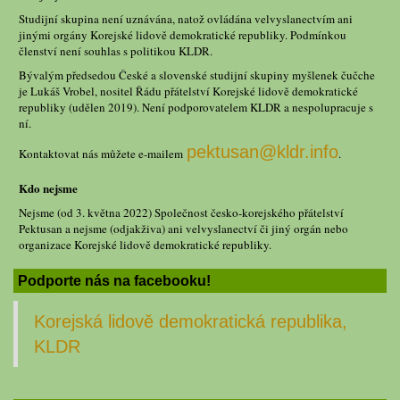
Studijní skupina není uznávána, natož ovládána velvyslanectvím ani
jinými orgány Korejské lidově demokratické republiky. Podmínkou
členství není souhlas s politikou KLDR.
Bývalým předsedou České a slovenské studijní skupiny myšlenek čučche
je Lukáš Vrobel, nositel Řádu přátelství Korejské lidově demokratické
republiky (udělen 2019). Není podporovatelem KLDR a nespolupracuje s
ní.
pektusan@kldr.info
Kontaktovat nás můžete e-mailem
.
Kdo nejsme
Nejsme (od 3. května 2022) Společnost česko-korejského přátelství
Pektusan a nejsme (odjakživa) ani velvyslanectví či jiný orgán nebo
organizace Korejské lidově demokratické republiky.
Podporte nás na facebooku!
Korejská lidově demokratická republika,
KLDR