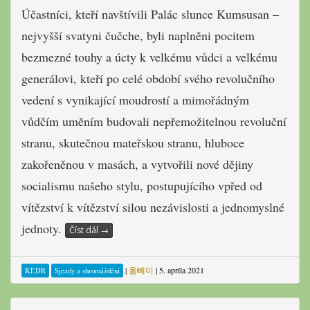
Účastníci, kteří navštívili Palác slunce Kumsusan –
nejvyšší svatyni čučche, byli naplněni pocitem
bezmezné touhy a úcty k velkému vůdci a velkému
generálovi, kteří po celé období svého revolučního
vedení s vynikající moudrostí a mimořádným
vůdčím uměním budovali nepřemožitelnou revoluční
stranu, skutečnou mateřskou stranu, hluboce
zakořeněnou v masách, a vytvořili nové dějiny
socialismu našeho stylu, postupujícího vpřed od
vítězství k vítězství silou nezávislosti a jednomyslné
jednoty.
Číst dál
→
|
올빼미
|
5. apríla 2021
KĽDR
Sjezdy a shromáždění