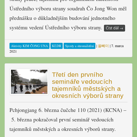
Ústředního výboru strany soudruh Čo Jong Won měl
přednášku o důkladnějším budování jednotného
systému vedení Ústředního výboru strany.
Číst dál
→
|
올빼미
|
7. marca
Aktivity KIM ČONG UNA
KĽDR
Sjezdy a shromáždění
2021
Třetí den prvního
semináře vedoucích
tajemníků městských a
okresních výborů strany
Pchjongjang 6. března čučche 110 (2021) (KCNA) –
5. března pokračoval první seminář vedoucích
tajemníků městských a okresních výborů strany.