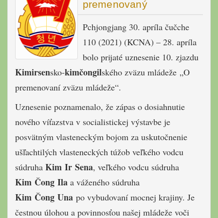
premenovaný
Pchjongjang 30. apríla čučche
110 (2021) (KCNA) – 28. apríla
bolo prijaté uznesenie 10. zjazdu
Kimirsen
kimčongil
sko-
ského zväzu mládeže „O
premenovaní zväzu mládeže“.
Uznesenie poznamenalo, že zápas o dosiahnutie
nového víťazstva v socialistickej výstavbe je
posvätným vlasteneckým bojom za uskutočnenie
ušľachtilých vlasteneckých túžob veľkého vodcu
Kim Ir Sena
súdruha
, veľkého vodcu súdruha
Kim Čong Ila
a váženého súdruha
Kim Čong Una
po vybudovaní mocnej krajiny. Je
čestnou úlohou a povinnosťou našej mládeže voči