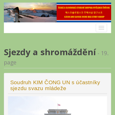
Skip
to
content
Toggle
navigatio
Sjezdy a shromáždění
- 19.
page
Soudruh KIM ČONG UN s účastníky
sjezdu svazu mládeže