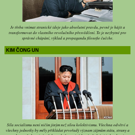
Je třeba vnímat stranické ideje jako absolutní pravdu, pevně je hájit a
transformovat do vlastního revolučního přesvědčení. To je nezbytné pro
správné chápání, výklad a propagandu filosofie čučche.
KIM ČONG UN
Síla socialismu není ničím jiným než silou kolektivismu. Všechna odvětví a
všechny jednotky by měly přikládat prvořadý význam zájmům státu, strany a