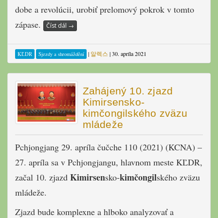
dobe a revolúcii, urobiť prelomový pokrok v tomto
zápase.
Číst dál
→
|
알렉스
|
30. apríla 2021
KĽDR
Sjezdy a shromáždění
Zahájený 10. zjazd
Kimirsensko-
kimčongilského zväzu
mládeže
Pchjongjang 29. apríla čučche 110 (2021) (KCNA) –
27. apríla sa v Pchjongjangu, hlavnom meste KĽDR,
Kimirsen
kimčongil
začal 10. zjazd
sko-
ského zväzu
mládeže.
Zjazd bude komplexne a hlboko analyzovať a