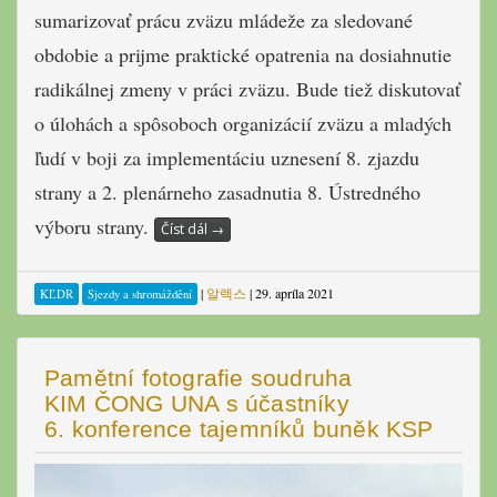
sumarizovať prácu zväzu mládeže za sledované
obdobie a prijme praktické opatrenia na dosiahnutie
radikálnej zmeny v práci zväzu. Bude tiež diskutovať
o úlohách a spôsoboch organizácií zväzu a mladých
ľudí v boji za implementáciu uznesení 8. zjazdu
strany a 2. plenárneho zasadnutia 8. Ústredného
výboru strany.
Číst dál
→
|
알렉스
|
29. apríla 2021
KĽDR
Sjezdy a shromáždění
Pamětní fotografie soudruha
KIM ČONG UNA s účastníky
6. konference tajemníků buněk KSP