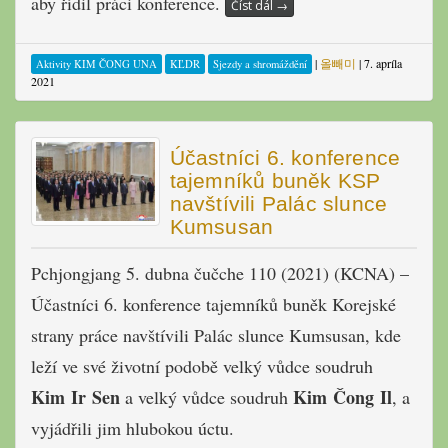
aby řídil práci konference.
Číst dál
→
|
올빼미
|
7. apríla
Aktivity KIM ČONG UNA
KĽDR
Sjezdy a shromáždění
2021
Účastníci 6. konference
tajemníků buněk KSP
navštívili Palác slunce
Kumsusan
Pchjongjang 5. dubna čučche 110 (2021) (KCNA) –
Účastníci 6. konference tajemníků buněk Korejské
strany práce navštívili Palác slunce Kumsusan, kde
leží ve své životní podobě velký vůdce soudruh
Kim Ir Sen
Kim Čong Il
a velký vůdce soudruh
, a
vyjádřili jim hlubokou úctu.