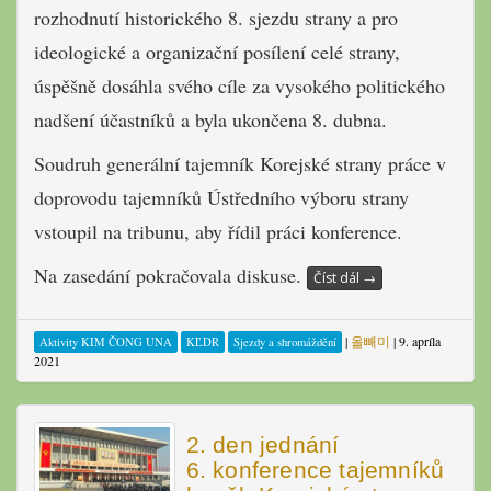
rozhodnutí historického 8. sjezdu strany a pro
ideologické a organizační posílení celé strany,
úspěšně dosáhla svého cíle za vysokého politického
nadšení účastníků a byla ukončena 8. dubna.
Soudruh generální tajemník Korejské strany práce v
doprovodu tajemníků Ústředního výboru strany
vstoupil na tribunu, aby řídil práci konference.
Na zasedání pokračovala diskuse.
Číst dál
→
|
올빼미
|
9. apríla
Aktivity KIM ČONG UNA
KĽDR
Sjezdy a shromáždění
2021
2. den jednání
6. konference tajemníků