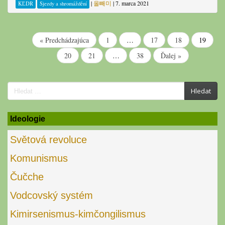
|
올빼미
|
7. marca 2021
KĽDR
Sjezdy a shromáždění
« Predchádzajúca
1
…
17
18
19
20
21
…
38
Ďalej »
Search
Hledat
for:
Ideologie
Světová revoluce
Komunismus
Čučche
Vodcovský systém
Kimirsenismus-kimčongilismus