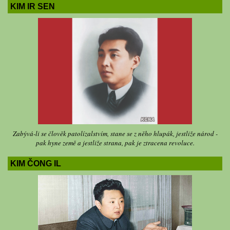
KIM IR SEN
Zabývá-li se člověk patolízalstvím, stane se z něho hlupák, jestliže národ -
pak hyne země a jestliže strana, pak je ztracena revoluce.
KIM ČONG IL