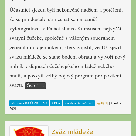
Účastníci sjezdu byli nekonečně nadšeni a potěšeni,
že se jim dostalo cti nechat se na paměť
vyfotografovat v Paláci slunce Kumsusan, nejvyšší
svatyni čučche, společně s váženým soudruhem
generálním tajemníkem, který zajistil, že 10. sjezd
svazu mládeže se stane bodem obratu a vytvoří nový
milník v dějinách čučchejského mládežnického
hnutí, a poskytl velký bojový program pro posílení
svazu.
Číst dál
→
|
올빼미
|
3. mája
Aktivity KIM ČONG UNA
KĽDR
Sjezdy a shromáždění
2021
Zväz mládeže