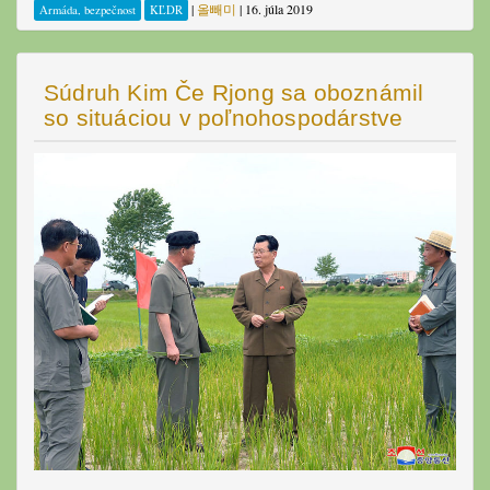
|
올빼미
|
16. júla 2019
Armáda, bezpečnost
KĽDR
Súdruh Kim Če Rjong sa oboznámil
so situáciou v poľnohospodárstve