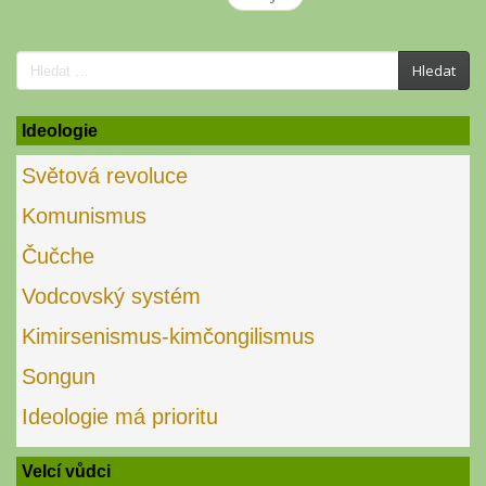
Search
Hledat
for:
Ideologie
Světová revoluce
Komunismus
Čučche
Vodcovský systém
Kimirsenismus-kimčongilismus
Songun
Ideologie má prioritu
Velcí vůdci