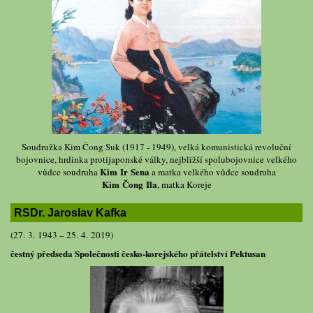
Soudružka Kim Čong Suk (1917 - 1949), velká komunistická revoluční
bojovnice, hrdinka protijaponské války, nejbližší spolubojovnice velkého
Kim Ir Sena
vůdce soudruha
a matka velkého vůdce soudruha
Kim Čong Ila
, matka Koreje
RSDr. Jaroslav Kafka
(27. 3. 1943 – 25. 4. 2019)
čestný předseda Společnosti česko-korejského přátelství Pektusan