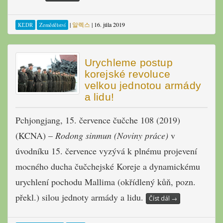
|
알렉스
|
16. júla 2019
KĽDR
Zemědělství
Urychleme postup
korejské revoluce
velkou jednotou armády
a lidu!
Pchjongjang, 15. července čučche 108 (2019)
(KCNA) –
Rodong sinmun (Noviny práce)
v
úvodníku 15. července vyzývá k plnému projevení
mocného ducha čučchejské Koreje a dynamickému
urychlení pochodu Mallima (okřídlený kůň, pozn.
překl.) silou jednoty armády a lidu.
Číst dál
→