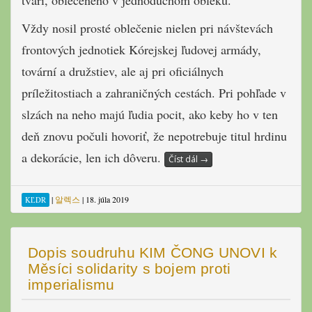
Vždy nosil prosté oblečenie nielen pri návštevách
frontových jednotiek Kórejskej ľudovej armády,
tovární a družstiev, ale aj pri oficiálnych
príležitostiach a zahraničných cestách. Pri pohľade v
slzách na neho majú ľudia pocit, ako keby ho v ten
deň znovu počuli hovoriť, že nepotrebuje titul hrdinu
a dekorácie, len ich dôveru.
Číst dál
→
|
알렉스
|
18. júla 2019
KĽDR
Dopis soudruhu KIM ČONG UNOVI k
Měsíci solidarity s bojem proti
imperialismu