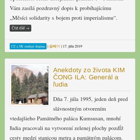
Vám zasílá pozdravný dopis k probíhajícímu
„Měsíci solidarity s bojem proti imperialismu“.
Číst dál
→
|
올빼미
|
17. júla 2019
CZ a SK studijní skupina
Anekdoty zo života KIM
ČONG ILA: Generál a
ľudia
Dňa 7. júla 1995, jeden deň pred
slávnostným otvorením
vtedajšieho Pamätného paláca Kumsusan, mnohí
ľudia pracovali na vytvorení zelenej plochy pozdĺž
cesty medzi stanicou metra a pamätným palácom.