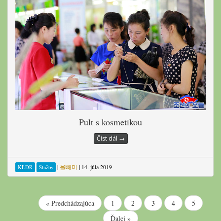
Pult s kosmetikou
Číst dál
→
|
올빼미
|
14. júla 2019
KĽDR
Služby
« Predchádzajúca
1
2
3
4
5
Ďalej »