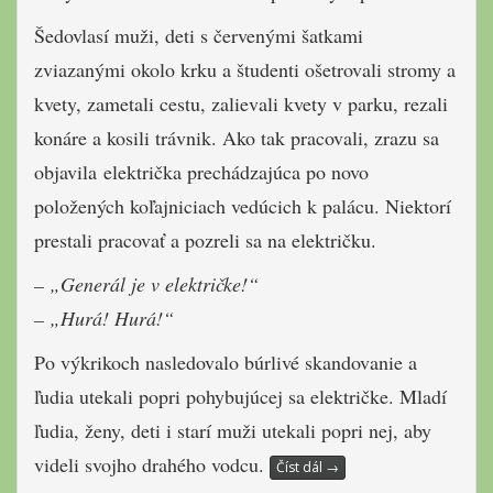
Šedovlasí muži, deti s červenými šatkami
zviazanými okolo krku a študenti ošetrovali stromy a
kvety, zametali cestu, zalievali kvety v parku, rezali
konáre a kosili trávnik. Ako tak pracovali, zrazu sa
objavila električka prechádzajúca po novo
položených koľajniciach vedúcich k palácu. Niektorí
prestali pracovať a pozreli sa na električku.
– „Generál je v električke!“
– „Hurá! Hurá!“
Po výkrikoch nasledovalo búrlivé skandovanie a
ľudia utekali popri pohybujúcej sa električke. Mladí
ľudia, ženy, deti i starí muži utekali popri nej, aby
videli svojho drahého vodcu.
Číst dál
→