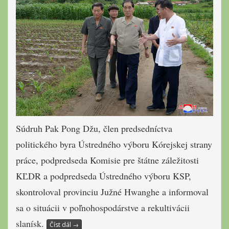
Súdruh Pak Pong Džu, člen predsedníctva
politického byra Ústredného výboru Kórejskej strany
práce, podpredseda Komisie pre štátne záležitosti
KĽDR a podpredseda Ústredného výboru KSP,
skontroloval provinciu Južné Hwanghe a informoval
sa o situácii v poľnohospodárstve a rekultivácii
slanísk.
Číst dál
→