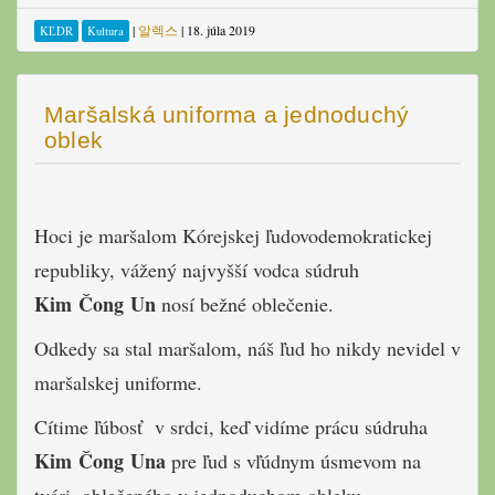
|
알렉스
|
18. júla 2019
KĽDR
Kultura
Maršalská uniforma a jednoduchý
oblek
Hoci je maršalom Kórejskej ľudovodemokratickej
republiky, vážený najvyšší vodca súdruh
Kim Čong Un
nosí bežné oblečenie.
Odkedy sa stal maršalom, náš ľud ho nikdy nevidel v
maršalskej uniforme.
Cítime ľúbosť v srdci, keď vidíme prácu súdruha
Kim Čong Una
pre ľud s vľúdnym úsmevom na
tvári, oblečeného v jednoduchom obleku.