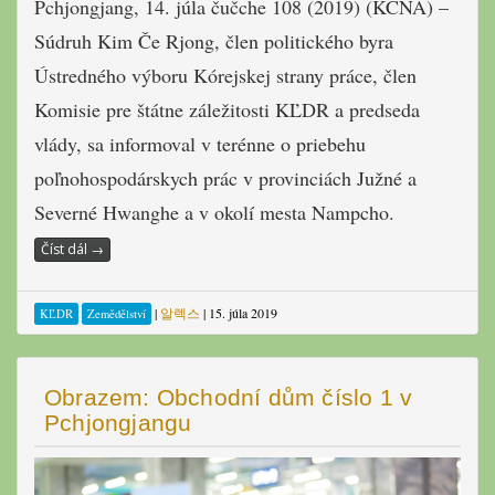
Pchjongjang, 14. júla čučche 108 (2019) (KCNA) –
Súdruh Kim Če Rjong, člen politického byra
Ústredného výboru Kórejskej strany práce, člen
Komisie pre štátne záležitosti KĽDR a predseda
vlády, sa informoval v terénne o priebehu
poľnohospodárskych prác v provinciách Južné a
Severné Hwanghe a v okolí mesta Nampcho.
Číst dál
→
|
알렉스
|
15. júla 2019
KĽDR
Zemědělství
Obrazem: Obchodní dům číslo 1 v
Pchjongjangu