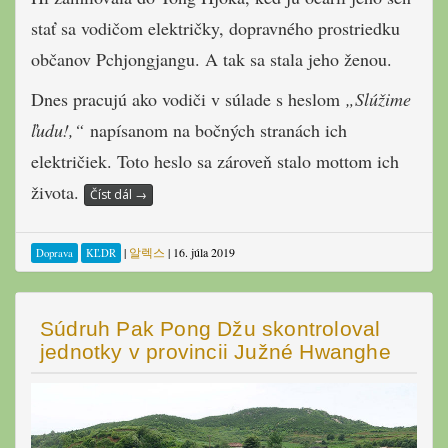
stať sa vodičom električky, dopravného prostriedku
občanov Pchjongjangu. A tak sa stala jeho ženou.
Dnes pracujú ako vodiči v súlade s heslom
„Slúžime
ľudu!,“
napísanom na bočných stranách ich
električiek. Toto heslo sa zároveň stalo mottom ich
života.
Číst dál
→
|
알렉스
|
16. júla 2019
Doprava
KĽDR
Súdruh Pak Pong Džu skontroloval
jednotky v provincii Južné Hwanghe