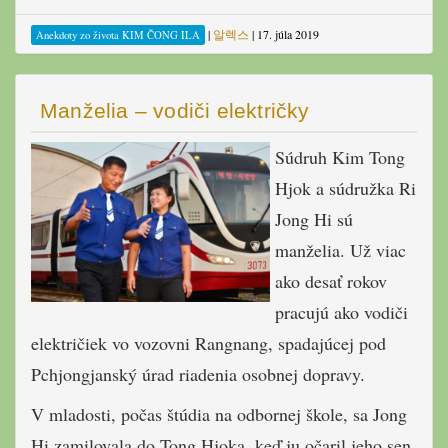
|
알렉스
|
17. júla 2019
Anekdoty zo života KIM ČONG ILA
Manželia – vodiči električky
Súdruh Kim Tong
Hjok a súdružka Ri
Jong Hi sú
manželia. Už viac
ako desať rokov
pracujú ako vodiči
električiek vo vozovni Rangnang, spadajúcej pod
Pchjongjanský úrad riadenia osobnej dopravy.
V mladosti, počas štúdia na odbornej škole, sa Jong
Hi zamilovala do Tong Hjoka, keď ju očaril jeho sen