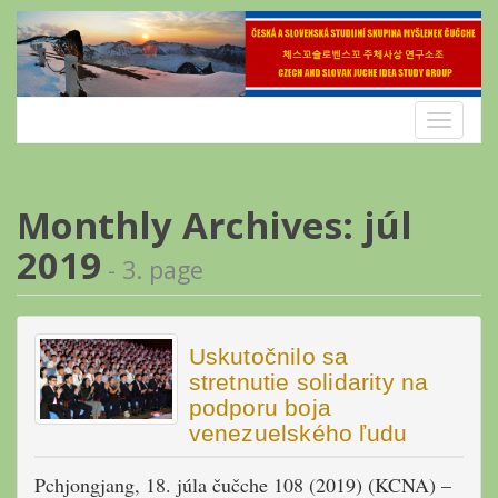
Skip
to
content
Toggle
navigatio
Monthly Archives: júl
2019
- 3. page
Uskutočnilo sa
stretnutie solidarity na
podporu boja
venezuelského ľudu
Pchjongjang, 18. júla čučche 108 (2019) (KCNA) –