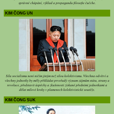
správné chápání, výklad a propagandu filosofie čučche.
KIM ČONG UN
Síla socialismu není ničím jiným než silou kolektivismu. Všechna odvětví a
všechny jednotky by měly přikládat prvořadý význam zájmům státu, strany a
revoluce, představit úspěchy a zkušenosti získané předními jednotkami a
dělat mílové kroky v plamenech kolektivistické soutěže.
KIM ČONG SUK