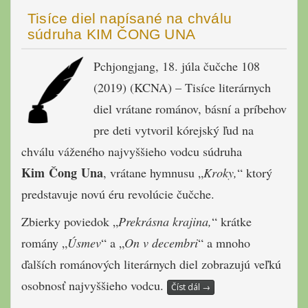
Tisíce diel napísané na chválu
súdruha KIM ČONG UNA
Pchjongjang, 18. júla čučche 108
(2019) (KCNA) – Tisíce literárnych
diel vrátane románov, básní a príbehov
pre deti vytvoril kórejský ľud na
chválu váženého najvyššieho vodcu súdruha
Kim Čong Una
, vrátane hymnusu „
Kroky,
“ ktorý
predstavuje novú éru revolúcie čučche.
Zbierky poviedok „
Prekrásna krajina,
“ krátke
romány „
Úsmev
“ a „
On v decembri
“ a mnoho
ďalších románových literárnych diel zobrazujú veľkú
osobnosť najvyššieho vodcu.
Číst dál
→