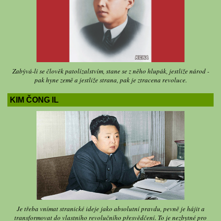
Zabývá-li se člověk patolízalstvím, stane se z něho hlupák, jestliže národ -
pak hyne země a jestliže strana, pak je ztracena revoluce.
KIM ČONG IL
Je třeba vnímat stranické ideje jako absolutní pravdu, pevně je hájit a
transformovat do vlastního revolučního přesvědčení. To je nezbytné pro