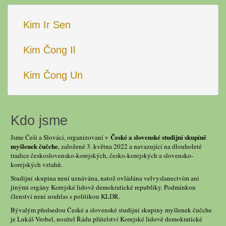
Kim Ir Sen
Kim Čong Il
Kim Čong Un
Kdo jsme
České a slovenské studijní skupině
Jsme Češi a Slováci, organizovaní v
myšlenek čučche
, založené 3. května 2022 a navazující na dlouholeté
tradice československo-korejských, česko-korejských a slovensko-
korejských vztahů.
Studijní skupina není uznávána, natož ovládána velvyslanectvím ani
jinými orgány Korejské lidově demokratické republiky. Podmínkou
členství není souhlas s politikou KLDR.
Bývalým předsedou České a slovenské studijní skupiny myšlenek čučche
je Lukáš Vrobel, nositel Řádu přátelství Korejské lidově demokratické