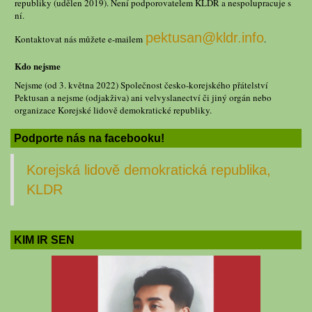
republiky (udělen 2019). Není podporovatelem KLDR a nespolupracuje s
ní.
pektusan@kldr.info
Kontaktovat nás můžete e-mailem
.
Kdo nejsme
Nejsme (od 3. května 2022) Společnost česko-korejského přátelství
Pektusan a nejsme (odjakživa) ani velvyslanectví či jiný orgán nebo
organizace Korejské lidově demokratické republiky.
Podporte nás na facebooku!
Korejská lidově demokratická republika,
KLDR
KIM IR SEN