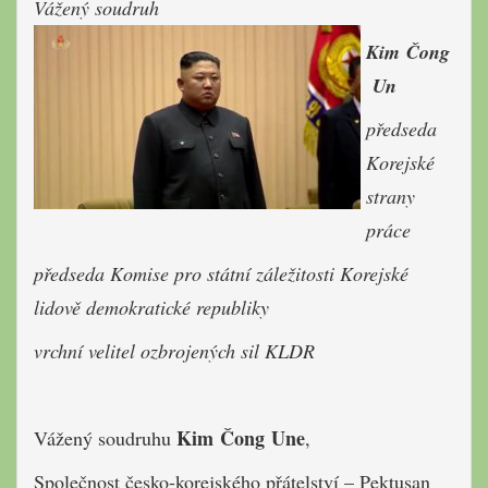
Vážený soudruh
Kim Čong
Un
předseda
Korejské
strany
práce
předseda Komise pro státní záležitosti Korejské
lidově demokratické republiky
vrchní velitel ozbrojených sil KLDR
Kim Čong Une
Vážený soudruhu
,
Společnost česko-korejského přátelství – Pektusan