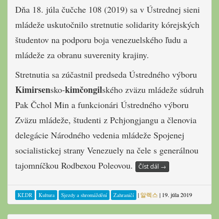
Dňa 18. júla čučche 108 (2019) sa v Ústrednej sieni
mládeže uskutočnilo stretnutie solidarity kórejských
študentov na podporu boja venezuelského ľudu a
mládeže za obranu suverenity krajiny.
Stretnutia sa zúčastnil predseda Ústredného výboru
Kimirsen
kimčongil
sko-
ského zväzu mládeže súdruh
Pak Čchol Min a funkcionári Ústredného výboru
Zväzu mládeže, študenti z Pchjongjangu a členovia
delegácie Národného vedenia mládeže Spojenej
socialistickej strany Venezuely na čele s generálnou
tajomníčkou Rodbexou Poleovou.
Číst dál
→
|
알렉스
|
19. júla 2019
KĽDR
Kultura
Sjezdy a shromáždění
Zahraničí