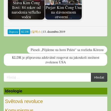
Sláva Kim Čong
Ilovi: 84 rokov od
Prejav Kim Čong Una
narodenia veľkého
na slávnostnom
vodcu
otvorení…
|
알렉스
|
13. decembra 2019
Doprava
KĽDR
Pieseň „Pôjdeme na horu Pektu“ sa rozlieha Kóreou
KLDR je připravena adekvátně reagovat na jakoukoli možnost
zvolenou USA
Search
Hledat
for:
Ideologie
Světová revoluce
Komunismus