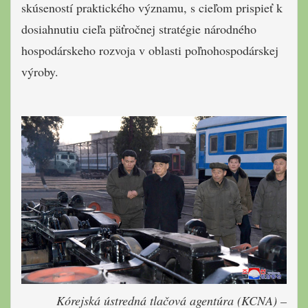
skúseností praktického významu, s cieľom prispieť k
dosiahnutiu cieľa päťročnej stratégie národného
hospodárskeho rozvoja v oblasti poľnohospodárskej
výroby.
Kórejská ústredná tlačová agentúra (KCNA) –