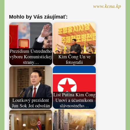
www.kcna.kp
Mohlo by Vás záujímať:
Prezídium Ústredného
výboru Komunistickej
Kim Čong Un ve
strany…
fotografii
List Putina Kim Čong
Loutkový prezident
Unovi a účastníkom
Jun Sok Jol odvolán
slávnostného…