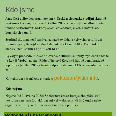
Kdo jsme
České a slovenské studijní skupině
Jsme Češi a Slováci, organizovaní v
myšlenek čučche
, založené 3. května 2022 a navazující na dlouholeté
tradice československo-korejských, česko-korejských a slovensko-
korejských vztahů.
Studijní skupina není uznávána, natož ovládána velvyslanectvím ani
jinými orgány Korejské lidově demokratické republiky. Podmínkou
členství není souhlas s politikou KLDR.
Bývalým předsedou České a slovenské studijní skupiny myšlenek čučche
je Lukáš Vrobel, nositel Řádu přátelství Korejské lidově demokratické
republiky (udělen 2019). Není podporovatelem KLDR a nespolupracuje s
ní.
pektusan@kldr.info
Kontaktovat nás můžete e-mailem
.
Kdo nejsme
Nejsme (od 3. května 2022) Společnost česko-korejského přátelství
Pektusan a nejsme (odjakživa) ani velvyslanectví či jiný orgán nebo
organizace Korejské lidově demokratické republiky.
Podporte nás na facebooku!