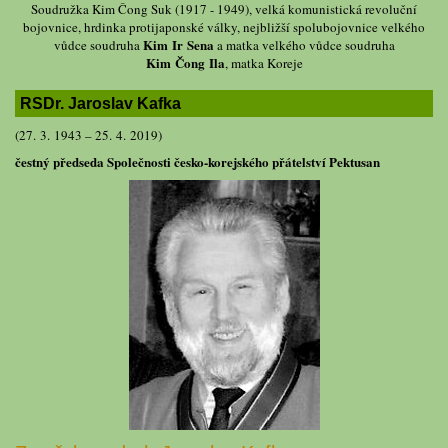
Soudružka Kim Čong Suk (1917 - 1949), velká komunistická revoluční
bojovnice, hrdinka protijaponské války, nejbližší spolubojovnice velkého
Kim Ir Sena
vůdce soudruha
a matka velkého vůdce soudruha
Kim Čong Ila
, matka Koreje
RSDr. Jaroslav Kafka
(27. 3. 1943 – 25. 4. 2019)
čestný předseda Společnosti česko-korejského přátelství Pektusan