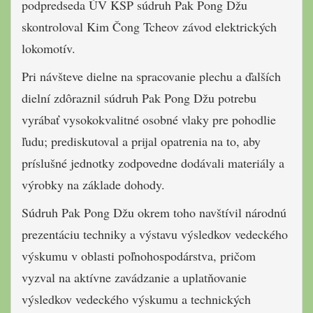
podpredseda ÚV KSP súdruh Pak Pong Džu
skontroloval Kim Čong Tcheov závod elektrických
lokomotív.
Pri návšteve dielne na spracovanie plechu a ďalších
dielní zdôraznil súdruh Pak Pong Džu potrebu
vyrábať vysokokvalitné osobné vlaky pre pohodlie
ľudu; prediskutoval a prijal opatrenia na to, aby
príslušné jednotky zodpovedne dodávali materiály a
výrobky na základe dohody.
Súdruh Pak Pong Džu okrem toho navštívil národnú
prezentáciu techniky a výstavu výsledkov vedeckého
výskumu v oblasti poľnohospodárstva, pričom
vyzval na aktívne zavádzanie a uplatňovanie
výsledkov vedeckého výskumu a technických