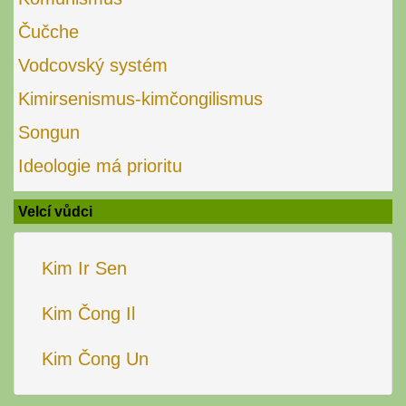
Čučche
Vodcovský systém
Kimirsenismus-kimčongilismus
Songun
Ideologie má prioritu
Velcí vůdci
Kim Ir Sen
Kim Čong Il
Kim Čong Un