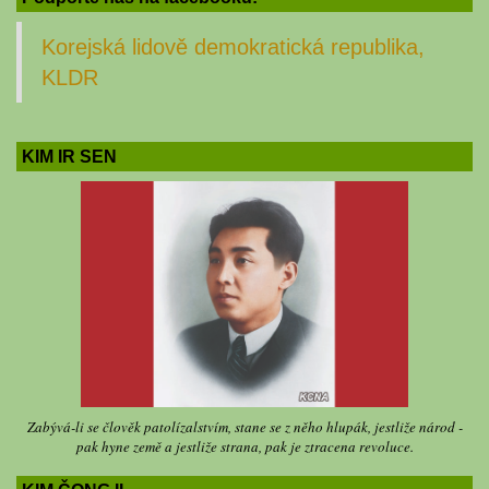
Korejská lidově demokratická republika,
KLDR
KIM IR SEN
Zabývá-li se člověk patolízalstvím, stane se z něho hlupák, jestliže národ -
pak hyne země a jestliže strana, pak je ztracena revoluce.