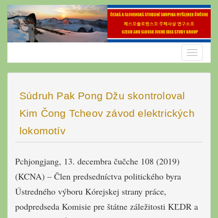
Skip
to
content
Toggle
navigatio
Súdruh Pak Pong Džu skontroloval
Kim Čong Tcheov závod elektrických
lokomotív
Pchjongjang, 13. decembra čučche 108 (2019)
(KCNA) – Člen predsedníctva politického byra
Ústredného výboru Kórejskej strany práce,
podpredseda Komisie pre štátne záležitosti KĽDR a