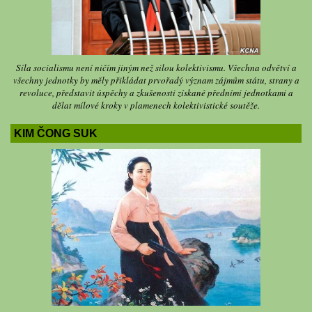
Síla socialismu není ničím jiným než silou kolektivismu. Všechna odvětví a
všechny jednotky by měly přikládat prvořadý význam zájmům státu, strany a
revoluce, představit úspěchy a zkušenosti získané předními jednotkami a
dělat mílové kroky v plamenech kolektivistické soutěže.
KIM ČONG SUK