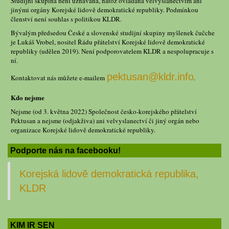
Studijní skupina není uznávána, natož ovládána velvyslanectvím ani
jinými orgány Korejské lidově demokratické republiky. Podmínkou
členství není souhlas s politikou KLDR.
Bývalým předsedou České a slovenské studijní skupiny myšlenek čučche
je Lukáš Vrobel, nositel Řádu přátelství Korejské lidově demokratické
republiky (udělen 2019). Není podporovatelem KLDR a nespolupracuje s
ní.
pektusan@kldr.info
Kontaktovat nás můžete e-mailem
.
Kdo nejsme
Nejsme (od 3. května 2022) Společnost česko-korejského přátelství
Pektusan a nejsme (odjakživa) ani velvyslanectví či jiný orgán nebo
organizace Korejské lidově demokratické republiky.
Podporte nás na facebooku!
Korejská lidově demokratická republika,
KLDR
KIM IR SEN