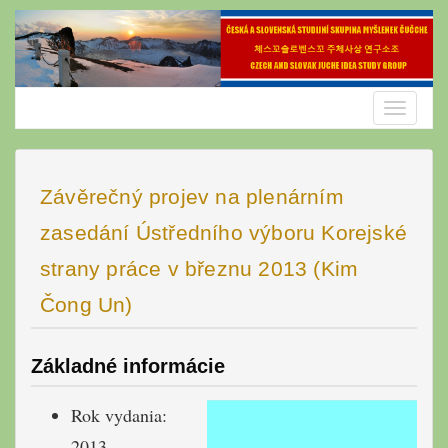
Skip
to
content
Toggle
navigatio
Závěrečný projev na plenárním
zasedání Ústředního výboru Korejské
strany práce v březnu 2013 (Kim
Čong Un)
Základné informácie
Rok vydania:
2013