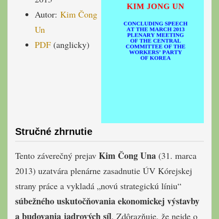
Autor:
Kim Čong
Un
PDF
(anglicky)
Stručné zhrnutie
Kim Čong Una
Tento záverečný prejav
(31. marca
2013) uzatvára plenárne zasadnutie ÚV Kórejskej
strany práce a vykladá „novú strategickú líniu“
súbežného uskutočňovania ekonomickej výstavby
a budovania jadrových síl
. Zdôrazňuje, že nejde o