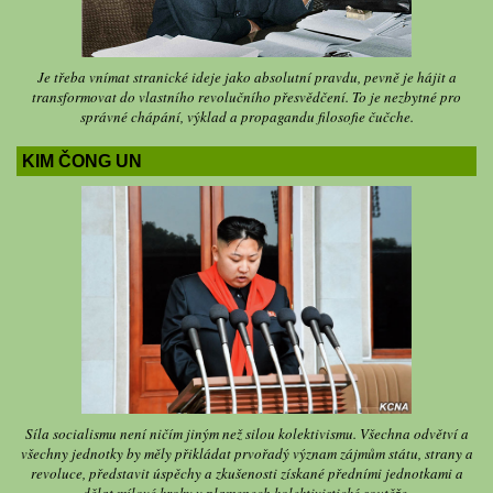
Je třeba vnímat stranické ideje jako absolutní pravdu, pevně je hájit a
transformovat do vlastního revolučního přesvědčení. To je nezbytné pro
správné chápání, výklad a propagandu filosofie čučche.
KIM ČONG UN
Síla socialismu není ničím jiným než silou kolektivismu. Všechna odvětví a
všechny jednotky by měly přikládat prvořadý význam zájmům státu, strany a
revoluce, představit úspěchy a zkušenosti získané předními jednotkami a
dělat mílové kroky v plamenech kolektivistické soutěže.