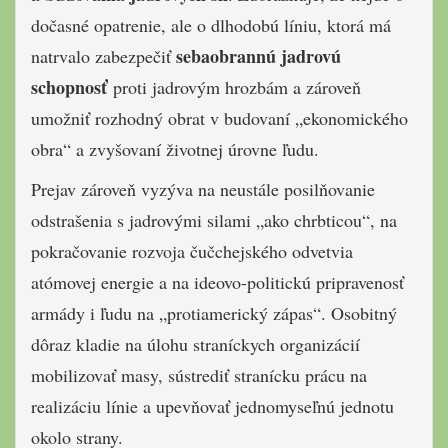
dočasné opatrenie, ale o dlhodobú líniu, ktorá má
sebaobrannú jadrovú
natrvalo zabezpečiť
schopnosť
proti jadrovým hrozbám a zároveň
umožniť rozhodný obrat v budovaní „ekonomického
obra“ a zvyšovaní životnej úrovne ľudu.
Prejav zároveň vyzýva na neustále posilňovanie
odstrašenia s jadrovými silami „ako chrbticou“, na
pokračovanie rozvoja čučchejského odvetvia
atómovej energie a na ideovo-politickú pripravenosť
armády i ľudu na „protiamerický zápas“. Osobitný
dôraz kladie na úlohu straníckych organizácií
mobilizovať masy, sústrediť stranícku prácu na
realizáciu línie a upevňovať jednomyseľnú jednotu
okolo strany.