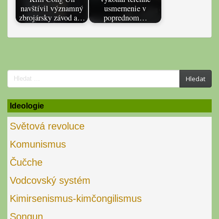
navštívil významný
usmernenie v
zbrojársky závod a…
poprednom…
Search
Hledat
for:
Ideologie
Světová revoluce
Komunismus
Čučche
Vodcovský systém
Kimirsenismus-kimčongilismus
Songun