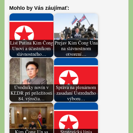
Mohlo by Vás záujímať:
List Putina Kim Čong
Prejav Kim Čong Una
Unovi a účastníkom
na slávnostnom
slávnostného…
otvorení…
Úvodníky novín v
Správa na plenárnom
KĽDR pri príležitosti
zasadaní Ústredného
84. výročia…
výboru…
Kim Čong Un sa
Strategická línia