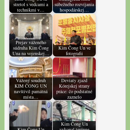
stretol s vedcami a
súbežného rozvíjania
technikmi v…
hospodárskej…
Prejav váženého
súdruha Kim Čong
Kim Čong Un ve
Una na vojenskej…
fotografii
Vážený soudruh
Deviaty zjazd
KIM ČONG UN
Kórejskej strany
navštívil památná
práce: čo podstatné
místa…
zaznelo
Kim Čong Un
Kim Čong Un
vykonal terénne