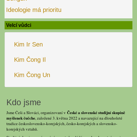
Ideologie má prioritu
Velcí vůdci
Kim Ir Sen
Kim Čong Il
Kim Čong Un
Kdo jsme
České a slovenské studijní skupině
Jsme Češi a Slováci, organizovaní v
myšlenek čučche
, založené 3. května 2022 a navazující na dlouholeté
tradice československo-korejských, česko-korejských a slovensko-
korejských vztahů.