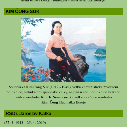
KIM ČONG SUK
Soudružka Kim Čong Suk (1917 - 1949), velká komunistická revoluční
bojovnice, hrdinka protijaponské války, nejbližší spolubojovnice velkého
Kim Ir Sena
vůdce soudruha
a matka velkého vůdce soudruha
Kim Čong Ila
, matka Koreje
RSDr. Jaroslav Kafka
(27. 3. 1943 – 25. 4. 2019)