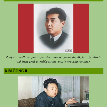
Zabývá-li se člověk patolízalstvím, stane se z něho hlupák, jestliže národ -
pak hyne země a jestliže strana, pak je ztracena revoluce.
KIM ČONG IL