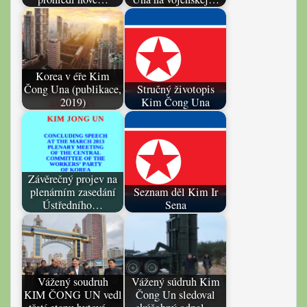
Korea v éře Kim
Čong Una (publikace,
Stručný životopis
2019)
Kim Čong Una
Závěrečný projev na
plenárním zasedání
Seznam děl Kim Ir
Ústředního…
Sena
Vážený soudruh
Vážený súdruh Kim
KIM ČONG UN vedl
Čong Un sledoval