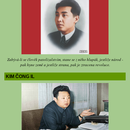
Zabývá-li se člověk patolízalstvím, stane se z něho hlupák, jestliže národ -
pak hyne země a jestliže strana, pak je ztracena revoluce.
KIM ČONG IL