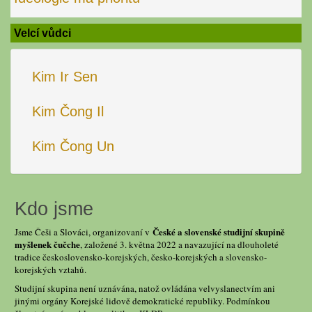
Velcí vůdci
Kim Ir Sen
Kim Čong Il
Kim Čong Un
Kdo jsme
České a slovenské studijní skupině
Jsme Češi a Slováci, organizovaní v
myšlenek čučche
, založené 3. května 2022 a navazující na dlouholeté
tradice československo-korejských, česko-korejských a slovensko-
korejských vztahů.
Studijní skupina není uznávána, natož ovládána velvyslanectvím ani
jinými orgány Korejské lidově demokratické republiky. Podmínkou