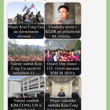
Prejav Kim Čong Una
Úvodníky novín v
na slávnostnom
KĽDR pri príležitosti
otvorení…
84. výročia…
Vážený súdruh Kim
Oslavy Dne slunce -
Čong Un navštívil
113. výročí narození
veliteľstvo 11.…
KIM IR SENA
Vážený soudruh
Prejav váženého
KIM ČONG UN si
súdruha Kim Čong
prohlédl nově…
Una na vojenskej…