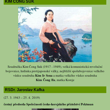
KIM ČONG SUK
Soudružka Kim Čong Suk (1917 - 1949), velká komunistická revoluční
bojovnice, hrdinka protijaponské války, nejbližší spolubojovnice velkého
Kim Ir Sena
vůdce soudruha
a matka velkého vůdce soudruha
Kim Čong Ila
, matka Koreje
RSDr. Jaroslav Kafka
(27. 3. 1943 – 25. 4. 2019)
čestný předseda Společnosti česko-korejského přátelství Pektusan