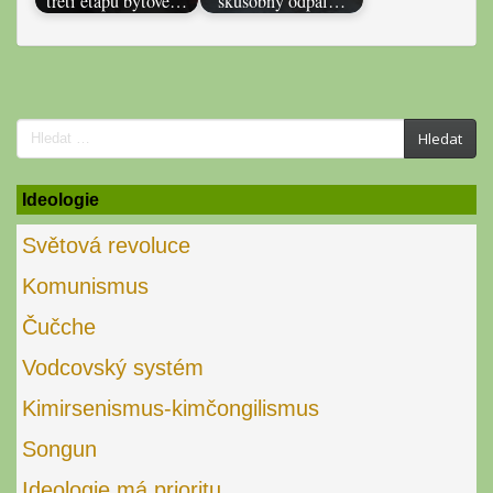
třetí etapu bytové…
skúšobný odpal…
Search
Hledat
for:
Ideologie
Světová revoluce
Komunismus
Čučche
Vodcovský systém
Kimirsenismus-kimčongilismus
Songun
Ideologie má prioritu