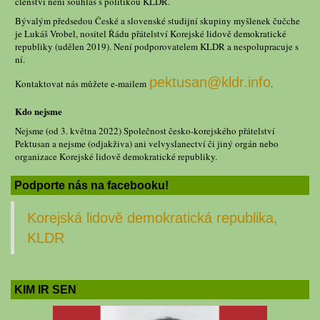
členství není souhlas s politikou KLDR.
Bývalým předsedou České a slovenské studijní skupiny myšlenek čučche
je Lukáš Vrobel, nositel Řádu přátelství Korejské lidově demokratické
republiky (udělen 2019). Není podporovatelem KLDR a nespolupracuje s
ní.
pektusan@kldr.info
Kontaktovat nás můžete e-mailem
.
Kdo nejsme
Nejsme (od 3. května 2022) Společnost česko-korejského přátelství
Pektusan a nejsme (odjakživa) ani velvyslanectví či jiný orgán nebo
organizace Korejské lidově demokratické republiky.
Podporte nás na facebooku!
Korejská lidově demokratická republika,
KLDR
KIM IR SEN