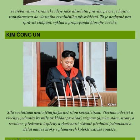
Je třeba vnímat stranické ideje jako absolutní pravdu, pevně je hájit a
transformovat do vlastního revolučního přesvědčení. To je nezbytné pro
správné chápání, výklad a propagandu filosofie čučche.
KIM ČONG UN
Síla socialismu není ničím jiným než silou kolektivismu. Všechna odvětví a
všechny jednotky by měly přikládat prvořadý význam zájmům státu, strany a
revoluce, představit úspěchy a zkušenosti získané předními jednotkami a
dělat mílové kroky v plamenech kolektivistické soutěže.