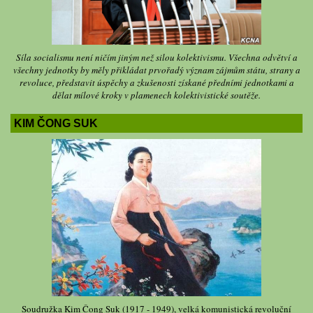
Síla socialismu není ničím jiným než silou kolektivismu. Všechna odvětví a
všechny jednotky by měly přikládat prvořadý význam zájmům státu, strany a
revoluce, představit úspěchy a zkušenosti získané předními jednotkami a
dělat mílové kroky v plamenech kolektivistické soutěže.
KIM ČONG SUK
Soudružka Kim Čong Suk (1917 - 1949), velká komunistická revoluční