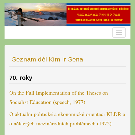
Skip
to
content
Toggle
navigatio
Seznam děl Kim Ir Sena
70. roky
On the Full Implementation of the Theses on
Socialist Education (speech, 1977)
O aktuální politické a ekonomické orientaci KLDR a
o některých mezinárodních problémech (1972)