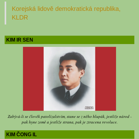
Korejská lidově demokratická republika,
KLDR
KIM IR SEN
Zabývá-li se člověk patolízalstvím, stane se z něho hlupák, jestliže národ -
pak hyne země a jestliže strana, pak je ztracena revoluce.
KIM ČONG IL