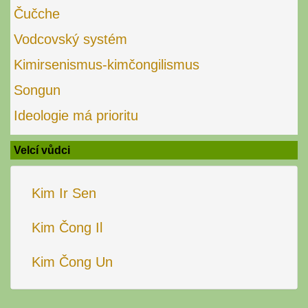
Čučche
Vodcovský systém
Kimirsenismus-kimčongilismus
Songun
Ideologie má prioritu
Velcí vůdci
Kim Ir Sen
Kim Čong Il
Kim Čong Un