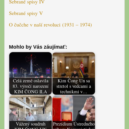
Sebrané spisy IV
Sebrané spisy V
O čučche v naší revoluci (1931 – 1974)
Mohlo by Vás záujímať:
Celá země oslavila
Kim Čong Un sa
83. výročí narození
stretol s vedcami a
KIM ČONG ILA
technikmi v…
Vážený soudruh
Prezídium Ústredného