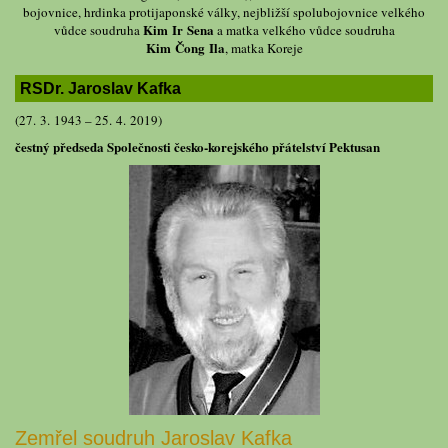
bojovnice, hrdinka protijaponské války, nejbližší spolubojovnice velkého
Kim Ir Sena
vůdce soudruha
a matka velkého vůdce soudruha
Kim Čong Ila
, matka Koreje
RSDr. Jaroslav Kafka
(27. 3. 1943 – 25. 4. 2019)
čestný předseda Společnosti česko-korejského přátelství Pektusan
Zemřel soudruh Jaroslav Kafka