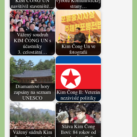
KIM ČONG UN
výboru Komunistickej
navštívil staveniště…
strany…
Vážený soudruh
KIM ČONG UN s
účastníky
Kim Čong Un ve
3. celostátní…
fotografii
Diamantové hory
zapsány na seznam
Kim Čong Il: Veterán
UNESCO
nezávislé politiky
Sláva Kim Čong
Vážený súdruh Kim
Ilovi: 84 rokov od