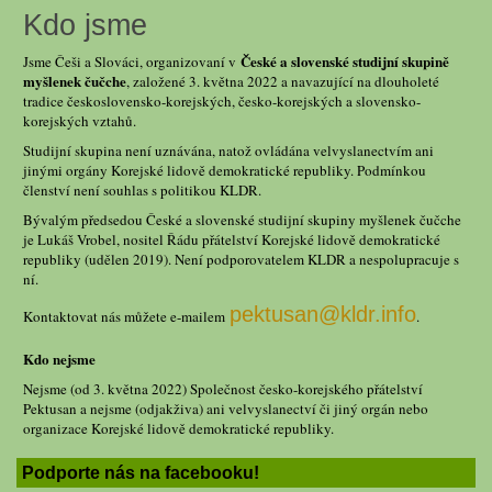
Kdo jsme
České a slovenské studijní skupině
Jsme Češi a Slováci, organizovaní v
myšlenek čučche
, založené 3. května 2022 a navazující na dlouholeté
tradice československo-korejských, česko-korejských a slovensko-
korejských vztahů.
Studijní skupina není uznávána, natož ovládána velvyslanectvím ani
jinými orgány Korejské lidově demokratické republiky. Podmínkou
členství není souhlas s politikou KLDR.
Bývalým předsedou České a slovenské studijní skupiny myšlenek čučche
je Lukáš Vrobel, nositel Řádu přátelství Korejské lidově demokratické
republiky (udělen 2019). Není podporovatelem KLDR a nespolupracuje s
ní.
pektusan@kldr.info
Kontaktovat nás můžete e-mailem
.
Kdo nejsme
Nejsme (od 3. května 2022) Společnost česko-korejského přátelství
Pektusan a nejsme (odjakživa) ani velvyslanectví či jiný orgán nebo
organizace Korejské lidově demokratické republiky.
Podporte nás na facebooku!