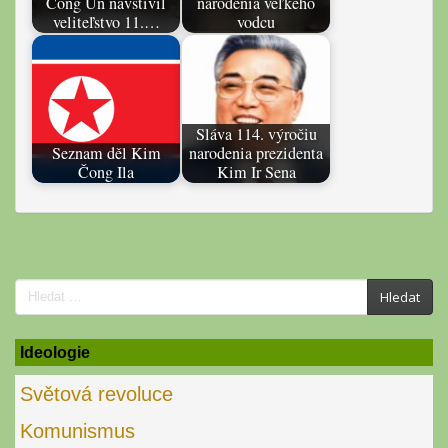
Čong Un navštívil
narodenia veľkého
veliteľstvo 11.…
vodcu
Sláva 114. výročiu
Seznam děl Kim
narodenia prezidenta
Čong Ila
Kim Ir Sena
Search
Hledat
for:
Ideologie
Světová revoluce
Komunismus