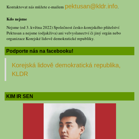
pektusan@kldr.info
Kontaktovat nás můžete e-mailem
.
Kdo nejsme
Nejsme (od 3. května 2022) Společnost česko-korejského přátelství
Pektusan a nejsme (odjakživa) ani velvyslanectví či jiný orgán nebo
organizace Korejské lidově demokratické republiky.
Podporte nás na facebooku!
Korejská lidově demokratická republika,
KLDR
KIM IR SEN