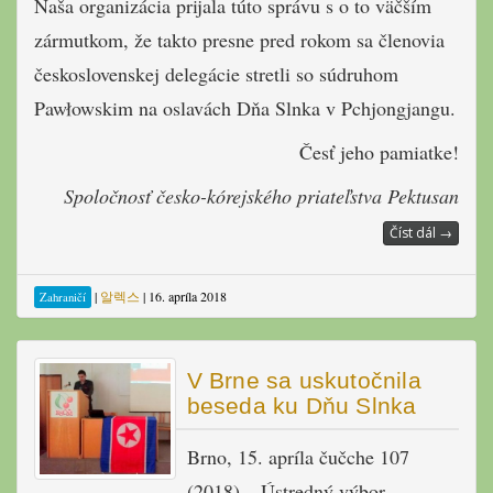
Naša organizácia prijala túto správu s o to väčším
zármutkom, že takto presne pred rokom sa členovia
československej delegácie stretli so súdruhom
Pawłowskim na oslavách Dňa Slnka v Pchjongjangu.
Česť jeho pamiatke!
Spoločnosť česko-kórejského priateľstva Pektusan
Číst dál
→
|
알렉스
|
16. apríla 2018
Zahraničí
V Brne sa uskutočnila
beseda ku Dňu Slnka
Brno, 15. apríla čučche 107