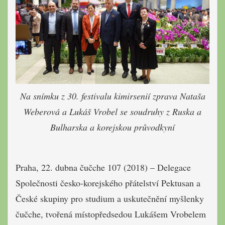
Na snímku z 30. festivalu kimirsenií zprava Nataša
Weberová a Lukáš Vrobel se soudruhy z Ruska a
Bulharska a korejskou průvodkyní
Praha, 22. dubna čučche 107 (2018) – Delegace
Společnosti česko-korejského přátelství Pektusan a
České skupiny pro studium a uskutečnění myšlenky
čučche, tvořená místopředsedou Lukášem Vrobelem