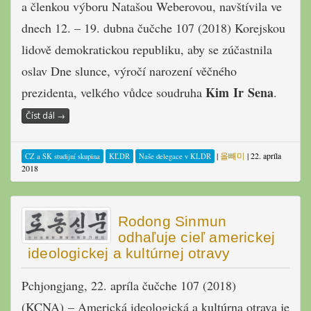
a členkou výboru Natašou Weberovou, navštívila ve
dnech 12. – 19. dubna čučche 107 (2018) Korejskou
lidově demokratickou republiku, aby se zúčastnila
oslav Dne slunce, výročí narození věčného
Kim Ir Sena
prezidenta, velkého vůdce soudruha
.
Číst dál
→
|
올빼미
|
22. apríla
CZ a SK studijní skupina
KĽDR
Naše delegace v KLDR
2018
Rodong Sinmun
odhaľuje cieľ americkej
ideologickej a kultúrnej otravy
Pchjongjang, 22. apríla čučche 107 (2018)
(KCNA) – Americká ideologická a kultúrna otrava je