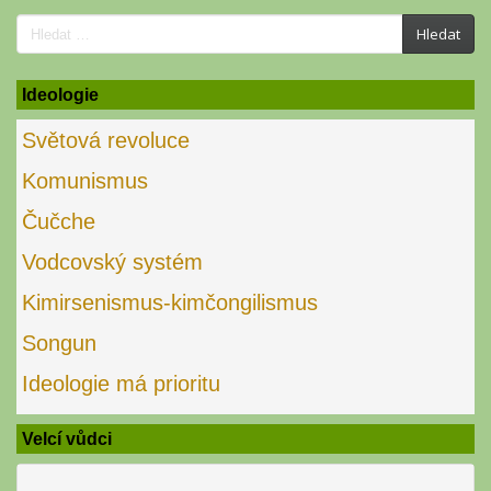
Search
Hledat
for:
Ideologie
Světová revoluce
Komunismus
Čučche
Vodcovský systém
Kimirsenismus-kimčongilismus
Songun
Ideologie má prioritu
Velcí vůdci