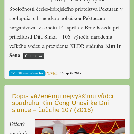
(2018) – Ústredný výbor
Spoločnosti česko-kórejského priateľstva Pektusan v
spolupráci s brnenskou pobočkou Pektusanu
zorganizoval v sobotu 14. apríla v Brne besedu pri
príležitosti Dňa Slnka – 106. výročia narodenia
Kim Ir
veľkého vodcu a prezidenta KĽDR súdruha
Sena
.
Číst dál
→
|
알렉스
|
15. apríla 2018
CZ a SK studijní skupina
Dopis váženému nejvyššímu vůdci
soudruhu Kim Čong Unovi ke Dni
slunce – čučche 107 (2018)
Vážený