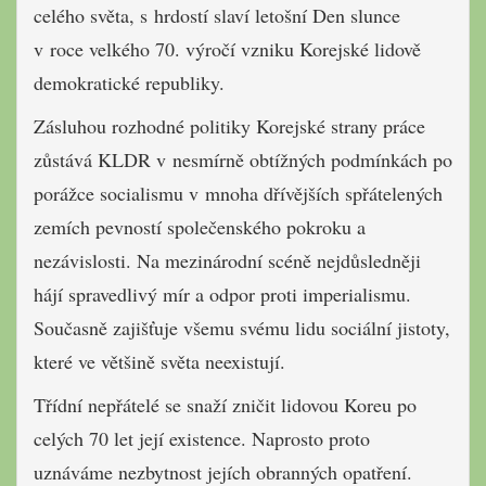
celého světa, s hrdostí slaví letošní Den slunce
v roce velkého 70. výročí vzniku Korejské lidově
demokratické republiky.
Zásluhou rozhodné politiky Korejské strany práce
zůstává KLDR v nesmírně obtížných podmínkách po
porážce socialismu v mnoha dřívějších spřátelených
zemích pevností společenského pokroku a
nezávislosti. Na mezinárodní scéně nejdůsledněji
hájí spravedlivý mír a odpor proti imperialismu.
Současně zajišťuje všemu svému lidu sociální jistoty,
které ve většině světa neexistují.
Třídní nepřátelé se snaží zničit lidovou Koreu po
celých 70 let její existence. Naprosto proto
uznáváme nezbytnost jejích obranných opatření.