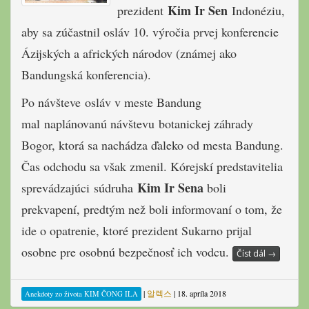
Kim Ir Sen
prezident
Indonéziu,
aby sa zúčastnil osláv 10. výročia prvej konferencie
Ázijských a afrických národov (známej ako
Bandungská konferencia).
Po návšteve osláv v meste Bandung
mal naplánovanú návštevu botanickej záhrady
Bogor, ktorá sa nachádza ďaleko od mesta Bandung.
Čas odchodu sa však zmenil. Kórejskí predstavitelia
Kim Ir Sena
sprevádzajúci súdruha
boli
prekvapení, predtým než boli informovaní o tom, že
ide o opatrenie, ktoré prezident Sukarno prijal
osobne pre osobnú bezpečnosť ich vodcu.
Číst dál
→
|
알렉스
|
18. apríla 2018
Anekdoty zo života KIM ČONG ILA