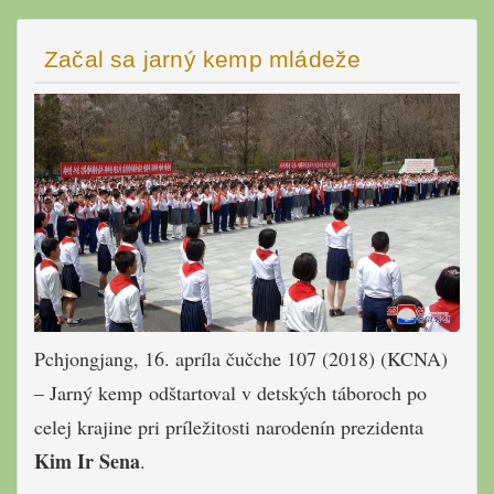
Začal sa jarný kemp mládeže
Pchjongjang, 16. apríla čučche 107 (2018) (KCNA)
– Jarný kemp odštartoval v detských táboroch po
celej krajine pri príležitosti narodenín prezidenta
Kim Ir Sena
.