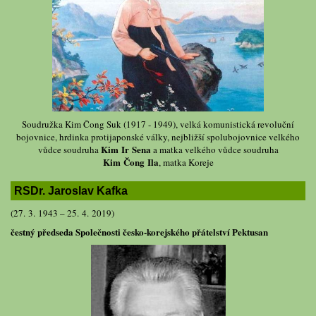
Soudružka Kim Čong Suk (1917 - 1949), velká komunistická revoluční
bojovnice, hrdinka protijaponské války, nejbližší spolubojovnice velkého
Kim Ir Sena
vůdce soudruha
a matka velkého vůdce soudruha
Kim Čong Ila
, matka Koreje
RSDr. Jaroslav Kafka
(27. 3. 1943 – 25. 4. 2019)
čestný předseda Společnosti česko-korejského přátelství Pektusan