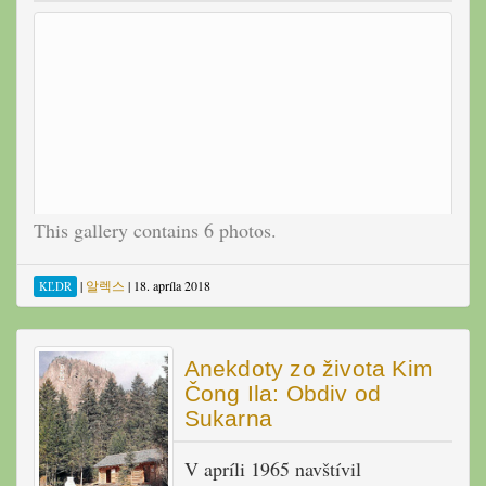
This gallery contains 6 photos.
|
알렉스
|
18. apríla 2018
KĽDR
Anekdoty zo života Kim
Čong Ila: Obdiv od
Sukarna
V apríli 1965 navštívil