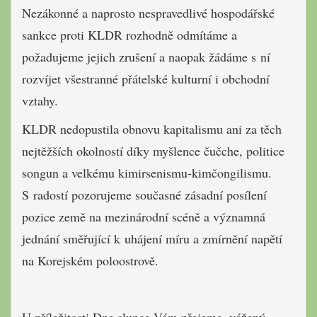
Nezákonné a naprosto nespravedlivé hospodářské
sankce proti KLDR rozhodně odmítáme a
požadujeme jejich zrušení a naopak žádáme s ní
rozvíjet všestranné přátelské kulturní i obchodní
vztahy.
KLDR nedopustila obnovu kapitalismu ani za těch
nejtěžších okolností díky myšlence čučche, politice
songun a velkému kimirsenismu-kimčongilismu.
S radostí pozorujeme současné zásadní posílení
pozice země na mezinárodní scéně a významná
jednání směřující k uhájení míru a zmírnění napětí
na Korejském poloostrově.