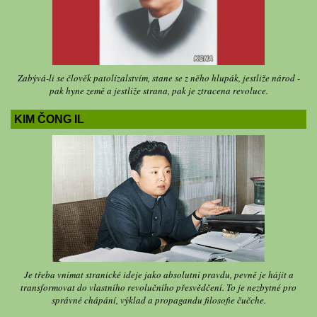
Zabývá-li se člověk patolízalstvím, stane se z něho hlupák, jestliže národ -
pak hyne země a jestliže strana, pak je ztracena revoluce.
KIM ČONG IL
Je třeba vnímat stranické ideje jako absolutní pravdu, pevně je hájit a
transformovat do vlastního revolučního přesvědčení. To je nezbytné pro
správné chápání, výklad a propagandu filosofie čučche.