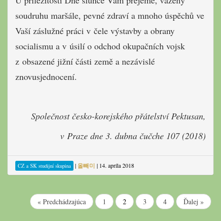
U příležitosti Dne slunce Vám přejeme, vážený
soudruhu maršále, pevné zdraví a mnoho úspěchů ve
Vaší záslužné práci v čele výstavby a obrany
socialismu a v úsilí o odchod okupačních vojsk
z obsazené jižní části země a nezávislé
znovusjednocení.
Společnost česko-korejského přátelství Pektusan,
v Praze dne 3. dubna čučche 107 (2018)
|
올빼미
|
14. apríla 2018
CZ a SK studijní skupina
« Predchádzajúca
1
2
3
4
Ďalej »