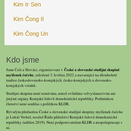
Kim Ir Sen
Kim Čong Il
Kim Čong Un
Kdo jsme
České a slovenské studijní skupině
Jsme Češi a Slováci, organizovaní v
myšlenek čučche
, založené 3. května 2022 a navazující na dlouholeté
tradice československo-korejských, česko-korejských a slovensko-
korejských vztahů.
Studijní skupina není uznávána, natož ovládána velvyslanectvím ani
jinými orgány Korejské lidově demokratické republiky. Podmínkou
členství není souhlas s politikou KLDR.
Bývalým předsedou České a slovenské studijní skupiny myšlenek čučche
je Lukáš Vrobel, nositel Řádu přátelství Korejské lidově demokratické
republiky (udělen 2019). Není podporovatelem KLDR a nespolupracuje s
ní.