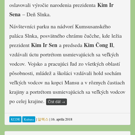
Kim Ir
oslavovali výročie narodenia prezidenta
Sena
– Deň Slnka.
Návštevníci parku na nádvorí Kumsusanského
paláca Slnka, posvätného chrámu čučche, kde ležia
Kim Ir Sen
Kim Čong Il
prezident
a predseda
,
vzdávali úctu portrétom usmievajúcich sa veľkých
vodcov. Vojsko a pracujúci ľud zo všetkých oblastí
pôsobnosti, mládež a školáci vzdávali hold sochám
veľkých vodcov na kopci Mansu a v rôznych častiach
krajiny a portrétom usmievajúcich sa veľkých vodcov
po celej krajine.
Číst dál
→
|
알렉스
|
16. apríla 2018
KĽDR
Kultura