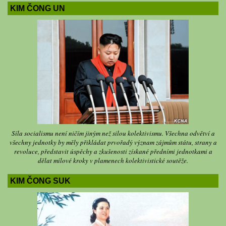
KIM ČONG UN
Síla socialismu není ničím jiným než silou kolektivismu. Všechna odvětví a
všechny jednotky by měly přikládat prvořadý význam zájmům státu, strany a
revoluce, představit úspěchy a zkušenosti získané předními jednotkami a
dělat mílové kroky v plamenech kolektivistické soutěže.
KIM ČONG SUK