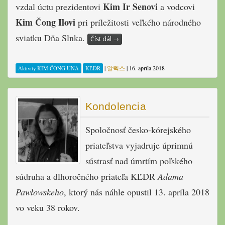
Kim Ir Senovi
vzdal úctu prezidentovi
a vodcovi
Kim Čong Ilovi
pri príležitosti veľkého národného
sviatku Dňa Slnka.
Číst dál
→
|
알렉스
|
16. apríla 2018
Aktivity KIM ČONG UNA
KĽDR
Kondolencia
Spoločnosť česko-kórejského
priateľstva vyjadruje úprimnú
sústrasť nad úmrtím poľského
súdruha a dlhoročného priateľa KĽDR
Adama
Pawłowskeho
, ktorý nás náhle opustil 13. apríla 2018
vo veku 38 rokov.