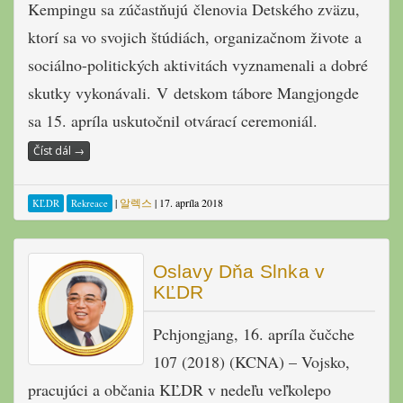
Kempingu sa zúčastňujú členovia Detského zväzu,
ktorí sa vo svojich štúdiách, organizačnom živote a
sociálno-politických aktivitách vyznamenali a dobré
skutky vykonávali. V detskom tábore Mangjongde
sa 15. apríla uskutočnil otvárací ceremoniál.
Číst dál
→
|
알렉스
|
17. apríla 2018
KĽDR
Rekreace
Oslavy Dňa Slnka v
KĽDR
Pchjongjang, 16. apríla čučche
107 (2018) (KCNA) – Vojsko,
pracujúci a občania KĽDR v nedeľu veľkolepo