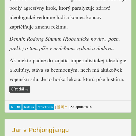
podlý agresívny krok, ktorý paralyzuje zdravé
ideologické vedomie ľudí a koniec koncov
zapríčiňuje zmenu režimu.
Denník Rodong Sinmun (Robotnícke noviny, pozn.
prekl.) o tom píše v nedeľnom vydaní a dodáva:
Ak niekto padne do zajatia imperialistickej ideológie
a kultúry, stáva sa bezmocným, nech má akúkoľvek
vojenskú silu. Je to horká lekcia, ktorú píše história.
Číst dál
→
|
알렉스
|
22. apríla 2018
KĽDR
Kultura
Vzdělávání
Jar v Pchjongjangu