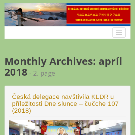
Skip
to
content
Toggle
navigatio
Monthly Archives: apríl
2018
- 2. page
Česká delegace navštívila KLDR u
příležitosti Dne slunce – čučche 107
(2018)