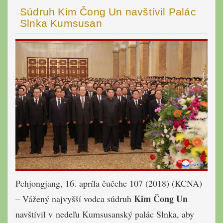
Súdruh Kim Čong Un navštívil Palác
Slnka Kumsusan
Pchjongjang, 16. apríla čučche 107 (2018) (KCNA)
Kim Čong Un
– Vážený najvyšší vodca súdruh
navštívil v nedeľu Kumsusanský palác Slnka, aby