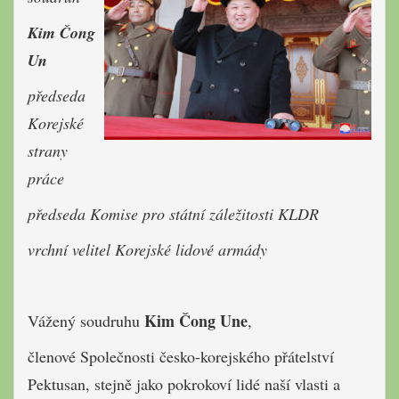
soudruh
Kim Čong
Un
předseda
Korejské
strany
práce
předseda Komise pro státní záležitosti KLDR
vrchní velitel Korejské lidové armády
Kim Čong Une
Vážený soudruhu
,
členové Společnosti česko-korejského přátelství
Pektusan, stejně jako pokrokoví lidé naší vlasti a