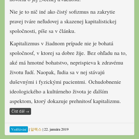
Nie je to nič iné ako čistý sofizmus na zakrytie
pravej tváre neľudovej a skazenej kapitalistickej
spoločnosti, píše sa v článku.
Kapitalizmus v žiadnom prípade nie je bohatá
spoločnosť, v ktorej sa dobre žije. Bez ohľadu na to,
aké má hmotné bohatstvo, neprispieva k zdravému
životu ľudí. Naopak, ľudia sa v nej stávajú
duševnými i fyzickými pacientmi. Ochudobnenie
ideologického a kultúrneho života je ďalším
aspektom, ktorý dokazuje prehnitosť kapitalizmu.
Číst dál
→
|
알렉스
|
22. januára 2019
Vzdělávání