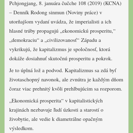
Pchjongjang, 8. januára čučche 108 (2019) (KCNA)
– Denník Rodong sinmun (Noviny práce) v
utorňajšom vydaní uvádza, že imperialisti a ich
hlasné trúby propagujú „ekonomickú prosperitu,“
„demokraciu“ a „civilizovanosť“ Západu a
vykrikujú, že kapitalizmus je spoločnosť, ktorá
dokáže dosiahnuť skutočnú prosperitu a pokrok.
Je to úplná lož a ​​podvod. Kapitalizmus sa zdá byť
životaschopný navonok, ale zvnútra je každým dňom
čoraz viac prehnitý kvôli prehlbujúcim sa rozporom.
„Ekonomická prosperita“ v kapitalistických
krajinách nezbavuje ľudí úzkosti a starostí o
živobytie, ale vedie k diametrálne opačným
výsledkom.