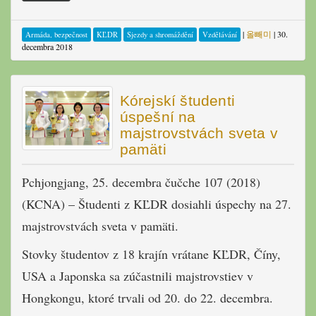
|
올빼미
|
30.
Armáda, bezpečnost
KĽDR
Sjezdy a shromáždění
Vzdělávání
decembra 2018
Kórejskí študenti
úspešní na
majstrovstvách sveta v
pamäti
Pchjongjang, 25. decembra čučche 107 (2018)
(KCNA) – Študenti z KĽDR dosiahli úspechy na 27.
majstrovstvách sveta v pamäti.
Stovky študentov z 18 krajín vrátane KĽDR, Číny,
USA a Japonska sa zúčastnili majstrovstiev v
Hongkongu, ktoré trvali od 20. do 22. decembra.