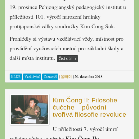
19. prosince Pchjongjangský pedagogický institut u
příležitosti 101. výročí narození hrdinky
protijaponské války soudružky Kim Čong Suk.
Prohlédly si výstavu vzdělávací vědy, místnost pro
provádění vyučovacích metod pro základní školy a
další místa institutu.
Číst dál
→
|
올빼미
|
20. decembra 2018
KĽDR
Vzdělávání
Zahraničí
Kim Čong Il: Filosofie
čučche – původní
tvořivá filosofie revoluce
U příležitosti 7. výročí úmrtí
Kim Čong Ila
velkého vůdce soudruha