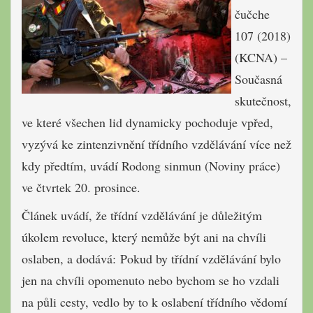
čučche
107 (2018)
(KCNA) –
Současná
skutečnost,
ve které všechen lid dynamicky pochoduje vpřed,
vyzývá ke zintenzivnění třídního vzdělávání více než
kdy předtím, uvádí Rodong sinmun (Noviny práce)
ve čtvrtek 20. prosince.
Článek uvádí, že třídní vzdělávání je důležitým
úkolem revoluce, který nemůže být ani na chvíli
oslaben, a dodává: Pokud by třídní vzdělávání bylo
jen na chvíli opomenuto nebo bychom se ho vzdali
na půli cesty, vedlo by to k oslabení třídního vědomí