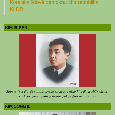
Korejská lidově demokratická republika,
KLDR
KIM IR SEN
Zabývá-li se člověk patolízalstvím, stane se z něho hlupák, jestliže národ -
pak hyne země a jestliže strana, pak je ztracena revoluce.
KIM ČONG IL