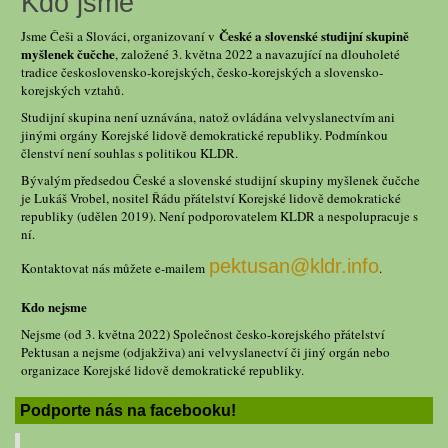
Kdo jsme
České a slovenské studijní skupině
Jsme Češi a Slováci, organizovaní v
myšlenek čučche
, založené 3. května 2022 a navazující na dlouholeté
tradice československo-korejských, česko-korejských a slovensko-
korejských vztahů.
Studijní skupina není uznávána, natož ovládána velvyslanectvím ani
jinými orgány Korejské lidově demokratické republiky. Podmínkou
členství není souhlas s politikou KLDR.
Bývalým předsedou České a slovenské studijní skupiny myšlenek čučche
je Lukáš Vrobel, nositel Řádu přátelství Korejské lidově demokratické
republiky (udělen 2019). Není podporovatelem KLDR a nespolupracuje s
ní.
pektusan@kldr.info
Kontaktovat nás můžete e-mailem
.
Kdo nejsme
Nejsme (od 3. května 2022) Společnost česko-korejského přátelství
Pektusan a nejsme (odjakživa) ani velvyslanectví či jiný orgán nebo
organizace Korejské lidově demokratické republiky.
Podporte nás na facebooku!