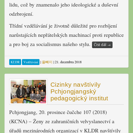
lidu, což by znamenalo jeho ideologické a duševní
odzbrojení.
Třídní vzdělávání je životně důležité pro rozbíjení
narůstajících nepřátelských machinací proti republice
a pro boj za socialismus našeho stylu.
Číst dál
→
|
올빼미
|
21. decembra 2018
KĽDR
Vzdělávání
Cizinky navštívily
Pchjongjangský
pedagogický institut
Pchjongjang, 20. prosince čučche 107 (2018)
(KCNA) – Ženy ze zahraničních velvyslanectví a
úřadů mezinárodních organizací v KLDR navštívily