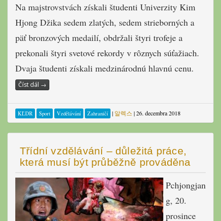
Na majstrovstvách získali študenti Univerzity Kim
Hjong Džika sedem zlatých, sedem strieborných a
päť bronzových medailí, obdržali štyri trofeje a
prekonali štyri svetové rekordy v rôznych súťažiach.
Dvaja študenti získali medzinárodnú hlavnú cenu.
Číst dál
→
|
알렉스
|
26. decembra 2018
KĽDR
Sport
Vzdělávání
Zahraničí
Třídní vzdělávání – důležitá práce,
která musí být průběžně prováděna
Pchjongjan
g, 20.
prosince