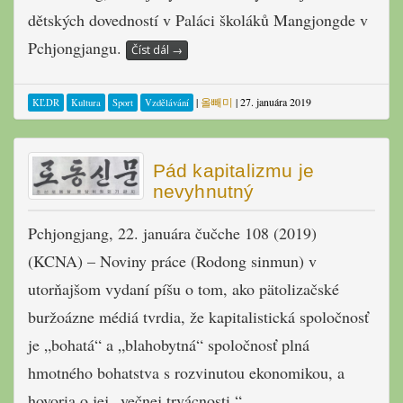
dětských dovedností v Paláci školáků Mangjongde v
Pchjongjangu.
Číst dál
→
|
올빼미
|
27. januára 2019
KĽDR
Kultura
Sport
Vzdělávání
Pád kapitalizmu je
nevyhnutný
Pchjongjang, 22. januára čučche 108 (2019)
(KCNA) – Noviny práce (Rodong sinmun) v
utorňajšom vydaní píšu o tom, ako pätolizačské
buržoázne médiá tvrdia, že kapitalistická spoločnosť
je „bohatá“ a „blahobytná“ spoločnosť plná
hmotného bohatstva s rozvinutou ekonomikou, a
hovoria o jej „večnej trvácnosti.“