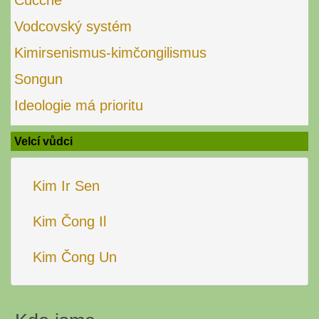
Čučche
Vodcovský systém
Kimirsenismus-kimčongilismus
Songun
Ideologie má prioritu
Velcí vůdci
Kim Ir Sen
Kim Čong Il
Kim Čong Un