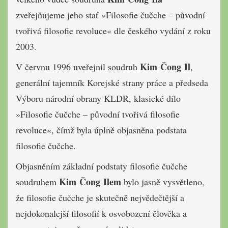
zveřejňujeme jeho stať »Filosofie čučche – původní
tvořivá filosofie revoluce« dle českého vydání z roku
2003.
Kim Čong Il
V červnu 1996 uveřejnil soudruh
,
generální tajemník Korejské strany práce a předseda
Výboru národní obrany KLDR, klasické dílo
»Filosofie čučche – původní tvořivá filosofie
revoluce«, čímž byla úplně objasněna podstata
filosofie čučche.
Objasněním základní podstaty filosofie čučche
Kim Čong Ilem
soudruhem
bylo jasně vysvětleno,
že filosofie čučche je skutečně nejvědečtější a
nejdokonalejší filosofií k osvobození člověka a