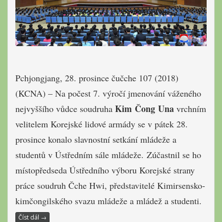
Pchjongjang, 28. prosince čučche 107 (2018)
(KCNA) – Na počest 7. výročí jmenování váženého
Kim Čong Una
nejvyššího vůdce soudruha
vrchním
velitelem Korejské lidové armády se v pátek 28.
prosince konalo slavnostní setkání mládeže a
studentů v Ústředním sále mládeže. Zúčastnil se ho
místopředseda Ústředního výboru Korejské strany
práce soudruh Čche Hwi, představitelé Kimirsensko-
kimčongilského svazu mládeže a mládež a studenti.
Číst dál
→