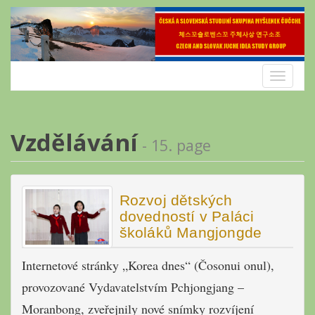
Skip
to
content
Toggle
navigatio
Vzdělávání
- 15. page
Rozvoj dětských
dovedností v Paláci
školáků Mangjongde
Internetové stránky „Korea dnes“ (Čosonui onul),
provozované Vydavatelstvím Pchjongjang –
Moranbong, zveřejnily nové snímky rozvíjení