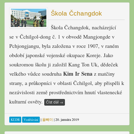
Škola Čchangdok
Škola Čchangdok, nacházející
se v Čchilgol-dong č. 1 v obvodě Mangjongde v
Pchjongjangu, byla založena v roce 1907, v raném
období japonské vojenské okupace Koreje. Jako
soukromou školu ji založil Kang Ton Uk, dědeček
Kim Ir Sena
velkého vůdce soudruha
z matčiny
strany, a průkopníci v oblasti Čchilgol, aby přispěli k
nezávislosti země prostřednictvím hnutí vlastenecké
kulturní osvěty.
Číst dál
→
|
올빼미
|
20. januára 2019
KĽDR
Vzdělávání