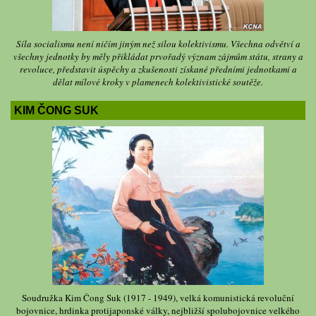
Síla socialismu není ničím jiným než silou kolektivismu. Všechna odvětví a
všechny jednotky by měly přikládat prvořadý význam zájmům státu, strany a
revoluce, představit úspěchy a zkušenosti získané předními jednotkami a
dělat mílové kroky v plamenech kolektivistické soutěže.
KIM ČONG SUK
Soudružka Kim Čong Suk (1917 - 1949), velká komunistická revoluční
bojovnice, hrdinka protijaponské války, nejbližší spolubojovnice velkého