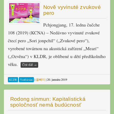
Nově vyvinuté zvukové
pero
Pchjongjang, 17. ledna čučche
108 (2019) (KCNA) – Nedávno vyvinuté zvukové
čtecí pero „Sori jonpchil“ („Zvukové pero“),
vyrobené továrnou na akustická zařízení „Meari“
(„Ozvěna“) v KLDR, je oblíbené u dětí předškolního
věku.
Číst dál
→
|
올빼미
|
20. januára 2019
KĽDR
Vzdělávání
Rodong sinmun: Kapitalistická
spoločnosť nemá budúcnosť