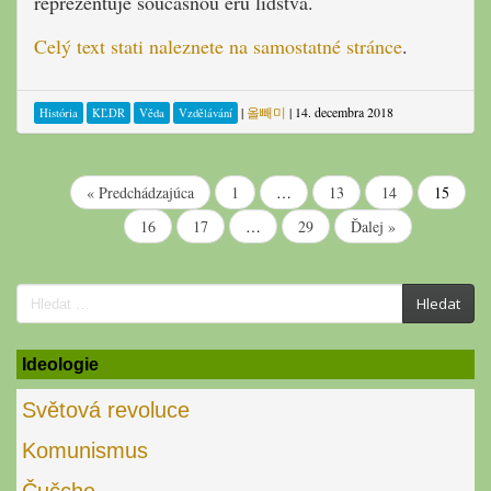
reprezentuje současnou éru lidstva.
Celý text stati naleznete na samostatné stránce
.
|
올빼미
|
14. decembra 2018
História
KĽDR
Věda
Vzdělávání
« Predchádzajúca
1
…
13
14
15
16
17
…
29
Ďalej »
Search
Hledat
for:
Ideologie
Světová revoluce
Komunismus