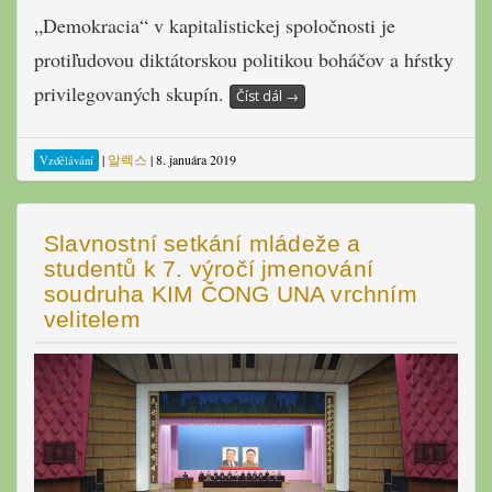
„Demokracia“ v kapitalistickej spoločnosti je
protiľudovou diktátorskou politikou boháčov a hŕstky
privilegovaných skupín.
Číst dál
→
|
알렉스
|
8. januára 2019
Vzdělávání
Slavnostní setkání mládeže a
studentů k 7. výročí jmenování
soudruha KIM ČONG UNA vrchním
velitelem