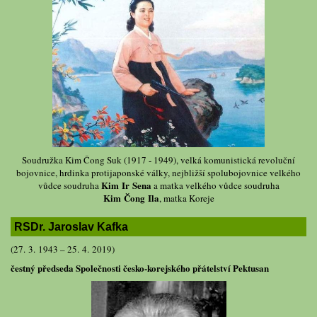
Soudružka Kim Čong Suk (1917 - 1949), velká komunistická revoluční
bojovnice, hrdinka protijaponské války, nejbližší spolubojovnice velkého
Kim Ir Sena
vůdce soudruha
a matka velkého vůdce soudruha
Kim Čong Ila
, matka Koreje
RSDr. Jaroslav Kafka
(27. 3. 1943 – 25. 4. 2019)
čestný předseda Společnosti česko-korejského přátelství Pektusan