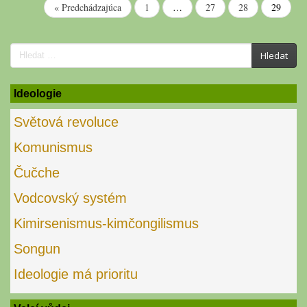
« Predchádzajúca
1
…
27
28
29
Search
Hledat
for:
Ideologie
Světová revoluce
Komunismus
Čučche
Vodcovský systém
Kimirsenismus-kimčongilismus
Songun
Ideologie má prioritu