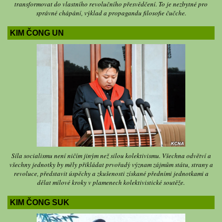
transformovat do vlastního revolučního přesvědčení. To je nezbytné pro
správné chápání, výklad a propagandu filosofie čučche.
KIM ČONG UN
Síla socialismu není ničím jiným než silou kolektivismu. Všechna odvětví a
všechny jednotky by měly přikládat prvořadý význam zájmům státu, strany a
revoluce, představit úspěchy a zkušenosti získané předními jednotkami a
dělat mílové kroky v plamenech kolektivistické soutěže.
KIM ČONG SUK