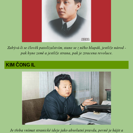
Zabývá-li se člověk patolízalstvím, stane se z něho hlupák, jestliže národ -
pak hyne země a jestliže strana, pak je ztracena revoluce.
KIM ČONG IL
Je třeba vnímat stranické ideje jako absolutní pravdu, pevně je hájit a