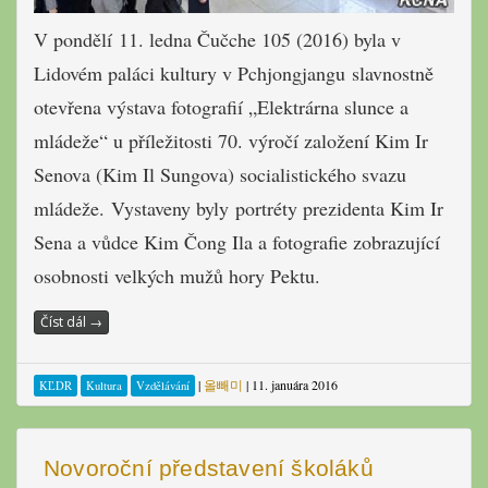
V pondělí 11. ledna Čučche 105 (2016) byla v
Lidovém paláci kultury v Pchjongjangu slavnostně
otevřena výstava fotografií „Elektrárna slunce a
mládeže“ u příležitosti 70. výročí založení Kim Ir
Senova (Kim Il Sungova) socialistického svazu
mládeže. Vystaveny byly portréty prezidenta Kim Ir
Sena a vůdce Kim Čong Ila a fotografie zobrazující
osobnosti velkých mužů hory Pektu.
Číst dál
→
|
올빼미
|
11. januára 2016
KĽDR
Kultura
Vzdělávání
Novoroční představení školáků