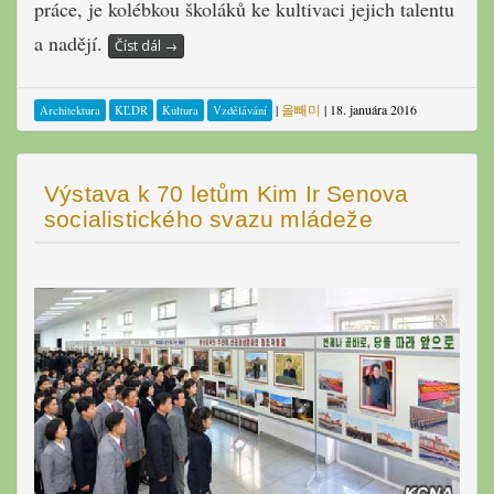
práce
,
je
kolébkou školáků ke kultivaci jejich
talentu
a
nadějí.
Číst dál
→
|
올빼미
|
18. januára 2016
Architektura
KĽDR
Kultura
Vzdělávání
Výstava k 70 letům Kim Ir Senova
socialistického svazu mládeže