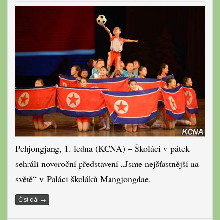
Pchjongjang, 1. ledna (KCNA) – Školáci v pátek
sehráli novoroční představení „Jsme nejšťastnější na
světě“ v Paláci školáků Mangjongdae.
Číst dál
→