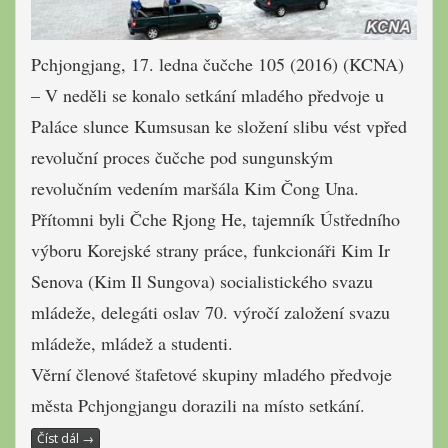
Pchjongjang, 17. ledna čučche 105 (2016) (KCNA)
– V neděli se konalo setkání mladého předvoje u
Paláce slunce Kumsusan ke složení slibu vést vpřed
revoluční proces čučche pod sungunským
revolučním vedením maršála Kim Čong Una.
Přítomni byli Čche Rjong He, tajemník Ústředního
výboru Korejské strany práce, funkcionáři Kim Ir
Senova (Kim Il Sungova) socialistického svazu
mládeže, delegáti oslav 70. výročí založení svazu
mládeže, mládež a studenti.
Věrní členové štafetové skupiny mladého předvoje
města Pchjongjangu dorazili na místo setkání.
Číst dál
→