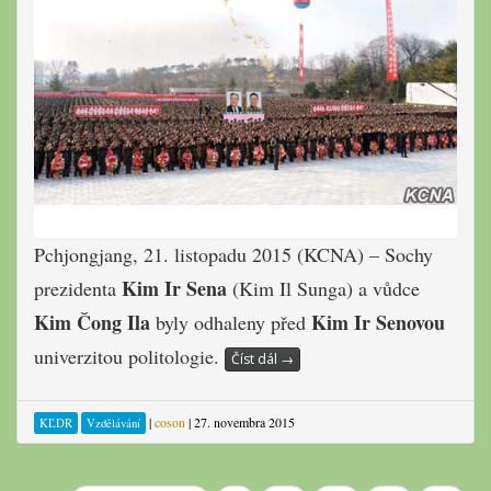
Pchjongjang, 21. listopadu 2015 (KCNA) – Sochy
Kim Ir Sena
prezidenta
(Kim Il Sunga) a vůdce
Kim Čong Ila
Kim Ir Senovou
byly odhaleny před
univerzitou politologie.
Číst dál
→
|
coson
|
27. novembra 2015
KĽDR
Vzdělávání