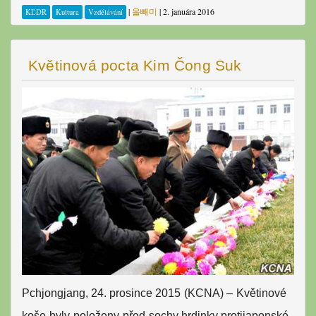
|
올빼미
|
2. januára 2016
KĽDR
Kultura
Vzdělávání
Květinová pocta Kim Čong Suk
Pchjongjang
, 24. prosince 2015
(
KCNA)
–
Květinové
koše
byly
položeny
před
sochy
hrdinky protijaponské