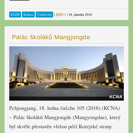
|
올빼미
|
18. januára 2016
KĽDR
Kultura
Vzdělávání
Palác školáků Mangjongde
Pchjongjang,
18. ledna
čučche 105 (2016)
(
KCNA)
– Palác školáků Mangjongde (
Mangyongdae)
,
který
byl
skvěle
přestavěn
vřelou
péčí
K
orejské strany