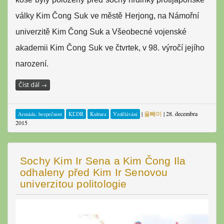
války
Kim Čong
Suk
ve městě
Herjong
, na
Námořní
univerzitě Kim Čong
Suk
a Všeobecné vojenské
akademii Kim
Čong
Suk
ve čtvrtek
, v
98.
výročí jejího
narození
.
Číst dál
→
|
올빼미
|
28. decembra
Armáda, bezpečnost
KĽDR
Kultura
Vzdělávání
2015
Sochy Kim Ir Sena a Kim Čong Ila
odhaleny před Kim Ir Senovou
univerzitou politologie