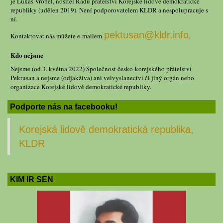
je Lukáš Vrobel, nositel Řádu přátelství Korejské lidově demokratické
republiky (udělen 2019). Není podporovatelem KLDR a nespolupracuje s
ní.
pektusan@kldr.info
Kontaktovat nás můžete e-mailem
.
Kdo nejsme
Nejsme (od 3. května 2022) Společnost česko-korejského přátelství
Pektusan a nejsme (odjakživa) ani velvyslanectví či jiný orgán nebo
organizace Korejské lidově demokratické republiky.
Podporte nás na facebooku!
Korejská lidově demokratická republika,
KLDR
KIM IR SEN