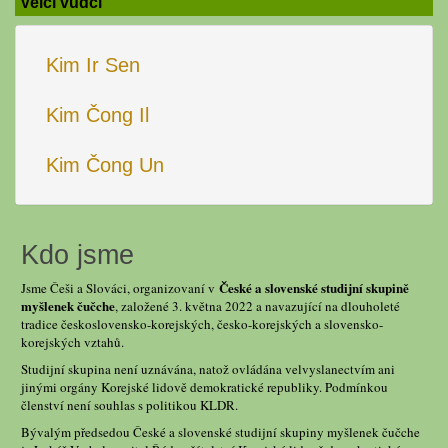
Velcí vůdci
Kim Ir Sen
Kim Čong Il
Kim Čong Un
Kdo jsme
České a slovenské studijní skupině
Jsme Češi a Slováci, organizovaní v
myšlenek čučche
, založené 3. května 2022 a navazující na dlouholeté
tradice československo-korejských, česko-korejských a slovensko-
korejských vztahů.
Studijní skupina není uznávána, natož ovládána velvyslanectvím ani
jinými orgány Korejské lidově demokratické republiky. Podmínkou
členství není souhlas s politikou KLDR.
Bývalým předsedou České a slovenské studijní skupiny myšlenek čučche