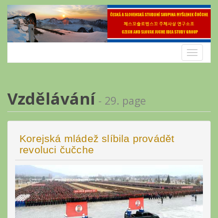
Skip
to
content
Toggle
navigatio
Vzdělávání
- 29. page
Korejská mládež slíbila provádět
revoluci čučche