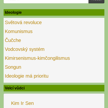
for:
Ideologie
Světová revoluce
Komunismus
Čučche
Vodcovský systém
Kimirsenismus-kimčongilismus
Songun
Ideologie má prioritu
Velcí vůdci
Kim Ir Sen