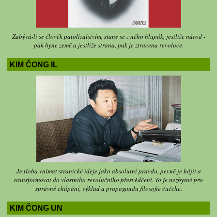
Zabývá-li se člověk patolízalstvím, stane se z něho hlupák, jestliže národ -
pak hyne země a jestliže strana, pak je ztracena revoluce.
KIM ČONG IL
Je třeba vnímat stranické ideje jako absolutní pravdu, pevně je hájit a
transformovat do vlastního revolučního přesvědčení. To je nezbytné pro
správné chápání, výklad a propagandu filosofie čučche.
KIM ČONG UN