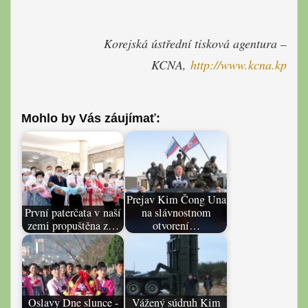
Korejská ústřední tisková agentura –
KCNA,
http://www.kcna.kp
Mohlo by Vás záujímať:
Prejav Kim Čong Una
První paterčata v naší
na slávnostnom
zemi propuštěna z…
otvorení…
Oslavy Dne slunce -
Vážený súdruh Kim