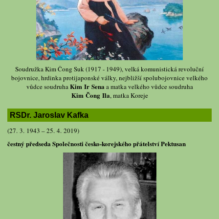
Soudružka Kim Čong Suk (1917 - 1949), velká komunistická revoluční
bojovnice, hrdinka protijaponské války, nejbližší spolubojovnice velkého
Kim Ir Sena
vůdce soudruha
a matka velkého vůdce soudruha
Kim Čong Ila
, matka Koreje
RSDr. Jaroslav Kafka
(27. 3. 1943 – 25. 4. 2019)
čestný předseda Společnosti česko-korejského přátelství Pektusan