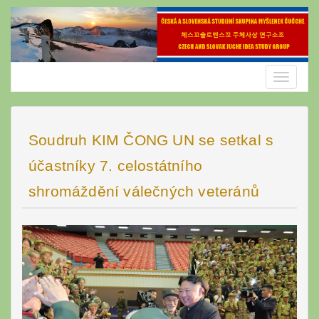
Skip
to
content
Toggle
navigatio
Soudruh KIM ČONG UN se setkal s
účastníky 7. celostátního
shromáždění válečných veteránů