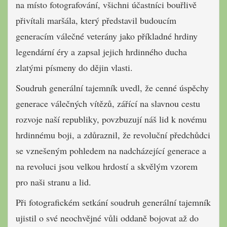
na místo fotografování, všichni účastníci bouřlivě
přivítali maršála, který představil budoucím
generacím válečné veterány jako příkladné hrdiny
legendární éry a zapsal jejich hrdinného ducha
zlatými písmeny do dějin vlasti.
Soudruh generální tajemník uvedl, že cenné úspěchy
generace válečných vítězů, zářící na slavnou cestu
rozvoje naší republiky, povzbuzují náš lid k novému
hrdinnému boji, a zdůraznil, že revoluční předchůdci
se vznešeným pohledem na nadcházející generace a
na revoluci jsou velkou hrdostí a skvělým vzorem
pro naši stranu a lid.
Při fotografickém setkání soudruh generální tajemník
ujistil o své neochvějné vůli oddaně bojovat až do