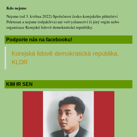
Kdo nejsme
Nejsme (od 3. května 2022) Společnost česko-korejského přátelství
Pektusan a nejsme (odjakživa) ani velvyslanectví či jiný orgán nebo
organizace Korejské lidově demokratické republiky.
Podporte nás na facebooku!
Korejská lidově demokratická republika,
KLDR
KIM IR SEN