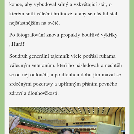
konce, aby vybudoval silný a vzkvétající stát, o
kterém snili váleční hrdinové, a aby se náš lid stal
nejšťastnějším na světě.
Po fotografování znovu propukly bouřlivé výkřiky
„Hurá!“
Soudruh generální tajemník vřele potřásl rukama
válečným veteránům, kteří ho následovali a nechtěli
se od něj odloučit, a po dlouhou dobu jim mával se
srdečnými pozdravy a upřímným přáním pevného
zdraví a dlouhověkosti.