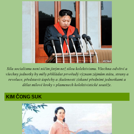
Síla socialismu není ničím jiným než silou kolektivismu. Všechna odvětví a
všechny jednotky by měly přikládat prvořadý význam zájmům státu, strany a
revoluce, představit úspěchy a zkušenosti získané předními jednotkami a
dělat mílové kroky v plamenech kolektivistické soutěže.
KIM ČONG SUK