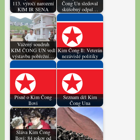
113. výročí narození
Čong Un sledoval
KIM IR SENA
skúšobný odpal…
Vážený soudruh
KIM ČONG UN vedl
Kim Čong Il: Veterán
výstavbu pobřežní…
nezávislé politiky
Písně o Kim Čong
Seznam děl Kim
Ilovi
Čong Una
Sláva Kim Čong
Ilovi: 84 rokov od