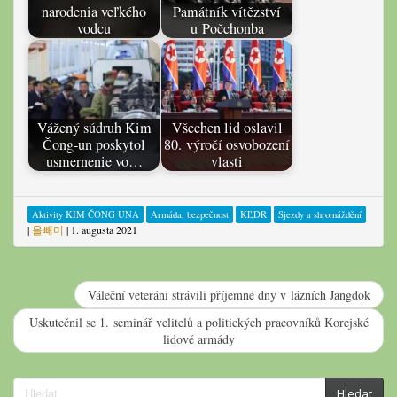
narodenia veľkého
Památník vítězství
vodcu
u Počchonba
Vážený súdruh Kim
Všechen lid oslavil
Čong-un poskytol
80. výročí osvobození
usmernenie vo…
vlasti
Aktivity KIM ČONG UNA
Armáda, bezpečnost
KĽDR
Sjezdy a shromáždění
|
올빼미
|
1. augusta 2021
Váleční veteráni strávili příjemné dny v lázních Jangdok
Uskutečnil se 1. seminář velitelů a politických pracovníků Korejské
lidové armády
Search
Hledat