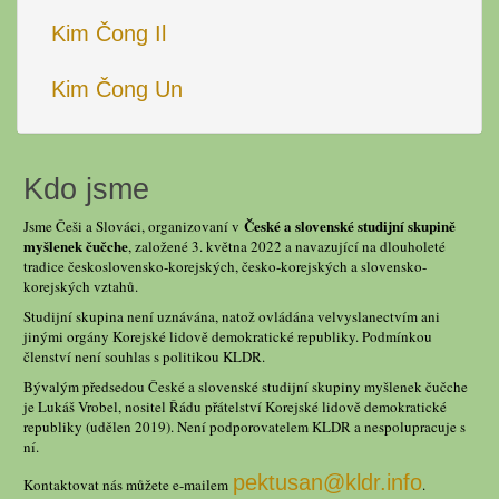
Kim Čong Il
Kim Čong Un
Kdo jsme
České a slovenské studijní skupině
Jsme Češi a Slováci, organizovaní v
myšlenek čučche
, založené 3. května 2022 a navazující na dlouholeté
tradice československo-korejských, česko-korejských a slovensko-
korejských vztahů.
Studijní skupina není uznávána, natož ovládána velvyslanectvím ani
jinými orgány Korejské lidově demokratické republiky. Podmínkou
členství není souhlas s politikou KLDR.
Bývalým předsedou České a slovenské studijní skupiny myšlenek čučche
je Lukáš Vrobel, nositel Řádu přátelství Korejské lidově demokratické
republiky (udělen 2019). Není podporovatelem KLDR a nespolupracuje s
ní.
pektusan@kldr.info
Kontaktovat nás můžete e-mailem
.