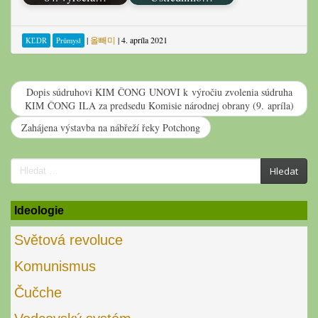
|
올빼미
|
4. apríla 2021
KĽDR
Průmysl
Dopis súdruhovi KIM ČONG UNOVI k výročiu zvolenia súdruha
KIM ČONG ILA za predsedu Komisie národnej obrany (9. apríla)
Zahájena výstavba na nábřeží řeky Potchong
Search
Hledat
for:
Ideologie
Světová revoluce
Komunismus
Čučche