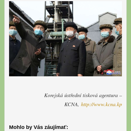
Korejská ústřední tisková agentura –
KCNA,
http://www.kcna.kp
Mohlo by Vás záujímať: