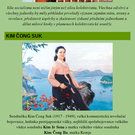
Síla socialismu není ničím jiným než silou kolektivismu. Všechna odvětví a
všechny jednotky by měly přikládat prvořadý význam zájmům státu, strany a
revoluce, představit úspěchy a zkušenosti získané předními jednotkami a
dělat mílové kroky v plamenech kolektivistické soutěže.
KIM ČONG SUK
Soudružka Kim Čong Suk (1917 - 1949), velká komunistická revoluční
bojovnice, hrdinka protijaponské války, nejbližší spolubojovnice velkého
Kim Ir Sena
vůdce soudruha
a matka velkého vůdce soudruha
Kim Čong Ila
, matka Koreje