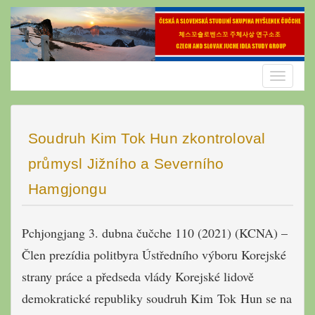
Skip
to
content
Toggle
navigatio
Soudruh Kim Tok Hun zkontroloval
průmysl Jižního a Severního
Hamgjongu
Pchjongjang 3. dubna čučche 110 (2021) (KCNA) –
Člen prezídia politbyra Ústředního výboru Korejské
strany práce a předseda vlády Korejské lidově
demokratické republiky soudruh Kim Tok Hun se na