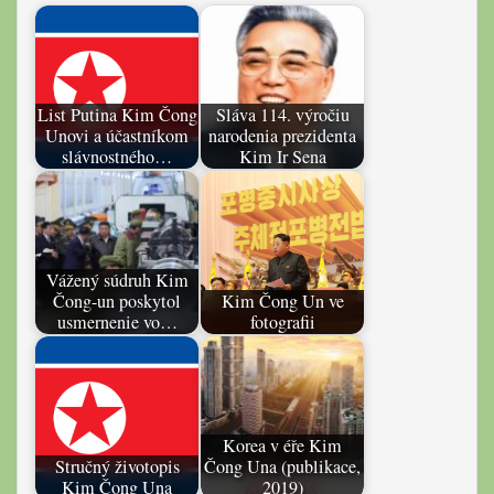
List Putina Kim Čong
Sláva 114. výročiu
Unovi a účastníkom
narodenia prezidenta
slávnostného…
Kim Ir Sena
Vážený súdruh Kim
Čong-un poskytol
Kim Čong Un ve
usmernenie vo…
fotografii
Korea v éře Kim
Stručný životopis
Čong Una (publikace,
Kim Čong Una
2019)