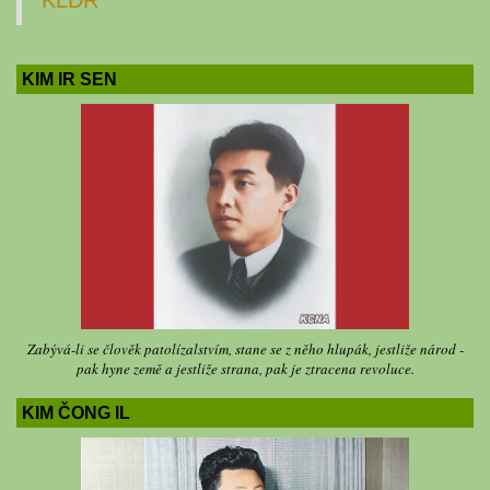
KIM IR SEN
Zabývá-li se člověk patolízalstvím, stane se z něho hlupák, jestliže národ -
pak hyne země a jestliže strana, pak je ztracena revoluce.
KIM ČONG IL