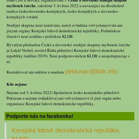
myšlenek čučche
, založené 3. května 2022 a navazující na dlouholeté
tradice československo-korejských, česko-korejských a slovensko-
korejských vztahů.
Studijní skupina není uznávána, natož ovládána velvyslanectvím ani
jinými orgány Korejské lidově demokratické republiky. Podmínkou
členství není souhlas s politikou KLDR.
Bývalým předsedou České a slovenské studijní skupiny myšlenek čučche
je Lukáš Vrobel, nositel Řádu přátelství Korejské lidově demokratické
republiky (udělen 2019). Není podporovatelem KLDR a nespolupracuje s
ní.
pektusan@kldr.info
Kontaktovat nás můžete e-mailem
.
Kdo nejsme
Nejsme (od 3. května 2022) Společnost česko-korejského přátelství
Pektusan a nejsme (odjakživa) ani velvyslanectví či jiný orgán nebo
organizace Korejské lidově demokratické republiky.
Podporte nás na facebooku!
Korejská lidově demokratická republika,
KLDR