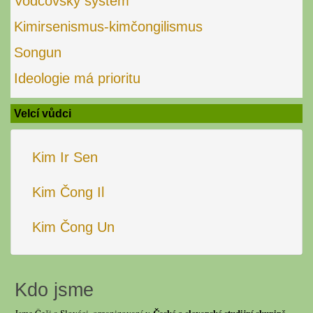
Vodcovský systém
Kimirsenismus-kimčongilismus
Songun
Ideologie má prioritu
Velcí vůdci
Kim Ir Sen
Kim Čong Il
Kim Čong Un
Kdo jsme
České a slovenské studijní skupině
Jsme Češi a Slováci, organizovaní v