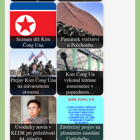
Seznam děl Kim
Památník vítězství
Čong Una
u Počchonba
Kim Čong Un
Prejav Kim Čong Una
vykonal terénne
na slávnostnom
usmernenie v
otvorení…
poprednom…
Úvodníky novín v
Závěrečný projev na
KĽDR pri príležitosti
plenárním zasedání
84. výročia…
Ústředního…