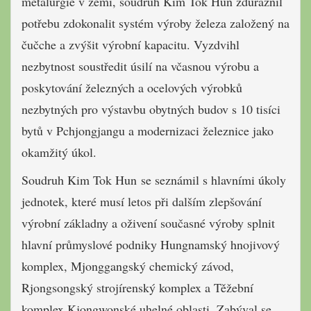
metalurgie v zemi, soudruh Kim Tok Hun zdůraznil
potřebu zdokonalit systém výroby železa založený na
čučche a zvýšit výrobní kapacitu. Vyzdvihl
nezbytnost soustředit úsilí na včasnou výrobu a
poskytování železných a ocelových výrobků
nezbytných pro výstavbu obytných budov s 10 tisíci
bytů v Pchjongjangu a modernizaci železnice jako
okamžitý úkol.
Soudruh Kim Tok Hun se seznámil s hlavními úkoly
jednotek, které musí letos při dalším zlepšování
výrobní základny a oživení současné výroby splnit
hlavní průmyslové podniky Hungnamský hnojivový
komplex, Mjonggangský chemický závod,
Rjongsongský strojírenský komplex a Těžební
komplex Kjongwonské uhelné oblasti. Zabýval se