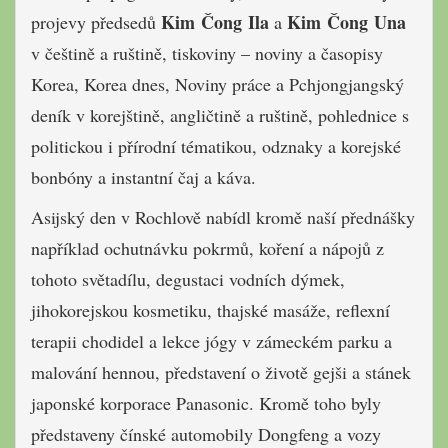
Kim Čong Ila
Kim Čong Una
projevy předsedů
a
v češtině a ruštině, tiskoviny – noviny a časopisy
Korea, Korea dnes, Noviny práce a Pchjongjangský
deník v korejštině, angličtině a ruštině, pohlednice s
politickou i přírodní tématikou, odznaky a korejské
bonbóny a instantní čaj a káva.
Asijský den v Rochlově nabídl kromě naší přednášky
například ochutnávku pokrmů, koření a nápojů z
tohoto světadílu, degustaci vodních dýmek,
jihokorejskou kosmetiku, thajské masáže, reflexní
terapii chodidel a lekce jógy v zámeckém parku a
malování hennou, představení o životě gejši a stánek
japonské korporace Panasonic. Kromě toho byly
představeny čínské automobily Dongfeng a vozy