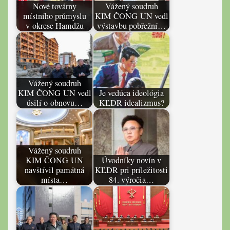
Nové továrny
Vážený soudruh
místního průmyslu
KIM ČONG UN vedl
v okrese Hamdžu
výstavbu pobřežní…
Vážený soudruh
KIM ČONG UN vedl
Je vedúca ideológia
úsilí o obnovu…
KĽDR idealizmus?
Vážený soudruh
KIM ČONG UN
Úvodníky novín v
navštívil památná
KĽDR pri príležitosti
místa…
84. výročia…