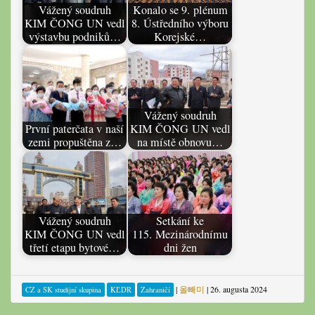
Vážený soudruh
Konalo se 9. plénum
KIM ČONG UN vedl
8. Ústředního výboru
výstavbu podniků…
Korejské…
Vážený soudruh
První paterčata v naší
KIM ČONG UN vedl
zemi propuštěna z…
na místě obnovu…
Vážený soudruh
Setkání ke
KIM ČONG UN vedl
115. Mezinárodnímu
třetí etapu bytové…
dni žen
|
올빼미
|
26. augusta 2024
CZ a SK studijní skupina
KĽDR
Zahraničí