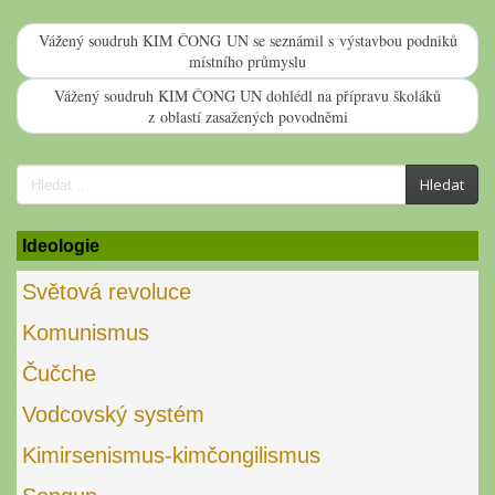
Vážený soudruh KIM ČONG UN se seznámil s výstavbou podniků
místního průmyslu
Vážený soudruh KIM ČONG UN dohlédl na přípravu školáků
z oblastí zasažených povodněmi
Search
Hledat
for:
Ideologie
Světová revoluce
Komunismus
Čučche
Vodcovský systém
Kimirsenismus-kimčongilismus