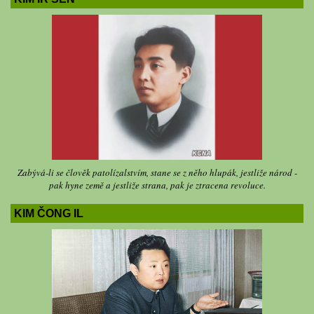
Zabývá-li se člověk patolízalstvím, stane se z něho hlupák, jestliže národ -
pak hyne země a jestliže strana, pak je ztracena revoluce.
KIM ČONG IL