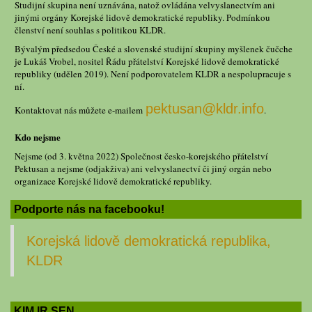
Studijní skupina není uznávána, natož ovládána velvyslanectvím ani
jinými orgány Korejské lidově demokratické republiky. Podmínkou
členství není souhlas s politikou KLDR.
Bývalým předsedou České a slovenské studijní skupiny myšlenek čučche
je Lukáš Vrobel, nositel Řádu přátelství Korejské lidově demokratické
republiky (udělen 2019). Není podporovatelem KLDR a nespolupracuje s
ní.
pektusan@kldr.info
Kontaktovat nás můžete e-mailem
.
Kdo nejsme
Nejsme (od 3. května 2022) Společnost česko-korejského přátelství
Pektusan a nejsme (odjakživa) ani velvyslanectví či jiný orgán nebo
organizace Korejské lidově demokratické republiky.
Podporte nás na facebooku!
Korejská lidově demokratická republika,
KLDR
KIM IR SEN