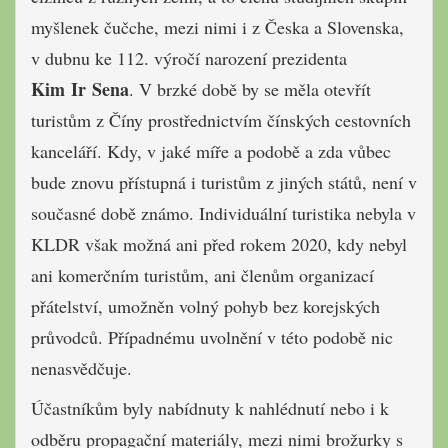
myšlenek čučche, mezi nimi i z Česka a Slovenska,
v dubnu ke 112. výročí narození prezidenta
Kim Ir Sena
. V brzké době by se měla otevřít
turistům z Číny prostřednictvím čínských cestovních
kanceláří. Kdy, v jaké míře a podobě a zda vůbec
bude znovu přístupná i turistům z jiných států, není v
současné době známo. Individuální turistika nebyla v
KLDR však možná ani před rokem 2020, kdy nebyl
ani komerčním turistům, ani členům organizací
přátelství, umožněn volný pohyb bez korejských
průvodců. Případnému uvolnění v této podobě nic
nenasvědčuje.
Účastníkům byly nabídnuty k nahlédnutí nebo i k
odběru propagační materiály, mezi nimi brožurky s