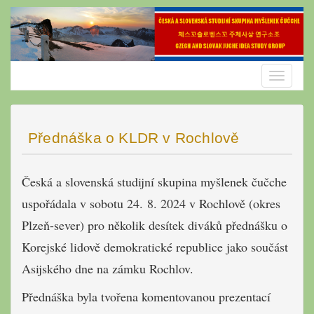
Skip
to
content
Toggle
navigatio
Přednáška o KLDR v Rochlově
Česká a slovenská studijní skupina myšlenek čučche
uspořádala v sobotu 24. 8. 2024 v Rochlově (okres
Plzeň-sever) pro několik desítek diváků přednášku o
Korejské lidově demokratické republice jako součást
Asijského dne na zámku Rochlov.
Přednáška byla tvořena komentovanou prezentací