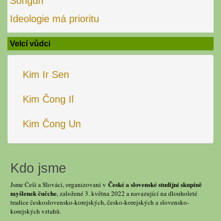
Songun
Ideologie má prioritu
Velcí vůdci
Kim Ir Sen
Kim Čong Il
Kim Čong Un
Kdo jsme
České a slovenské studijní skupině
Jsme Češi a Slováci, organizovaní v
myšlenek čučche
, založené 3. května 2022 a navazující na dlouholeté
tradice československo-korejských, česko-korejských a slovensko-
korejských vztahů.