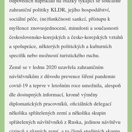
odpovědích například na otázky týkající se současné
zahraniční politiky KLDR, jejího hospodářství,
sociální péče, (ne)funkčnosti sankcí, přístupu k
myšlence znovusjednocení, minulosti a současnosti
československo-korejských a česko-korejských vztahů
a spolupráce, některých politických a kulturních
specifik nebo možností turistického ruchu.
Země se v lednu 2020 uzavřela zahraničním
návštěvníkům z důvodu prevence šíření pandemie
covid-19 a teprve v letošním roce umožnila, alespoň
dle dostupných informací, kromě výměny
diplomatických pracovníků, oficiálních delegací
několika spřátelených zemí a několika skupin
spřátelených návštěvníků z Ruska, jedinou návštěvu
cizinců z různých zemí, a to členů studijních skupin