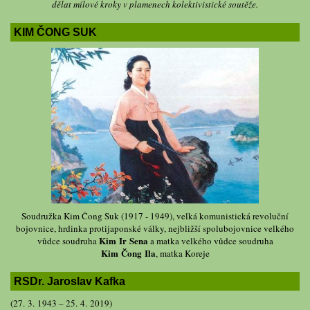
dělat mílové kroky v plamenech kolektivistické soutěže.
KIM ČONG SUK
Soudružka Kim Čong Suk (1917 - 1949), velká komunistická revoluční
bojovnice, hrdinka protijaponské války, nejbližší spolubojovnice velkého
Kim Ir Sena
vůdce soudruha
a matka velkého vůdce soudruha
Kim Čong Ila
, matka Koreje
RSDr. Jaroslav Kafka
(27. 3. 1943 – 25. 4. 2019)