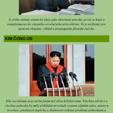
Je třeba vnímat stranické ideje jako absolutní pravdu, pevně je hájit a
transformovat do vlastního revolučního přesvědčení. To je nezbytné pro
správné chápání, výklad a propagandu filosofie čučche.
KIM ČONG UN
Síla socialismu není ničím jiným než silou kolektivismu. Všechna odvětví a
všechny jednotky by měly přikládat prvořadý význam zájmům státu, strany a
revoluce, představit úspěchy a zkušenosti získané předními jednotkami a