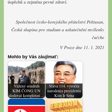
úspěchů a zejména pevné zdraví.
Společnost česko-korejského přátelství Pektusan,
Česká skupina pro studium a uskutečnění myšlenky
čučche
V Praze dne 11. 1. 2021
Mohlo by Vás záujímať:
Vážený soudruh
Sláva 114. výročiu
KIM ČONG UN
narodenia prezidenta
sledoval komplexní…
Kim Ir Sena