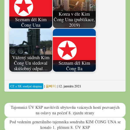
Korea v éře Kim
Seznam děl Kim
Čong Una (publikace,
Čong Una
2019)
Vážený súdruh Kim
Čong Un sledoval
Seznam děl Kim
skúšobný odpal…
Čong Ila
|
올빼미
|
12. januára 2021
CZ a SK studijní skupina
Tajomníci ÚV KSP navštívili ubytovňu vzácnych hostí pozvaných
na oslavy na počesť 8. zjazdu strany
Pod vedením generálního tajemníka soudruha KIM ČONG UNA se
konalo 1. plénum 8. ÚV KSP