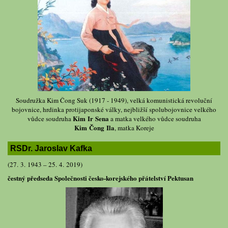
Soudružka Kim Čong Suk (1917 - 1949), velká komunistická revoluční
bojovnice, hrdinka protijaponské války, nejbližší spolubojovnice velkého
Kim Ir Sena
vůdce soudruha
a matka velkého vůdce soudruha
Kim Čong Ila
, matka Koreje
RSDr. Jaroslav Kafka
(27. 3. 1943 – 25. 4. 2019)
čestný předseda Společnosti česko-korejského přátelství Pektusan