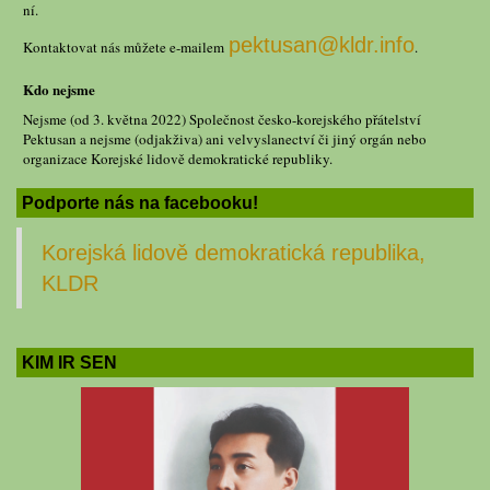
ní.
pektusan@kldr.info
Kontaktovat nás můžete e-mailem
.
Kdo nejsme
Nejsme (od 3. května 2022) Společnost česko-korejského přátelství
Pektusan a nejsme (odjakživa) ani velvyslanectví či jiný orgán nebo
organizace Korejské lidově demokratické republiky.
Podporte nás na facebooku!
Korejská lidově demokratická republika,
KLDR
KIM IR SEN