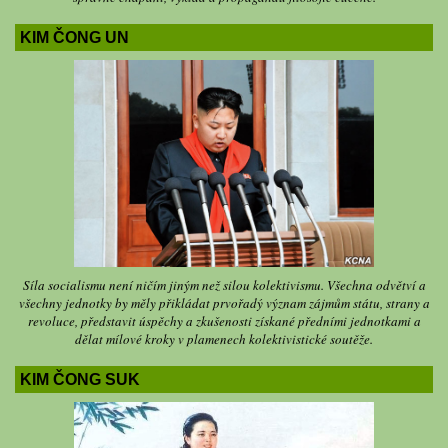
KIM ČONG UN
Síla socialismu není ničím jiným než silou kolektivismu. Všechna odvětví a
všechny jednotky by měly přikládat prvořadý význam zájmům státu, strany a
revoluce, představit úspěchy a zkušenosti získané předními jednotkami a
dělat mílové kroky v plamenech kolektivistické soutěže.
KIM ČONG SUK