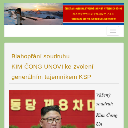
Skip
to
content
Toggle
navigatio
Blahopřání soudruhu
KIM ČONG UNOVI ke zvolení
generálním tajemníkem KSP
Vážený
soudruh
Kim Čong
Un