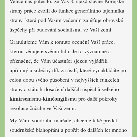
Velice nás potěšilo, že Vás 8. sjezd slavné Korejské
strany práce zvolil do funkce generálního tajemníka
strany, která pod Vaším vedením zajišťuje obrovské
úspěchy při budování socialismu ve Vaší zemi.
Gratulujeme Vám k tomuto ocenění Vaší práce,
kterou věnujete svému lidu. Je to významné a
příznačné, že Vám účastníci sjezdu vyjádřili
upřímný a srdečný dík za úsilí, které vynakládáte po
celou dobu svého působení v nejvyšších funkcích
strany a státu k dosažení dalších úspěchů velkého
kimirsen
kimčongil
ismu-
ismu pro další pokroky
revoluce čučche ve Vaší zemi.
My Vám, soudruhu maršále, chceme také předat
soudružské blahopřání a popřát do dalších let mnoho