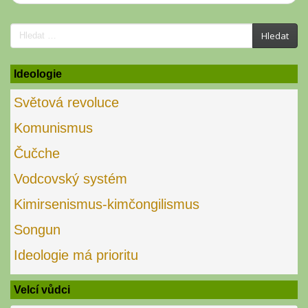
Search
Hledat
for:
Ideologie
Světová revoluce
Komunismus
Čučche
Vodcovský systém
Kimirsenismus-kimčongilismus
Songun
Ideologie má prioritu
Velcí vůdci