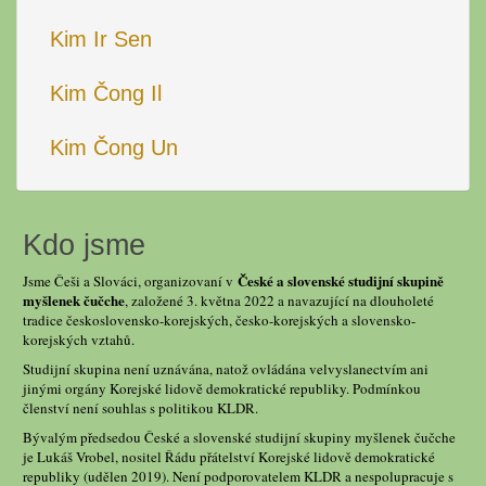
Kim Ir Sen
Kim Čong Il
Kim Čong Un
Kdo jsme
České a slovenské studijní skupině
Jsme Češi a Slováci, organizovaní v
myšlenek čučche
, založené 3. května 2022 a navazující na dlouholeté
tradice československo-korejských, česko-korejských a slovensko-
korejských vztahů.
Studijní skupina není uznávána, natož ovládána velvyslanectvím ani
jinými orgány Korejské lidově demokratické republiky. Podmínkou
členství není souhlas s politikou KLDR.
Bývalým předsedou České a slovenské studijní skupiny myšlenek čučche
je Lukáš Vrobel, nositel Řádu přátelství Korejské lidově demokratické
republiky (udělen 2019). Není podporovatelem KLDR a nespolupracuje s