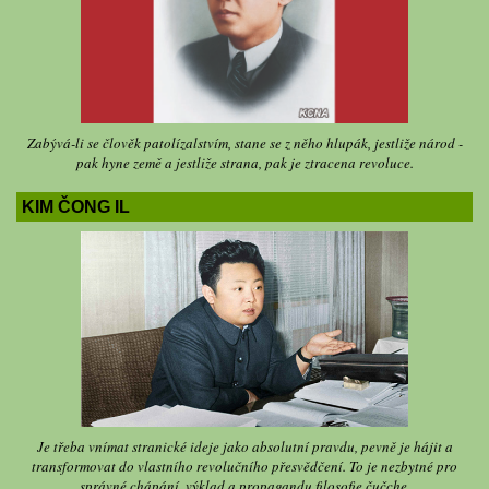
Zabývá-li se člověk patolízalstvím, stane se z něho hlupák, jestliže národ -
pak hyne země a jestliže strana, pak je ztracena revoluce.
KIM ČONG IL
Je třeba vnímat stranické ideje jako absolutní pravdu, pevně je hájit a
transformovat do vlastního revolučního přesvědčení. To je nezbytné pro
správné chápání, výklad a propagandu filosofie čučche.