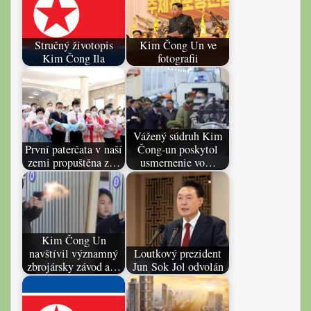
Stručný životopis
Kim Čong Un ve
Kim Čong Ila
fotografii
Vážený súdruh Kim
První paterčata v naší
Čong-un poskytol
zemi propuštěna z…
usmernenie vo…
Kim Čong Un
navštívil významný
Loutkový prezident
zbrojársky závod a…
Jun Sok Jol odvolán